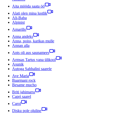
Aita mööda saata öö
Alati olen mina lustlik
Ali-Baba
Alpinist
Amarillo
Anna andeks
Anna, poiss, karikas mulle
Annan alla
Ants oli aus saunamees
Armsas Tartus vana ülikool
Asunik
Autoga Sahhalini saarele
Ave Maria
Baarmani rock
Besame mucho
Briti jahimarss
Capri saarel
Carol
Disku pole oluline