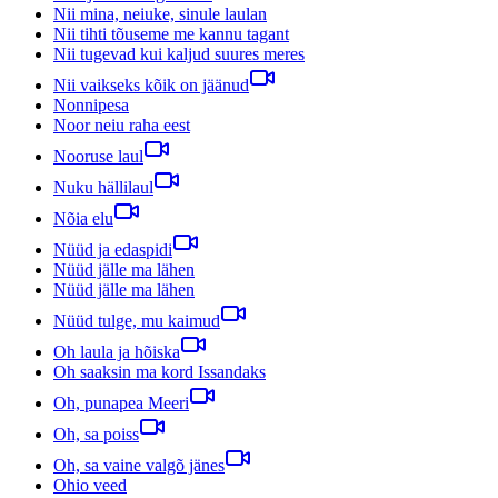
Nii mina, neiuke, sinule laulan
Nii tihti tõuseme me kannu tagant
Nii tugevad kui kaljud suures meres
Nii vaikseks kõik on jäänud
Nonnipesa
Noor neiu raha eest
Nooruse laul
Nuku hällilaul
Nõia elu
Nüüd ja edaspidi
Nüüd jälle ma lähen
Nüüd jälle ma lähen
Nüüd tulge, mu kaimud
Oh laula ja hõiska
Oh saaksin ma kord Issandaks
Oh, punapea Meeri
Oh, sa poiss
Oh, sa vaine valgõ jänes
Ohio veed