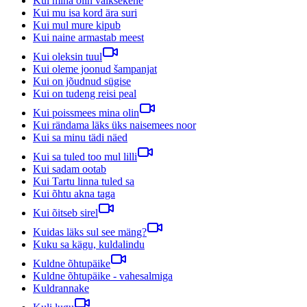
Kui mina olin väiksekene
Kui mu isa kord ära suri
Kui mul mure kipub
Kui naine armastab meest
Kui oleksin tuul
Kui oleme joonud šampanjat
Kui on jõudnud sügise
Kui on tudeng reisi peal
Kui poissmees mina olin
Kui rändama läks üks naisemees noor
Kui sa minu tädi näed
Kui sa tuled too mul lilli
Kui sadam ootab
Kui Tartu linna tuled sa
Kui õhtu akna taga
Kui õitseb sirel
Kuidas läks sul see mäng?
Kuku sa kägu, kuldalindu
Kuldne õhtupäike
Kuldne õhtupäike - vahesalmiga
Kuldrannake