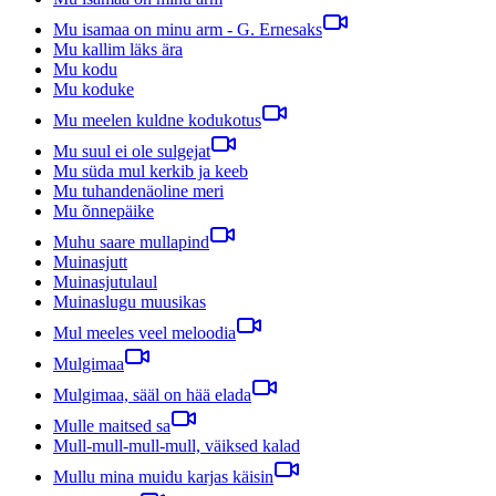
Mu isamaa on minu arm - G. Ernesaks
Mu kallim läks ära
Mu kodu
Mu koduke
Mu meelen kuldne kodukotus
Mu suul ei ole sulgejat
Mu süda mul kerkib ja keeb
Mu tuhandenäoline meri
Mu õnnepäike
Muhu saare mullapind
Muinasjutt
Muinasjutulaul
Muinaslugu muusikas
Mul meeles veel meloodia
Mulgimaa
Mulgimaa, sääl on hää elada
Mulle maitsed sa
Mull-mull-mull-mull, väiksed kalad
Mullu mina muidu karjas käisin