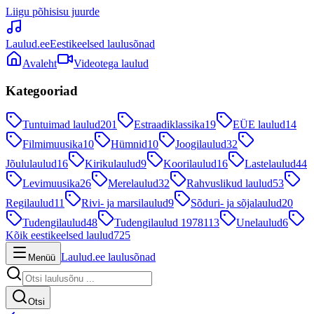
Liigu põhisisu juurde
Laulud.ee
Eestikeelsed laulusõnad
Avaleht
Videotega laulud
Kategooriad
Tuntuimad laulud
201
Estraadiklassika
19
EÜE laulud
14
Filmimuusika
10
Hümnid
10
Joogilaulud
32
Jõululaulud
16
Kirikulaulud
9
Koorilaulud
16
Lastelaulud
44
Levimuusika
26
Merelaulud
32
Rahvuslikud laulud
53
Regilaulud
11
Rivi- ja marsilaulud
9
Sõduri- ja sõjalaulud
20
Tudengilaulud
48
Tudengilaulud 1978
113
Unelaulud
6
Kõik eestikeelsed laulud
725
Laulud.ee laulusõnad
Menüü
Otsi