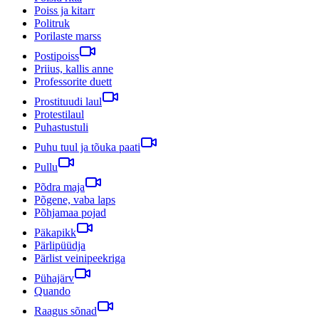
Poiss ja kitarr
Politruk
Porilaste marss
Postipoiss
Priius, kallis anne
Professorite duett
Prostituudi laul
Protestilaul
Puhastustuli
Puhu tuul ja tõuka paati
Pullu
Põdra maja
Põgene, vaba laps
Põhjamaa pojad
Päkapikk
Pärlipüüdja
Pärlist veinipeekriga
Pühajärv
Quando
Raagus sõnad