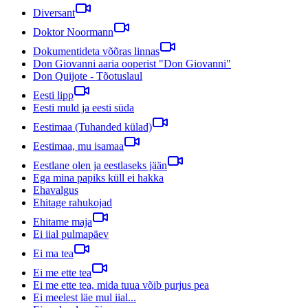
Diversant
Doktor Noormann
Dokumentideta võõras linnas
Don Giovanni aaria ooperist "Don Giovanni"
Don Quijote - Tõotuslaul
Eesti lipp
Eesti muld ja eesti süda
Eestimaa (Tuhanded külad)
Eestimaa, mu isamaa
Eestlane olen ja eestlaseks jään
Ega mina papiks küll ei hakka
Ehavalgus
Ehitage rahukojad
Ehitame maja
Ei iial pulmapäev
Ei ma tea
Ei me ette tea
Ei me ette tea, mida tuua võib purjus pea
Ei meelest läe mul iial...