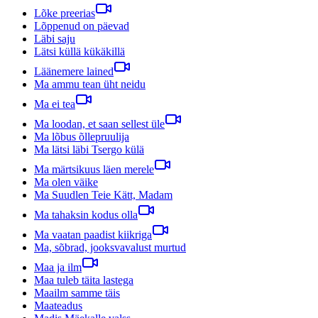
Lõke preerias
Lõppenud on päevad
Läbi saju
Lätsi küllä kükäkillä
Läänemere lained
Ma ammu tean üht neidu
Ma ei tea
Ma loodan, et saan sellest üle
Ma lõbus õllepruulija
Ma lätsi läbi Tsergo külä
Ma märtsikuus läen merele
Ma olen väike
Ma Suudlen Teie Kätt, Madam
Ma tahaksin kodus olla
Ma vaatan paadist kiikriga
Ma, sõbrad, jooksvavalust murtud
Maa ja ilm
Maa tuleb täita lastega
Maailm samme täis
Maateadus