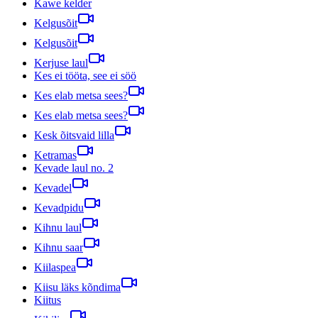
Kawe kelder
Kelgusõit
Kelgusõit
Kerjuse laul
Kes ei tööta, see ei söö
Kes elab metsa sees?
Kes elab metsa sees?
Kesk õitsvaid lilla
Ketramas
Kevade laul no. 2
Kevadel
Kevadpidu
Kihnu laul
Kihnu saar
Kiilaspea
Kiisu läks kõndima
Kiitus