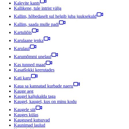
Kalevite kants
Kallikene, tule intrist välja
Kallim, hõbedaselt sul helgib juba juuksekuld
Kallim, saada mulle padi
Kartuliõis
Karulaane jenka
Karulaul
Karumõmmi unelaul
Kas tunned maad
Kasatšokki keerutades
Kati karu
Kaua sa kannatad kurbade naeru
Kauge aeg
Kaugel kaljukalda taga
Kaugel, kaugel, kus on minu kodu
Kaugele siit
Kauges külas
Kaugused kutsuvad
Kaunimad laulud