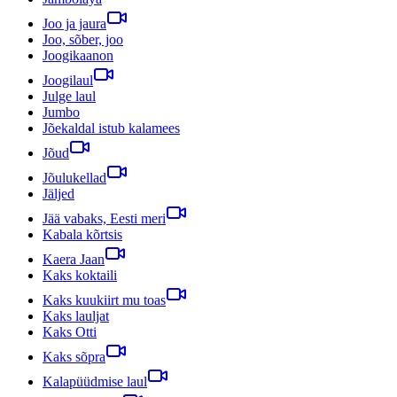
Joo ja jaura
Joo, sõber, joo
Joogikaanon
Joogilaul
Julge laul
Jumbo
Jõekaldal istub kalamees
Jõud
Jõulukellad
Jäljed
Jää vabaks, Eesti meri
Kabala kõrtsis
Kaera Jaan
Kaks koktaili
Kaks kuukiirt mu toas
Kaks lauljat
Kaks Otti
Kaks sõpra
Kalapüüdmise laul