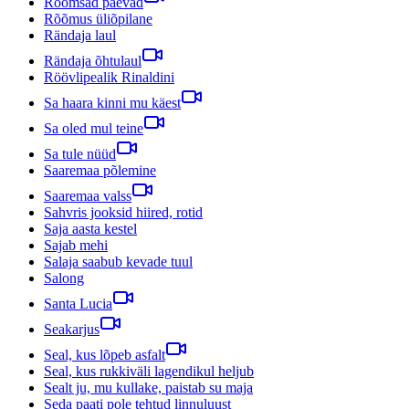
Rõõmsad päevad
Rõõmus üliõpilane
Rändaja laul
Rändaja õhtulaul
Röövlipealik Rinaldini
Sa haara kinni mu käest
Sa oled mul teine
Sa tule nüüd
Saaremaa põlemine
Saaremaa valss
Sahvris jooksid hiired, rotid
Saja aasta kestel
Sajab mehi
Salaja saabub kevade tuul
Salong
Santa Lucia
Seakarjus
Seal, kus lõpeb asfalt
Seal, kus rukkiväli lagendikul heljub
Sealt ju, mu kullake, paistab su maja
Seda paati pole tehtud linnuluust