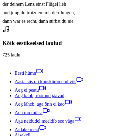
der deinem Lenz einst Flügel lieh

und jung du trotzdem mit den Jungen,

Kõik eestikeelsed laulud
725
laulu
Eesti hümn
Aasta siis oli kuuskümmend viis
Aeg ei peatu
Aeg kaob, rõõmud jäävad
Aeg läheb, aga õnn ei kao
Aeti mu mõtsa
Aga neidudel meeldib see väga
Aidake meid
Aisakell