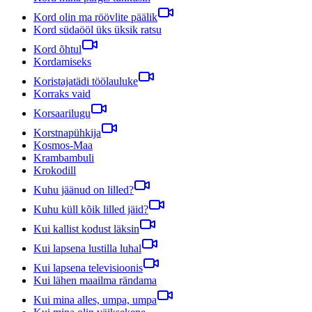
Kord olin ma röövlite päälik
Kord südaööl üks üksik ratsu
Kord õhtul
Kordamiseks
Koristajatädi töölauluke
Korraks vaid
Korsaarilugu
Korstnapühkija
Kosmos-Maa
Krambambuli
Krokodill
Kuhu jäänud on lilled?
Kuhu küll kõik lilled jäid?
Kui kallist kodust läksin
Kui lapsena lustilla luhal
Kui lapsena televisioonis
Kui lähen maailma rändama
Kui mina alles, umpa, umpa