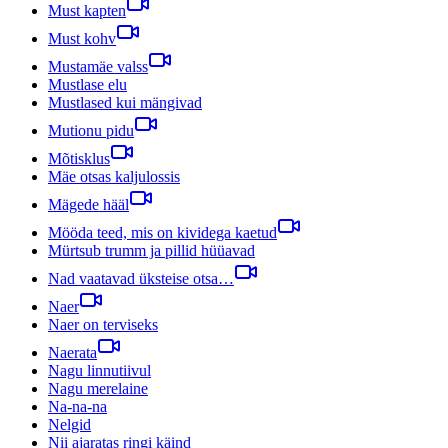
Must kapten
Must kohv
Mustamäe valss
Mustlase elu
Mustlased kui mängivad
Mutionu pidu
Mõtisklus
Mäe otsas kaljulossis
Mägede hääl
Mööda teed, mis on kividega kaetud
Mürtsub trumm ja pillid hüüavad
Nad vaatavad üksteise otsa…
Naer
Naer on terviseks
Naerata
Nagu linnutiivul
Nagu merelaine
Na-na-na
Nelgid
Nii ajaratas ringi käind