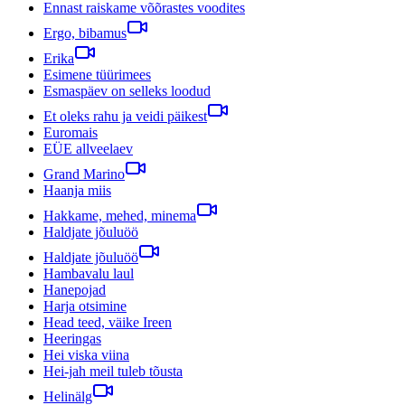
Ennast raiskame võõrastes voodites
Ergo, bibamus
Erika
Esimene tüürimees
Esmaspäev on selleks loodud
Et oleks rahu ja veidi päikest
Euromais
EÜE allveelaev
Grand Marino
Haanja miis
Hakkame, mehed, minema
Haldjate jõuluöö
Haldjate jõuluöö
Hambavalu laul
Hanepojad
Harja otsimine
Head teed, väike Ireen
Heeringas
Hei viska viina
Hei-jah meil tuleb tõusta
Helinälg