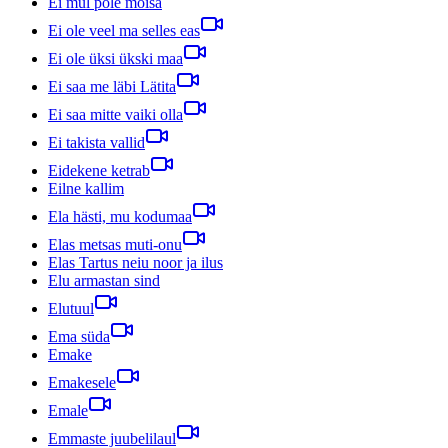
Ei mul pole mõisa
Ei ole veel ma selles eas
Ei ole üksi ükski maa
Ei saa me läbi Lätita
Ei saa mitte vaiki olla
Ei takista vallid
Eidekene ketrab
Eilne kallim
Ela hästi, mu kodumaa
Elas metsas muti-onu
Elas Tartus neiu noor ja ilus
Elu armastan sind
Elutuul
Ema süda
Emake
Emakesele
Emale
Emmaste juubelilaul