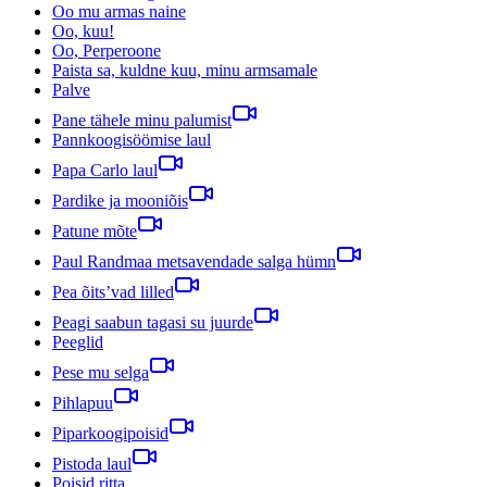
Oo mu armas naine
Oo, kuu!
Oo, Perperoone
Paista sa, kuldne kuu, minu armsamale
Palve
Pane tähele minu palumist
Pannkoogisöömise laul
Papa Carlo laul
Pardike ja mooniõis
Patune mõte
Paul Randmaa metsavendade salga hümn
Pea õits’vad lilled
Peagi saabun tagasi su juurde
Peeglid
Pese mu selga
Pihlapuu
Piparkoogipoisid
Pistoda laul
Poisid ritta