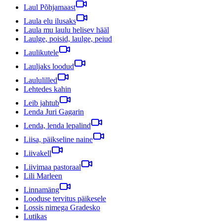
Laul Põhjamaast
Laula elu ilusaks
Laula mu laulu helisev hääl
Laulge, poisid, laulge, peiud
Laulikutele
Lauljaks loodud
Laululilled
Lehtedes kahin
Leib jahtub
Lenda Juri Gagarin
Lenda, lenda lepalind
Liisa, päikseline naine
Liivakell
Liivimaa pastoraal
Lili Marleen
Linnamäng
Looduse tervitus päikesele
Lossis nimega Gradesko
Lutikas