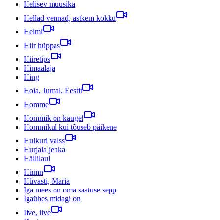
Helisev muusika
Hellad vennad, astkem kokku
Helmi
Hiir hüppas
Hiiretips
Himaalaja
Hing
Hoia, Jumal, Eestit
Homme
Hommik on kaugel
Hommikul kui tõuseb päikene
Hulkuri valss
Hurjala jenka
Hällilaul
Hümn
Hüvasti, Maria
Iga mees on oma saatuse sepp
Igaühes midagi on
Iive, iive