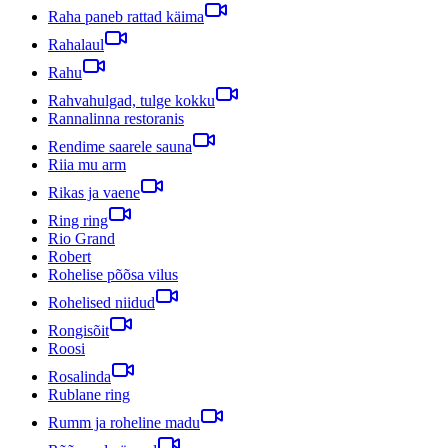
Raha paneb rattad käima
Rahalaul
Rahu
Rahvahulgad, tulge kokku
Rannalinna restoranis
Rendime saarele sauna
Riia mu arm
Rikas ja vaene
Ring ring
Rio Grand
Robert
Rohelise põõsa vilus
Rohelised niidud
Rongisõit
Roosi
Rosalinda
Rublane ring
Rumm ja roheline madu