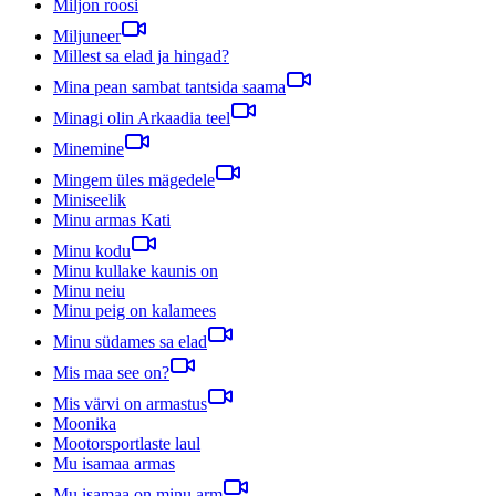
Miljon roosi
Miljuneer
Millest sa elad ja hingad?
Mina pean sambat tantsida saama
Minagi olin Arkaadia teel
Minemine
Mingem üles mägedele
Miniseelik
Minu armas Kati
Minu kodu
Minu kullake kaunis on
Minu neiu
Minu peig on kalamees
Minu südames sa elad
Mis maa see on?
Mis värvi on armastus
Moonika
Mootorsportlaste laul
Mu isamaa armas
Mu isamaa on minu arm