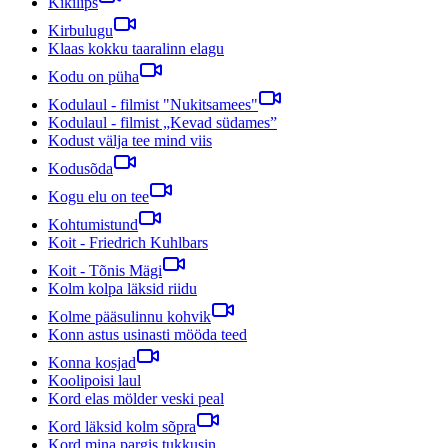
Kikilips
Kirbulugu
Klaas kokku taaralinn elagu
Kodu on püha
Kodulaul - filmist "Nukitsamees"
Kodulaul - filmist „Kevad südames”
Kodust välja tee mind viis
Kodusõda
Kogu elu on tee
Kohtumistund
Koit - Friedrich Kuhlbars
Koit - Tõnis Mägi
Kolm kolpa läksid riidu
Kolme pääsulinnu kohvik
Konn astus usinasti mööda teed
Konna kosjad
Koolipoisi laul
Kord elas mölder veski peal
Kord läksid kolm sõpra
Kord mina pargis tukkusin