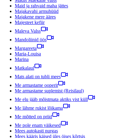
Madis Mäekalle valss
Maid ja rahvaid maha jättes
Majakavahi armuhüüd
Majakene mere ääres
Majesteet kefiir
Maleva Valss
Mandoliinid öös
Margareeta
Maria-Louisa
Marina
Matkalaul
Mats alati on tubli mees
Me armastame ooperit
Me armastame suplemist (Reisilaul)
Me elu jääb mõistmata aktiks vist küll
Me lähme rukist lõikama
Me mõtted on priid
Me pole enam väikesed
Mees autokasti nurgas
Mees kääris käised üles öises kõrtsis