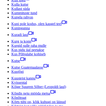
Kuli lugu
Kulla kutse
Kullast süda
Kummituste tund
Kungla rahvas
Kuni pole kodus, olen kaugel teel
Kuninganna
Kuradi laul
Kurg ja konn
Kurgid sulle raha mulle
Kus pidu iial peetakse
Kus Põhjalahe kohiseb
Kutse
Kutse Guatemaalasse
Kuujõgi
Kuusteist kannu
Kvissental
Kõige Suurem Sõber (Leopoldi laul)
Kõndis neiu mööda metsa
Kõnõtraat
Kõrts tühi on, kõik kuhugi on läinud