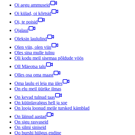
Oi aegu ammuseid
Oi külad, oi kõrtsid
Oi, te poisid
Ojalaul
Oleksin laululind
Olen viin, olen viin
Oles sina mulle tulnu
Oli kodu meil sisemaa põldude vöös
Oll Mäeotsa talu
Olles osa oma maast
Oma laulu ei leia ma üles
On elu meil üürike ilmas
On kevad tulnud taas
On küünlavalgus hell ja soe
On looja loonud meile tursked kämblad
On läinud aastad
On sigu rasvaseid
On silmi siniseid
Oo burshi hiilgus endine