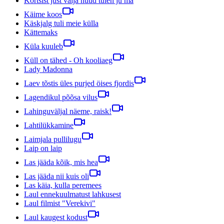
Kõrtsist just välja nüüd tulen ju ma
Käime koos
Käskjalg tuli meie külla
Kättemaks
Küla kuuleb
Küll on tähed - Oh kooliaeg
Lady Madonna
Laev tõstis üles purjed öises fjordis
Lagendikul põõsa vilus
Lahinguväljal näeme, raisk!
Lahtilükkamine
Laimjala pullilugu
Laip on laip
Las jääda kõik, mis hea
Las jääda nii kuis oli
Las käia, kulla peremees
Laul ennekuulmatust lahkusest
Laul filmist "Verekivi"
Laul kaugest kodust