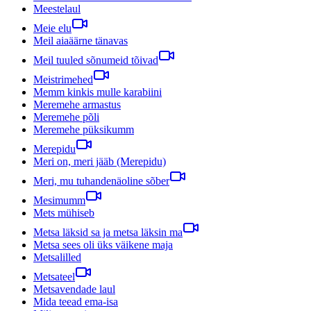
Meestelaul
Meie elu
Meil aiaäärne tänavas
Meil tuuled sõnumeid tõivad
Meistrimehed
Memm kinkis mulle karabiini
Meremehe armastus
Meremehe põli
Meremehe püksikumm
Merepidu
Meri on, meri jääb (Merepidu)
Meri, mu tuhandenäoline sõber
Mesimumm
Mets mühiseb
Metsa läksid sa ja metsa läksin ma
Metsa sees oli üks väikene maja
Metsalilled
Metsateel
Metsavendade laul
Mida teead ema-isa