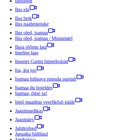
Illusioon
Ilus elu
Ilus hetk
Ilus naabrineiuke
Ilus oled, isamaa
Ilus oled, isamaa / Munamäel
Ilusa rõõmu laul
Imeline laas
Insener Garini hüperboloid
Isa, ära joo
Isamaa hiilgava pinnala paistab
Isamaa ilu hoieldes
Isamaa, õitse sa!
Istsõ maailma veerõkõsõ pääle
Jaanimardikas
Jaanipäev
Jahitrofeed
Jamaika hällilaul
Jambolaya