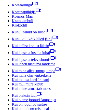
Korsaarilugu
Korstnapühkija
Kosmos-Maa
Krambambuli
Krokodill
Kuhu jäänud on lilled?
Kuhu küll kõik lilled jäid?
Kui kallist kodust läksin
Kui lapsena lustilla luhal
Kui lapsena televisioonis
Kui lähen maailma rändama
Kui mina alles, umpa, umpa
Kui mina olin väiksekene
Kui mu isa kord ära suri
Kui mul mure kipub
Kui naine armastab meest
Kui oleksin tuul
Kui oleme joonud šampanjat
Kui on jõudnud sügise
Kui on tudeng reisi peal