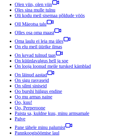
Olen viin, olen viin
Oles sina mulle tulnu
Oli kodu meil sisemaa põldude vöös
Oll Mäeotsa talu
Olles osa oma maast
Oma laulu ei leia ma üles
On elu meil üürike ilmas
On kevad tulnud taas
On küünlavalgus hell ja soe
On looja loonud meile tursked kämblad
On läinud aastad
On sigu rasvaseid
On silmi siniseid
Oo burshi hiilgus endine
Oo mu armas naine
Oo, kuu!
Oo, Perperoone
Paista sa, kuldne kuu, minu armsamale
Palve
Pane tähele minu palumist
Pannkoogisöömise laul