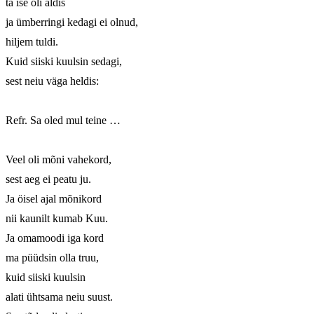
ta ise oli aldis

ja ümberringi kedagi ei olnud,

hiljem tuldi.

Kuid siiski kuulsin sedagi,

sest neiu väga heldis:

Refr. Sa oled mul teine …

Veel oli mõni vahekord,

sest aeg ei peatu ju.

Ja öisel ajal mõnikord

nii kaunilt kumab Kuu.

Ja omamoodi iga kord

ma püüdsin olla truu,

kuid siiski kuulsin

alati ühtsama neiu suust.
