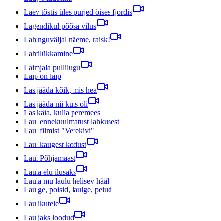
Laev tõstis üles purjed öises fjordis
Lagendikul põõsa vilus
Lahinguväljal näeme, raisk!
Lahtilükkamine
Laimjala pullilugu
Laip on laip
Las jääda kõik, mis hea
Las jääda nii kuis oli
Las käia, kulla peremees
Laul ennekuulmatust lahkusest
Laul filmist "Verekivi"
Laul kaugest kodust
Laul Põhjamaast
Laula elu ilusaks
Laula mu laulu helisev hääl
Laulge, poisid, laulge, peiud
Laulikutele
Lauljaks loodud