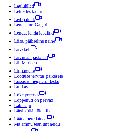
Laululilled
Lehtedes kahin
Leib jahtub
Lenda Juri Gagarin
Lenda, lenda lepalind
Liisa, päikseline naine
Liivakell
Liivimaa pastoraal
Lili Marleen
Linnamäng
Looduse tervitus päikesele
Lossis nimega Gradesko
Lutikas
Lõke preerias
Lõppenud on päevad
Läbi saju
Lätsi küllä kükäkillä
Läänemere lained
Ma ammu tean üht neidu