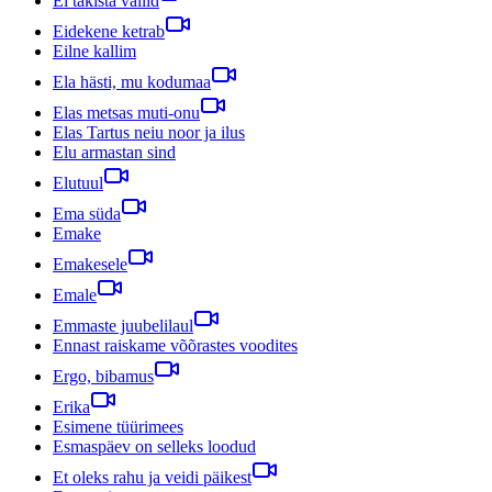
Ei takista vallid
Eidekene ketrab
Eilne kallim
Ela hästi, mu kodumaa
Elas metsas muti-onu
Elas Tartus neiu noor ja ilus
Elu armastan sind
Elutuul
Ema süda
Emake
Emakesele
Emale
Emmaste juubelilaul
Ennast raiskame võõrastes voodites
Ergo, bibamus
Erika
Esimene tüürimees
Esmaspäev on selleks loodud
Et oleks rahu ja veidi päikest