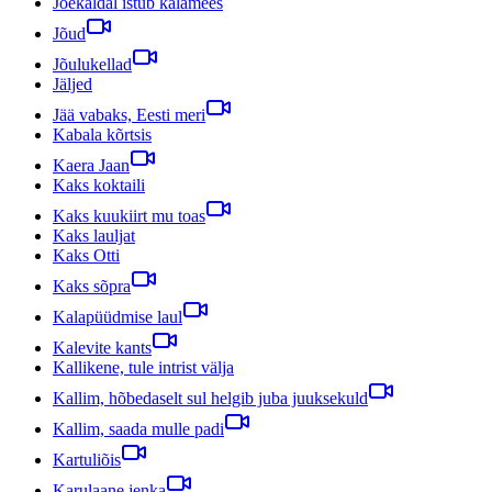
Jõekaldal istub kalamees
Jõud
Jõulukellad
Jäljed
Jää vabaks, Eesti meri
Kabala kõrtsis
Kaera Jaan
Kaks koktaili
Kaks kuukiirt mu toas
Kaks lauljat
Kaks Otti
Kaks sõpra
Kalapüüdmise laul
Kalevite kants
Kallikene, tule intrist välja
Kallim, hõbedaselt sul helgib juba juuksekuld
Kallim, saada mulle padi
Kartuliõis
Karulaane jenka