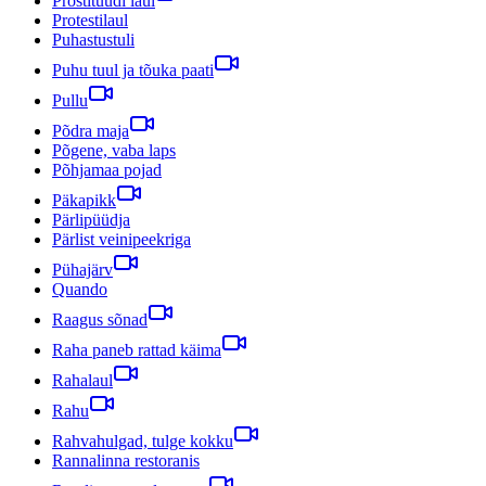
Prostituudi laul
Protestilaul
Puhastustuli
Puhu tuul ja tõuka paati
Pullu
Põdra maja
Põgene, vaba laps
Põhjamaa pojad
Päkapikk
Pärlipüüdja
Pärlist veinipeekriga
Pühajärv
Quando
Raagus sõnad
Raha paneb rattad käima
Rahalaul
Rahu
Rahvahulgad, tulge kokku
Rannalinna restoranis