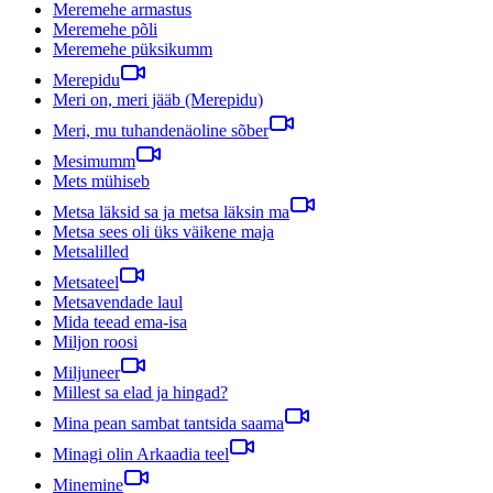
Meremehe armastus
Meremehe põli
Meremehe püksikumm
Merepidu
Meri on, meri jääb (Merepidu)
Meri, mu tuhandenäoline sõber
Mesimumm
Mets mühiseb
Metsa läksid sa ja metsa läksin ma
Metsa sees oli üks väikene maja
Metsalilled
Metsateel
Metsavendade laul
Mida teead ema-isa
Miljon roosi
Miljuneer
Millest sa elad ja hingad?
Mina pean sambat tantsida saama
Minagi olin Arkaadia teel
Minemine