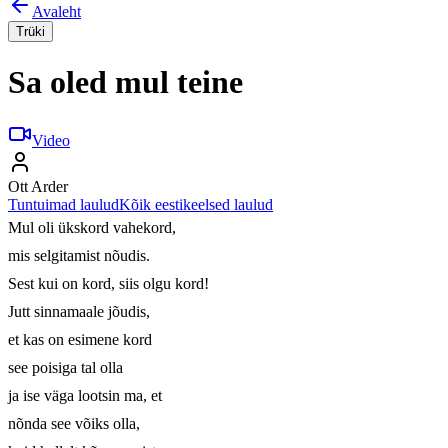
Avaleht
Trüki
Sa oled mul teine
Video
Ott Arder
Tuntuimad laulud
Kõik eestikeelsed laulud
Mul oli ükskord vahekord,

mis selgitamist nõudis.

Sest kui on kord, siis olgu kord!

Jutt sinnamaale jõudis,

et kas on esimene kord

see poisiga tal olla

ja ise väga lootsin ma, et

nõnda see võiks olla,
