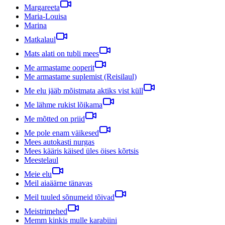
Margareeta
Maria-Louisa
Marina
Matkalaul
Mats alati on tubli mees
Me armastame ooperit
Me armastame suplemist (Reisilaul)
Me elu jääb mõistmata aktiks vist küll
Me lähme rukist lõikama
Me mõtted on priid
Me pole enam väikesed
Mees autokasti nurgas
Mees kääris käised üles öises kõrtsis
Meestelaul
Meie elu
Meil aiaäärne tänavas
Meil tuuled sõnumeid tõivad
Meistrimehed
Memm kinkis mulle karabiini