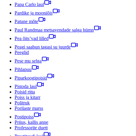
Papa Carlo laul
Pardike ja mooniõis
Patune mõte
Paul Randmaa metsavendade salga hümn
Pea õits’vad lilled
Peagi saabun tagasi su juurde
Peeglid
Pese mu selga
Pihlapuu
Piparkoogipoisid
Pistoda laul
Poisid ritta
Poiss ja kitarr
Politruk
Porilaste marss
Postipoiss
Priius, kallis anne
Professorite duett