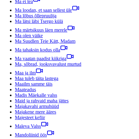
Ma ei tea
Ma loodan, et saan sellest üle
Ma lõbus õllepruulija
Ma lätsi läbi Tsergo külä
Ma märtsikuus läen merele
Ma olen väike
Ma Suudlen Teie Kätt, Madam
Ma tahaksin kodus olla
Ma vaatan paadist kiikriga
Ma, sõbrad, jooksvavalust murtud
Maa ja ilm
Maa tuleb täita lastega
Maailm samme täis
Maateadus
Madis Mäekalle valss
Maid ja rahvaid maha jättes
Majakavahi armuhüüd
Majakene mere ääres
Majesteet kefiir
Maleva Valss
Mandoliinid öös