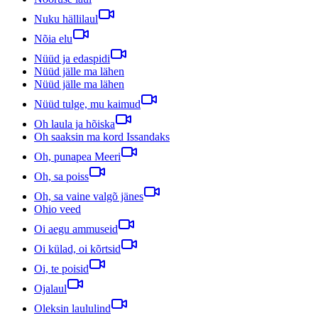
Nuku hällilaul
Nõia elu
Nüüd ja edaspidi
Nüüd jälle ma lähen
Nüüd jälle ma lähen
Nüüd tulge, mu kaimud
Oh laula ja hõiska
Oh saaksin ma kord Issandaks
Oh, punapea Meeri
Oh, sa poiss
Oh, sa vaine valgõ jänes
Ohio veed
Oi aegu ammuseid
Oi külad, oi kõrtsid
Oi, te poisid
Ojalaul
Oleksin laululind