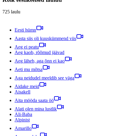
725
laulu
Eesti hümn
Aasta siis oli kuuskümmend viis
Aeg ei peatu
Aeg kaob, rõõmud jäävad
Aeg läheb, aga õnn ei kao
Aeti mu mõtsa
Aga neidudel meeldib see väga
Aidake meid
Aisakell
Aita mööda saata öö
Alati olen mina lustlik
Ali-Baba
Alpinist
Amarillo