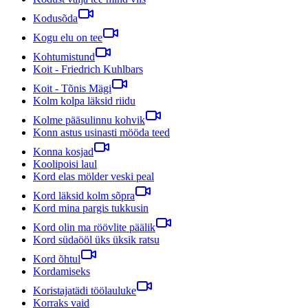
Kodusõda
Kogu elu on tee
Kohtumistund
Koit - Friedrich Kuhlbars
Koit - Tõnis Mägi
Kolm kolpa läksid riidu
Kolme pääsulinnu kohvik
Konn astus usinasti mööda teed
Konna kosjad
Koolipoisi laul
Kord elas mölder veski peal
Kord läksid kolm sõpra
Kord mina pargis tukkusin
Kord olin ma röövlite päälik
Kord südaööl üks üksik ratsu
Kord õhtul
Kordamiseks
Koristajatädi töölauluke
Korraks vaid