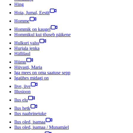
Hing
Hoia, Jumal, Eestit
Homme
Hommik on kaugel
Hommikul kui tõuseb päikene
Hulkuri valss
Hurjala jenka
Hällilaul
Hümn
Hüvasti, Maria
Iga mees on oma saatuse sepp
Igaühes midagi on
Iive, iive
Illusioon
Ilus elu
Ilus hetk
Ilus naabrineiuke
Ilus oled, isamaa
Ilus oled, isamaa / Munamäel