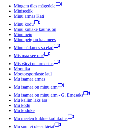
Mingem üles mägedele
Miniseelik
Minu armas Kati
Minu kodu
Minu kullake kaunis on
Minu neiu
Minu peig on kalamees
Minu südames sa elad
Mis maa see on?
Mis värvi on armastus
Moonika
Mootorsportlaste laul
Mu isamaa armas
Mu isamaa on minu arm
Mu isamaa on minu arm - G. Ernesaks
Mu kallim läks ära
Mu kodu
Mu koduke
Mu meelen kuldne kodukotus
Mu suul ei ole sulgejat