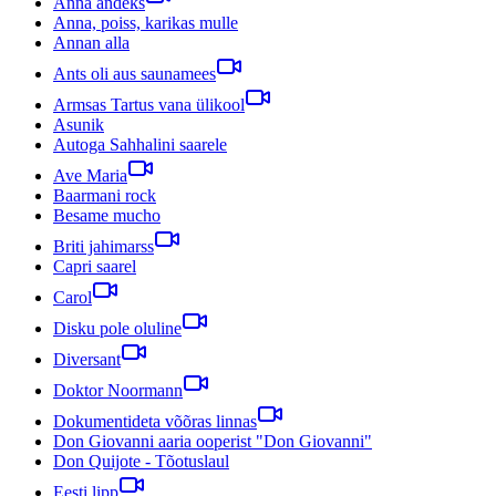
Anna andeks
Anna, poiss, karikas mulle
Annan alla
Ants oli aus saunamees
Armsas Tartus vana ülikool
Asunik
Autoga Sahhalini saarele
Ave Maria
Baarmani rock
Besame mucho
Briti jahimarss
Capri saarel
Carol
Disku pole oluline
Diversant
Doktor Noormann
Dokumentideta võõras linnas
Don Giovanni aaria ooperist "Don Giovanni"
Don Quijote - Tõotuslaul
Eesti lipp