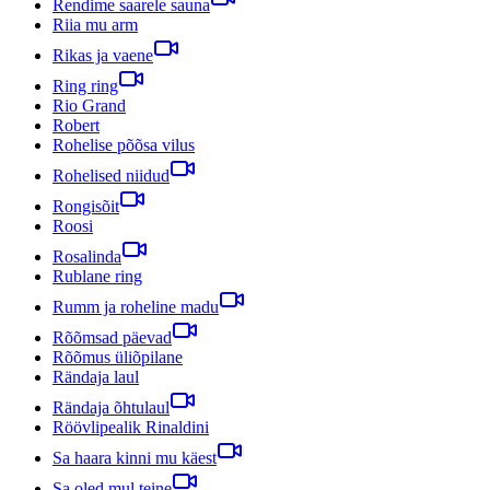
Rendime saarele sauna
Riia mu arm
Rikas ja vaene
Ring ring
Rio Grand
Robert
Rohelise põõsa vilus
Rohelised niidud
Rongisõit
Roosi
Rosalinda
Rublane ring
Rumm ja roheline madu
Rõõmsad päevad
Rõõmus üliõpilane
Rändaja laul
Rändaja õhtulaul
Röövlipealik Rinaldini
Sa haara kinni mu käest
Sa oled mul teine