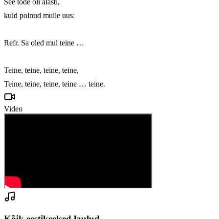
See tõde oli alasti,

kuid polnud mulle uus:

Refr. Sa oled mul teine …

Teine, teine, teine, teine,

Teine, teine, teine, teine … teine.
Video
Kõik eestikeelsed laulud