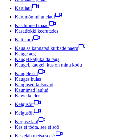
Karulaul
Karumõmmi unelaul
Kas tunned maad
Kasatšokki keerutades
Kati karu
Kaua sa kannatad kurbade naeru
Kauge aeg
Kaugel kaljukalda taga
Kaugel, kaugel, kus on minu kodu
Kaugele siit
Kauges külas
Kaugused kutsuvad
Kaunimad laulud
Kawe kelder
Kelgusõit
Kelgusõit
Kerjuse laul
Kes ei tööta, see ei söö
Kes elab metsa sees?