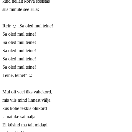
kuid hellalt kõrva sosistas

siis minule see Ella:

Refr. :,: „Sa oled mul teine! 

Sa oled mul teine!

Sa oled mul teine!

Sa oled mul teine!

Sa oled mul teine!

Sa oled mul teine! 

Teine, teine!“ :,:

Mul oli veel üks vahekord,

mis viis mind linnast välja,

kus kohe tekkis olukord

ja natuke sai nalja.

Ei küsind ma talt midagi,
