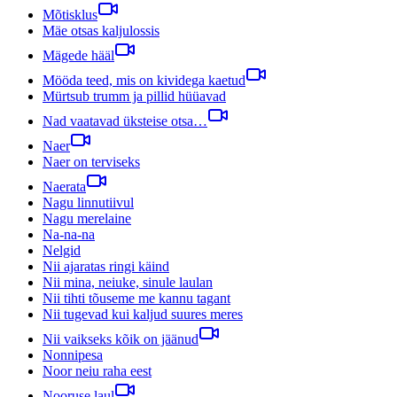
Mõtisklus
Mäe otsas kaljulossis
Mägede hääl
Mööda teed, mis on kividega kaetud
Mürtsub trumm ja pillid hüüavad
Nad vaatavad üksteise otsa…
Naer
Naer on terviseks
Naerata
Nagu linnutiivul
Nagu merelaine
Na-na-na
Nelgid
Nii ajaratas ringi käind
Nii mina, neiuke, sinule laulan
Nii tihti tõuseme me kannu tagant
Nii tugevad kui kaljud suures meres
Nii vaikseks kõik on jäänud
Nonnipesa
Noor neiu raha eest
Nooruse laul