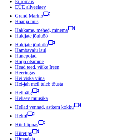
Euromais
EÜE allveelaev
Grand Marino
Haanja miis
Hakkame, mehed, minema
Haldjate jõuluöö
Haldjate jõuluöö
Hambavalu laul
Hanepojad
Harja otsimine
Head teed, väike Ireen
Heeringas
Hei viska viina
Hei-jah meil tuleb tõusta
Helinälg
Helisev muusika
Hellad vennad, astkem kokku
Helmi
Hiir hüppas
Hiiretips
Himaalaja