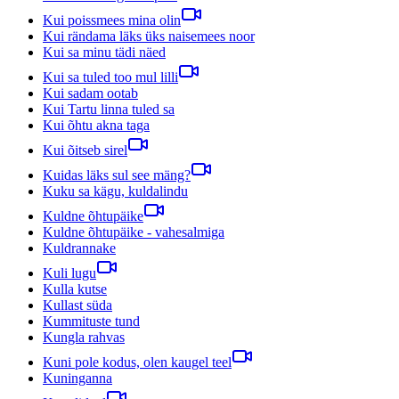
Kui poissmees mina olin
Kui rändama läks üks naisemees noor
Kui sa minu tädi näed
Kui sa tuled too mul lilli
Kui sadam ootab
Kui Tartu linna tuled sa
Kui õhtu akna taga
Kui õitseb sirel
Kuidas läks sul see mäng?
Kuku sa kägu, kuldalindu
Kuldne õhtupäike
Kuldne õhtupäike - vahesalmiga
Kuldrannake
Kuli lugu
Kulla kutse
Kullast süda
Kummituste tund
Kungla rahvas
Kuni pole kodus, olen kaugel teel
Kuninganna