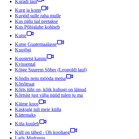
Kuradi laul
Kurg ja konn
Kurgid sulle raha mulle
Kus pidu iial peetakse
Kus Põhjalahe kohiseb
Kutse
Kutse Guatemaalasse
Kuujõgi
Kuusteist kannu
Kvissental
Kõige Suurem Sõber (Leopoldi laul)
Kõndis neiu mööda metsa
Kõnõtraat
Kõrts tühi on, kõik kuhugi on läinud
Kõrtsist just välja nüüd tulen ju ma
Käime koos
Käskjalg tuli meie külla
Kättemaks
Küla kuuleb
Küll on tähed - Oh kooliaeg
Lady Madonna