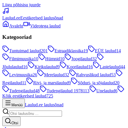
Liigu põhisisu juurde
Laulud.ee
Eestikeelsed laulusõnad
Avaleht
Videotega laulud
Kategooriad
Tuntuimad laulud
201
Estraadiklassika
19
EÜE laulud
14
Filmimuusika
10
Hümnid
10
Joogilaulud
32
Jõululaulud
16
Kirikulaulud
9
Koorilaulud
16
Lastelaulud
44
Levimuusika
26
Merelaulud
32
Rahvuslikud laulud
53
Regilaulud
11
Rivi- ja marsilaulud
9
Sõduri- ja sõjalaulud
20
Tudengilaulud
48
Tudengilaulud 1978
113
Unelaulud
6
Kõik eestikeelsed laulud
725
Laulud.ee laulusõnad
Menüü
Otsi