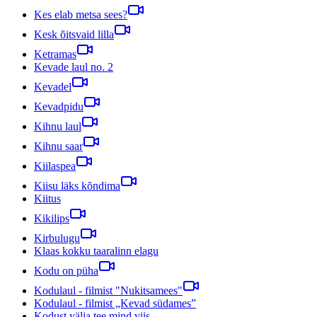
Kes elab metsa sees?
Kesk õitsvaid lilla
Ketramas
Kevade laul no. 2
Kevadel
Kevadpidu
Kihnu laul
Kihnu saar
Kiilaspea
Kiisu läks kõndima
Kiitus
Kikilips
Kirbulugu
Klaas kokku taaralinn elagu
Kodu on püha
Kodulaul - filmist "Nukitsamees"
Kodulaul - filmist „Kevad südames”
Kodust välja tee mind viis