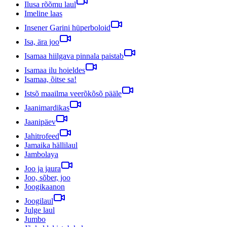
Ilusa rõõmu laul
Imeline laas
Insener Garini hüperboloid
Isa, ära joo
Isamaa hiilgava pinnala paistab
Isamaa ilu hoieldes
Isamaa, õitse sa!
Istsõ maailma veerõkõsõ pääle
Jaanimardikas
Jaanipäev
Jahitrofeed
Jamaika hällilaul
Jambolaya
Joo ja jaura
Joo, sõber, joo
Joogikaanon
Joogilaul
Julge laul
Jumbo