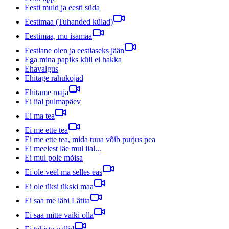
Eesti muld ja eesti süda
Eestimaa (Tuhanded külad)
Eestimaa, mu isamaa
Eestlane olen ja eestlaseks jään
Ega mina papiks küll ei hakka
Ehavalgus
Ehitage rahukojad
Ehitame maja
Ei iial pulmapäev
Ei ma tea
Ei me ette tea
Ei me ette tea, mida tuua võib purjus pea
Ei meelest läe mul iial...
Ei mul pole mõisa
Ei ole veel ma selles eas
Ei ole üksi ükski maa
Ei saa me läbi Lätita
Ei saa mitte vaiki olla