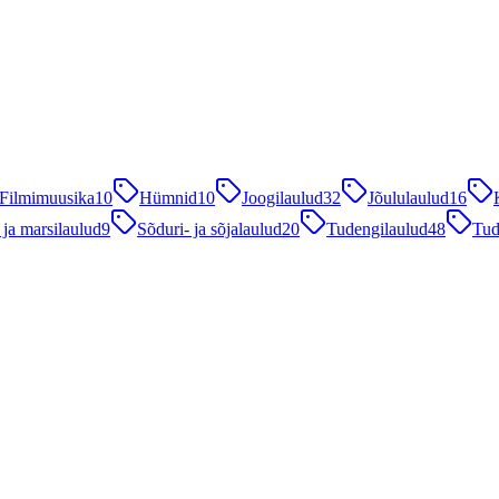
Filmimuusika
10
Hümnid
10
Joogilaulud
32
Jõululaulud
16
 ja marsilaulud
9
Sõduri- ja sõjalaulud
20
Tudengilaulud
48
Tud