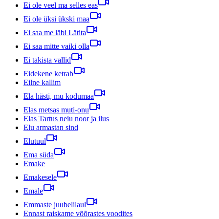
Ei ole veel ma selles eas
Ei ole üksi ükski maa
Ei saa me läbi Lätita
Ei saa mitte vaiki olla
Ei takista vallid
Eidekene ketrab
Eilne kallim
Ela hästi, mu kodumaa
Elas metsas muti-onu
Elas Tartus neiu noor ja ilus
Elu armastan sind
Elutuul
Ema süda
Emake
Emakesele
Emale
Emmaste juubelilaul
Ennast raiskame võõrastes voodites