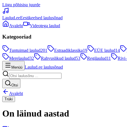
Liigu põhisisu juurde
Laulud.ee
Eestikeelsed laulusõnad
Avaleht
Videotega laulud
Kategooriad
Tuntuimad laulud
201
Estraadiklassika
19
EÜE laulud
14
Merelaulud
32
Rahvuslikud laulud
53
Regilaulud
11
Rivi-
Laulud.ee laulusõnad
Menüü
Otsi
Avaleht
Trüki
On läinud aastad