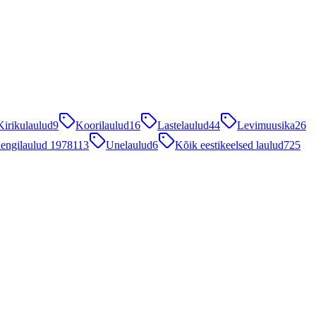
Kirikulaulud
9
Koorilaulud
16
Lastelaulud
44
Levimuusika
26
engilaulud 1978
113
Unelaulud
6
Kõik eestikeelsed laulud
725