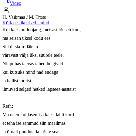
Video
H. Vaikmaa / M. Tross
Kõik eestikeelsed laulud
Kui käes on loojang, metsast tõuseb kuu,

ma seisan uksel kodu ees.

Siit ükskord läksin

väravast välja üksi suurele teele.

Nii puhas taevas tähed helgivad

kui kutsuks mind nad endaga

ja hallist loorist

ilmuvad selged hetked lapseea-aastaist

Refr.:

Ma näen kui lasen isa käest lahti kord

et teha ise sammud siin maailmas

ja õrnalt puudutada kõike seal
