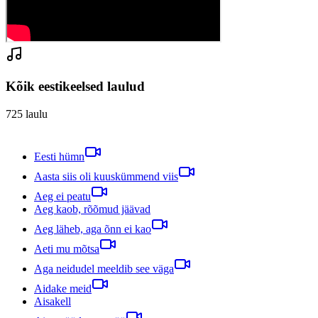
Kõik eestikeelsed laulud
725
laulu
Eesti hümn
Aasta siis oli kuuskümmend viis
Aeg ei peatu
Aeg kaob, rõõmud jäävad
Aeg läheb, aga õnn ei kao
Aeti mu mõtsa
Aga neidudel meeldib see väga
Aidake meid
Aisakell