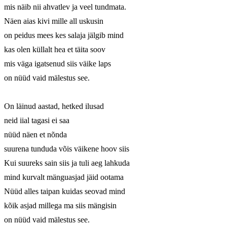
mis näib nii ahvatlev ja veel tundmata.

Näen aias kivi mille all uskusin

on peidus mees kes salaja jälgib mind

kas olen küllalt hea et täita soov

mis väga igatsenud siis väike laps

on nüüd vaid mälestus see.

On läinud aastad, hetked ilusad

neid iial tagasi ei saa

nüüd näen et nõnda

suurena tunduda võis väikene hoov siis

Kui suureks sain siis ja tuli aeg lahkuda

mind kurvalt mänguasjad jäid ootama

Nüüd alles taipan kuidas seovad mind

kõik asjad millega ma siis mängisin

on nüüd vaid mälestus see.
