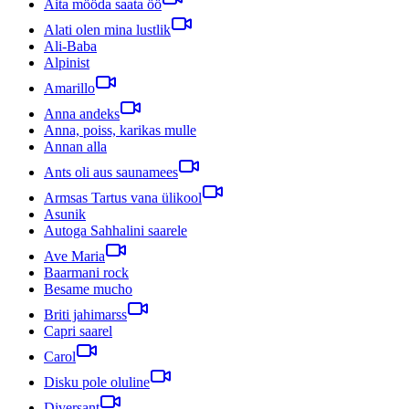
Aita mööda saata öö
Alati olen mina lustlik
Ali-Baba
Alpinist
Amarillo
Anna andeks
Anna, poiss, karikas mulle
Annan alla
Ants oli aus saunamees
Armsas Tartus vana ülikool
Asunik
Autoga Sahhalini saarele
Ave Maria
Baarmani rock
Besame mucho
Briti jahimarss
Capri saarel
Carol
Disku pole oluline
Diversant