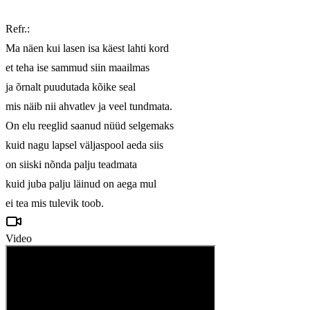
Refr.:

Ma näen kui lasen isa käest lahti kord

et teha ise sammud siin maailmas

ja õrnalt puudutada kõike seal

mis näib nii ahvatlev ja veel tundmata.

On elu reeglid saanud nüüd selgemaks

kuid nagu lapsel väljaspool aeda siis

on siiski nõnda palju teadmata

kuid juba palju läinud on aega mul

ei tea mis tulevik toob.
Video