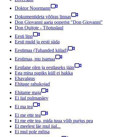
Doktor Noormann
Dokumentideta võõras linnas
Don Giovanni aaria ooperist "Don Giovanni"
Don Quijote - Tõotuslaul
Eesti lipp
Eesti muld ja eesti süda
Eestimaa (Tuhanded külad)
Eestimaa, mu isamaa
Eestlane olen ja eestlaseks jään
Ega mina papiks küll ei hakka
Ehavalgus
Ehitage rahukojad
Ehitame maja
Ei iial pulmapäev
Ei ma tea
Ei me ette tea
Ei me ette tea, mida tuua võib purjus pea
Ei meelest läe mul iial...
Ei mul pole mõisa