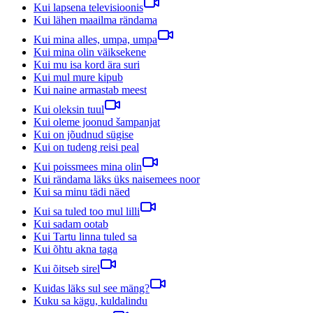
Kui lapsena televisioonis
Kui lähen maailma rändama
Kui mina alles, umpa, umpa
Kui mina olin väiksekene
Kui mu isa kord ära suri
Kui mul mure kipub
Kui naine armastab meest
Kui oleksin tuul
Kui oleme joonud šampanjat
Kui on jõudnud sügise
Kui on tudeng reisi peal
Kui poissmees mina olin
Kui rändama läks üks naisemees noor
Kui sa minu tädi näed
Kui sa tuled too mul lilli
Kui sadam ootab
Kui Tartu linna tuled sa
Kui õhtu akna taga
Kui õitseb sirel
Kuidas läks sul see mäng?
Kuku sa kägu, kuldalindu