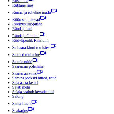
Rosalinda
Rublane ring
Rumm ja roheline madu
Rõõmsad päevad
Rõõmus üliõpilane
Rändaja laul
Rändaja õhtulaul
Röövlipealik Rinaldini
Sa haara kinni mu käest
Sa oled mul teine
Sa tule nüüd
Saaremaa põlemine
Saaremaa valss
Sahvris jooksid hiired, rotid
Saja aasta kestel
Sajab mehi
Salaja saabub kevade tuul
Salong
Santa Lucia
Seakarjus