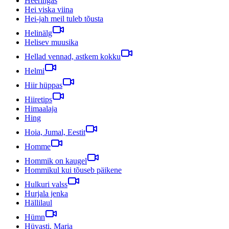
Heeringas
Hei viska viina
Hei-jah meil tuleb tõusta
Helinälg
Helisev muusika
Hellad vennad, astkem kokku
Helmi
Hiir hüppas
Hiiretips
Himaalaja
Hing
Hoia, Jumal, Eestit
Homme
Hommik on kaugel
Hommikul kui tõuseb päikene
Hulkuri valss
Hurjala jenka
Hällilaul
Hümn
Hüvasti, Maria