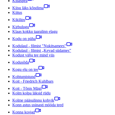
Kiilaspea
Kiisu läks kõndima
Kiitus
Kikilips
Kirbulugu
Klaas kokku taaralinn elagu
Kodu on püha
Kodulaul - filmist "Nukitsamees"
Kodulaul - filmist „Kevad südames”
Kodust välja tee mind viis
Kodusõda
Kogu elu on tee
Kohtumistund
Koit - Friedrich Kuhlbars
Koit - Tõnis Mägi
Kolm kolpa läksid riidu
Kolme pääsulinnu kohvik
Konn astus usinasti mööda teed
Konna kosjad