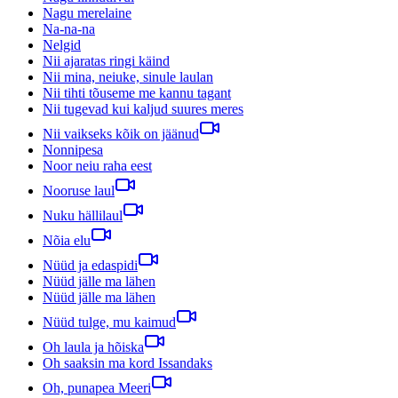
Nagu merelaine
Na-na-na
Nelgid
Nii ajaratas ringi käind
Nii mina, neiuke, sinule laulan
Nii tihti tõuseme me kannu tagant
Nii tugevad kui kaljud suures meres
Nii vaikseks kõik on jäänud
Nonnipesa
Noor neiu raha eest
Nooruse laul
Nuku hällilaul
Nõia elu
Nüüd ja edaspidi
Nüüd jälle ma lähen
Nüüd jälle ma lähen
Nüüd tulge, mu kaimud
Oh laula ja hõiska
Oh saaksin ma kord Issandaks
Oh, punapea Meeri