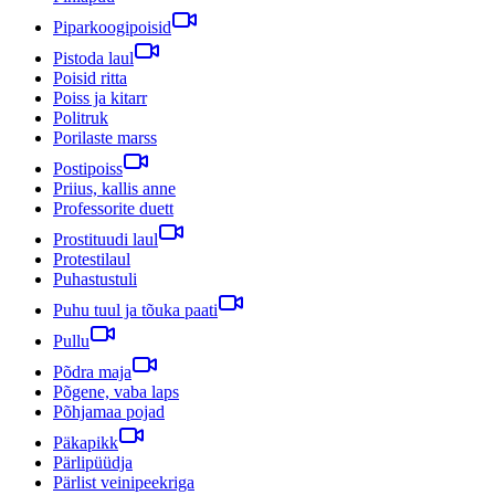
Piparkoogipoisid
Pistoda laul
Poisid ritta
Poiss ja kitarr
Politruk
Porilaste marss
Postipoiss
Priius, kallis anne
Professorite duett
Prostituudi laul
Protestilaul
Puhastustuli
Puhu tuul ja tõuka paati
Pullu
Põdra maja
Põgene, vaba laps
Põhjamaa pojad
Päkapikk
Pärlipüüdja
Pärlist veinipeekriga