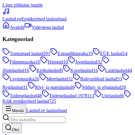
Liigu põhisisu juurde
Laulud.ee
Eestikeelsed laulusõnad
Avaleht
Videotega laulud
Kategooriad
Tuntuimad laulud
201
Estraadiklassika
19
EÜE laulud
14
Filmimuusika
10
Hümnid
10
Joogilaulud
32
Jõululaulud
16
Kirikulaulud
9
Koorilaulud
16
Lastelaulud
44
Levimuusika
26
Merelaulud
32
Rahvuslikud laulud
53
Regilaulud
11
Rivi- ja marsilaulud
9
Sõduri- ja sõjalaulud
20
Tudengilaulud
48
Tudengilaulud 1978
113
Unelaulud
6
Kõik eestikeelsed laulud
725
Laulud.ee laulusõnad
Menüü
Otsi