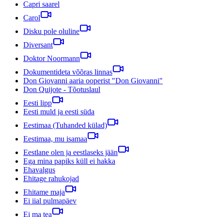
Capri saarel
Carol
Disku pole oluline
Diversant
Doktor Noormann
Dokumentideta võõras linnas
Don Giovanni aaria ooperist "Don Giovanni"
Don Quijote - Tõotuslaul
Eesti lipp
Eesti muld ja eesti süda
Eestimaa (Tuhanded külad)
Eestimaa, mu isamaa
Eestlane olen ja eestlaseks jään
Ega mina papiks küll ei hakka
Ehavalgus
Ehitage rahukojad
Ehitame maja
Ei iial pulmapäev
Ei ma tea