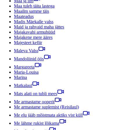
Maa ja ilm
Maa tuleb täita lastega
Maailm samme täis
Maateadus
Madis Mäekalle valss
Maid ja rahvaid maha jättes
Majakavahi armuhüüd
Majakene mere ääres
Majesteet kefiir
Maleva Valss
Mandoliinid öös
Margareeta
Maria-Louisa
Marina
Matkalaul
Mats alati on tubli mees
Me armastame ooperit
Me armastame suplemist (Reisilaul)
Me elu jääb mõistmata aktiks vist küll
Me lähme rukist lõikama