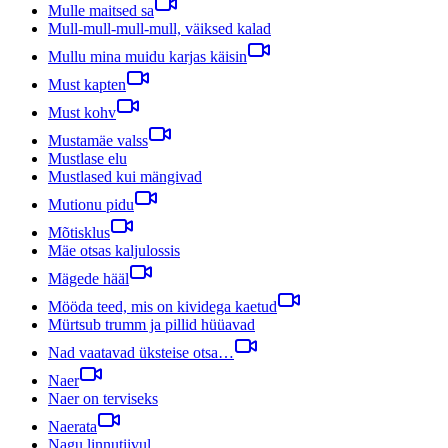
Mulle maitsed sa
Mull-mull-mull-mull, väiksed kalad
Mullu mina muidu karjas käisin
Must kapten
Must kohv
Mustamäe valss
Mustlase elu
Mustlased kui mängivad
Mutionu pidu
Mõtisklus
Mäe otsas kaljulossis
Mägede hääl
Mööda teed, mis on kividega kaetud
Mürtsub trumm ja pillid hüüavad
Nad vaatavad üksteise otsa…
Naer
Naer on terviseks
Naerata
Nagu linnutiivul