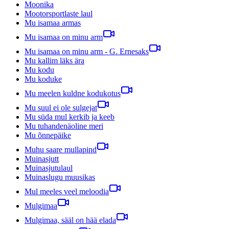
Moonika
Mootorsportlaste laul
Mu isamaa armas
Mu isamaa on minu arm
Mu isamaa on minu arm - G. Ernesaks
Mu kallim läks ära
Mu kodu
Mu koduke
Mu meelen kuldne kodukotus
Mu suul ei ole sulgejat
Mu süda mul kerkib ja keeb
Mu tuhandenäoline meri
Mu õnnepäike
Muhu saare mullapind
Muinasjutt
Muinasjutulaul
Muinaslugu muusikas
Mul meeles veel meloodia
Mulgimaa
Mulgimaa, sääl on hää elada