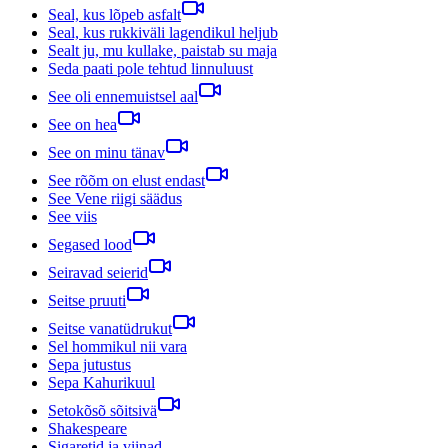
Seal, kus lõpeb asfalt
Seal, kus rukkiväli lagendikul heljub
Sealt ju, mu kullake, paistab su maja
Seda paati pole tehtud linnuluust
See oli ennemuistsel aal
See on hea
See on minu tänav
See rõõm on elust endast
See Vene riigi säädus
See viis
Segased lood
Seiravad seierid
Seitse pruuti
Seitse vanatüdrukut
Sel hommikul nii vara
Sepa jutustus
Sepa Kahurikuul
Setokõsõ sõitsivä
Shakespeare
Sigaretid ja viinad