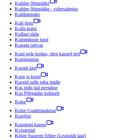
Kuldne õhtupäike
Kuldne õhtupäike - vahesalmiga
Kuldrannake
Kuli lugu
Kulla kutse
Kullast süda
Kummituste tund
Kungla rahvas
Kuni pole kodus, olen kaugel teel
Kuninganna
Kuradi laul
Kurg ja konn
Kurgid sulle raha mulle
Kus pidu iial peetakse
Kus Põhjalahe kohiseb
Kutse
Kutse Guatemaalasse
Kuujõgi
Kuusteist kannu
Kvissental
Kõige Suurem Sõber (Leopoldi laul)