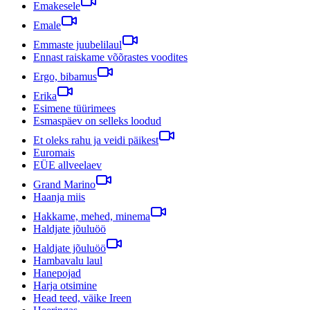
Emakesele
Emale
Emmaste juubelilaul
Ennast raiskame võõrastes voodites
Ergo, bibamus
Erika
Esimene tüürimees
Esmaspäev on selleks loodud
Et oleks rahu ja veidi päikest
Euromais
EÜE allveelaev
Grand Marino
Haanja miis
Hakkame, mehed, minema
Haldjate jõuluöö
Haldjate jõuluöö
Hambavalu laul
Hanepojad
Harja otsimine
Head teed, väike Ireen