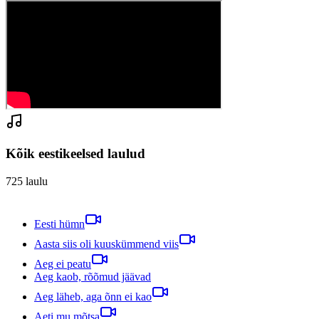
Kõik eestikeelsed laulud
725
laulu
Eesti hümn
Aasta siis oli kuuskümmend viis
Aeg ei peatu
Aeg kaob, rõõmud jäävad
Aeg läheb, aga õnn ei kao
Aeti mu mõtsa