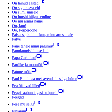
On läinud aastad
On sigu rasvaseid
On silmi siniseid
Oo burshi hiilgus endine
Oo mu armas naine
Oo, kuu!
Oo, Perperoone
Paista sa, kuldne kuu, minu armsamale
Palve
Pane tähele minu palumist
Pannkoogisöömise laul
Papa Carlo laul
Pardike ja mooniõis
Patune mõte
Paul Randmaa metsavendade salga hümn
Pea õits’vad lilled
Peagi saabun tagasi su juurde
Peeglid
Pese mu selga
Pihlapuu