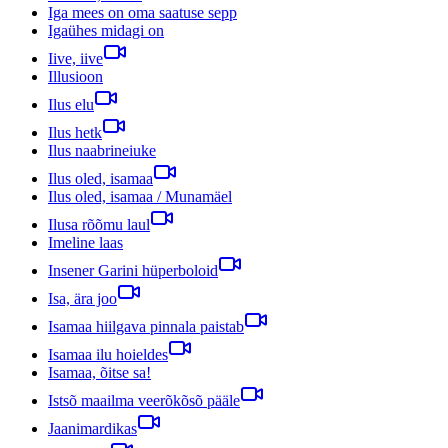
Iga mees on oma saatuse sepp
Igaühes midagi on
Iive, iive
Illusioon
Ilus elu
Ilus hetk
Ilus naabrineiuke
Ilus oled, isamaa
Ilus oled, isamaa / Munamäel
Ilusa rõõmu laul
Imeline laas
Insener Garini hüperboloid
Isa, ära joo
Isamaa hiilgava pinnala paistab
Isamaa ilu hoieldes
Isamaa, õitse sa!
Istsõ maailma veerõkõsõ pääle
Jaanimardikas