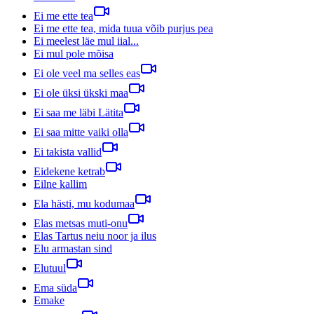
Ei me ette tea
Ei me ette tea, mida tuua võib purjus pea
Ei meelest läe mul iial...
Ei mul pole mõisa
Ei ole veel ma selles eas
Ei ole üksi ükski maa
Ei saa me läbi Lätita
Ei saa mitte vaiki olla
Ei takista vallid
Eidekene ketrab
Eilne kallim
Ela hästi, mu kodumaa
Elas metsas muti-onu
Elas Tartus neiu noor ja ilus
Elu armastan sind
Elutuul
Ema süda
Emake