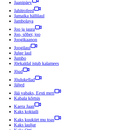
Jaanipäev
Jahitrofeed
Jamaika hällilaul
Jambolaya
Joo ja jaura
Joo, sõber, joo
Joogikaanon
Joogilaul
Julge laul
Jumbo
Jõekaldal istub kalamees
Jõud
Jõulukellad
Jäljed
Jää vabaks, Eesti meri
Kabala kõrtsis
Kaera Jaan
Kaks koktaili
Kaks kuukiirt mu toas
Kaks lauljat