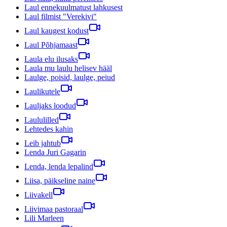
Laul ennekuulmatust lahkusest
Laul filmist "Verekivi"
Laul kaugest kodust
Laul Põhjamaast
Laula elu ilusaks
Laula mu laulu helisev hääl
Laulge, poisid, laulge, peiud
Laulikutele
Lauljaks loodud
Laululilled
Lehtedes kahin
Leib jahtub
Lenda Juri Gagarin
Lenda, lenda lepalind
Liisa, päikseline naine
Liivakell
Liivimaa pastoraal
Lili Marleen