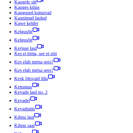
Kaugele siit
Kauges külas
Kaugused kutsuvad
Kaunimad laulud
Kawe kelder
Kelgusõit
Kelgusõit
Kerjuse laul
Kes ei tööta, see ei söö
Kes elab metsa sees?
Kes elab metsa sees?
Kesk õitsvaid lilla
Ketramas
Kevade laul no. 2
Kevadel
Kevadpidu
Kihnu laul
Kihnu saar