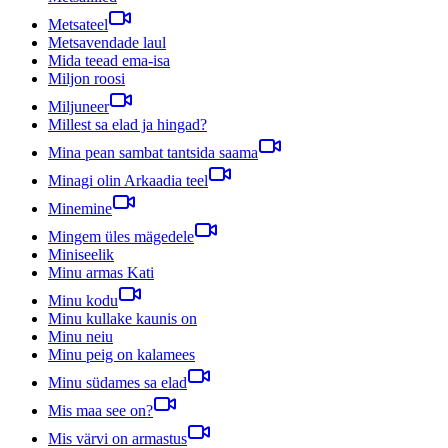
Metsateel
Metsavendade laul
Mida teead ema-isa
Miljon roosi
Miljuneer
Millest sa elad ja hingad?
Mina pean sambat tantsida saama
Minagi olin Arkaadia teel
Minemine
Mingem üles mägedele
Miniseelik
Minu armas Kati
Minu kodu
Minu kullake kaunis on
Minu neiu
Minu peig on kalamees
Minu südames sa elad
Mis maa see on?
Mis värvi on armastus