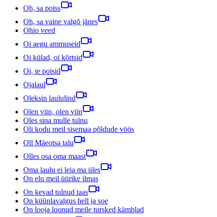
Oh, sa poiss
Oh, sa vaine valgõ jänes
Ohio veed
Oi aegu ammuseid
Oi külad, oi kõrtsid
Oi, te poisid
Ojalaul
Oleksin laululind
Olen viin, olen viin
Oles sina mulle tulnu
Oli kodu meil sisemaa põldude vöös
Oll Mäeotsa talu
Olles osa oma maast
Oma laulu ei leia ma üles
On elu meil üürike ilmas
On kevad tulnud taas
On küünlavalgus hell ja soe
On looja loonud meile tursked kämblad