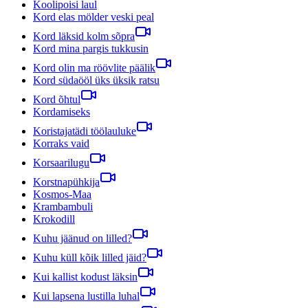
Koolipoisi laul
Kord elas mölder veski peal
Kord läksid kolm sõpra
Kord mina pargis tukkusin
Kord olin ma röövlite päälik
Kord südaööl üks üksik ratsu
Kord õhtul
Kordamiseks
Koristajatädi töölauluke
Korraks vaid
Korsaarilugu
Korstnapühkija
Kosmos-Maa
Krambambuli
Krokodill
Kuhu jäänud on lilled?
Kuhu küll kõik lilled jäid?
Kui kallist kodust läksin
Kui lapsena lustilla luhal