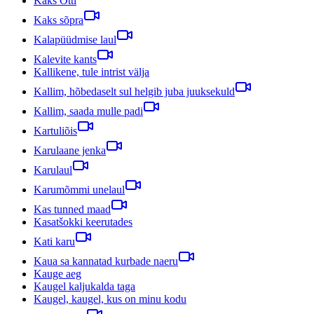
Kaks Otti
Kaks sõpra
Kalapüüdmise laul
Kalevite kants
Kallikene, tule intrist välja
Kallim, hõbedaselt sul helgib juba juuksekuld
Kallim, saada mulle padi
Kartuliõis
Karulaane jenka
Karulaul
Karumõmmi unelaul
Kas tunned maad
Kasatšokki keerutades
Kati karu
Kaua sa kannatad kurbade naeru
Kauge aeg
Kaugel kaljukalda taga
Kaugel, kaugel, kus on minu kodu