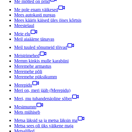
Me mõtted on priid
Me pole enam väikesed
Mees autokasti nurgas
Mees kääris käised üles öises kõrtsis
Meestelaul
Meie elu
Meil aiaäärne tänavas
Meil tuuled sõnumeid tõivad
Meistrimehed
Memm kinkis mulle karabiini
Meremehe armastus
Meremehe põli
Meremehe püksikumm
Merepidu
Meri on, meri jääb (Merepidu)
Meri, mu tuhandenäoline sõber
Mesimumm
Mets mühiseb
Metsa läksid sa ja metsa läksin ma
Metsa sees oli üks väikene maja
Metsalilled