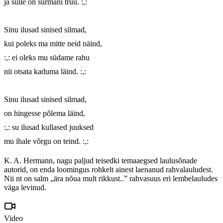
ja sulle on surmani truu. :,:

Sinu ilusad sinised silmad,

kui poleks ma mitte neid näind,

:,: ei oleks mu südame rahu

nii otsata kaduma läind. :,:

Sinu ilusad sinised silmad,

on hingesse põlema läind,

:,: su ilusad kullased juuksed

mu ihale võrgu on teind. :,:
K. A. Hermann, nagu paljud teisedki temaaegsed laulusõnade
autorid, on enda loomingus rohkelt ainest laenanud rahvalauludest.
Nii nt on salm „ära nõua mult rikkust..” rahvasuus eri lembelauludes
väga levinud.
Video