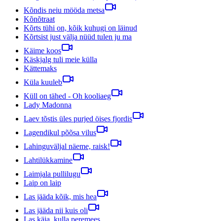
Kõndis neiu mööda metsa
Kõnõtraat
Kõrts tühi on, kõik kuhugi on läinud
Kõrtsist just välja nüüd tulen ju ma
Käime koos
Käskjalg tuli meie külla
Kättemaks
Küla kuuleb
Küll on tähed - Oh kooliaeg
Lady Madonna
Laev tõstis üles purjed öises fjordis
Lagendikul põõsa vilus
Lahinguväljal näeme, raisk!
Lahtilükkamine
Laimjala pullilugu
Laip on laip
Las jääda kõik, mis hea
Las jääda nii kuis oli
Las käia, kulla peremees