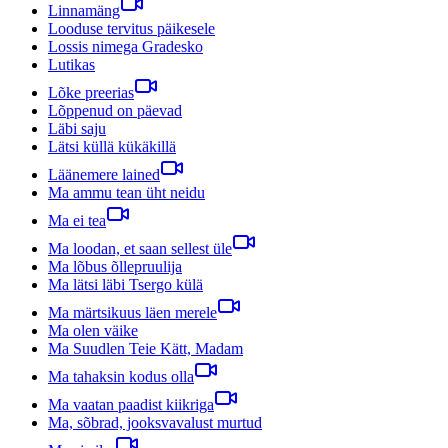
Linnamäng
Looduse tervitus päikesele
Lossis nimega Gradesko
Lutikas
Lõke preerias
Lõppenud on päevad
Läbi saju
Lätsi küllä kükäkillä
Läänemere lained
Ma ammu tean üht neidu
Ma ei tea
Ma loodan, et saan sellest üle
Ma lõbus õllepruulija
Ma lätsi läbi Tsergo külä
Ma märtsikuus läen merele
Ma olen väike
Ma Suudlen Teie Kätt, Madam
Ma tahaksin kodus olla
Ma vaatan paadist kiikriga
Ma, sõbrad, jooksvavalust murtud