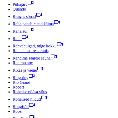
Pühajärv
Quando
Raagus sõnad
Raha paneb rattad käima
Rahalaul
Rahu
Rahvahulgad, tulge kokku
Rannalinna restoranis
Rendime saarele sauna
Riia mu arm
Rikas ja vaene
Ring ring
Rio Grand
Robert
Rohelise põõsa vilus
Rohelised niidud
Rongisõit
Roosi