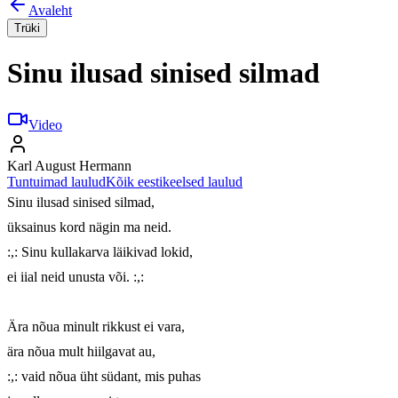
Avaleht
Trüki
Sinu ilusad sinised silmad
Video
Karl August Hermann
Tuntuimad laulud
Kõik eestikeelsed laulud
Sinu ilusad sinised silmad,

üksainus kord nägin ma neid.

:,: Sinu kullakarva läikivad lokid,

ei iial neid unusta või. :,:

Ära nõua minult rikkust ei vara,

ära nõua mult hiilgavat au,

:,: vaid nõua üht südant, mis puhas
