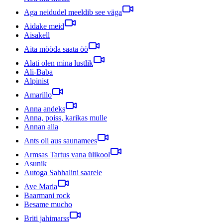
Aga neidudel meeldib see väga
Aidake meid
Aisakell
Aita mööda saata öö
Alati olen mina lustlik
Ali-Baba
Alpinist
Amarillo
Anna andeks
Anna, poiss, karikas mulle
Annan alla
Ants oli aus saunamees
Armsas Tartus vana ülikool
Asunik
Autoga Sahhalini saarele
Ave Maria
Baarmani rock
Besame mucho
Briti jahimarss