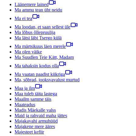
Läänemere lained
Ma ammu tean üht neidu
Ma ei tea
Ma loodan, et saan sellest üle
Ma lõbus õllepruulija
Ma lätsi läbi Tsergo külä
Ma märtsikuus läen merele
Ma olen väike
Ma Suudlen Teie Kätt, Madam
Ma tahaksin kodus olla
Ma vaatan paadist kiikriga
Ma, sõbrad, jooksvavalust murtud
Maa ja ilm
Maa tuleb täita lastega
Maailm samme täis
Maateadus
Madis Mäekalle valss
Maid ja rahvaid maha jättes
Majakavahi armuhüüd
Majakene mere ääres
Majesteet kefiir