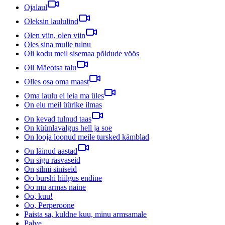
Ojalaul
Oleksin laululind
Olen viin, olen viin
Oles sina mulle tulnu
Oli kodu meil sisemaa põldude vöös
Oll Mäeotsa talu
Olles osa oma maast
Oma laulu ei leia ma üles
On elu meil üürike ilmas
On kevad tulnud taas
On küünlavalgus hell ja soe
On looja loonud meile tursked kämblad
On läinud aastad
On sigu rasvaseid
On silmi siniseid
Oo burshi hiilgus endine
Oo mu armas naine
Oo, kuu!
Oo, Perperoone
Paista sa, kuldne kuu, minu armsamale
Palve