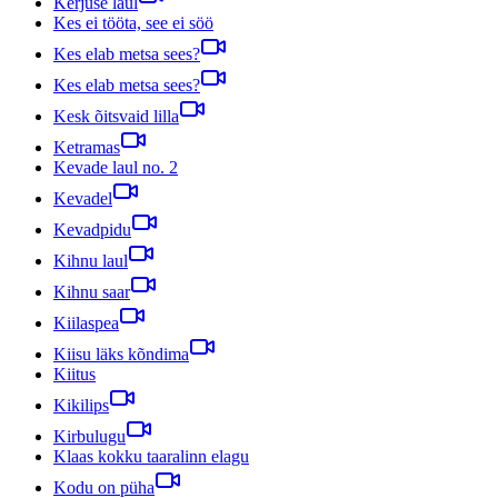
Kerjuse laul
Kes ei tööta, see ei söö
Kes elab metsa sees?
Kes elab metsa sees?
Kesk õitsvaid lilla
Ketramas
Kevade laul no. 2
Kevadel
Kevadpidu
Kihnu laul
Kihnu saar
Kiilaspea
Kiisu läks kõndima
Kiitus
Kikilips
Kirbulugu
Klaas kokku taaralinn elagu
Kodu on püha