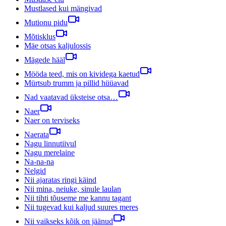
Mustlased kui mängivad
Mutionu pidu
Mõtisklus
Mäe otsas kaljulossis
Mägede hääl
Mööda teed, mis on kividega kaetud
Mürtsub trumm ja pillid hüüavad
Nad vaatavad üksteise otsa…
Naer
Naer on terviseks
Naerata
Nagu linnutiivul
Nagu merelaine
Na-na-na
Nelgid
Nii ajaratas ringi käind
Nii mina, neiuke, sinule laulan
Nii tihti tõuseme me kannu tagant
Nii tugevad kui kaljud suures meres
Nii vaikseks kõik on jäänud