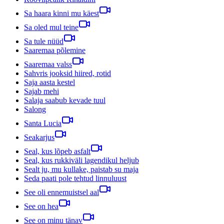
Sa haara kinni mu käest
Sa oled mul teine
Sa tule nüüd
Saaremaa põlemine
Saaremaa valss
Sahvris jooksid hiired, rotid
Saja aasta kestel
Sajab mehi
Salaja saabub kevade tuul
Salong
Santa Lucia
Seakarjus
Seal, kus lõpeb asfalt
Seal, kus rukkiväli lagendikul heljub
Sealt ju, mu kullake, paistab su maja
Seda paati pole tehtud linnuluust
See oli ennemuistsel aal
See on hea
See on minu tänav