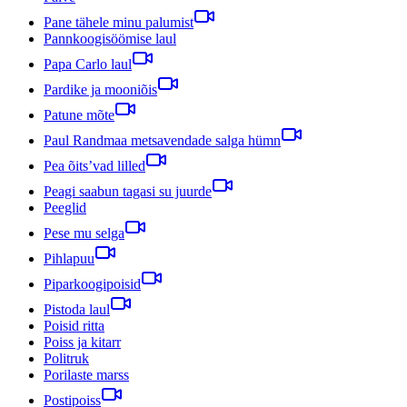
Pane tähele minu palumist
Pannkoogisöömise laul
Papa Carlo laul
Pardike ja mooniõis
Patune mõte
Paul Randmaa metsavendade salga hümn
Pea õits’vad lilled
Peagi saabun tagasi su juurde
Peeglid
Pese mu selga
Pihlapuu
Piparkoogipoisid
Pistoda laul
Poisid ritta
Poiss ja kitarr
Politruk
Porilaste marss
Postipoiss