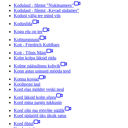
Kodulaul - filmist "Nukitsamees"
Kodulaul - filmist „Kevad südames”
Kodust välja tee mind viis
Kodusõda
Kogu elu on tee
Kohtumistund
Koit - Friedrich Kuhlbars
Koit - Tõnis Mägi
Kolm kolpa läksid riidu
Kolme pääsulinnu kohvik
Konn astus usinasti mööda teed
Konna kosjad
Koolipoisi laul
Kord elas mölder veski peal
Kord läksid kolm sõpra
Kord mina pargis tukkusin
Kord olin ma röövlite päälik
Kord südaööl üks üksik ratsu
Kord õhtul