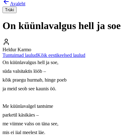
Avaleht
Trüki
On küünlavalgus hell ja soe
Heldur Karmo
Tuntuimad laulud
Kõik eestikeelsed laulud
On küünlavalgus hell ja soe, 

süda valsitaktis lööb – 

kõik praegu hurmab, hinge poeb 

ja meid seob see kaunis öö. 

Me küünlavalgel tantsime 

parketil käsikäes – 

me viimne valss on täna see, 

mis ei iial meelest läe. 
