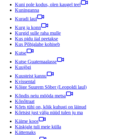
Kuni pole kodus, olen kaugel teel
Kuninganna
Kuradi laul
Kurg ja konn
Kurgid sulle raha mulle
Kus pidu iial peetakse
Kus Põhjalahe kohiseb
Kutse
Kutse Guatemaalasse
Kuujõgi
Kuusteist kannu
Kvissental
Kõige Suurem Sõber (Leopoldi laul)
Kõndis neiu mööda metsa
Kõnõtraat
Kõrts tühi on, kõik kuhugi on läinud
Kõrtsist just välja nüüd tulen ju ma
Käime koos
Käskjalg tuli meie külla
Kättemaks