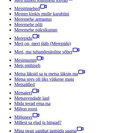
Meil tuuled sõnumeid tõivad
Meistrimehed
Memm kinkis mulle karabiini
Meremehe armastus
Meremehe põli
Meremehe püksikumm
Merepidu
Meri on, meri jääb (Merepidu)
Meri, mu tuhandenäoline sõber
Mesimumm
Mets mühiseb
Metsa läksid sa ja metsa läksin ma
Metsa sees oli üks väikene maja
Metsalilled
Metsateel
Metsavendade laul
Mida teead ema-isa
Miljon roosi
Miljuneer
Millest sa elad ja hingad?
Mina pean sambat tantsida saama