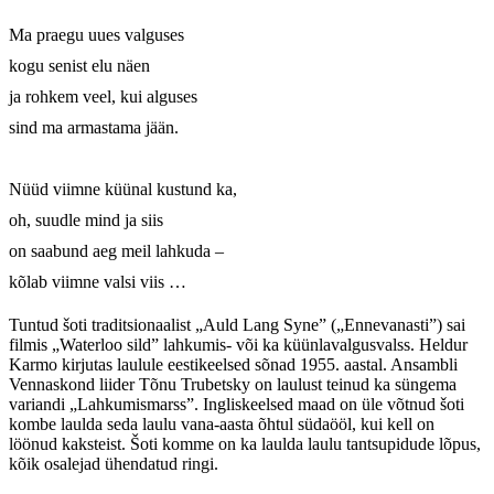
Ma praegu uues valguses 

kogu senist elu näen 

ja rohkem veel, kui alguses 

sind ma armastama jään. 

Nüüd viimne küünal kustund ka, 

oh, suudle mind ja siis 

on saabund aeg meil lahkuda – 

kõlab viimne valsi viis …
Tuntud šoti traditsionaalist „Auld Lang Syne” („Ennevanasti”) sai
filmis „Waterloo sild” lahkumis- või ka küünlavalgusvalss. Heldur
Karmo kirjutas laulule eestikeelsed sõnad 1955. aastal. Ansambli
Vennaskond liider Tõnu Trubetsky on laulust teinud ka süngema
variandi „Lahkumismarss”. Ingliskeelsed maad on üle võtnud šoti
kombe laulda seda laulu vana-aasta õhtul südaööl, kui kell on
löönud kaksteist. Šoti komme on ka laulda laulu tantsupidude lõpus,
kõik osalejad ühendatud ringi.