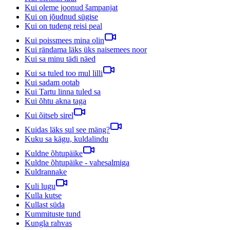
Kui oleme joonud šampanjat
Kui on jõudnud sügise
Kui on tudeng reisi peal
Kui poissmees mina olin
Kui rändama läks üks naisemees noor
Kui sa minu tädi näed
Kui sa tuled too mul lilli
Kui sadam ootab
Kui Tartu linna tuled sa
Kui õhtu akna taga
Kui õitseb sirel
Kuidas läks sul see mäng?
Kuku sa kägu, kuldalindu
Kuldne õhtupäike
Kuldne õhtupäike - vahesalmiga
Kuldrannake
Kuli lugu
Kulla kutse
Kullast süda
Kummituste tund
Kungla rahvas