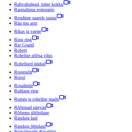
Rahvahulgad, tulge kokku
Rannalinna restoranis
Rendime saarele sauna
Riia mu arm
Rikas ja vaene
Ring ring
Rio Grand
Robert
Rohelise põõsa vilus
Rohelised niidud
Rongisõit
Roosi
Rosalinda
Rublane ring
Rumm ja roheline madu
Rõõmsad päevad
Rõõmus üliõpilane
Rändaja laul
Rändaja õhtulaul
Röövlipealik Rinaldini