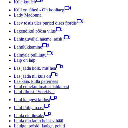
Küla kuuleb
Küll on tähed - Oh kooliaeg
Lady Madonna
Laev tõstis üles purjed öises fjordis
Lagendikul põõsa vilus
Lahinguväljal näeme, raisk!
Lahtilükkamine
Laimjala pullilugu
Laip on laip
Las jääda kõik, mis hea
Las jääda nii kuis oli
Las käia, kulla peremees
Laul ennekuulmatust lahkusest
Laul filmist "Verekivi"
Laul kaugest kodust
Laul Põhjamaast
Laula elu ilusaks
Laula mu laulu helisev hääl
Laulge, poisid, laulge, peiud