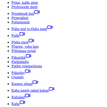
Priius, kallis anne
Professorite duett
Prostituudi laul
Protestilaul
Puhastustuli
Puhu tuul ja tõuka paati
Pullu
Põdra maja
Põgene, vaba laps
Põhjamaa pojad
Päkapikk
Pärlipüüdja
Pärlist veinipeekriga
Pühajärv
Quando
Raagus sõnad
Raha paneb rattad käima
Rahalaul
Rahu