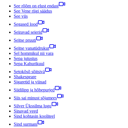
See rõõm on elust endast
See Vene riigi säädus
See viis
Segased lood
Seiravad seierid
Seitse pruuti
Seitse vanatüdrukut
Sel hommikul nii vara
Sepa jutustus
Sepa Kahurikuul
Setokõsõ sõitsivä
Shakespeare
Sigaretid ja viinad
Siidilipp ja hõbepurjed
Siis sai minust sõjamees
Silver Ükssilma lugu
Sinavad veed
Sind kohtasin kooliteel
Sind surmani