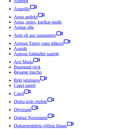
Alpinist
Amarillo
Anna andeks
Anna, poiss, karikas mulle
Annan alla
Ants oli aus saunamees
Armsas Tartus vana ülikool
Asunik
Autoga Sahhalini saarele
Ave Maria
Baarmani rock
Besame mucho
Briti jahimarss
Capri saarel
Carol
Disku pole oluline
Diversant
Doktor Noormann
Dokumentideta võõras linnas