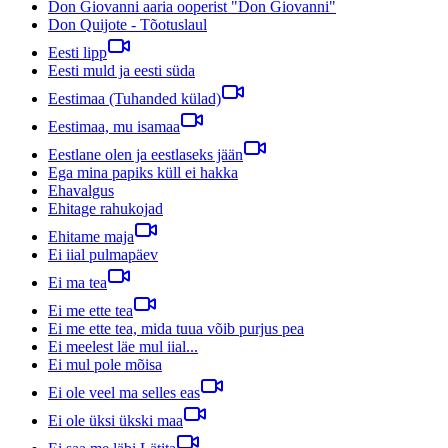
Don Giovanni aaria ooperist "Don Giovanni"
Don Quijote - Tõotuslaul
Eesti lipp
Eesti muld ja eesti süda
Eestimaa (Tuhanded külad)
Eestimaa, mu isamaa
Eestlane olen ja eestlaseks jään
Ega mina papiks küll ei hakka
Ehavalgus
Ehitage rahukojad
Ehitame maja
Ei iial pulmapäev
Ei ma tea
Ei me ette tea
Ei me ette tea, mida tuua võib purjus pea
Ei meelest läe mul iial...
Ei mul pole mõisa
Ei ole veel ma selles eas
Ei ole üksi ükski maa