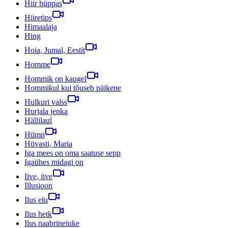
Hiir hüppas
Hiiretips
Himaalaja
Hing
Hoia, Jumal, Eestit
Homme
Hommik on kaugel
Hommikul kui tõuseb päikene
Hulkuri valss
Hurjala jenka
Hällilaul
Hümn
Hüvasti, Maria
Iga mees on oma saatuse sepp
Igaühes midagi on
Iive, iive
Illusioon
Ilus elu
Ilus hetk
Ilus naabrineiuke