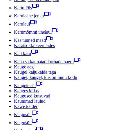
Kartuliõis
Karulaane jenka
Karulaul
Karumõmmi unelaul
Kas tunned maad
Kasatšokki keerutades
Kati karu
Kaua sa kannatad kurbade naeru
Kauge aeg
Kaugel kaljukalda taga
Kaugel, kaugel, kus on minu kodu
Kaugele siit
Kauges külas
Kaugused kutsuvad
Kaunimad laulud
Kawe kelder
Kelgusõit
Kelgusõit