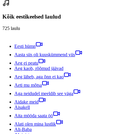
Kõik eestikeelsed laulud
725
laulu
Eesti hümn
Aasta siis oli kuuskümmend viis
Aeg ei peatu
Aeg kaob, rõõmud jäävad
Aeg läheb, aga õnn ei kao
Aeti mu mõtsa
Aga neidudel meeldib see väga
Aidake meid
Aisakell
Aita mööda saata öö
Alati olen mina lustlik
Ali-Baba