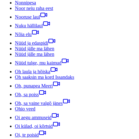
Nonnipesa
Noor neiu raha eest
Nooruse laul
Nuku hällilaul
Nõia elu
Nüüd ja edaspidi
Nüüd jälle ma lähen
Nüüd jälle ma lähen
Nüüd tulge, mu kaimud
Oh laula ja hõiska
Oh saaksin ma kord Issandaks
Oh, punapea Meeri
Oh, sa poiss
Oh, sa vaine valgõ jänes
Ohio veed
Oi aegu ammuseid
Oi külad, oi kõrtsid
Oi, te poisid