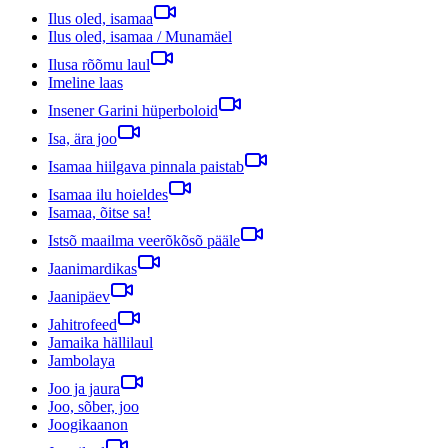
Ilus oled, isamaa
Ilus oled, isamaa / Munamäel
Ilusa rõõmu laul
Imeline laas
Insener Garini hüperboloid
Isa, ära joo
Isamaa hiilgava pinnala paistab
Isamaa ilu hoieldes
Isamaa, õitse sa!
Istsõ maailma veerõkõsõ pääle
Jaanimardikas
Jaanipäev
Jahitrofeed
Jamaika hällilaul
Jambolaya
Joo ja jaura
Joo, sõber, joo
Joogikaanon