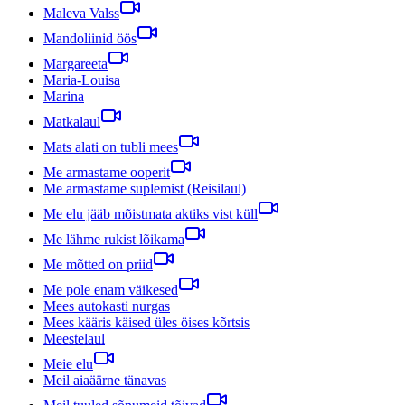
Maleva Valss
Mandoliinid öös
Margareeta
Maria-Louisa
Marina
Matkalaul
Mats alati on tubli mees
Me armastame ooperit
Me armastame suplemist (Reisilaul)
Me elu jääb mõistmata aktiks vist küll
Me lähme rukist lõikama
Me mõtted on priid
Me pole enam väikesed
Mees autokasti nurgas
Mees kääris käised üles öises kõrtsis
Meestelaul
Meie elu
Meil aiaäärne tänavas