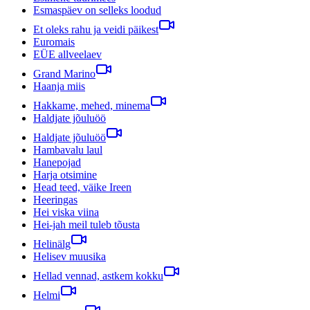
Esmaspäev on selleks loodud
Et oleks rahu ja veidi päikest
Euromais
EÜE allveelaev
Grand Marino
Haanja miis
Hakkame, mehed, minema
Haldjate jõuluöö
Haldjate jõuluöö
Hambavalu laul
Hanepojad
Harja otsimine
Head teed, väike Ireen
Heeringas
Hei viska viina
Hei-jah meil tuleb tõusta
Helinälg
Helisev muusika
Hellad vennad, astkem kokku
Helmi