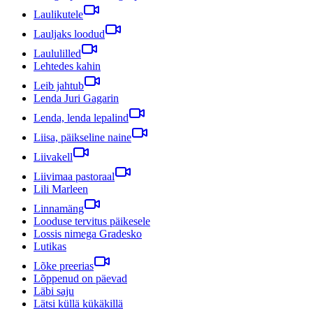
Laulikutele
Lauljaks loodud
Laululilled
Lehtedes kahin
Leib jahtub
Lenda Juri Gagarin
Lenda, lenda lepalind
Liisa, päikseline naine
Liivakell
Liivimaa pastoraal
Lili Marleen
Linnamäng
Looduse tervitus päikesele
Lossis nimega Gradesko
Lutikas
Lõke preerias
Lõppenud on päevad
Läbi saju
Lätsi küllä kükäkillä