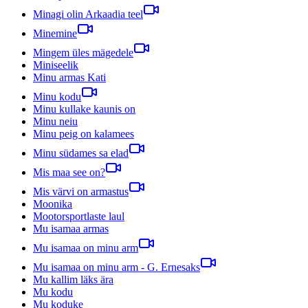
Minagi olin Arkaadia teel
Minemine
Mingem üles mägedele
Miniseelik
Minu armas Kati
Minu kodu
Minu kullake kaunis on
Minu neiu
Minu peig on kalamees
Minu südames sa elad
Mis maa see on?
Mis värvi on armastus
Moonika
Mootorsportlaste laul
Mu isamaa armas
Mu isamaa on minu arm
Mu isamaa on minu arm - G. Ernesaks
Mu kallim läks ära
Mu kodu
Mu koduke