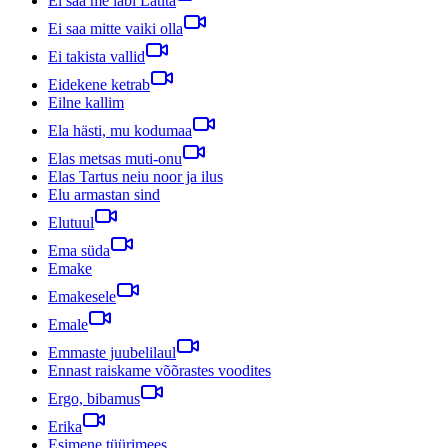
Ei saa me läbi Lätita
Ei saa mitte vaiki olla
Ei takista vallid
Eidekene ketrab
Eilne kallim
Ela hästi, mu kodumaa
Elas metsas muti-onu
Elas Tartus neiu noor ja ilus
Elu armastan sind
Elutuul
Ema süda
Emake
Emakesele
Emale
Emmaste juubelilaul
Ennast raiskame võõrastes voodites
Ergo, bibamus
Erika
Esimene tüürimees