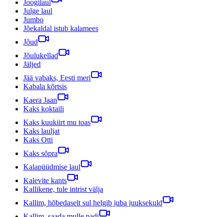
Joogilaul
Julge laul
Jumbo
Jõekaldal istub kalamees
Jõud
Jõulukellad
Jäljed
Jää vabaks, Eesti meri
Kabala kõrtsis
Kaera Jaan
Kaks koktaili
Kaks kuukiirt mu toas
Kaks lauljat
Kaks Otti
Kaks sõpra
Kalapüüdmise laul
Kalevite kants
Kallikene, tule intrist välja
Kallim, hõbedaselt sul helgib juba juuksekuld
Kallim, saada mulle padi