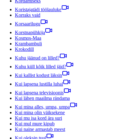
Kordamiseks
Koristajatädi töölauluke
Korraks vaid
Korsaarilugu
Korstnapühkija
Kosmos-Maa
Krambambuli
Krokodill
Kuhu jäänud on lilled?
Kuhu küll kõik lilled jäid?
Kui kallist kodust läksin
Kui lapsena lustilla luhal
Kui lapsena televisioonis
Kui lähen maailma rändama
Kui mina alles, umpa, umpa
Kui mina olin väiksekene
Kui mu isa kord ära suri
Kui mul mure kipub
Kui naine armastab meest
Kui oleksin tuul