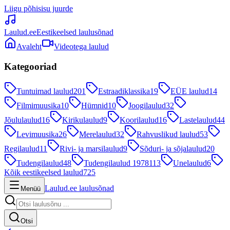
Liigu põhisisu juurde
Laulud.ee
Eestikeelsed laulusõnad
Avaleht
Videotega laulud
Kategooriad
Tuntuimad laulud
201
Estraadiklassika
19
EÜE laulud
14
Filmimuusika
10
Hümnid
10
Joogilaulud
32
Jõululaulud
16
Kirikulaulud
9
Koorilaulud
16
Lastelaulud
44
Levimuusika
26
Merelaulud
32
Rahvuslikud laulud
53
Regilaulud
11
Rivi- ja marsilaulud
9
Sõduri- ja sõjalaulud
20
Tudengilaulud
48
Tudengilaulud 1978
113
Unelaulud
6
Kõik eestikeelsed laulud
725
Laulud.ee laulusõnad
Menüü
Otsi