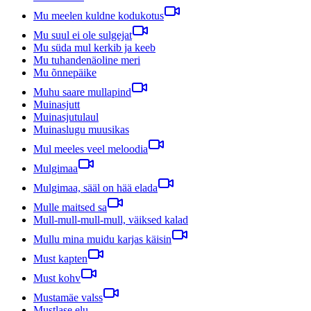
Mu meelen kuldne kodukotus
Mu suul ei ole sulgejat
Mu süda mul kerkib ja keeb
Mu tuhandenäoline meri
Mu õnnepäike
Muhu saare mullapind
Muinasjutt
Muinasjutulaul
Muinaslugu muusikas
Mul meeles veel meloodia
Mulgimaa
Mulgimaa, sääl on hää elada
Mulle maitsed sa
Mull-mull-mull-mull, väiksed kalad
Mullu mina muidu karjas käisin
Must kapten
Must kohv
Mustamäe valss
Mustlase elu