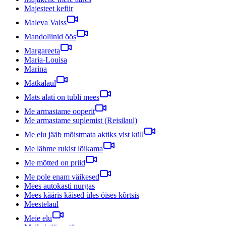
Majesteet kefiir
Maleva Valss
Mandoliinid öös
Margareeta
Maria-Louisa
Marina
Matkalaul
Mats alati on tubli mees
Me armastame ooperit
Me armastame suplemist (Reisilaul)
Me elu jääb mõistmata aktiks vist küll
Me lähme rukist lõikama
Me mõtted on priid
Me pole enam väikesed
Mees autokasti nurgas
Mees kääris käised üles öises kõrtsis
Meestelaul
Meie elu