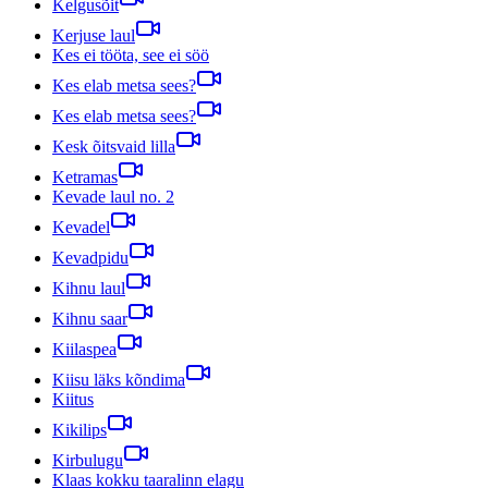
Kelgusõit
Kerjuse laul
Kes ei tööta, see ei söö
Kes elab metsa sees?
Kes elab metsa sees?
Kesk õitsvaid lilla
Ketramas
Kevade laul no. 2
Kevadel
Kevadpidu
Kihnu laul
Kihnu saar
Kiilaspea
Kiisu läks kõndima
Kiitus
Kikilips
Kirbulugu
Klaas kokku taaralinn elagu