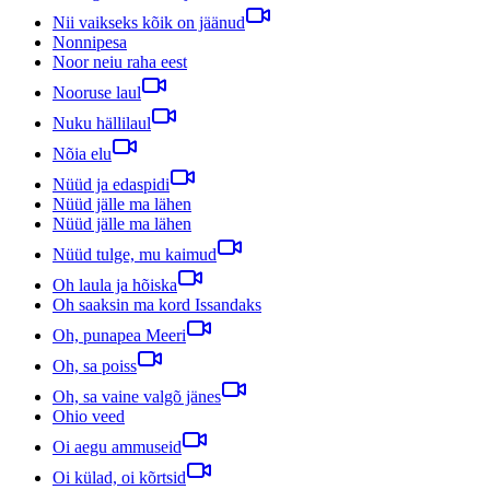
Nii vaikseks kõik on jäänud
Nonnipesa
Noor neiu raha eest
Nooruse laul
Nuku hällilaul
Nõia elu
Nüüd ja edaspidi
Nüüd jälle ma lähen
Nüüd jälle ma lähen
Nüüd tulge, mu kaimud
Oh laula ja hõiska
Oh saaksin ma kord Issandaks
Oh, punapea Meeri
Oh, sa poiss
Oh, sa vaine valgõ jänes
Ohio veed
Oi aegu ammuseid
Oi külad, oi kõrtsid