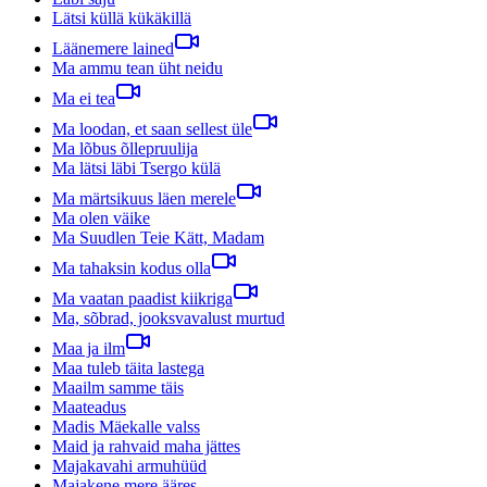
Lätsi küllä kükäkillä
Läänemere lained
Ma ammu tean üht neidu
Ma ei tea
Ma loodan, et saan sellest üle
Ma lõbus õllepruulija
Ma lätsi läbi Tsergo külä
Ma märtsikuus läen merele
Ma olen väike
Ma Suudlen Teie Kätt, Madam
Ma tahaksin kodus olla
Ma vaatan paadist kiikriga
Ma, sõbrad, jooksvavalust murtud
Maa ja ilm
Maa tuleb täita lastega
Maailm samme täis
Maateadus
Madis Mäekalle valss
Maid ja rahvaid maha jättes
Majakavahi armuhüüd
Majakene mere ääres