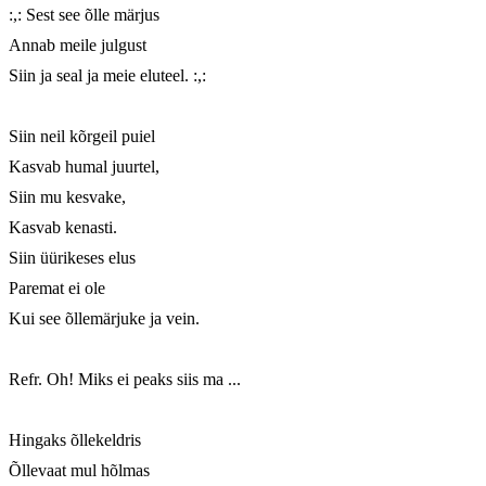
:,: Sest see õlle märjus

Annab meile julgust

Siin ja seal ja meie eluteel. :,:

Siin neil kõrgeil puiel

Kasvab humal juurtel,

Siin mu kesvake,

Kasvab kenasti.

Siin üürikeses elus

Paremat ei ole

Kui see õllemärjuke ja vein.

Refr. Oh! Miks ei peaks siis ma ...

Hingaks õllekeldris

Õllevaat mul hõlmas
