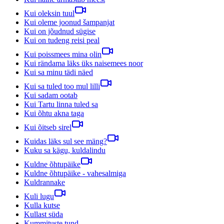
Kui oleksin tuul
Kui oleme joonud šampanjat
Kui on jõudnud sügise
Kui on tudeng reisi peal
Kui poissmees mina olin
Kui rändama läks üks naisemees noor
Kui sa minu tädi näed
Kui sa tuled too mul lilli
Kui sadam ootab
Kui Tartu linna tuled sa
Kui õhtu akna taga
Kui õitseb sirel
Kuidas läks sul see mäng?
Kuku sa kägu, kuldalindu
Kuldne õhtupäike
Kuldne õhtupäike - vahesalmiga
Kuldrannake
Kuli lugu
Kulla kutse
Kullast süda
Kummituste tund