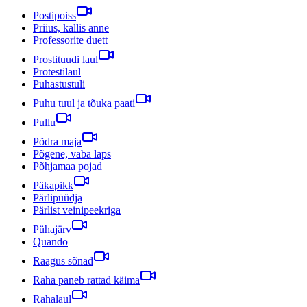
Postipoiss
Priius, kallis anne
Professorite duett
Prostituudi laul
Protestilaul
Puhastustuli
Puhu tuul ja tõuka paati
Pullu
Põdra maja
Põgene, vaba laps
Põhjamaa pojad
Päkapikk
Pärlipüüdja
Pärlist veinipeekriga
Pühajärv
Quando
Raagus sõnad
Raha paneb rattad käima
Rahalaul