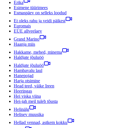
Erika
Esimene tüürimees
Esmaspäev on selleks loodud
Et oleks rahu ja veidi päikest
Euromais
EÜE allveelaev
Grand Marino
Haanja miis
Hakkame, mehed, minema
Haldjate jõuluöö
Haldjate jõuluöö
Hambavalu laul
Hanepojad
Harja otsimine
Head teed, väike Ireen
Heeringas
Hei viska viina
Hei-jah meil tuleb tõusta
Helinälg
Helisev muusika
Hellad vennad, astkem kokku