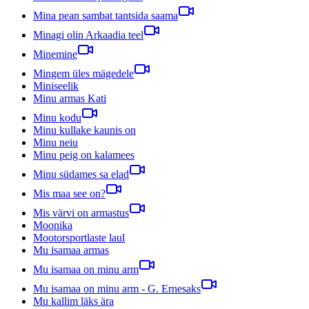
Mina pean sambat tantsida saama
Minagi olin Arkaadia teel
Minemine
Mingem üles mägedele
Miniseelik
Minu armas Kati
Minu kodu
Minu kullake kaunis on
Minu neiu
Minu peig on kalamees
Minu südames sa elad
Mis maa see on?
Mis värvi on armastus
Moonika
Mootorsportlaste laul
Mu isamaa armas
Mu isamaa on minu arm
Mu isamaa on minu arm - G. Ernesaks
Mu kallim läks ära