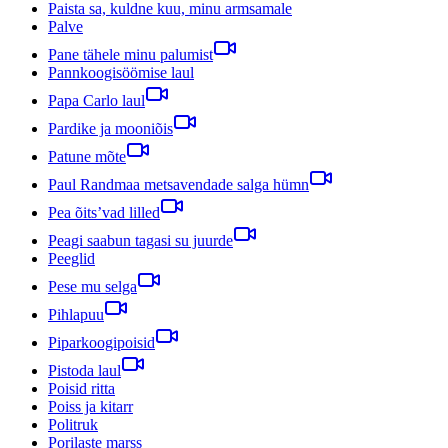
Paista sa, kuldne kuu, minu armsamale
Palve
Pane tähele minu palumist
Pannkoogisöömise laul
Papa Carlo laul
Pardike ja mooniõis
Patune mõte
Paul Randmaa metsavendade salga hümn
Pea õits’vad lilled
Peagi saabun tagasi su juurde
Peeglid
Pese mu selga
Pihlapuu
Piparkoogipoisid
Pistoda laul
Poisid ritta
Poiss ja kitarr
Politruk
Porilaste marss