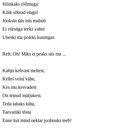
Hõiskaks rõõmuga:

Kõik sõbrad elagu!

Jooksin täis mis mahub

Ei vürstiga teeks vahet

Uneski ma poleks kuningas.

Refr. Oh! Miks ei peaks siis ma ...

Kahju kehvast mehest,

Kellel veini vähe,

Kes mu kesvadest

On teinud märjukest.

Teda tahaks kiita,

Taevariiki tõsta

Enne kui mind nektar joobnuks teeb!
