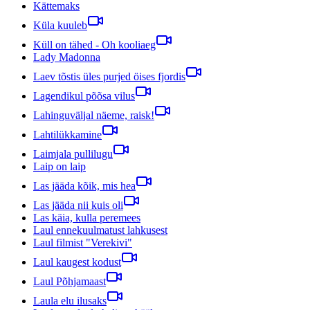
Kättemaks
Küla kuuleb
Küll on tähed - Oh kooliaeg
Lady Madonna
Laev tõstis üles purjed öises fjordis
Lagendikul põõsa vilus
Lahinguväljal näeme, raisk!
Lahtilükkamine
Laimjala pullilugu
Laip on laip
Las jääda kõik, mis hea
Las jääda nii kuis oli
Las käia, kulla peremees
Laul ennekuulmatust lahkusest
Laul filmist "Verekivi"
Laul kaugest kodust
Laul Põhjamaast
Laula elu ilusaks