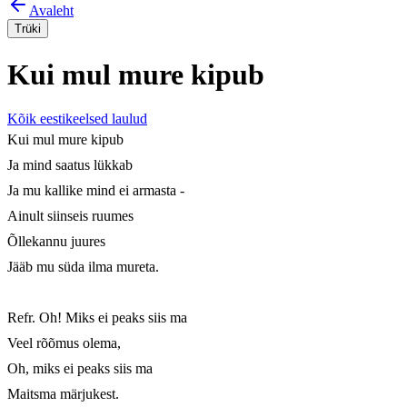
Avaleht
Trüki
Kui mul mure kipub
Kõik eestikeelsed laulud
Kui mul mure kipub

Ja mind saatus lükkab

Ja mu kallike mind ei armasta -

Ainult siinseis ruumes

Õllekannu juures

Jääb mu süda ilma mureta.

Refr. Oh! Miks ei peaks siis ma

Veel rõõmus olema,

Oh, miks ei peaks siis ma

Maitsma märjukest.
