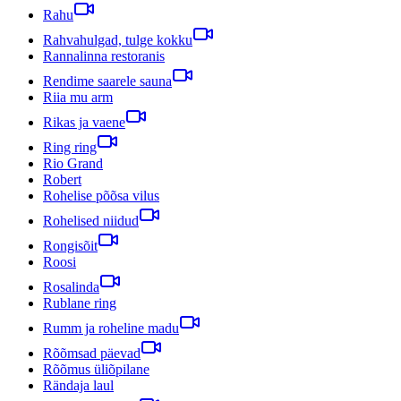
Rahu
Rahvahulgad, tulge kokku
Rannalinna restoranis
Rendime saarele sauna
Riia mu arm
Rikas ja vaene
Ring ring
Rio Grand
Robert
Rohelise põõsa vilus
Rohelised niidud
Rongisõit
Roosi
Rosalinda
Rublane ring
Rumm ja roheline madu
Rõõmsad päevad
Rõõmus üliõpilane
Rändaja laul