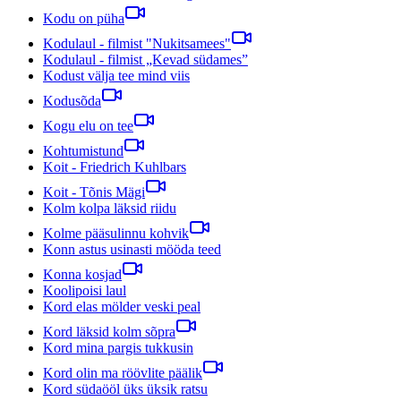
Kodu on püha
Kodulaul - filmist "Nukitsamees"
Kodulaul - filmist „Kevad südames”
Kodust välja tee mind viis
Kodusõda
Kogu elu on tee
Kohtumistund
Koit - Friedrich Kuhlbars
Koit - Tõnis Mägi
Kolm kolpa läksid riidu
Kolme pääsulinnu kohvik
Konn astus usinasti mööda teed
Konna kosjad
Koolipoisi laul
Kord elas mölder veski peal
Kord läksid kolm sõpra
Kord mina pargis tukkusin
Kord olin ma röövlite päälik
Kord südaööl üks üksik ratsu