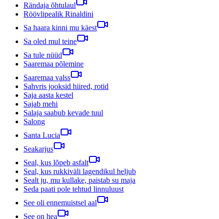
Rändaja õhtulaul
Röövlipealik Rinaldini
Sa haara kinni mu käest
Sa oled mul teine
Sa tule nüüd
Saaremaa põlemine
Saaremaa valss
Sahvris jooksid hiired, rotid
Saja aasta kestel
Sajab mehi
Salaja saabub kevade tuul
Salong
Santa Lucia
Seakarjus
Seal, kus lõpeb asfalt
Seal, kus rukkiväli lagendikul heljub
Sealt ju, mu kullake, paistab su maja
Seda paati pole tehtud linnuluust
See oli ennemuistsel aal
See on hea