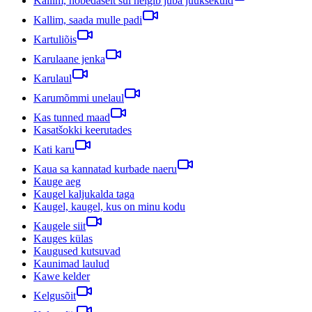
Kallim, hõbedaselt sul helgib juba juuksekuld
Kallim, saada mulle padi
Kartuliõis
Karulaane jenka
Karulaul
Karumõmmi unelaul
Kas tunned maad
Kasatšokki keerutades
Kati karu
Kaua sa kannatad kurbade naeru
Kauge aeg
Kaugel kaljukalda taga
Kaugel, kaugel, kus on minu kodu
Kaugele siit
Kauges külas
Kaugused kutsuvad
Kaunimad laulud
Kawe kelder
Kelgusõit