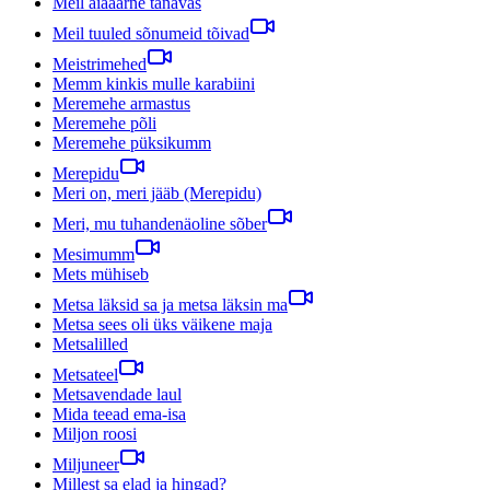
Meil aiaäärne tänavas
Meil tuuled sõnumeid tõivad
Meistrimehed
Memm kinkis mulle karabiini
Meremehe armastus
Meremehe põli
Meremehe püksikumm
Merepidu
Meri on, meri jääb (Merepidu)
Meri, mu tuhandenäoline sõber
Mesimumm
Mets mühiseb
Metsa läksid sa ja metsa läksin ma
Metsa sees oli üks väikene maja
Metsalilled
Metsateel
Metsavendade laul
Mida teead ema-isa
Miljon roosi
Miljuneer
Millest sa elad ja hingad?