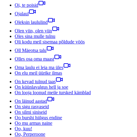
Oi, te poisid
Ojalaul
Oleksin laululind
Olen viin, olen viin
Oles sina mulle tulnu
Oli kodu meil sisemaa põldude vöös
Oll Mäeotsa talu
Olles osa oma maast
Oma laulu ei leia ma üles
On elu meil üürike ilmas
On kevad tulnud taas
On küünlavalgus hell ja soe
On looja loonud meile tursked kämblad
On läinud aastad
On sigu rasvaseid
On silmi siniseid
Oo burshi hiilgus endine
Oo mu armas naine
Oo, kuu!
Oo, Perperoone