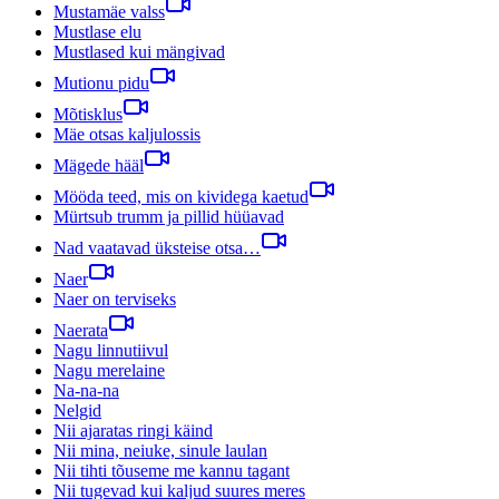
Mustamäe valss
Mustlase elu
Mustlased kui mängivad
Mutionu pidu
Mõtisklus
Mäe otsas kaljulossis
Mägede hääl
Mööda teed, mis on kividega kaetud
Mürtsub trumm ja pillid hüüavad
Nad vaatavad üksteise otsa…
Naer
Naer on terviseks
Naerata
Nagu linnutiivul
Nagu merelaine
Na-na-na
Nelgid
Nii ajaratas ringi käind
Nii mina, neiuke, sinule laulan
Nii tihti tõuseme me kannu tagant
Nii tugevad kui kaljud suures meres