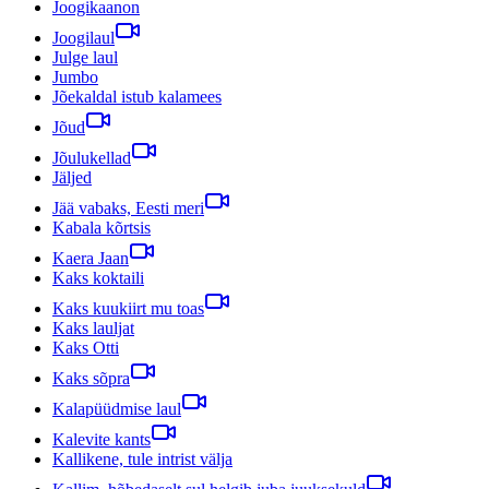
Joogikaanon
Joogilaul
Julge laul
Jumbo
Jõekaldal istub kalamees
Jõud
Jõulukellad
Jäljed
Jää vabaks, Eesti meri
Kabala kõrtsis
Kaera Jaan
Kaks koktaili
Kaks kuukiirt mu toas
Kaks lauljat
Kaks Otti
Kaks sõpra
Kalapüüdmise laul
Kalevite kants
Kallikene, tule intrist välja