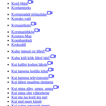
Kord õhtul
Kordamiseks
Koristajatädi töölauluke
Korraks vaid
Korsaarilugu
Korstnapühkija
Kosmos-Maa
Krambambuli
Krokodill
Kuhu jäänud on lilled?
Kuhu küll kõik lilled jäid?
Kui kallist kodust läksin
Kui lapsena lustilla luhal
Kui lapsena televisioonis
Kui lähen maailma rändama
Kui mina alles, umpa, umpa
Kui mina olin väiksekene
Kui mu isa kord ära suri
Kui mul mure kipub
Kui naine armastab meest