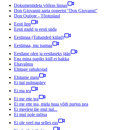
Dokumentideta võõras linnas
Don Giovanni aaria ooperist "Don Giovanni"
Don Quijote - Tõotuslaul
Eesti lipp
Eesti muld ja eesti süda
Eestimaa (Tuhanded külad)
Eestimaa, mu isamaa
Eestlane olen ja eestlaseks jään
Ega mina papiks küll ei hakka
Ehavalgus
Ehitage rahukojad
Ehitame maja
Ei iial pulmapäev
Ei ma tea
Ei me ette tea
Ei me ette tea, mida tuua võib purjus pea
Ei meelest läe mul iial...
Ei mul pole mõisa
Ei ole veel ma selles eas