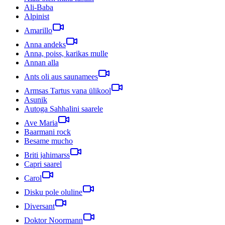
Ali-Baba
Alpinist
Amarillo
Anna andeks
Anna, poiss, karikas mulle
Annan alla
Ants oli aus saunamees
Armsas Tartus vana ülikool
Asunik
Autoga Sahhalini saarele
Ave Maria
Baarmani rock
Besame mucho
Briti jahimarss
Capri saarel
Carol
Disku pole oluline
Diversant
Doktor Noormann