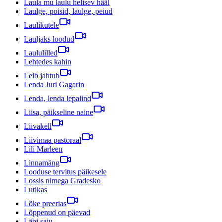
Laula mu laulu helisev hääl
Laulge, poisid, laulge, peiud
Laulikutele
Lauljaks loodud
Laululilled
Lehtedes kahin
Leib jahtub
Lenda Juri Gagarin
Lenda, lenda lepalind
Liisa, päikseline naine
Liivakell
Liivimaa pastoraal
Lili Marleen
Linnamäng
Looduse tervitus päikesele
Lossis nimega Gradesko
Lutikas
Lõke preerias
Lõppenud on päevad
Läbi saju