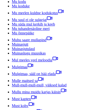
Mu kodu
Mu koduke
Mu meelen kuldne kodukotus
Mu suul ei ole sulgejat
Mu süda mul kerkib ja keeb
Mu tuhandenäoline meri
Mu õnnepäike
Muhu saare mullapind
Muinasjutt
Muinasjutulaul
Muinaslugu muusikas
Mul meeles veel meloodia
Mulgimaa
Mulgimaa, sääl on hää elada
Mulle maitsed sa
Mull-mull-mull-mull, väiksed kalad
Mullu mina muidu karjas käisin
Must kapten
Must kohv