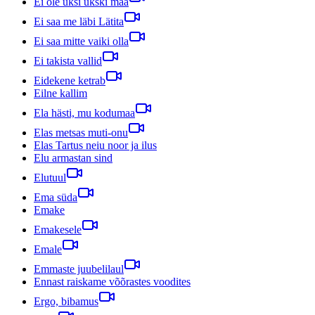
Ei ole üksi ükski maa
Ei saa me läbi Lätita
Ei saa mitte vaiki olla
Ei takista vallid
Eidekene ketrab
Eilne kallim
Ela hästi, mu kodumaa
Elas metsas muti-onu
Elas Tartus neiu noor ja ilus
Elu armastan sind
Elutuul
Ema süda
Emake
Emakesele
Emale
Emmaste juubelilaul
Ennast raiskame võõrastes voodites
Ergo, bibamus