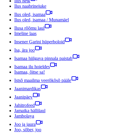
Ilus hetk
Ilus naabrineiuke
Ilus oled, isamaa
Ilus oled, isamaa / Munamäel
Ilusa rõõmu laul
Imeline laas
Insener Garini hüperboloid
Isa, ära joo
Isamaa hiilgava pinnala paistab
Isamaa ilu hoieldes
Isamaa, õitse sa!
Istsõ maailma veerõkõsõ pääle
Jaanimardikas
Jaanipäev
Jahitrofeed
Jamaika hällilaul
Jambolaya
Joo ja jaura
Joo, sõber, joo