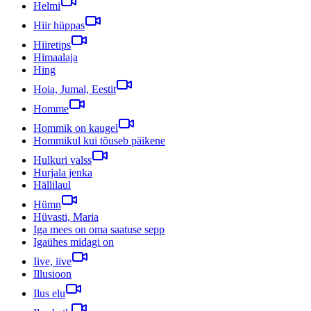
Helmi
Hiir hüppas
Hiiretips
Himaalaja
Hing
Hoia, Jumal, Eestit
Homme
Hommik on kaugel
Hommikul kui tõuseb päikene
Hulkuri valss
Hurjala jenka
Hällilaul
Hümn
Hüvasti, Maria
Iga mees on oma saatuse sepp
Igaühes midagi on
Iive, iive
Illusioon
Ilus elu