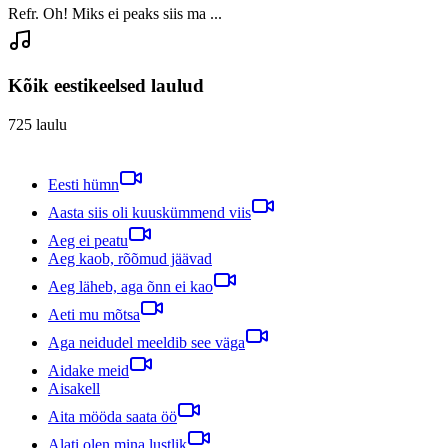
Refr. Oh! Miks ei peaks siis ma ...
Kõik eestikeelsed laulud
725
laulu
Eesti hümn
Aasta siis oli kuuskümmend viis
Aeg ei peatu
Aeg kaob, rõõmud jäävad
Aeg läheb, aga õnn ei kao
Aeti mu mõtsa
Aga neidudel meeldib see väga
Aidake meid
Aisakell
Aita mööda saata öö
Alati olen mina lustlik