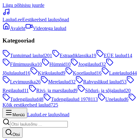
Liigu põhisisu juurde
Laulud.ee
Eestikeelsed laulusõnad
Avaleht
Videotega laulud
Kategooriad
Tuntuimad laulud
201
Estraadiklassika
19
EÜE laulud
14
Filmimuusika
10
Hümnid
10
Joogilaulud
32
Jõululaulud
16
Kirikulaulud
9
Koorilaulud
16
Lastelaulud
44
Levimuusika
26
Merelaulud
32
Rahvuslikud laulud
53
Regilaulud
11
Rivi- ja marsilaulud
9
Sõduri- ja sõjalaulud
20
Tudengilaulud
48
Tudengilaulud 1978
113
Unelaulud
6
Kõik eestikeelsed laulud
725
Laulud.ee laulusõnad
Menüü
Otsi