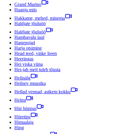
Grand Marino
Haanja miis
Hakkame, mehed, minema
Haldjate jõuluöö
Haldjate jõuluöö
Hambavalu laul
Hanepojad
Harja otsimine
Head teed, väike Ireen
Heeringas
Hei viska viina
Hei-jah meil tuleb tõusta
Helinälg
Helisev muusika
Hellad vennad, astkem kokku
Helmi
Hiir hüppas
Hiiretips
Himaalaja
Hing