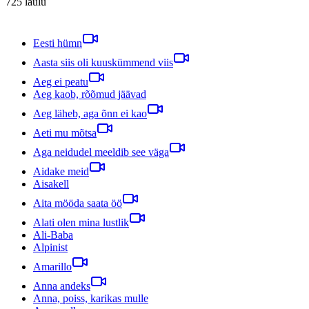
725
laulu
Eesti hümn
Aasta siis oli kuuskümmend viis
Aeg ei peatu
Aeg kaob, rõõmud jäävad
Aeg läheb, aga õnn ei kao
Aeti mu mõtsa
Aga neidudel meeldib see väga
Aidake meid
Aisakell
Aita mööda saata öö
Alati olen mina lustlik
Ali-Baba
Alpinist
Amarillo
Anna andeks
Anna, poiss, karikas mulle