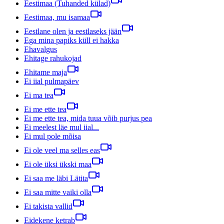
Eestimaa (Tuhanded külad)
Eestimaa, mu isamaa
Eestlane olen ja eestlaseks jään
Ega mina papiks küll ei hakka
Ehavalgus
Ehitage rahukojad
Ehitame maja
Ei iial pulmapäev
Ei ma tea
Ei me ette tea
Ei me ette tea, mida tuua võib purjus pea
Ei meelest läe mul iial...
Ei mul pole mõisa
Ei ole veel ma selles eas
Ei ole üksi ükski maa
Ei saa me läbi Lätita
Ei saa mitte vaiki olla
Ei takista vallid
Eidekene ketrab