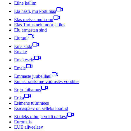
Eilne kallim
Ela hästi, mu kodumaa
Elas metsas muti-onu
Elas Tartus neiu noor ja ilus
Elu armastan sind
Elutuul
Ema süda
Emake
Emakesele
Emale
Emmaste juubelilaul
Ennast raiskame võõrastes voodites
Ergo, bibamus
Erika
Esimene tüürimees
Esmaspäev on selleks loodud
Et oleks rahu ja veidi päikest
Euromais
EÜE allveelaev