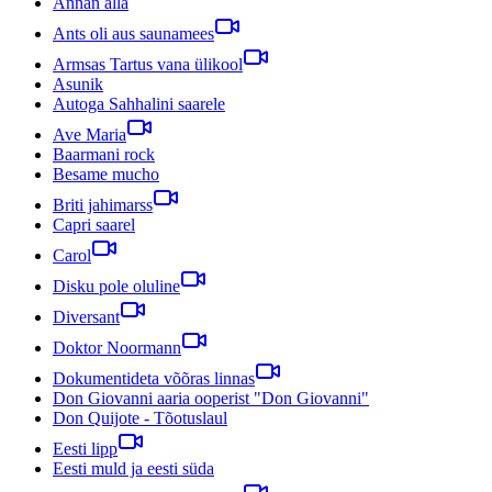
Annan alla
Ants oli aus saunamees
Armsas Tartus vana ülikool
Asunik
Autoga Sahhalini saarele
Ave Maria
Baarmani rock
Besame mucho
Briti jahimarss
Capri saarel
Carol
Disku pole oluline
Diversant
Doktor Noormann
Dokumentideta võõras linnas
Don Giovanni aaria ooperist "Don Giovanni"
Don Quijote - Tõotuslaul
Eesti lipp
Eesti muld ja eesti süda