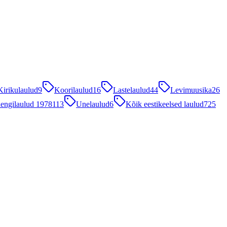
Kirikulaulud
9
Koorilaulud
16
Lastelaulud
44
Levimuusika
26
engilaulud 1978
113
Unelaulud
6
Kõik eestikeelsed laulud
725