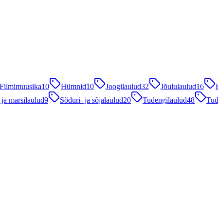
Filmimuusika
10
Hümnid
10
Joogilaulud
32
Jõululaulud
16
 ja marsilaulud
9
Sõduri- ja sõjalaulud
20
Tudengilaulud
48
Tud