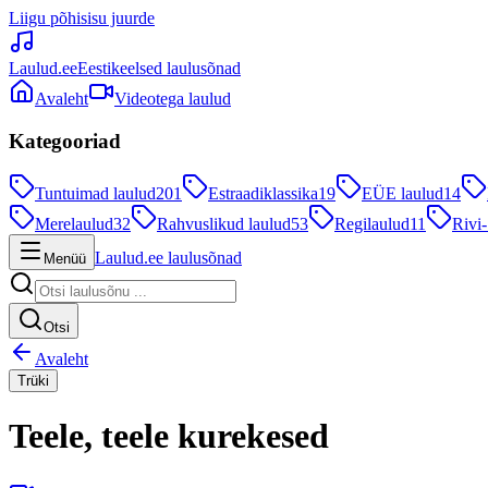
Liigu põhisisu juurde
Laulud.ee
Eestikeelsed laulusõnad
Avaleht
Videotega laulud
Kategooriad
Tuntuimad laulud
201
Estraadiklassika
19
EÜE laulud
14
Merelaulud
32
Rahvuslikud laulud
53
Regilaulud
11
Rivi-
Laulud.ee laulusõnad
Menüü
Otsi
Avaleht
Trüki
Teele, teele kurekesed