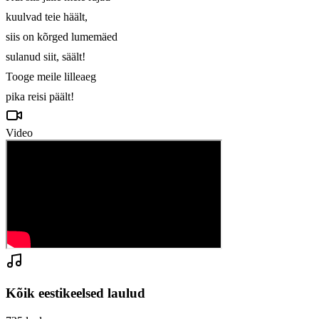
kuulvad teie häält,

siis on kõrged lumemäed

sulanud siit, säält!

Tooge meile lilleaeg

pika reisi päält!
Video
Kõik eestikeelsed laulud