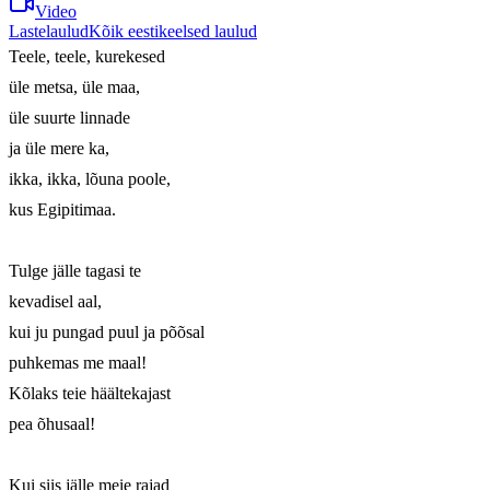
Video
Lastelaulud
Kõik eestikeelsed laulud
Teele, teele, kurekesed

üle metsa, üle maa,

üle suurte linnade

ja üle mere ka,

ikka, ikka, lõuna poole,

kus Egipitimaa.

Tulge jälle tagasi te

kevadisel aal,

kui ju pungad puul ja põõsal

puhkemas me maal!

Kõlaks teie häältekajast

pea õhusaal!

Kui siis jälle meie rajad
