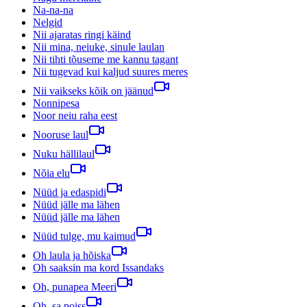
Na-na-na
Nelgid
Nii ajaratas ringi käind
Nii mina, neiuke, sinule laulan
Nii tihti tõuseme me kannu tagant
Nii tugevad kui kaljud suures meres
Nii vaikseks kõik on jäänud
Nonnipesa
Noor neiu raha eest
Nooruse laul
Nuku hällilaul
Nõia elu
Nüüd ja edaspidi
Nüüd jälle ma lähen
Nüüd jälle ma lähen
Nüüd tulge, mu kaimud
Oh laula ja hõiska
Oh saaksin ma kord Issandaks
Oh, punapea Meeri
Oh, sa poiss