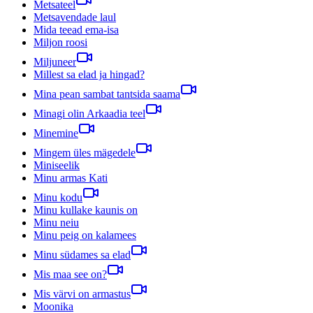
Metsateel
Metsavendade laul
Mida teead ema-isa
Miljon roosi
Miljuneer
Millest sa elad ja hingad?
Mina pean sambat tantsida saama
Minagi olin Arkaadia teel
Minemine
Mingem üles mägedele
Miniseelik
Minu armas Kati
Minu kodu
Minu kullake kaunis on
Minu neiu
Minu peig on kalamees
Minu südames sa elad
Mis maa see on?
Mis värvi on armastus
Moonika