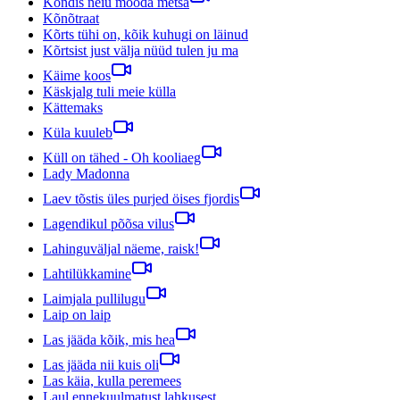
Kõndis neiu mööda metsa
Kõnõtraat
Kõrts tühi on, kõik kuhugi on läinud
Kõrtsist just välja nüüd tulen ju ma
Käime koos
Käskjalg tuli meie külla
Kättemaks
Küla kuuleb
Küll on tähed - Oh kooliaeg
Lady Madonna
Laev tõstis üles purjed öises fjordis
Lagendikul põõsa vilus
Lahinguväljal näeme, raisk!
Lahtilükkamine
Laimjala pullilugu
Laip on laip
Las jääda kõik, mis hea
Las jääda nii kuis oli
Las käia, kulla peremees
Laul ennekuulmatust lahkusest