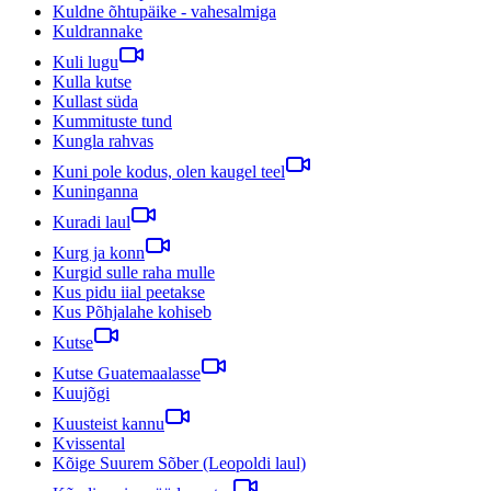
Kuldne õhtupäike - vahesalmiga
Kuldrannake
Kuli lugu
Kulla kutse
Kullast süda
Kummituste tund
Kungla rahvas
Kuni pole kodus, olen kaugel teel
Kuninganna
Kuradi laul
Kurg ja konn
Kurgid sulle raha mulle
Kus pidu iial peetakse
Kus Põhjalahe kohiseb
Kutse
Kutse Guatemaalasse
Kuujõgi
Kuusteist kannu
Kvissental
Kõige Suurem Sõber (Leopoldi laul)