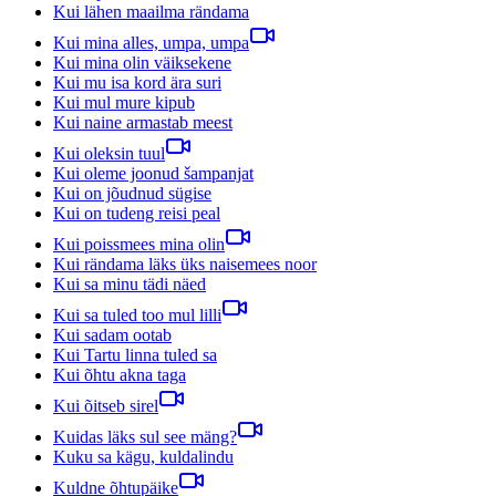
Kui lähen maailma rändama
Kui mina alles, umpa, umpa
Kui mina olin väiksekene
Kui mu isa kord ära suri
Kui mul mure kipub
Kui naine armastab meest
Kui oleksin tuul
Kui oleme joonud šampanjat
Kui on jõudnud sügise
Kui on tudeng reisi peal
Kui poissmees mina olin
Kui rändama läks üks naisemees noor
Kui sa minu tädi näed
Kui sa tuled too mul lilli
Kui sadam ootab
Kui Tartu linna tuled sa
Kui õhtu akna taga
Kui õitseb sirel
Kuidas läks sul see mäng?
Kuku sa kägu, kuldalindu
Kuldne õhtupäike