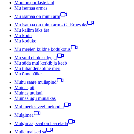
Mootorsportlaste laul
Mu isamaa armas
Mu isamaa on minu arm
Mu isamaa on minu arm - G. Ernesaks
Mu kallim läks ära
Mu kodu
Mu koduke
Mu meelen kuldne kodukotus
Mu suul ei ole sulgejat
Mu süda mul kerkib ja keeb
Mu tuhandenäoline meri
Mu õnnepäike
Muhu saare mullapind
Muinasjutt
Muinasjutulaul
Muinaslugu muusikas
Mul meeles veel meloodia
Mulgimaa
Mulgimaa, sääl on hää elada
Mulle maitsed sa