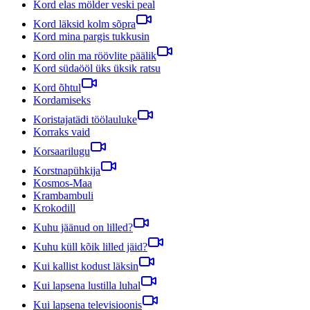
Kord elas mölder veski peal
Kord läksid kolm sõpra
Kord mina pargis tukkusin
Kord olin ma röövlite päälik
Kord südaööl üks üksik ratsu
Kord õhtul
Kordamiseks
Koristajatädi töölauluke
Korraks vaid
Korsaarilugu
Korstnapühkija
Kosmos-Maa
Krambambuli
Krokodill
Kuhu jäänud on lilled?
Kuhu küll kõik lilled jäid?
Kui kallist kodust läksin
Kui lapsena lustilla luhal
Kui lapsena televisioonis