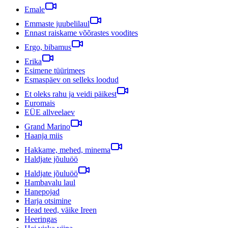
Emale
Emmaste juubelilaul
Ennast raiskame võõrastes voodites
Ergo, bibamus
Erika
Esimene tüürimees
Esmaspäev on selleks loodud
Et oleks rahu ja veidi päikest
Euromais
EÜE allveelaev
Grand Marino
Haanja miis
Hakkame, mehed, minema
Haldjate jõuluöö
Haldjate jõuluöö
Hambavalu laul
Hanepojad
Harja otsimine
Head teed, väike Ireen
Heeringas