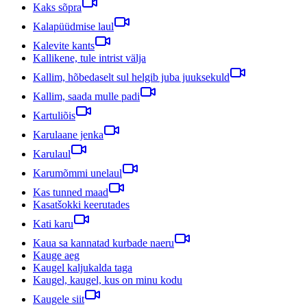
Kaks sõpra
Kalapüüdmise laul
Kalevite kants
Kallikene, tule intrist välja
Kallim, hõbedaselt sul helgib juba juuksekuld
Kallim, saada mulle padi
Kartuliõis
Karulaane jenka
Karulaul
Karumõmmi unelaul
Kas tunned maad
Kasatšokki keerutades
Kati karu
Kaua sa kannatad kurbade naeru
Kauge aeg
Kaugel kaljukalda taga
Kaugel, kaugel, kus on minu kodu
Kaugele siit