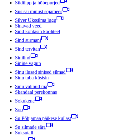
Siidilipp ja hõbepurjed
Siis sai minust sõjamees
Silver Ükssilma lugu
Sinavad veed
Sind kohtasin kooliteel
Sind surmani
Sind tervitan
Sinilind
Sinine vagun
Sinu ilusad sinised silmad
Sinu tuba küsisin
Sinu valinud ma
Skandaal perekonnas
Sokukene
Soo
Su Põhjamaa päikese kullast
Su silmade sära
Suksutall