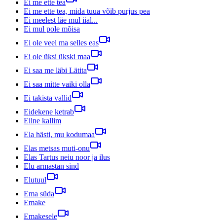
Ei me ette tea
Ei me ette tea, mida tuua võib purjus pea
Ei meelest läe mul iial...
Ei mul pole mõisa
Ei ole veel ma selles eas
Ei ole üksi ükski maa
Ei saa me läbi Lätita
Ei saa mitte vaiki olla
Ei takista vallid
Eidekene ketrab
Eilne kallim
Ela hästi, mu kodumaa
Elas metsas muti-onu
Elas Tartus neiu noor ja ilus
Elu armastan sind
Elutuul
Ema süda
Emake
Emakesele