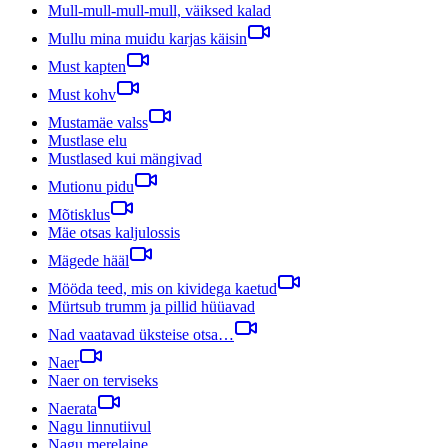
Mull-mull-mull-mull, väiksed kalad
Mullu mina muidu karjas käisin
Must kapten
Must kohv
Mustamäe valss
Mustlase elu
Mustlased kui mängivad
Mutionu pidu
Mõtisklus
Mäe otsas kaljulossis
Mägede hääl
Mööda teed, mis on kividega kaetud
Mürtsub trumm ja pillid hüüavad
Nad vaatavad üksteise otsa…
Naer
Naer on terviseks
Naerata
Nagu linnutiivul
Nagu merelaine