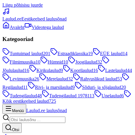
Liigu põhisisu juurde
Laulud.ee
Eestikeelsed laulusõnad
Avaleht
Videotega laulud
Kategooriad
Tuntuimad laulud
201
Estraadiklassika
19
EÜE laulud
14
Filmimuusika
10
Hümnid
10
Joogilaulud
32
Jõululaulud
16
Kirikulaulud
9
Koorilaulud
16
Lastelaulud
44
Levimuusika
26
Merelaulud
32
Rahvuslikud laulud
53
Regilaulud
11
Rivi- ja marsilaulud
9
Sõduri- ja sõjalaulud
20
Tudengilaulud
48
Tudengilaulud 1978
113
Unelaulud
6
Kõik eestikeelsed laulud
725
Laulud.ee laulusõnad
Menüü
Otsi