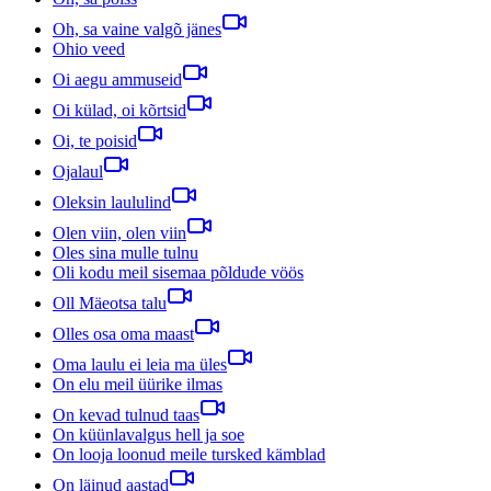
Oh, sa vaine valgõ jänes
Ohio veed
Oi aegu ammuseid
Oi külad, oi kõrtsid
Oi, te poisid
Ojalaul
Oleksin laululind
Olen viin, olen viin
Oles sina mulle tulnu
Oli kodu meil sisemaa põldude vöös
Oll Mäeotsa talu
Olles osa oma maast
Oma laulu ei leia ma üles
On elu meil üürike ilmas
On kevad tulnud taas
On küünlavalgus hell ja soe
On looja loonud meile tursked kämblad
On läinud aastad