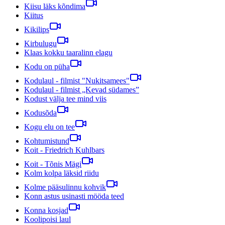
Kiisu läks kõndima
Kiitus
Kikilips
Kirbulugu
Klaas kokku taaralinn elagu
Kodu on püha
Kodulaul - filmist "Nukitsamees"
Kodulaul - filmist „Kevad südames”
Kodust välja tee mind viis
Kodusõda
Kogu elu on tee
Kohtumistund
Koit - Friedrich Kuhlbars
Koit - Tõnis Mägi
Kolm kolpa läksid riidu
Kolme pääsulinnu kohvik
Konn astus usinasti mööda teed
Konna kosjad
Koolipoisi laul