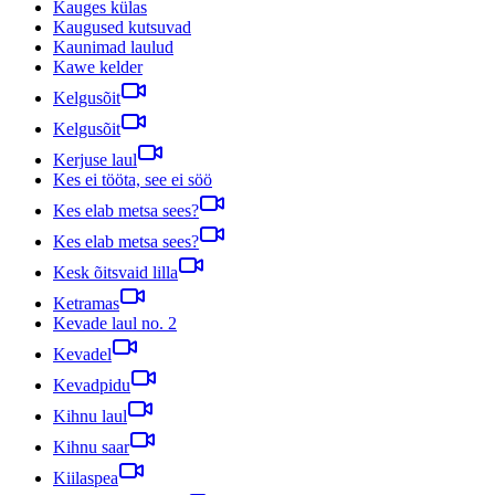
Kauges külas
Kaugused kutsuvad
Kaunimad laulud
Kawe kelder
Kelgusõit
Kelgusõit
Kerjuse laul
Kes ei tööta, see ei söö
Kes elab metsa sees?
Kes elab metsa sees?
Kesk õitsvaid lilla
Ketramas
Kevade laul no. 2
Kevadel
Kevadpidu
Kihnu laul
Kihnu saar
Kiilaspea