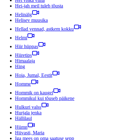
Hei viska viina
Hei-jah meil tuleb tõusta
Helinälg
Helisev muusika
Hellad vennad, astkem kokku
Helmi
Hiir hüppas
Hiiretips
Himaalaja
Hing
Hoia, Jumal, Eestit
Homme
Hommik on kaugel
Hommikul kui tõuseb päikene
Hulkuri valss
Hurjala jenka
Hällilaul
Hümn
Hüvasti, Maria
Iga mees on oma saatuse sepp