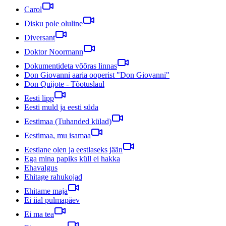
Carol
Disku pole oluline
Diversant
Doktor Noormann
Dokumentideta võõras linnas
Don Giovanni aaria ooperist "Don Giovanni"
Don Quijote - Tõotuslaul
Eesti lipp
Eesti muld ja eesti süda
Eestimaa (Tuhanded külad)
Eestimaa, mu isamaa
Eestlane olen ja eestlaseks jään
Ega mina papiks küll ei hakka
Ehavalgus
Ehitage rahukojad
Ehitame maja
Ei iial pulmapäev
Ei ma tea