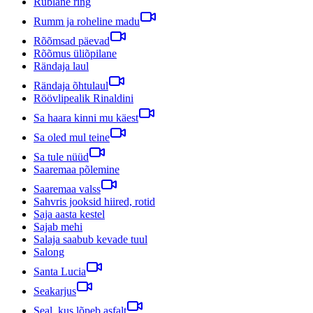
Rublane ring
Rumm ja roheline madu
Rõõmsad päevad
Rõõmus üliõpilane
Rändaja laul
Rändaja õhtulaul
Röövlipealik Rinaldini
Sa haara kinni mu käest
Sa oled mul teine
Sa tule nüüd
Saaremaa põlemine
Saaremaa valss
Sahvris jooksid hiired, rotid
Saja aasta kestel
Sajab mehi
Salaja saabub kevade tuul
Salong
Santa Lucia
Seakarjus
Seal, kus lõpeb asfalt