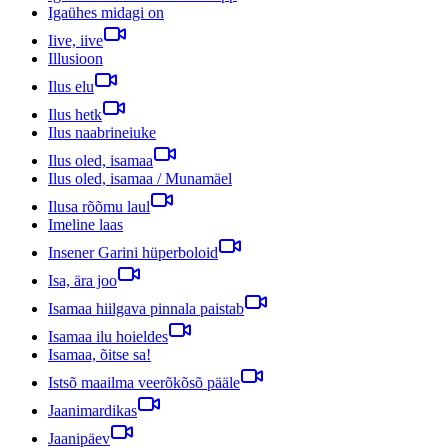
Igaühes midagi on
Iive, iive
Illusioon
Ilus elu
Ilus hetk
Ilus naabrineiuke
Ilus oled, isamaa
Ilus oled, isamaa / Munamäel
Ilusa rõõmu laul
Imeline laas
Insener Garini hüperboloid
Isa, ära joo
Isamaa hiilgava pinnala paistab
Isamaa ilu hoieldes
Isamaa, õitse sa!
Istsõ maailma veerõkõsõ pääle
Jaanimardikas
Jaanipäev