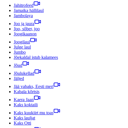
Jahitrofeed
Jamaika hällilaul
Jambolaya
Joo ja jaura
Joo, sõber, joo
Joogikaanon
Joogilaul
Julge laul
Jumbo
Jõekaldal istub kalamees
Jõud
Jõulukellad
Jäljed
Jää vabaks, Eesti meri
Kabala kõrtsis
Kaera Jaan
Kaks koktaili
Kaks kuukiirt mu toas
Kaks lauljat
Kaks Otti