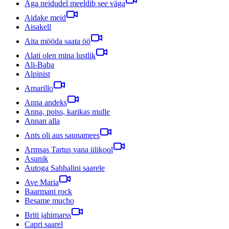
Aga neidudel meeldib see väga
Aidake meid
Aisakell
Aita mööda saata öö
Alati olen mina lustlik
Ali-Baba
Alpinist
Amarillo
Anna andeks
Anna, poiss, karikas mulle
Annan alla
Ants oli aus saunamees
Armsas Tartus vana ülikool
Asunik
Autoga Sahhalini saarele
Ave Maria
Baarmani rock
Besame mucho
Briti jahimarss
Capri saarel