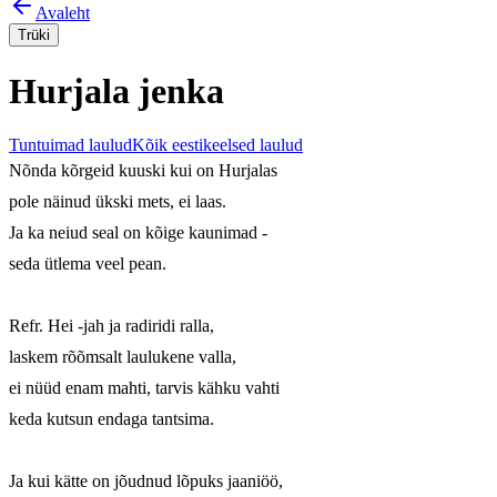
Avaleht
Trüki
Hurjala jenka
Tuntuimad laulud
Kõik eestikeelsed laulud
Nõnda kõrgeid kuuski kui on Hurjalas

pole näinud ükski mets, ei laas.

Ja ka neiud seal on kõige kaunimad -

seda ütlema veel pean.

Refr. Hei -jah ja radiridi ralla,

laskem rõõmsalt laulukene valla,

ei nüüd enam mahti, tarvis kähku vahti

keda kutsun endaga tantsima.

Ja kui kätte on jõudnud lõpuks jaaniöö,
