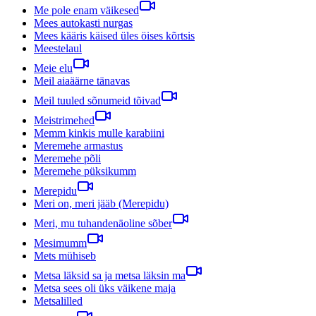
Me pole enam väikesed
Mees autokasti nurgas
Mees kääris käised üles öises kõrtsis
Meestelaul
Meie elu
Meil aiaäärne tänavas
Meil tuuled sõnumeid tõivad
Meistrimehed
Memm kinkis mulle karabiini
Meremehe armastus
Meremehe põli
Meremehe püksikumm
Merepidu
Meri on, meri jääb (Merepidu)
Meri, mu tuhandenäoline sõber
Mesimumm
Mets mühiseb
Metsa läksid sa ja metsa läksin ma
Metsa sees oli üks väikene maja
Metsalilled