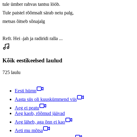
tule ümber rahvas tantsu lööb.

Tule paistel rõõmsalt särab neiu palg,

metsas õitseb sõnajalg

Refr. Hei -jah ja radiridi ralla ...
Kõik eestikeelsed laulud
725
laulu
Eesti hümn
Aasta siis oli kuuskümmend viis
Aeg ei peatu
Aeg kaob, rõõmud jäävad
Aeg läheb, aga õnn ei kao
Aeti mu mõtsa