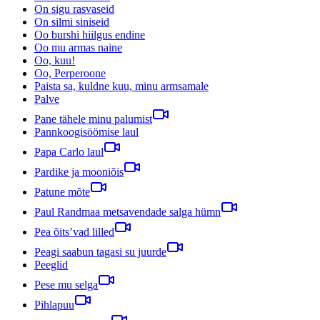
On sigu rasvaseid
On silmi siniseid
Oo burshi hiilgus endine
Oo mu armas naine
Oo, kuu!
Oo, Perperoone
Paista sa, kuldne kuu, minu armsamale
Palve
Pane tähele minu palumist
Pannkoogisöömise laul
Papa Carlo laul
Pardike ja mooniõis
Patune mõte
Paul Randmaa metsavendade salga hümn
Pea õits’vad lilled
Peagi saabun tagasi su juurde
Peeglid
Pese mu selga
Pihlapuu