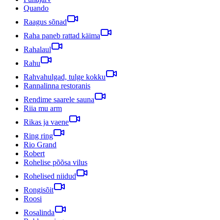
Quando
Raagus sõnad
Raha paneb rattad käima
Rahalaul
Rahu
Rahvahulgad, tulge kokku
Rannalinna restoranis
Rendime saarele sauna
Riia mu arm
Rikas ja vaene
Ring ring
Rio Grand
Robert
Rohelise põõsa vilus
Rohelised niidud
Rongisõit
Roosi
Rosalinda