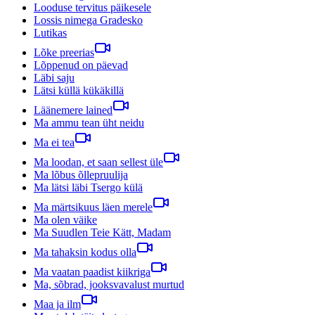
Looduse tervitus päikesele
Lossis nimega Gradesko
Lutikas
Lõke preerias
Lõppenud on päevad
Läbi saju
Lätsi küllä kükäkillä
Läänemere lained
Ma ammu tean üht neidu
Ma ei tea
Ma loodan, et saan sellest üle
Ma lõbus õllepruulija
Ma lätsi läbi Tsergo külä
Ma märtsikuus läen merele
Ma olen väike
Ma Suudlen Teie Kätt, Madam
Ma tahaksin kodus olla
Ma vaatan paadist kiikriga
Ma, sõbrad, jooksvavalust murtud
Maa ja ilm