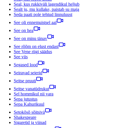
Seal, kus rukkiväli lagendikul heljub
Sealt ju, mu kullake, paistab su maja
Seda paati pole tehtud linnuluust
See oli ennemuistsel aal
See on hea
See on minu tänav
See rõõm on elust endast
See Vene riigi säädus
See viis
Segased lood
Seiravad seierid
Seitse pruuti
Seitse vanatüdrukut
Sel hommikul nii vara
Sepa jutustus
Sepa Kahurikuul
Setokõsõ sõitsivä
Shakespeare
Sigaretid ja viinad