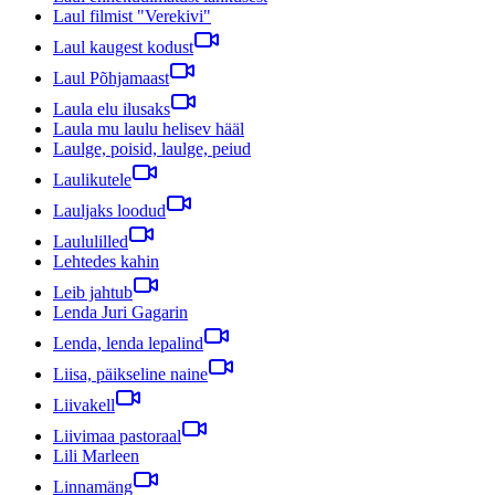
Laul filmist "Verekivi"
Laul kaugest kodust
Laul Põhjamaast
Laula elu ilusaks
Laula mu laulu helisev hääl
Laulge, poisid, laulge, peiud
Laulikutele
Lauljaks loodud
Laululilled
Lehtedes kahin
Leib jahtub
Lenda Juri Gagarin
Lenda, lenda lepalind
Liisa, päikseline naine
Liivakell
Liivimaa pastoraal
Lili Marleen
Linnamäng