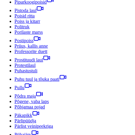
Piparkoogipoisid
Pistoda laul
Poisid ritta
Poiss ja kitarr
Politruk
Porilaste marss
Postipoiss
Priius, kallis anne
Professorite duett
Prostituudi laul
Protestilaul
Puhastustuli
Puhu tuul ja tõuka paati
Pullu
Põdra maja
Põgene, vaba laps
Põhjamaa pojad
Päkapikk
Pärlipüüdja
Pärlist veinipeekriga
Pühajärv