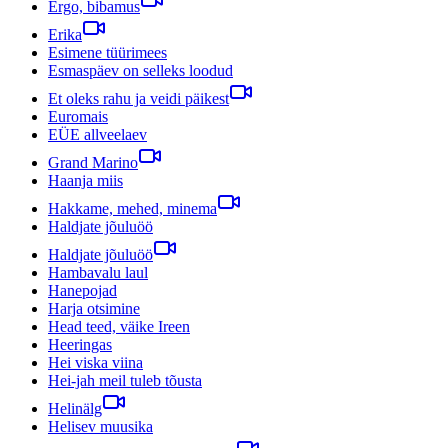
Ergo, bibamus
Erika
Esimene tüürimees
Esmaspäev on selleks loodud
Et oleks rahu ja veidi päikest
Euromais
EÜE allveelaev
Grand Marino
Haanja miis
Hakkame, mehed, minema
Haldjate jõuluöö
Haldjate jõuluöö
Hambavalu laul
Hanepojad
Harja otsimine
Head teed, väike Ireen
Heeringas
Hei viska viina
Hei-jah meil tuleb tõusta
Helinälg
Helisev muusika