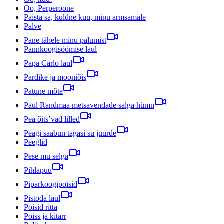
Oo, Perperoone
Paista sa, kuldne kuu, minu armsamale
Palve
Pane tähele minu palumist
Pannkoogisöömise laul
Papa Carlo laul
Pardike ja mooniõis
Patune mõte
Paul Randmaa metsavendade salga hümn
Pea õits’vad lilled
Peagi saabun tagasi su juurde
Peeglid
Pese mu selga
Pihlapuu
Piparkoogipoisid
Pistoda laul
Poisid ritta
Poiss ja kitarr