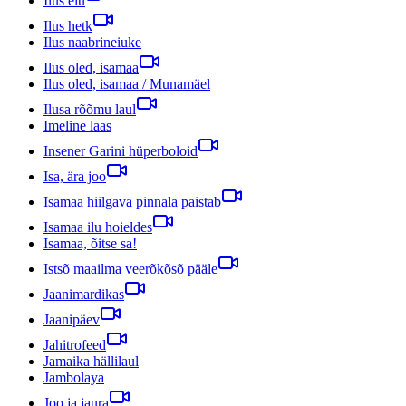
Ilus elu
Ilus hetk
Ilus naabrineiuke
Ilus oled, isamaa
Ilus oled, isamaa / Munamäel
Ilusa rõõmu laul
Imeline laas
Insener Garini hüperboloid
Isa, ära joo
Isamaa hiilgava pinnala paistab
Isamaa ilu hoieldes
Isamaa, õitse sa!
Istsõ maailma veerõkõsõ pääle
Jaanimardikas
Jaanipäev
Jahitrofeed
Jamaika hällilaul
Jambolaya
Joo ja jaura