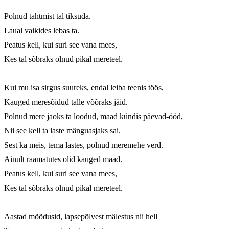
Polnud tahtmist tal tiksuda.

Laual vaikides lebas ta.

Peatus kell, kui suri see vana mees,

Kes tal sõbraks olnud pikal mereteel.

Kui mu isa sirgus suureks, endal leiba teenis töös,

Kauged meresõidud talle võõraks jäid.

Polnud mere jaoks ta loodud, maad kündis päevad-ööd,

Nii see kell ta laste mänguasjaks sai.

Sest ka meis, tema lastes, polnud meremehe verd.

Ainult raamatutes olid kauged maad.

Peatus kell, kui suri see vana mees,

Kes tal sõbraks olnud pikal mereteel.

Aastad möödusid, lapsepõlvest mälestus nii hell
