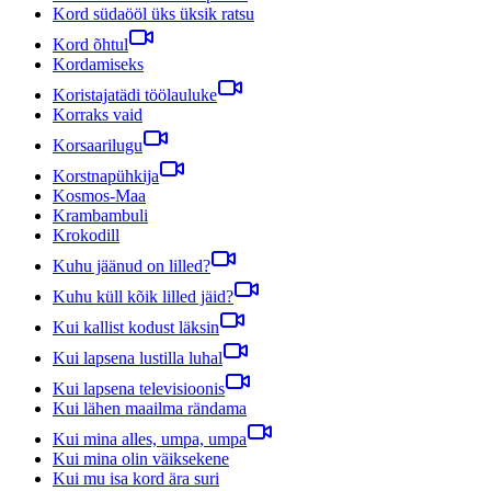
Kord südaööl üks üksik ratsu
Kord õhtul
Kordamiseks
Koristajatädi töölauluke
Korraks vaid
Korsaarilugu
Korstnapühkija
Kosmos-Maa
Krambambuli
Krokodill
Kuhu jäänud on lilled?
Kuhu küll kõik lilled jäid?
Kui kallist kodust läksin
Kui lapsena lustilla luhal
Kui lapsena televisioonis
Kui lähen maailma rändama
Kui mina alles, umpa, umpa
Kui mina olin väiksekene
Kui mu isa kord ära suri