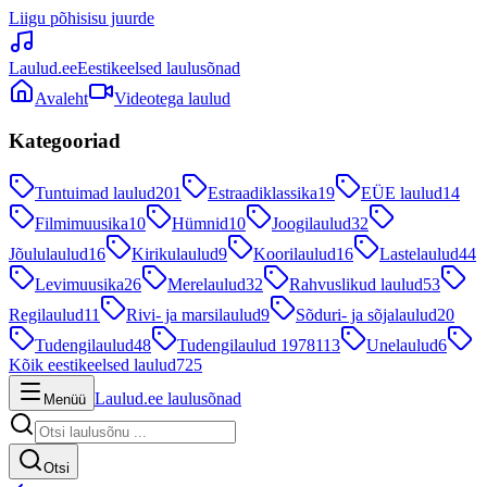
Liigu põhisisu juurde
Laulud.ee
Eestikeelsed laulusõnad
Avaleht
Videotega laulud
Kategooriad
Tuntuimad laulud
201
Estraadiklassika
19
EÜE laulud
14
Filmimuusika
10
Hümnid
10
Joogilaulud
32
Jõululaulud
16
Kirikulaulud
9
Koorilaulud
16
Lastelaulud
44
Levimuusika
26
Merelaulud
32
Rahvuslikud laulud
53
Regilaulud
11
Rivi- ja marsilaulud
9
Sõduri- ja sõjalaulud
20
Tudengilaulud
48
Tudengilaulud 1978
113
Unelaulud
6
Kõik eestikeelsed laulud
725
Laulud.ee laulusõnad
Menüü
Otsi