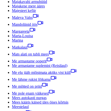
Majakavahi armuhüüd
Majakene mere ääres
Majesteet kefiir
Maleva Valss
Mandoliinid öös
Margareeta
Maria-Louisa
Marina
Matkalaul
Mats alati on tubli mees
Me armastame ooperit
Me armastame suplemist (Reisilaul)
Me elu jääb mõistmata aktiks vist küll
Me lähme rukist lõikama
Me mõtted on priid
Me pole enam väikesed
Mees autokasti nurgas
Mees kääris käised üles öises kõrtsis
Meestelaul