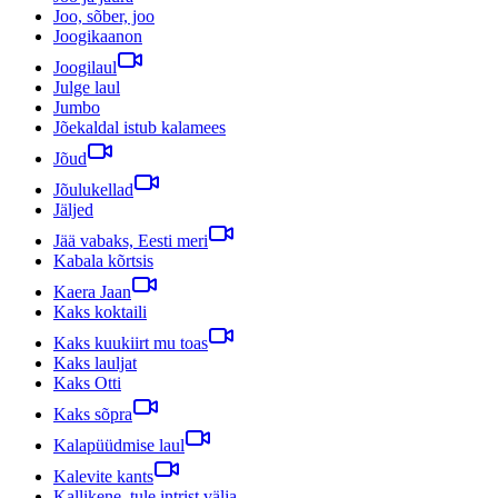
Joo, sõber, joo
Joogikaanon
Joogilaul
Julge laul
Jumbo
Jõekaldal istub kalamees
Jõud
Jõulukellad
Jäljed
Jää vabaks, Eesti meri
Kabala kõrtsis
Kaera Jaan
Kaks koktaili
Kaks kuukiirt mu toas
Kaks lauljat
Kaks Otti
Kaks sõpra
Kalapüüdmise laul
Kalevite kants
Kallikene, tule intrist välja