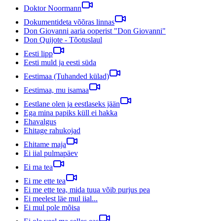
Doktor Noormann
Dokumentideta võõras linnas
Don Giovanni aaria ooperist "Don Giovanni"
Don Quijote - Tõotuslaul
Eesti lipp
Eesti muld ja eesti süda
Eestimaa (Tuhanded külad)
Eestimaa, mu isamaa
Eestlane olen ja eestlaseks jään
Ega mina papiks küll ei hakka
Ehavalgus
Ehitage rahukojad
Ehitame maja
Ei iial pulmapäev
Ei ma tea
Ei me ette tea
Ei me ette tea, mida tuua võib purjus pea
Ei meelest läe mul iial...
Ei mul pole mõisa