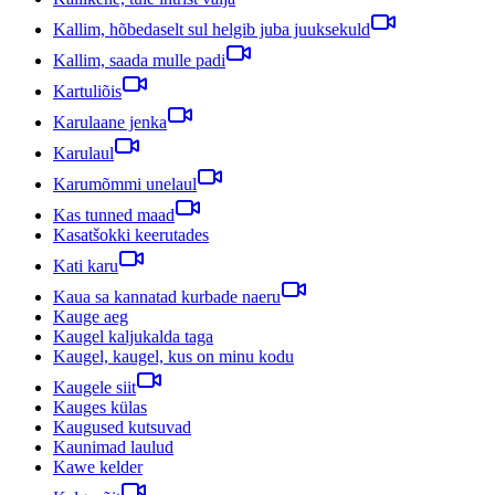
Kallim, hõbedaselt sul helgib juba juuksekuld
Kallim, saada mulle padi
Kartuliõis
Karulaane jenka
Karulaul
Karumõmmi unelaul
Kas tunned maad
Kasatšokki keerutades
Kati karu
Kaua sa kannatad kurbade naeru
Kauge aeg
Kaugel kaljukalda taga
Kaugel, kaugel, kus on minu kodu
Kaugele siit
Kauges külas
Kaugused kutsuvad
Kaunimad laulud
Kawe kelder