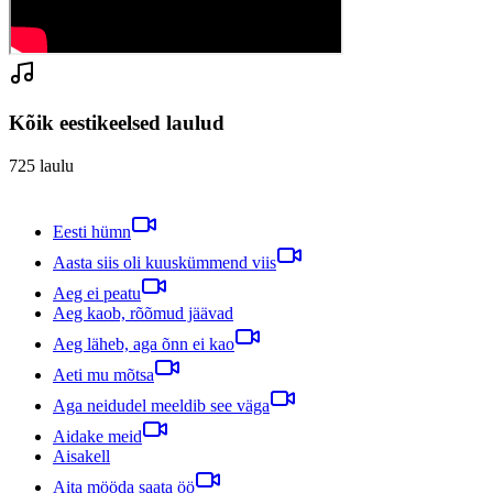
Kõik eestikeelsed laulud
725
laulu
Eesti hümn
Aasta siis oli kuuskümmend viis
Aeg ei peatu
Aeg kaob, rõõmud jäävad
Aeg läheb, aga õnn ei kao
Aeti mu mõtsa
Aga neidudel meeldib see väga
Aidake meid
Aisakell
Aita mööda saata öö