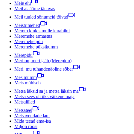
Meie elu
Meil aiaäärne tänavas
Meil tuuled sõnumeid tõivad
Meistrimehed
Memm kinkis mulle karabiini
Meremehe armastus
Meremehe põli
Meremehe püksikumm
Merepidu
Meri on, meri jääb (Merepidu)
Meri, mu tuhandenäoline sõber
Mesimumm
Mets mühiseb
Metsa läksid sa ja metsa läksin ma
Metsa sees oli üks väikene maja
Metsalilled
Metsateel
Metsavendade laul
Mida teead ema-isa
Miljon roosi