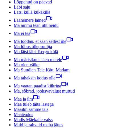
Lõppenud on päevad
Läbi saju
Lätsi küllä kükäkillä
Läänemere lained
Ma ammu tean üht neidu
Ma ei tea
Ma loodan, et saan sellest üle
Ma lõbus õllepruulija
Ma lätsi läbi Tsergo külä
Ma märtsikuus läen merele
Ma olen väike
Ma Suudlen Teie Kätt, Madam
Ma tahaksin kodus olla
Ma vaatan paadist kiikriga
Ma, sõbrad, jooksvavalust murtud
Maa ja ilm
Maa tuleb täita lastega
Maailm samme täis
Maateadus
Madis Mäekalle valss
Maid ja rahvaid maha jättes