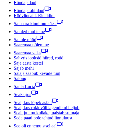
Rändaja laul
Rändaja õhtulaul
Röövlipealik Rinaldini
Sa haara kinni mu käest
Sa oled mul teine
Sa tule nüüd
Saaremaa põlemine
Saaremaa valss
Sahvris jooksid hiired, rotid
Saja aasta kestel
Sajab mehi
Salaja saabub kevade tuul
Salong
Santa Lucia
Seakarjus
Seal, kus lõpeb asfalt
Seal, kus rukkiväli lagendikul heljub
Sealt ju, mu kullake, paistab su maja
Seda paati pole tehtud linnuluust
See oli ennemuistsel aal