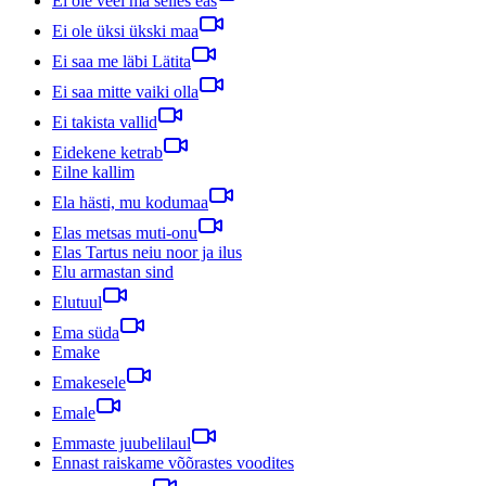
Ei ole veel ma selles eas
Ei ole üksi ükski maa
Ei saa me läbi Lätita
Ei saa mitte vaiki olla
Ei takista vallid
Eidekene ketrab
Eilne kallim
Ela hästi, mu kodumaa
Elas metsas muti-onu
Elas Tartus neiu noor ja ilus
Elu armastan sind
Elutuul
Ema süda
Emake
Emakesele
Emale
Emmaste juubelilaul
Ennast raiskame võõrastes voodites