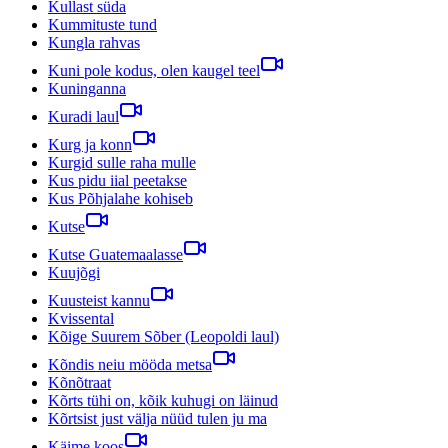
Kullast süda
Kummituste tund
Kungla rahvas
Kuni pole kodus, olen kaugel teel
Kuninganna
Kuradi laul
Kurg ja konn
Kurgid sulle raha mulle
Kus pidu iial peetakse
Kus Põhjalahe kohiseb
Kutse
Kutse Guatemaalasse
Kuujõgi
Kuusteist kannu
Kvissental
Kõige Suurem Sõber (Leopoldi laul)
Kõndis neiu mööda metsa
Kõnõtraat
Kõrts tühi on, kõik kuhugi on läinud
Kõrtsist just välja nüüd tulen ju ma
Käime koos