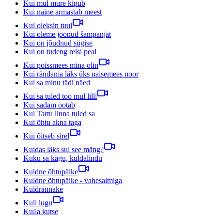
Kui mul mure kipub
Kui naine armastab meest
Kui oleksin tuul
Kui oleme joonud šampanjat
Kui on jõudnud sügise
Kui on tudeng reisi peal
Kui poissmees mina olin
Kui rändama läks üks naisemees noor
Kui sa minu tädi näed
Kui sa tuled too mul lilli
Kui sadam ootab
Kui Tartu linna tuled sa
Kui õhtu akna taga
Kui õitseb sirel
Kuidas läks sul see mäng?
Kuku sa kägu, kuldalindu
Kuldne õhtupäike
Kuldne õhtupäike - vahesalmiga
Kuldrannake
Kuli lugu
Kulla kutse