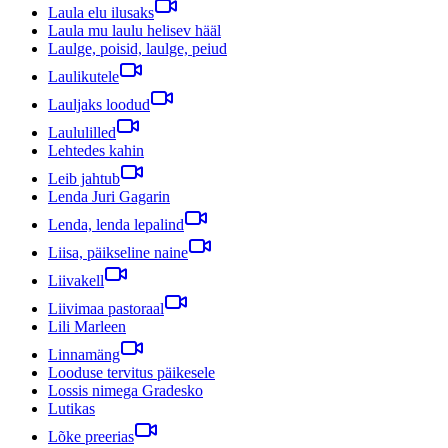
Laula elu ilusaks
Laula mu laulu helisev hääl
Laulge, poisid, laulge, peiud
Laulikutele
Lauljaks loodud
Laululilled
Lehtedes kahin
Leib jahtub
Lenda Juri Gagarin
Lenda, lenda lepalind
Liisa, päikseline naine
Liivakell
Liivimaa pastoraal
Lili Marleen
Linnamäng
Looduse tervitus päikesele
Lossis nimega Gradesko
Lutikas
Lõke preerias