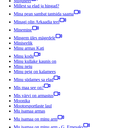
Miljuneer
Millest sa elad ja hingad?
Mina pean sambat tantsida saama
Minagi olin Arkaadia teel
Minemine
Mingem üles mägedele
Miniseelik
Minu armas Kati
Minu kodu
Minu kullake kaunis on
Minu neiu
Minu peig on kalamees
Minu südames sa elad
Mis maa see on?
Mis värvi on armastus
Moonika
Mootorsportlaste laul
Mu isamaa armas
Mu isamaa on minu arm
Mu isamaa on minu arm - G. Ernesaks