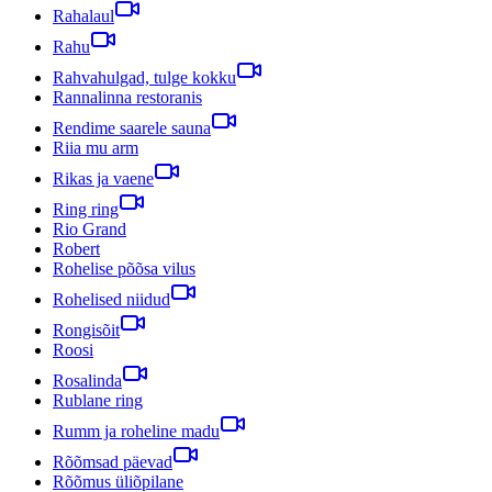
Rahalaul
Rahu
Rahvahulgad, tulge kokku
Rannalinna restoranis
Rendime saarele sauna
Riia mu arm
Rikas ja vaene
Ring ring
Rio Grand
Robert
Rohelise põõsa vilus
Rohelised niidud
Rongisõit
Roosi
Rosalinda
Rublane ring
Rumm ja roheline madu
Rõõmsad päevad
Rõõmus üliõpilane