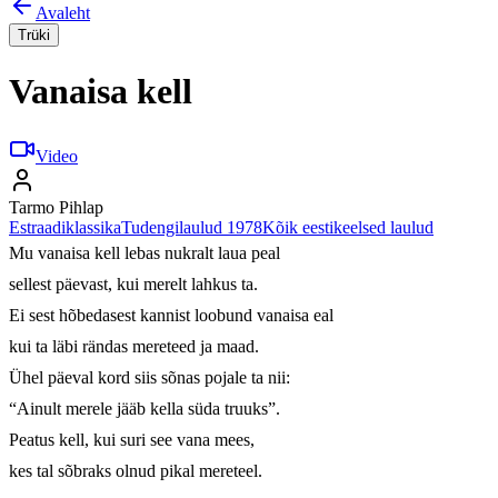
Avaleht
Trüki
Vanaisa kell
Video
Tarmo Pihlap
Estraadiklassika
Tudengilaulud 1978
Kõik eestikeelsed laulud
Mu vanaisa kell lebas nukralt laua peal

sellest päevast, kui merelt lahkus ta.

Ei sest hõbedasest kannist loobund vanaisa eal

kui ta läbi rändas mereteed ja maad.

Ühel päeval kord siis sõnas pojale ta nii:

“Ainult merele jääb kella süda truuks”.

Peatus kell, kui suri see vana mees,

kes tal sõbraks olnud pikal mereteel.
