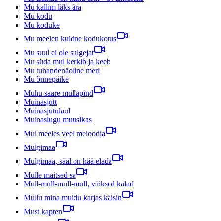
Mu kallim läks ära
Mu kodu
Mu koduke
Mu meelen kuldne kodukotus
Mu suul ei ole sulgejat
Mu süda mul kerkib ja keeb
Mu tuhandenäoline meri
Mu õnnepäike
Muhu saare mullapind
Muinasjutt
Muinasjutulaul
Muinaslugu muusikas
Mul meeles veel meloodia
Mulgimaa
Mulgimaa, sääl on hää elada
Mulle maitsed sa
Mull-mull-mull-mull, väiksed kalad
Mullu mina muidu karjas käisin
Must kapten