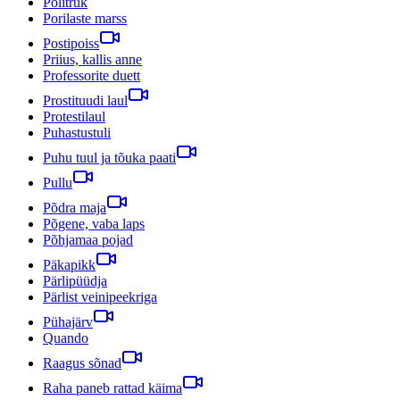
Politruk
Porilaste marss
Postipoiss
Priius, kallis anne
Professorite duett
Prostituudi laul
Protestilaul
Puhastustuli
Puhu tuul ja tõuka paati
Pullu
Põdra maja
Põgene, vaba laps
Põhjamaa pojad
Päkapikk
Pärlipüüdja
Pärlist veinipeekriga
Pühajärv
Quando
Raagus sõnad
Raha paneb rattad käima