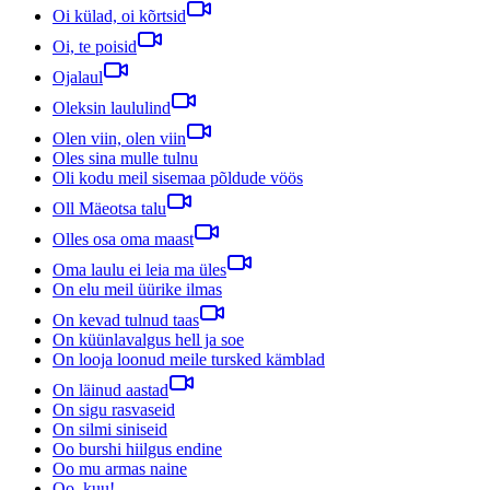
Oi külad, oi kõrtsid
Oi, te poisid
Ojalaul
Oleksin laululind
Olen viin, olen viin
Oles sina mulle tulnu
Oli kodu meil sisemaa põldude vöös
Oll Mäeotsa talu
Olles osa oma maast
Oma laulu ei leia ma üles
On elu meil üürike ilmas
On kevad tulnud taas
On küünlavalgus hell ja soe
On looja loonud meile tursked kämblad
On läinud aastad
On sigu rasvaseid
On silmi siniseid
Oo burshi hiilgus endine
Oo mu armas naine
Oo, kuu!