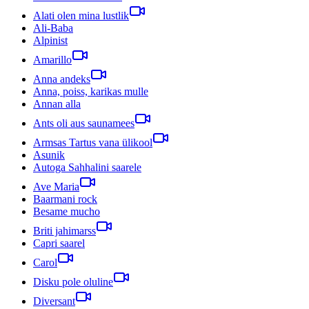
Alati olen mina lustlik
Ali-Baba
Alpinist
Amarillo
Anna andeks
Anna, poiss, karikas mulle
Annan alla
Ants oli aus saunamees
Armsas Tartus vana ülikool
Asunik
Autoga Sahhalini saarele
Ave Maria
Baarmani rock
Besame mucho
Briti jahimarss
Capri saarel
Carol
Disku pole oluline
Diversant