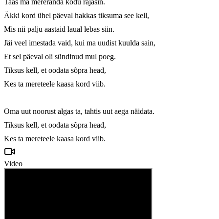
Taas ma mereranda kodu rajasin.

Äkki kord ühel päeval hakkas tiksuma see kell,

Mis nii palju aastaid laual lebas siin.

Jäi veel imestada vaid, kui ma uudist kuulda sain,

Et sel päeval oli sündinud mul poeg.

Tiksus kell, et oodata sõpra head,

Kes ta mereteele kaasa kord viib.

Oma uut noorust algas ta, tahtis uut aega näidata.

Tiksus kell, et oodata sõpra head,

Kes ta mereteele kaasa kord viib.
Video