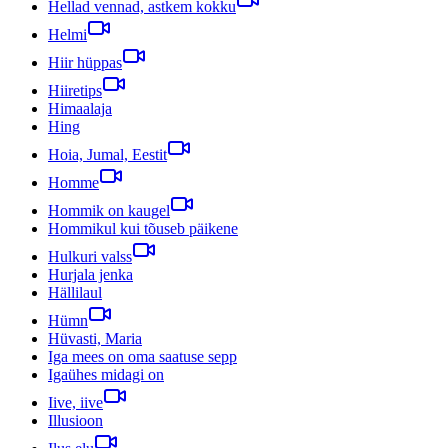
Hellad vennad, astkem kokku
Helmi
Hiir hüppas
Hiiretips
Himaalaja
Hing
Hoia, Jumal, Eestit
Homme
Hommik on kaugel
Hommikul kui tõuseb päikene
Hulkuri valss
Hurjala jenka
Hällilaul
Hümn
Hüvasti, Maria
Iga mees on oma saatuse sepp
Igaühes midagi on
Iive, iive
Illusioon