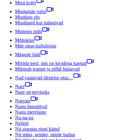
Must kohv
Mustamäe valss
Mustlase elu
Mustlased kui mängivad
Mutionu pidu
Mõtisklus
Mäe otsas kaljulossis
Mägede hääl
Mööda teed, mis on kividega kaetud
Mürtsub trumm ja pillid hüüavad
Nad vaatavad üksteise otsa…
Naer
Naer on terviseks
Naerata
Nagu linnutiivul
Nagu merelaine
Na-na-na
Nelgid
Nii ajaratas ringi käind
Nii mina, neiuke, sinule laulan