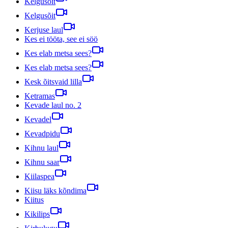
Kelgusõit
Kelgusõit
Kerjuse laul
Kes ei tööta, see ei söö
Kes elab metsa sees?
Kes elab metsa sees?
Kesk õitsvaid lilla
Ketramas
Kevade laul no. 2
Kevadel
Kevadpidu
Kihnu laul
Kihnu saar
Kiilaspea
Kiisu läks kõndima
Kiitus
Kikilips