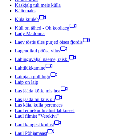
Käskjalg tuli meie külla
Kättemaks
Küla kuuleb
Küll on tähed - Oh kooliaeg
Lady Madonna
Laev tõstis üles purjed öises fjordis
Lagendikul põõsa vilus
Lahinguväljal näeme, raisk!
Lahtilükkamine
Laimjala pullilugu
Laip on laip
Las jääda kõik, mis hea
Las jääda nii kuis oli
Las käia, kulla peremees
Laul ennekuulmatust lahkusest
Laul filmist "Verekivi"
Laul kaugest kodust
Laul Põhjamaast