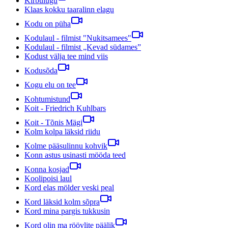
Kirbulugu
Klaas kokku taaralinn elagu
Kodu on püha
Kodulaul - filmist "Nukitsamees"
Kodulaul - filmist „Kevad südames”
Kodust välja tee mind viis
Kodusõda
Kogu elu on tee
Kohtumistund
Koit - Friedrich Kuhlbars
Koit - Tõnis Mägi
Kolm kolpa läksid riidu
Kolme pääsulinnu kohvik
Konn astus usinasti mööda teed
Konna kosjad
Koolipoisi laul
Kord elas mölder veski peal
Kord läksid kolm sõpra
Kord mina pargis tukkusin
Kord olin ma röövlite päälik