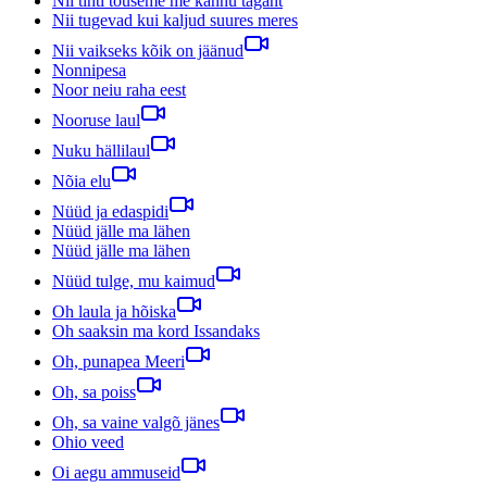
Nii tihti tõuseme me kannu tagant
Nii tugevad kui kaljud suures meres
Nii vaikseks kõik on jäänud
Nonnipesa
Noor neiu raha eest
Nooruse laul
Nuku hällilaul
Nõia elu
Nüüd ja edaspidi
Nüüd jälle ma lähen
Nüüd jälle ma lähen
Nüüd tulge, mu kaimud
Oh laula ja hõiska
Oh saaksin ma kord Issandaks
Oh, punapea Meeri
Oh, sa poiss
Oh, sa vaine valgõ jänes
Ohio veed
Oi aegu ammuseid