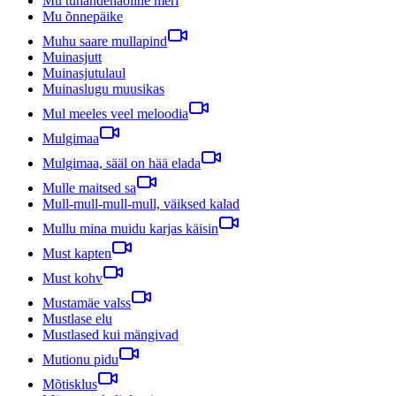
Mu tuhandenäoline meri
Mu õnnepäike
Muhu saare mullapind
Muinasjutt
Muinasjutulaul
Muinaslugu muusikas
Mul meeles veel meloodia
Mulgimaa
Mulgimaa, sääl on hää elada
Mulle maitsed sa
Mull-mull-mull-mull, väiksed kalad
Mullu mina muidu karjas käisin
Must kapten
Must kohv
Mustamäe valss
Mustlase elu
Mustlased kui mängivad
Mutionu pidu
Mõtisklus