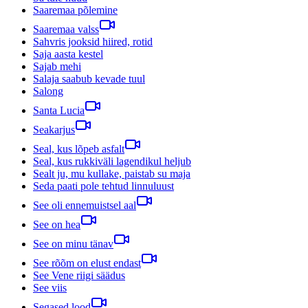
Saaremaa põlemine
Saaremaa valss
Sahvris jooksid hiired, rotid
Saja aasta kestel
Sajab mehi
Salaja saabub kevade tuul
Salong
Santa Lucia
Seakarjus
Seal, kus lõpeb asfalt
Seal, kus rukkiväli lagendikul heljub
Sealt ju, mu kullake, paistab su maja
Seda paati pole tehtud linnuluust
See oli ennemuistsel aal
See on hea
See on minu tänav
See rõõm on elust endast
See Vene riigi säädus
See viis
Segased lood