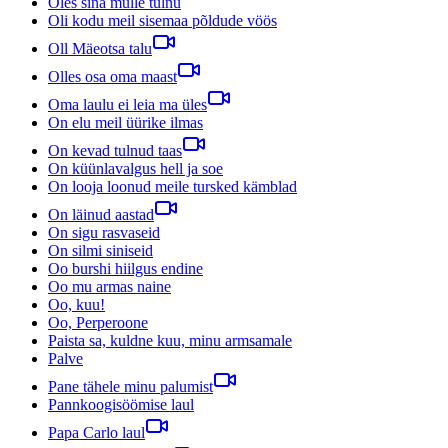
Oles sina mulle tulnu
Oli kodu meil sisemaa põldude vöös
Oll Mäeotsa talu
Olles osa oma maast
Oma laulu ei leia ma üles
On elu meil üürike ilmas
On kevad tulnud taas
On küünlavalgus hell ja soe
On looja loonud meile tursked kämblad
On läinud aastad
On sigu rasvaseid
On silmi siniseid
Oo burshi hiilgus endine
Oo mu armas naine
Oo, kuu!
Oo, Perperoone
Paista sa, kuldne kuu, minu armsamale
Palve
Pane tähele minu palumist
Pannkoogisöömise laul
Papa Carlo laul