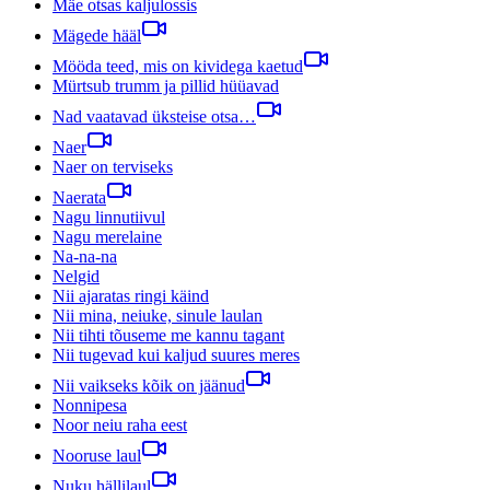
Mäe otsas kaljulossis
Mägede hääl
Mööda teed, mis on kividega kaetud
Mürtsub trumm ja pillid hüüavad
Nad vaatavad üksteise otsa…
Naer
Naer on terviseks
Naerata
Nagu linnutiivul
Nagu merelaine
Na-na-na
Nelgid
Nii ajaratas ringi käind
Nii mina, neiuke, sinule laulan
Nii tihti tõuseme me kannu tagant
Nii tugevad kui kaljud suures meres
Nii vaikseks kõik on jäänud
Nonnipesa
Noor neiu raha eest
Nooruse laul
Nuku hällilaul