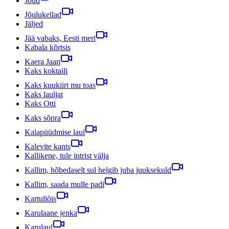
Jõud
Jõulukellad
Jäljed
Jää vabaks, Eesti meri
Kabala kõrtsis
Kaera Jaan
Kaks koktaili
Kaks kuukiirt mu toas
Kaks lauljat
Kaks Otti
Kaks sõpra
Kalapüüdmise laul
Kalevite kants
Kallikene, tule intrist välja
Kallim, hõbedaselt sul helgib juba juuksekuld
Kallim, saada mulle padi
Kartuliõis
Karulaane jenka
Karulaul