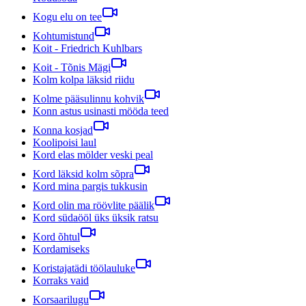
Kogu elu on tee
Kohtumistund
Koit - Friedrich Kuhlbars
Koit - Tõnis Mägi
Kolm kolpa läksid riidu
Kolme pääsulinnu kohvik
Konn astus usinasti mööda teed
Konna kosjad
Koolipoisi laul
Kord elas mölder veski peal
Kord läksid kolm sõpra
Kord mina pargis tukkusin
Kord olin ma röövlite päälik
Kord südaööl üks üksik ratsu
Kord õhtul
Kordamiseks
Koristajatädi töölauluke
Korraks vaid
Korsaarilugu