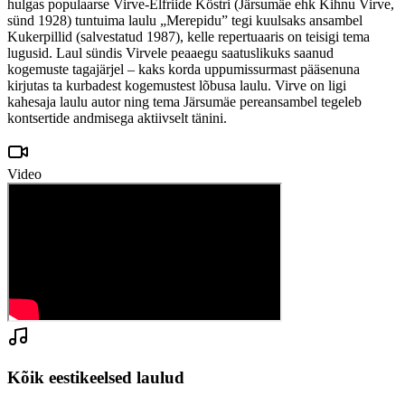
hulgas populaarse Virve-Elfriide Köstri (Järsumäe ehk Kihnu Virve,
sünd 1928) tuntuima laulu „Merepidu” tegi kuulsaks ansambel
Kukerpillid (salvestatud 1987), kelle repertuaaris on teisigi tema
lugusid. Laul sündis Virvele peaaegu saatuslikuks saanud
kogemuste tagajärjel – kaks korda uppumissurmast pääsenuna
kirjutas ta kurbadest kogemustest lõbusa laulu. Virve on ligi
kahesaja laulu autor ning tema Järsumäe pereansambel tegeleb
kontsertide andmisega aktiivselt tänini.
Video
Kõik eestikeelsed laulud