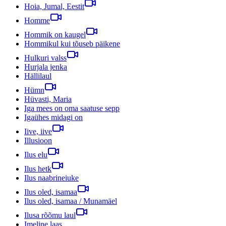
Hoia, Jumal, Eestit
Homme
Hommik on kaugel
Hommikul kui tõuseb päikene
Hulkuri valss
Hurjala jenka
Hällilaul
Hümn
Hüvasti, Maria
Iga mees on oma saatuse sepp
Igaühes midagi on
Iive, iive
Illusioon
Ilus elu
Ilus hetk
Ilus naabrineiuke
Ilus oled, isamaa
Ilus oled, isamaa / Munamäel
Ilusa rõõmu laul
Imeline laas