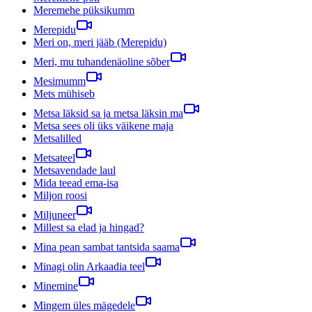
Meremehe püksikumm
Merepidu
Meri on, meri jääb (Merepidu)
Meri, mu tuhandenäoline sõber
Mesimumm
Mets mühiseb
Metsa läksid sa ja metsa läksin ma
Metsa sees oli üks väikene maja
Metsalilled
Metsateel
Metsavendade laul
Mida teead ema-isa
Miljon roosi
Miljuneer
Millest sa elad ja hingad?
Mina pean sambat tantsida saama
Minagi olin Arkaadia teel
Minemine
Mingem üles mägedele