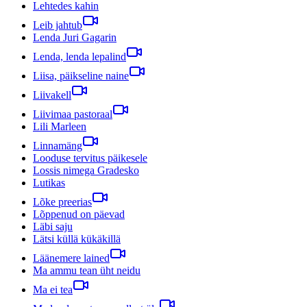
Lehtedes kahin
Leib jahtub
Lenda Juri Gagarin
Lenda, lenda lepalind
Liisa, päikseline naine
Liivakell
Liivimaa pastoraal
Lili Marleen
Linnamäng
Looduse tervitus päikesele
Lossis nimega Gradesko
Lutikas
Lõke preerias
Lõppenud on päevad
Läbi saju
Lätsi küllä kükäkillä
Läänemere lained
Ma ammu tean üht neidu
Ma ei tea