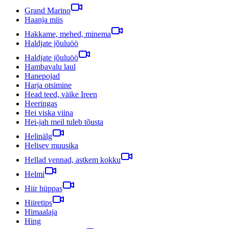
Grand Marino
Haanja miis
Hakkame, mehed, minema
Haldjate jõuluöö
Haldjate jõuluöö
Hambavalu laul
Hanepojad
Harja otsimine
Head teed, väike Ireen
Heeringas
Hei viska viina
Hei-jah meil tuleb tõusta
Helinälg
Helisev muusika
Hellad vennad, astkem kokku
Helmi
Hiir hüppas
Hiiretips
Himaalaja
Hing