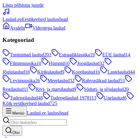
Liigu põhisisu juurde
Laulud.ee
Eestikeelsed laulusõnad
Avaleht
Videotega laulud
Kategooriad
Tuntuimad laulud
201
Estraadiklassika
19
EÜE laulud
14
Filmimuusika
10
Hümnid
10
Joogilaulud
32
Jõululaulud
16
Kirikulaulud
9
Koorilaulud
16
Lastelaulud
44
Levimuusika
26
Merelaulud
32
Rahvuslikud laulud
53
Regilaulud
11
Rivi- ja marsilaulud
9
Sõduri- ja sõjalaulud
20
Tudengilaulud
48
Tudengilaulud 1978
113
Unelaulud
6
Kõik eestikeelsed laulud
725
Laulud.ee laulusõnad
Menüü
Otsi