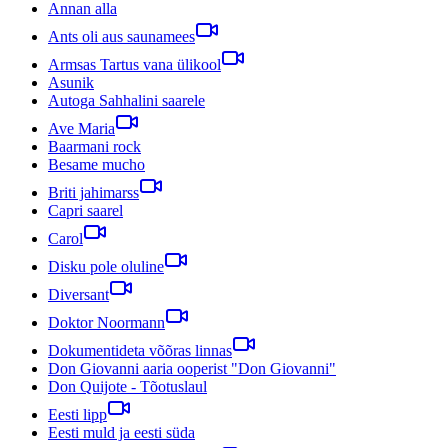
Annan alla
Ants oli aus saunamees
Armsas Tartus vana ülikool
Asunik
Autoga Sahhalini saarele
Ave Maria
Baarmani rock
Besame mucho
Briti jahimarss
Capri saarel
Carol
Disku pole oluline
Diversant
Doktor Noormann
Dokumentideta võõras linnas
Don Giovanni aaria ooperist "Don Giovanni"
Don Quijote - Tõotuslaul
Eesti lipp
Eesti muld ja eesti süda