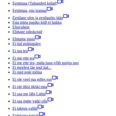
Eestimaa (Tuhanded külad)
Eestimaa, mu isamaa
Eestlane olen ja eestlaseks jään
Ega mina papiks küll ei hakka
Ehavalgus
Ehitage rahukojad
Ehitame maja
Ei iial pulmapäev
Ei ma tea
Ei me ette tea
Ei me ette tea, mida tuua võib purjus pea
Ei meelest läe mul iial...
Ei mul pole mõisa
Ei ole veel ma selles eas
Ei ole üksi ükski maa
Ei saa me läbi Lätita
Ei saa mitte vaiki olla
Ei takista vallid
Eidekene ketrab