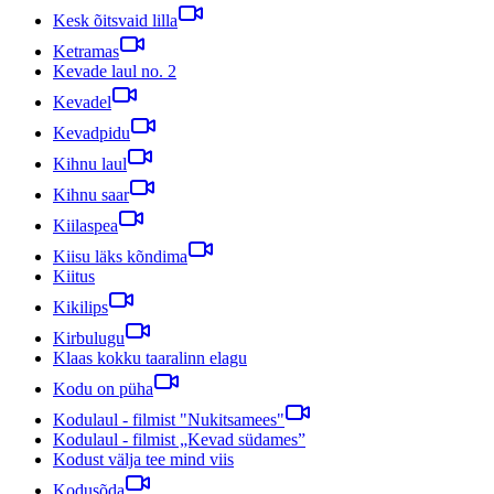
Kesk õitsvaid lilla
Ketramas
Kevade laul no. 2
Kevadel
Kevadpidu
Kihnu laul
Kihnu saar
Kiilaspea
Kiisu läks kõndima
Kiitus
Kikilips
Kirbulugu
Klaas kokku taaralinn elagu
Kodu on püha
Kodulaul - filmist "Nukitsamees"
Kodulaul - filmist „Kevad südames”
Kodust välja tee mind viis
Kodusõda