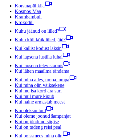
Korstnapühkija
Kosmos-Maa
Krambambuli
Krokodill
Kuhu jäänud on lilled?
Kuhu küll kõik lilled jäid?
Kui kallist kodust läksin
Kui lapsena lustilla luhal
Kui lapsena televisioonis
Kui lähen maailma rändama
Kui mina alles, umpa, umpa
Kui mina olin väiksekene
Kui mu isa kord ära suri
Kui mul mure kipub
Kui naine armastab meest
Kui oleksin tuul
Kui oleme joonud šampanjat
Kui on jõudnud sügise
Kui on tudeng reisi peal
Kui poissmees mina olin