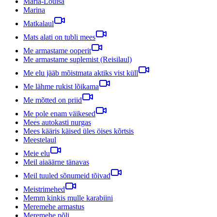
Maria-Louisa
Marina
Matkalaul
Mats alati on tubli mees
Me armastame ooperit
Me armastame suplemist (Reisilaul)
Me elu jääb mõistmata aktiks vist küll
Me lähme rukist lõikama
Me mõtted on priid
Me pole enam väikesed
Mees autokasti nurgas
Mees kääris käised üles öises kõrtsis
Meestelaul
Meie elu
Meil aiaäärne tänavas
Meil tuuled sõnumeid tõivad
Meistrimehed
Memm kinkis mulle karabiini
Meremehe armastus
Meremehe põli