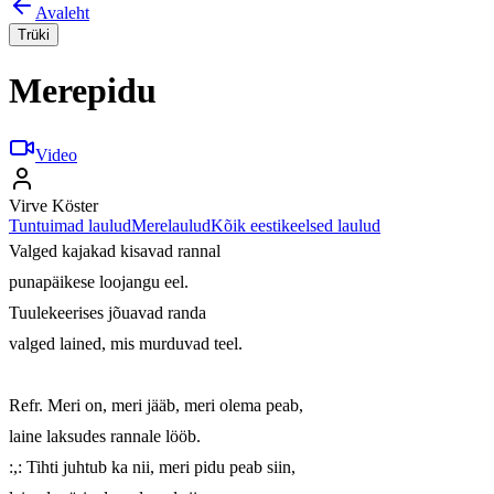
Avaleht
Trüki
Merepidu
Video
Virve Köster
Tuntuimad laulud
Merelaulud
Kõik eestikeelsed laulud
Valged kajakad kisavad rannal

punapäikese loojangu eel.

Tuulekeerises jõuavad randa

valged lained, mis murduvad teel.

Refr. Meri on, meri jääb, meri olema peab,

laine laksudes rannale lööb.

:,: Tihti juhtub ka nii, meri pidu peab siin,
