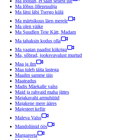
Ma loodan, et saan sellest üle
Ma lõbus õllepruulija
Ma lätsi läbi Tsergo külä
Ma märtsikuus läen merele
Ma olen väike
Ma Suudlen Teie Kätt, Madam
Ma tahaksin kodus olla
Ma vaatan paadist kiikriga
Ma, sõbrad, jooksvavalust murtud
Maa ja ilm
Maa tuleb täita lastega
Maailm samme täis
Maateadus
Madis Mäekalle valss
Maid ja rahvaid maha jättes
Majakavahi armuhüüd
Majakene mere ääres
Majesteet kefiir
Maleva Valss
Mandoliinid öös
Margareeta