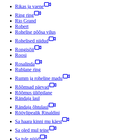
Rikas ja vaene
Ring ring
Rio Grand
Robert
Rohelise põõsa vilus
Rohelised niidud
Rongisõit
Roosi
Rosalinda
Rublane ring
Rumm ja roheline madu
Rõõmsad päevad
Rõõmus üliõpilane
Rändaja laul
Rändaja õhtulaul
Röövlipealik Rinaldini
Sa haara kinni mu käest
Sa oled mul teine
Sa tule nüüd