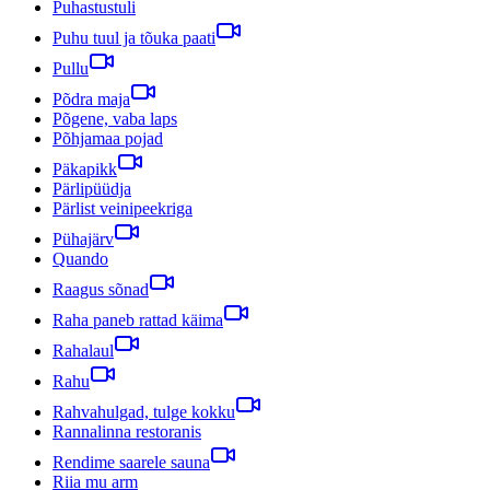
Puhastustuli
Puhu tuul ja tõuka paati
Pullu
Põdra maja
Põgene, vaba laps
Põhjamaa pojad
Päkapikk
Pärlipüüdja
Pärlist veinipeekriga
Pühajärv
Quando
Raagus sõnad
Raha paneb rattad käima
Rahalaul
Rahu
Rahvahulgad, tulge kokku
Rannalinna restoranis
Rendime saarele sauna
Riia mu arm