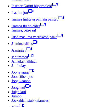
Insener Garini hüperboloid
Isa, ära joo
Isamaa hiilgava pinnala paistab
Isamaa ilu hoieldes
Isamaa, õitse sa!
Istsõ maailma veerõkõsõ pääle
Jaanimardikas
Jaanipäev
Jahitrofeed
Jamaika hällilaul
Jambolaya
Joo ja jaura
Joo, sõber, joo
Joogikaanon
Joogilaul
Julge laul
Jumbo
Jõekaldal istub kalamees