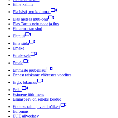
Eilne kallim
Ela hästi, mu kodumaa
Elas metsas muti-onu
Elas Tartus neiu noor ja ilus
Elu armastan sind
Elutuul
Ema süda
Emake
Emakesele
Emale
Emmaste juubelilaul
Ennast raiskame võõrastes voodites
Ergo, bibamus
Erika
Esimene tüürimees
Esmaspäev on selleks loodud
Et oleks rahu ja veidi päikest
Euromais
EÜE allveelaev