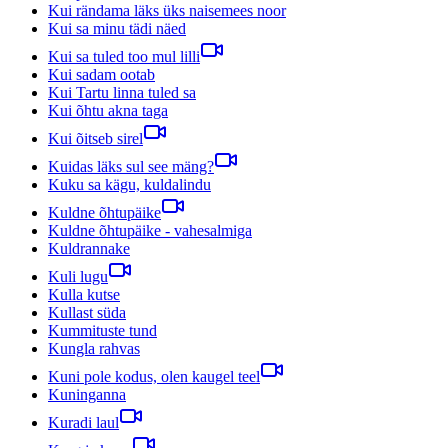
Kui rändama läks üks naisemees noor
Kui sa minu tädi näed
Kui sa tuled too mul lilli
Kui sadam ootab
Kui Tartu linna tuled sa
Kui õhtu akna taga
Kui õitseb sirel
Kuidas läks sul see mäng?
Kuku sa kägu, kuldalindu
Kuldne õhtupäike
Kuldne õhtupäike - vahesalmiga
Kuldrannake
Kuli lugu
Kulla kutse
Kullast süda
Kummituste tund
Kungla rahvas
Kuni pole kodus, olen kaugel teel
Kuninganna
Kuradi laul