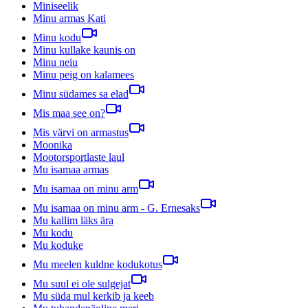
Miniseelik
Minu armas Kati
Minu kodu
Minu kullake kaunis on
Minu neiu
Minu peig on kalamees
Minu südames sa elad
Mis maa see on?
Mis värvi on armastus
Moonika
Mootorsportlaste laul
Mu isamaa armas
Mu isamaa on minu arm
Mu isamaa on minu arm - G. Ernesaks
Mu kallim läks ära
Mu kodu
Mu koduke
Mu meelen kuldne kodukotus
Mu suul ei ole sulgejat
Mu süda mul kerkib ja keeb