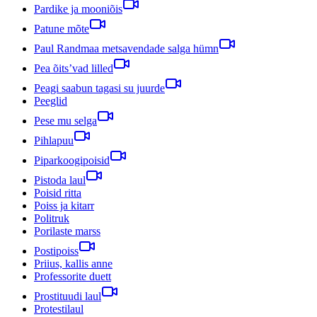
Pardike ja mooniõis
Patune mõte
Paul Randmaa metsavendade salga hümn
Pea õits’vad lilled
Peagi saabun tagasi su juurde
Peeglid
Pese mu selga
Pihlapuu
Piparkoogipoisid
Pistoda laul
Poisid ritta
Poiss ja kitarr
Politruk
Porilaste marss
Postipoiss
Priius, kallis anne
Professorite duett
Prostituudi laul
Protestilaul