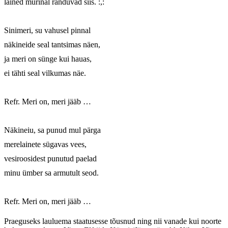
lained mürinal randuvad siis. :,:

Sinimeri, su vahusel pinnal

näkineide seal tantsimas näen,

ja meri on sünge kui hauas,

ei tähti seal vilkumas näe.

Refr. Meri on, meri jääb …

Näkineiu, sa punud mul pärga

merelainete sügavas vees,

vesiroosidest punutud paelad

minu ümber sa armutult seod.

Refr. Meri on, meri jääb …
Praeguseks lauluema staatusesse tõusnud ning nii vanade kui noorte