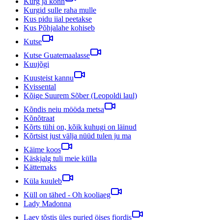
Kurg ja konn
Kurgid sulle raha mulle
Kus pidu iial peetakse
Kus Põhjalahe kohiseb
Kutse
Kutse Guatemaalasse
Kuujõgi
Kuusteist kannu
Kvissental
Kõige Suurem Sõber (Leopoldi laul)
Kõndis neiu mööda metsa
Kõnõtraat
Kõrts tühi on, kõik kuhugi on läinud
Kõrtsist just välja nüüd tulen ju ma
Käime koos
Käskjalg tuli meie külla
Kättemaks
Küla kuuleb
Küll on tähed - Oh kooliaeg
Lady Madonna
Laev tõstis üles purjed öises fjordis