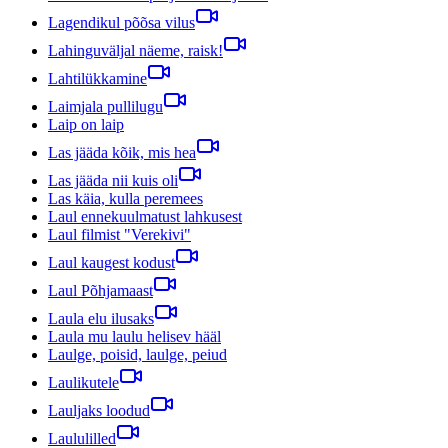
Lagendikul põõsa vilus
Lahinguväljal näeme, raisk!
Lahtilükkamine
Laimjala pullilugu
Laip on laip
Las jääda kõik, mis hea
Las jääda nii kuis oli
Las käia, kulla peremees
Laul ennekuulmatust lahkusest
Laul filmist "Verekivi"
Laul kaugest kodust
Laul Põhjamaast
Laula elu ilusaks
Laula mu laulu helisev hääl
Laulge, poisid, laulge, peiud
Laulikutele
Lauljaks loodud
Laululilled