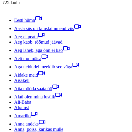
725
laulu
Eesti hümn
Aasta siis oli kuuskümmend viis
Aeg ei peatu
Aeg kaob, rõõmud jäävad
Aeg läheb, aga õnn ei kao
Aeti mu mõtsa
Aga neidudel meeldib see väga
Aidake meid
Aisakell
Aita mööda saata öö
Alati olen mina lustlik
Ali-Baba
Alpinist
Amarillo
Anna andeks
Anna, poiss, karikas mulle