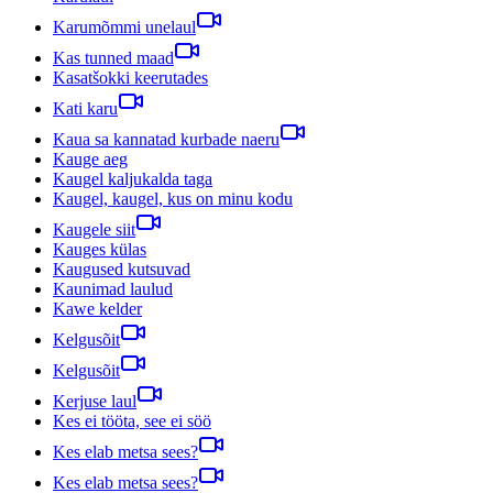
Karumõmmi unelaul
Kas tunned maad
Kasatšokki keerutades
Kati karu
Kaua sa kannatad kurbade naeru
Kauge aeg
Kaugel kaljukalda taga
Kaugel, kaugel, kus on minu kodu
Kaugele siit
Kauges külas
Kaugused kutsuvad
Kaunimad laulud
Kawe kelder
Kelgusõit
Kelgusõit
Kerjuse laul
Kes ei tööta, see ei söö
Kes elab metsa sees?
Kes elab metsa sees?