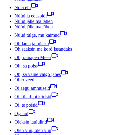
Nõia elu
Nüüd ja edaspidi
Nüüd jälle ma lähen
Nüüd jälle ma lähen
Nüüd tulge, mu kaimud
Oh laula ja hõiska
Oh saaksin ma kord Issandaks
Oh, punapea Meeri
Oh, sa poiss
Oh, sa vaine valgõ jänes
Ohio veed
Oi aegu ammuseid
Oi külad, oi kõrtsid
Oi, te poisid
Ojalaul
Oleksin laululind
Olen viin, olen viin