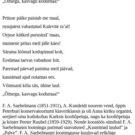
„Õitsegu, kasvagu kodumaa!“ 

Priiuse päike paistab me maal,

rusujatest vabastatud Kalevite ra’al!

Orjuse kütked purustud’ maas,

muistene priius meil jälle käes!

Särama löönud kodupinnal koit,

Eestimaa taevas vabaduse loit.

Paremad päevad paistma meil jäävad,

kaunimad ajad ootamas ees.

Võimsasti kõla siis, ühine laul:

„Õitsegu, kasvagu kodumaa!“
F. A. Saebelmann (1851-1911), A. Kunileidi noorem vend, õppis
Peterburi konservatooriumi klaveriklassis ja oli Anna kiriku organist,
seejärel oma kodukohas Karksis kooliõpetaja, nagu ka kooliõpetaja
ja köster Peeter Ruubel (1859-1929). Nende koostöös sündisid F. A.
Saebelmanni loomingu parimad saavutused „Kaunimad laulud” ja
„Palve”. F. A. Saebelmanni loomingusse kuuluvad eelkõige