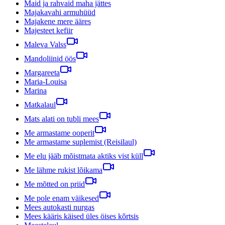
Maid ja rahvaid maha jättes
Majakavahi armuhüüd
Majakene mere ääres
Majesteet kefiir
Maleva Valss
Mandoliinid öös
Margareeta
Maria-Louisa
Marina
Matkalaul
Mats alati on tubli mees
Me armastame ooperit
Me armastame suplemist (Reisilaul)
Me elu jääb mõistmata aktiks vist küll
Me lähme rukist lõikama
Me mõtted on priid
Me pole enam väikesed
Mees autokasti nurgas
Mees kääris käised üles öises kõrtsis