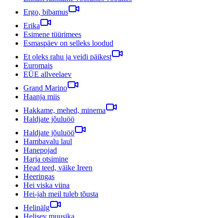
Ergo, bibamus
Erika
Esimene tüürimees
Esmaspäev on selleks loodud
Et oleks rahu ja veidi päikest
Euromais
EÜE allveelaev
Grand Marino
Haanja miis
Hakkame, mehed, minema
Haldjate jõuluöö
Haldjate jõuluöö
Hambavalu laul
Hanepojad
Harja otsimine
Head teed, väike Ireen
Heeringas
Hei viska viina
Hei-jah meil tuleb tõusta
Helinälg
Helisev muusika