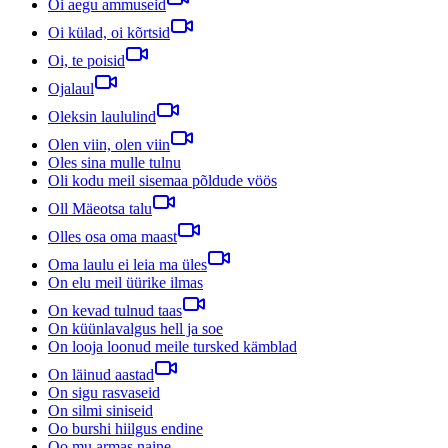
Oi aegu ammuseid
Oi külad, oi kõrtsid
Oi, te poisid
Ojalaul
Oleksin laululind
Olen viin, olen viin
Oles sina mulle tulnu
Oli kodu meil sisemaa põldude vöös
Oll Mäeotsa talu
Olles osa oma maast
Oma laulu ei leia ma üles
On elu meil üürike ilmas
On kevad tulnud taas
On küünlavalgus hell ja soe
On looja loonud meile tursked kämblad
On läinud aastad
On sigu rasvaseid
On silmi siniseid
Oo burshi hiilgus endine
Oo mu armas naine