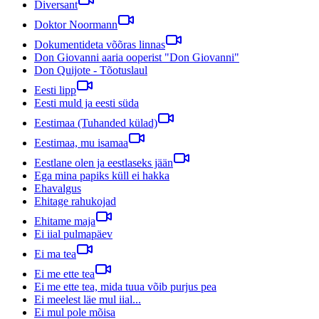
Diversant
Doktor Noormann
Dokumentideta võõras linnas
Don Giovanni aaria ooperist "Don Giovanni"
Don Quijote - Tõotuslaul
Eesti lipp
Eesti muld ja eesti süda
Eestimaa (Tuhanded külad)
Eestimaa, mu isamaa
Eestlane olen ja eestlaseks jään
Ega mina papiks küll ei hakka
Ehavalgus
Ehitage rahukojad
Ehitame maja
Ei iial pulmapäev
Ei ma tea
Ei me ette tea
Ei me ette tea, mida tuua võib purjus pea
Ei meelest läe mul iial...
Ei mul pole mõisa