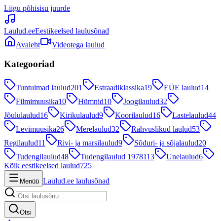
Liigu põhisisu juurde
Laulud.ee
Eestikeelsed laulusõnad
Avaleht
Videotega laulud
Kategooriad
Tuntuimad laulud
201
Estraadiklassika
19
EÜE laulud
14
Filmimuusika
10
Hümnid
10
Joogilaulud
32
Jõululaulud
16
Kirikulaulud
9
Koorilaulud
16
Lastelaulud
44
Levimuusika
26
Merelaulud
32
Rahvuslikud laulud
53
Regilaulud
11
Rivi- ja marsilaulud
9
Sõduri- ja sõjalaulud
20
Tudengilaulud
48
Tudengilaulud 1978
113
Unelaulud
6
Kõik eestikeelsed laulud
725
Laulud.ee laulusõnad
Menüü
Otsi