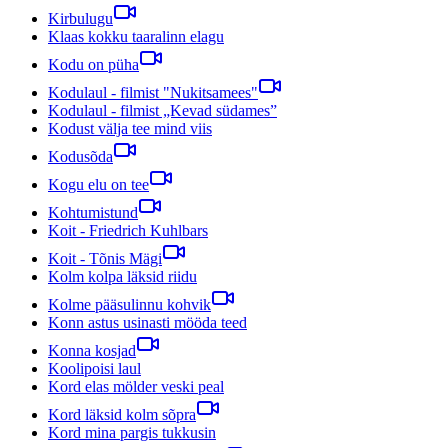
Kirbulugu
Klaas kokku taaralinn elagu
Kodu on püha
Kodulaul - filmist "Nukitsamees"
Kodulaul - filmist „Kevad südames”
Kodust välja tee mind viis
Kodusõda
Kogu elu on tee
Kohtumistund
Koit - Friedrich Kuhlbars
Koit - Tõnis Mägi
Kolm kolpa läksid riidu
Kolme pääsulinnu kohvik
Konn astus usinasti mööda teed
Konna kosjad
Koolipoisi laul
Kord elas mölder veski peal
Kord läksid kolm sõpra
Kord mina pargis tukkusin