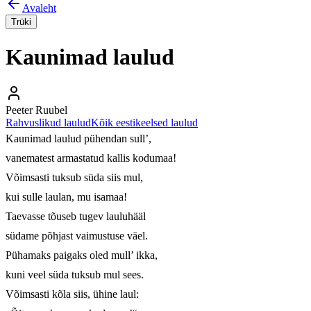
Avaleht
Trüki
Kaunimad laulud
Peeter Ruubel
Rahvuslikud laulud
Kõik eestikeelsed laulud
Kaunimad laulud pühendan sull’,

vanematest armastatud kallis kodumaa!

Võimsasti tuksub süda siis mul,

kui sulle laulan, mu isamaa!

Taevasse tõuseb tugev lauluhääl

südame põhjast vaimustuse väel.

Pühamaks paigaks oled mull’ ikka,

kuni veel süda tuksub mul sees.

Võimsasti kõla siis, ühine laul:
