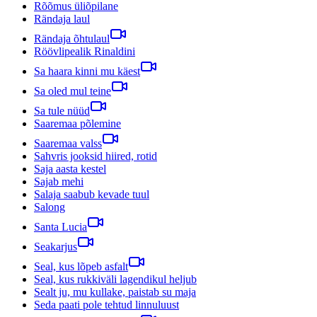
Rõõmus üliõpilane
Rändaja laul
Rändaja õhtulaul
Röövlipealik Rinaldini
Sa haara kinni mu käest
Sa oled mul teine
Sa tule nüüd
Saaremaa põlemine
Saaremaa valss
Sahvris jooksid hiired, rotid
Saja aasta kestel
Sajab mehi
Salaja saabub kevade tuul
Salong
Santa Lucia
Seakarjus
Seal, kus lõpeb asfalt
Seal, kus rukkiväli lagendikul heljub
Sealt ju, mu kullake, paistab su maja
Seda paati pole tehtud linnuluust