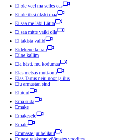
Ei ole veel ma selles eas
Ei ole üksi ükski maa
Ei saa me läbi Lätita
Ei saa mitte vaiki olla
Ei takista vallid
Eidekene ketrab
Eilne kallim
Ela hästi, mu kodumaa
Elas metsas muti-onu
Elas Tartus neiu noor ja ilus
Elu armastan sind
Elutuul
Ema süda
Emake
Emakesele
Emale
Emmaste juubelilaul
Ennast raiskame võõrastes voodites