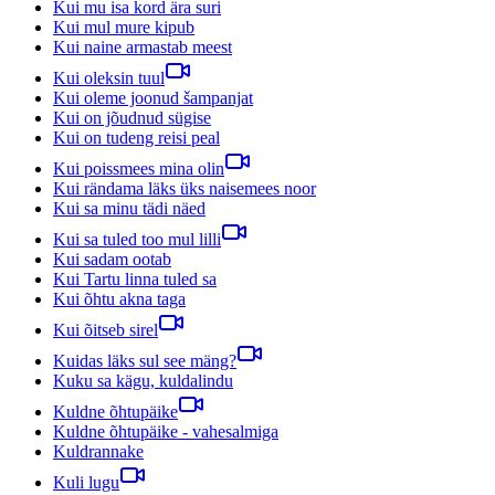
Kui mu isa kord ära suri
Kui mul mure kipub
Kui naine armastab meest
Kui oleksin tuul
Kui oleme joonud šampanjat
Kui on jõudnud sügise
Kui on tudeng reisi peal
Kui poissmees mina olin
Kui rändama läks üks naisemees noor
Kui sa minu tädi näed
Kui sa tuled too mul lilli
Kui sadam ootab
Kui Tartu linna tuled sa
Kui õhtu akna taga
Kui õitseb sirel
Kuidas läks sul see mäng?
Kuku sa kägu, kuldalindu
Kuldne õhtupäike
Kuldne õhtupäike - vahesalmiga
Kuldrannake
Kuli lugu