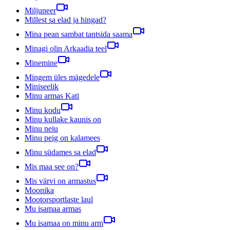
Miljuneer
Millest sa elad ja hingad?
Mina pean sambat tantsida saama
Minagi olin Arkaadia teel
Minemine
Mingem üles mägedele
Miniseelik
Minu armas Kati
Minu kodu
Minu kullake kaunis on
Minu neiu
Minu peig on kalamees
Minu südames sa elad
Mis maa see on?
Mis värvi on armastus
Moonika
Mootorsportlaste laul
Mu isamaa armas
Mu isamaa on minu arm