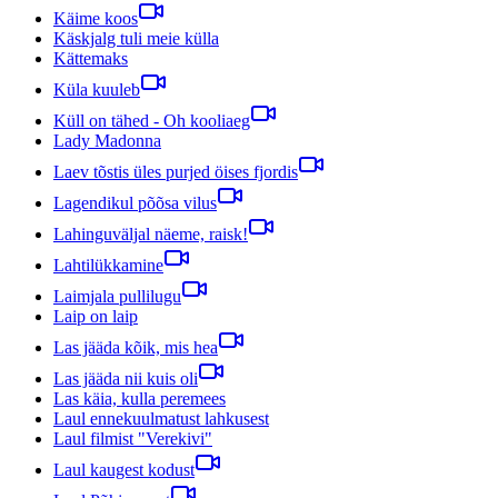
Käime koos
Käskjalg tuli meie külla
Kättemaks
Küla kuuleb
Küll on tähed - Oh kooliaeg
Lady Madonna
Laev tõstis üles purjed öises fjordis
Lagendikul põõsa vilus
Lahinguväljal näeme, raisk!
Lahtilükkamine
Laimjala pullilugu
Laip on laip
Las jääda kõik, mis hea
Las jääda nii kuis oli
Las käia, kulla peremees
Laul ennekuulmatust lahkusest
Laul filmist "Verekivi"
Laul kaugest kodust