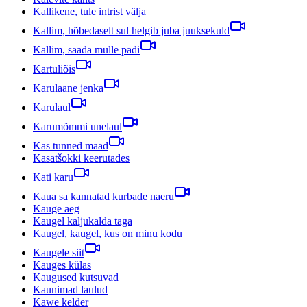
Kallikene, tule intrist välja
Kallim, hõbedaselt sul helgib juba juuksekuld
Kallim, saada mulle padi
Kartuliõis
Karulaane jenka
Karulaul
Karumõmmi unelaul
Kas tunned maad
Kasatšokki keerutades
Kati karu
Kaua sa kannatad kurbade naeru
Kauge aeg
Kaugel kaljukalda taga
Kaugel, kaugel, kus on minu kodu
Kaugele siit
Kauges külas
Kaugused kutsuvad
Kaunimad laulud
Kawe kelder