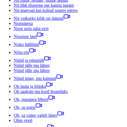
Nii mina, neiuke, sinule laulan
Nii tihti tõuseme me kannu tagant
Nii tugevad kui kaljud suures meres
Nii vaikseks kõik on jäänud
Nonnipesa
Noor neiu raha eest
Nooruse laul
Nuku hällilaul
Nõia elu
Nüüd ja edaspidi
Nüüd jälle ma lähen
Nüüd jälle ma lähen
Nüüd tulge, mu kaimud
Oh laula ja hõiska
Oh saaksin ma kord Issandaks
Oh, punapea Meeri
Oh, sa poiss
Oh, sa vaine valgõ jänes
Ohio veed