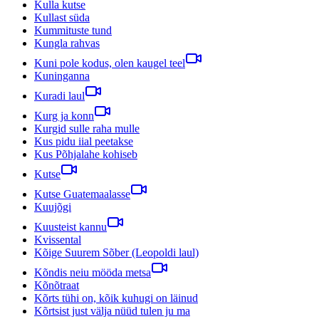
Kulla kutse
Kullast süda
Kummituste tund
Kungla rahvas
Kuni pole kodus, olen kaugel teel
Kuninganna
Kuradi laul
Kurg ja konn
Kurgid sulle raha mulle
Kus pidu iial peetakse
Kus Põhjalahe kohiseb
Kutse
Kutse Guatemaalasse
Kuujõgi
Kuusteist kannu
Kvissental
Kõige Suurem Sõber (Leopoldi laul)
Kõndis neiu mööda metsa
Kõnõtraat
Kõrts tühi on, kõik kuhugi on läinud
Kõrtsist just välja nüüd tulen ju ma