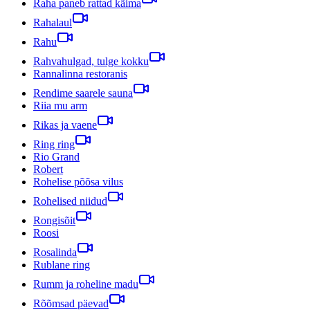
Raha paneb rattad käima
Rahalaul
Rahu
Rahvahulgad, tulge kokku
Rannalinna restoranis
Rendime saarele sauna
Riia mu arm
Rikas ja vaene
Ring ring
Rio Grand
Robert
Rohelise põõsa vilus
Rohelised niidud
Rongisõit
Roosi
Rosalinda
Rublane ring
Rumm ja roheline madu
Rõõmsad päevad