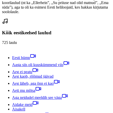
koorilaulud (nt ka „Ellerhein”, „Su priiuse nad olid matnud”, „Ema
süda”), aga ta oli ka esimesi Eesti heliloojaid, kes hakkas kirjutama
soololaule.
Kõik eestikeelsed laulud
725
laulu
Eesti hümn
Aasta siis oli kuuskümmend viis
Aeg ei peatu
Aeg kaob, rõõmud jäävad
Aeg läheb, aga õnn ei kao
Aeti mu mõtsa
Aga neidudel meeldib see väga
Aidake meid
Aisakell