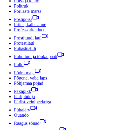
Poiss ja kitarr
Politruk
Porilaste marss
Postipoiss
Priius, kallis anne
Professorite duett
Prostituudi laul
Protestilaul
Puhastustuli
Puhu tuul ja tõuka paati
Pullu
Põdra maja
Põgene, vaba laps
Põhjamaa pojad
Päkapikk
Pärlipüüdja
Pärlist veinipeekriga
Pühajärv
Quando
Raagus sõnad