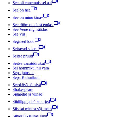
See oli ennemuistsel aal
See on hea
See on minu tänav
See rõõm on elust endast
See Vene riigi säädus
See viis
Segased lood
Seiravad seierid
Seitse pruuti
Seitse vanatüdrukut
Sel hommikul nii vara
Sepa jutustus
Sepa Kahurikuul
Setokõsõ sõitsivä
Shakespeare
Sigaretid ja viinad
Siidilipp ja hõbepurjed
Siis sai minust sõjamees
Silver Ükssilma lugu