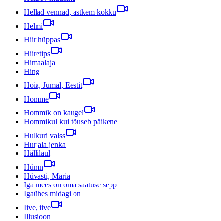
Hellad vennad, astkem kokku
Helmi
Hiir hüppas
Hiiretips
Himaalaja
Hing
Hoia, Jumal, Eestit
Homme
Hommik on kaugel
Hommikul kui tõuseb päikene
Hulkuri valss
Hurjala jenka
Hällilaul
Hümn
Hüvasti, Maria
Iga mees on oma saatuse sepp
Igaühes midagi on
Iive, iive
Illusioon