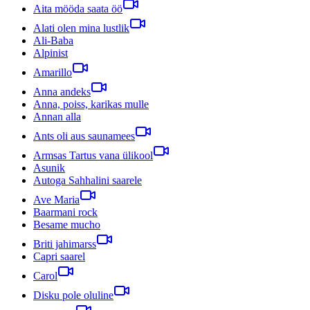
Aita mööda saata öö
Alati olen mina lustlik
Ali-Baba
Alpinist
Amarillo
Anna andeks
Anna, poiss, karikas mulle
Annan alla
Ants oli aus saunamees
Armsas Tartus vana ülikool
Asunik
Autoga Sahhalini saarele
Ave Maria
Baarmani rock
Besame mucho
Briti jahimarss
Capri saarel
Carol
Disku pole oluline