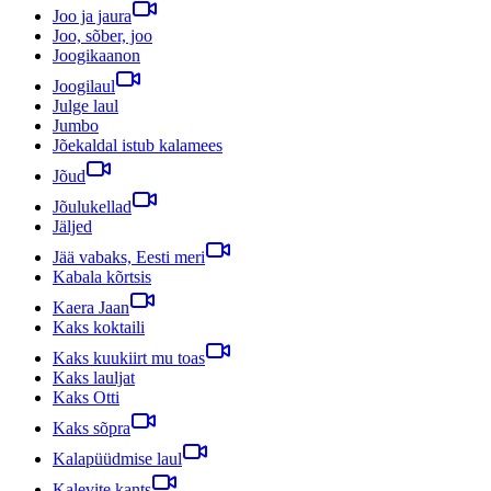
Joo ja jaura
Joo, sõber, joo
Joogikaanon
Joogilaul
Julge laul
Jumbo
Jõekaldal istub kalamees
Jõud
Jõulukellad
Jäljed
Jää vabaks, Eesti meri
Kabala kõrtsis
Kaera Jaan
Kaks koktaili
Kaks kuukiirt mu toas
Kaks lauljat
Kaks Otti
Kaks sõpra
Kalapüüdmise laul
Kalevite kants