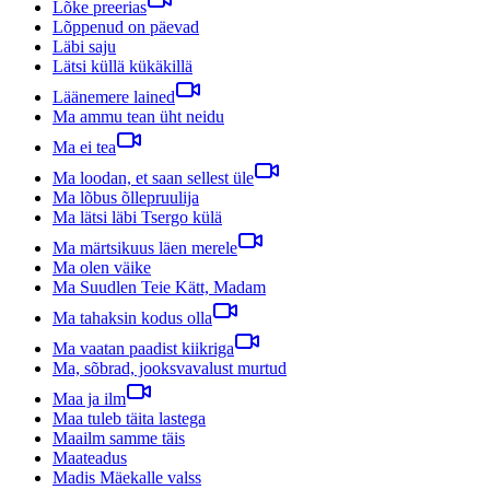
Lõke preerias
Lõppenud on päevad
Läbi saju
Lätsi küllä kükäkillä
Läänemere lained
Ma ammu tean üht neidu
Ma ei tea
Ma loodan, et saan sellest üle
Ma lõbus õllepruulija
Ma lätsi läbi Tsergo külä
Ma märtsikuus läen merele
Ma olen väike
Ma Suudlen Teie Kätt, Madam
Ma tahaksin kodus olla
Ma vaatan paadist kiikriga
Ma, sõbrad, jooksvavalust murtud
Maa ja ilm
Maa tuleb täita lastega
Maailm samme täis
Maateadus
Madis Mäekalle valss