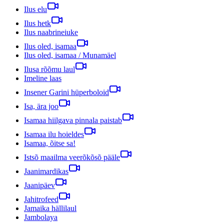
Ilus elu
Ilus hetk
Ilus naabrineiuke
Ilus oled, isamaa
Ilus oled, isamaa / Munamäel
Ilusa rõõmu laul
Imeline laas
Insener Garini hüperboloid
Isa, ära joo
Isamaa hiilgava pinnala paistab
Isamaa ilu hoieldes
Isamaa, õitse sa!
Istsõ maailma veerõkõsõ pääle
Jaanimardikas
Jaanipäev
Jahitrofeed
Jamaika hällilaul
Jambolaya