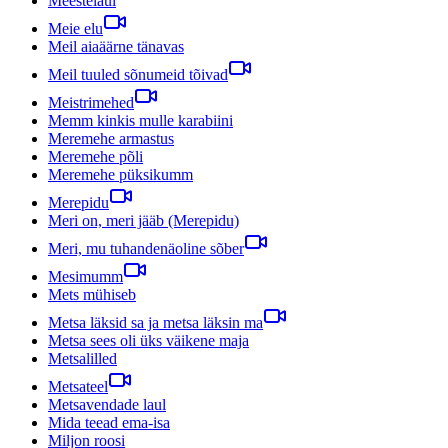
Meestelaul
Meie elu
Meil aiaäärne tänavas
Meil tuuled sõnumeid tõivad
Meistrimehed
Memm kinkis mulle karabiini
Meremehe armastus
Meremehe põli
Meremehe püksikumm
Merepidu
Meri on, meri jääb (Merepidu)
Meri, mu tuhandenäoline sõber
Mesimumm
Mets mühiseb
Metsa läksid sa ja metsa läksin ma
Metsa sees oli üks väikene maja
Metsalilled
Metsateel
Metsavendade laul
Mida teead ema-isa
Miljon roosi