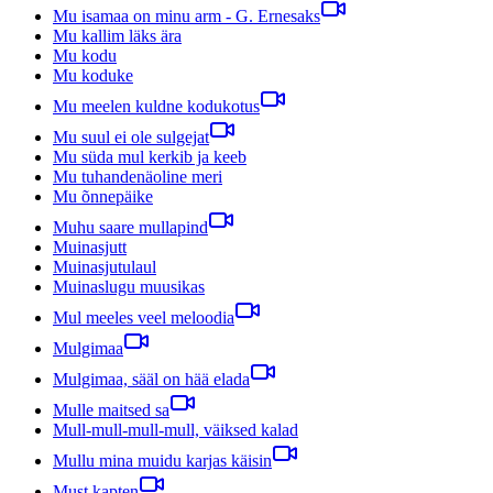
Mu isamaa on minu arm - G. Ernesaks
Mu kallim läks ära
Mu kodu
Mu koduke
Mu meelen kuldne kodukotus
Mu suul ei ole sulgejat
Mu süda mul kerkib ja keeb
Mu tuhandenäoline meri
Mu õnnepäike
Muhu saare mullapind
Muinasjutt
Muinasjutulaul
Muinaslugu muusikas
Mul meeles veel meloodia
Mulgimaa
Mulgimaa, sääl on hää elada
Mulle maitsed sa
Mull-mull-mull-mull, väiksed kalad
Mullu mina muidu karjas käisin
Must kapten