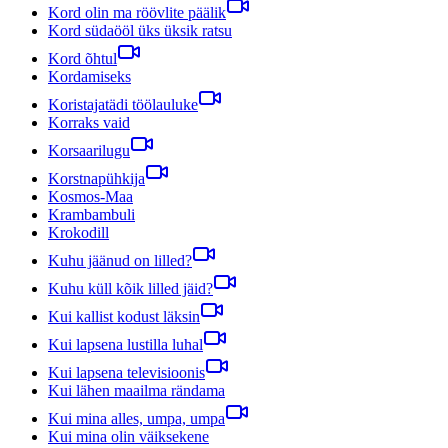
Kord olin ma röövlite päälik
Kord südaööl üks üksik ratsu
Kord õhtul
Kordamiseks
Koristajatädi töölauluke
Korraks vaid
Korsaarilugu
Korstnapühkija
Kosmos-Maa
Krambambuli
Krokodill
Kuhu jäänud on lilled?
Kuhu küll kõik lilled jäid?
Kui kallist kodust läksin
Kui lapsena lustilla luhal
Kui lapsena televisioonis
Kui lähen maailma rändama
Kui mina alles, umpa, umpa
Kui mina olin väiksekene