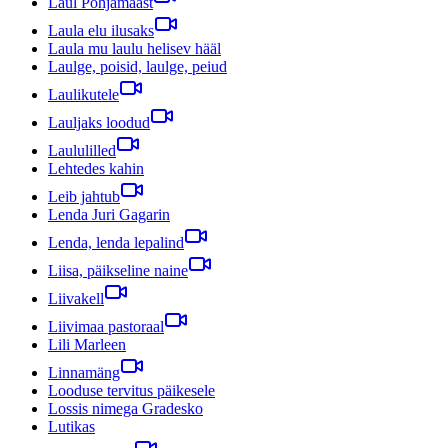
Laul Põhjamaast
Laula elu ilusaks
Laula mu laulu helisev hääl
Laulge, poisid, laulge, peiud
Laulikutele
Lauljaks loodud
Laululilled
Lehtedes kahin
Leib jahtub
Lenda Juri Gagarin
Lenda, lenda lepalind
Liisa, päikseline naine
Liivakell
Liivimaa pastoraal
Lili Marleen
Linnamäng
Looduse tervitus päikesele
Lossis nimega Gradesko
Lutikas