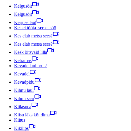
Kelgusõit
Kelgusõit
Kerjuse laul
Kes ei tööta, see ei söö
Kes elab metsa sees?
Kes elab metsa sees?
Kesk õitsvaid lilla
Ketramas
Kevade laul no. 2
Kevadel
Kevadpidu
Kihnu laul
Kihnu saar
Kiilaspea
Kiisu läks kõndima
Kiitus
Kikilips