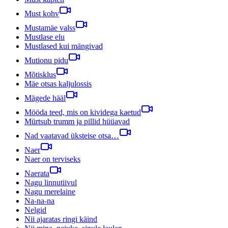
Must kohv
Mustamäe valss
Mustlase elu
Mustlased kui mängivad
Mutionu pidu
Mõtisklus
Mäe otsas kaljulossis
Mägede hääl
Mööda teed, mis on kividega kaetud
Mürtsub trumm ja pillid hüüavad
Nad vaatavad üksteise otsa…
Naer
Naer on terviseks
Naerata
Nagu linnutiivul
Nagu merelaine
Na-na-na
Nelgid
Nii ajaratas ringi käind