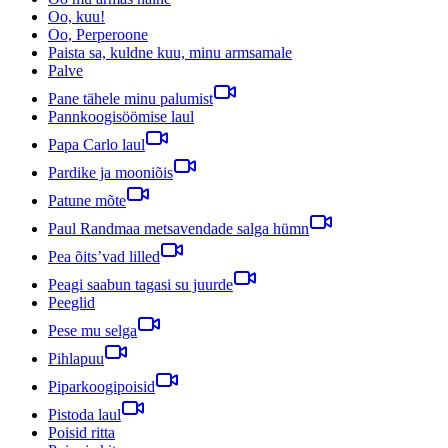
Oo, kuu!
Oo, Perperoone
Paista sa, kuldne kuu, minu armsamale
Palve
Pane tähele minu palumist
Pannkoogisöömise laul
Papa Carlo laul
Pardike ja mooniõis
Patune mõte
Paul Randmaa metsavendade salga hümn
Pea õits’vad lilled
Peagi saabun tagasi su juurde
Peeglid
Pese mu selga
Pihlapuu
Piparkoogipoisid
Pistoda laul
Poisid ritta