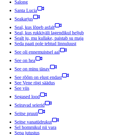
Salong
Santa Lucia
Seakarjus
Seal, kus lõpeb asfalt
Seal, kus rukkiväli lagendikul heljub
Sealt ju, mu kullake, paistab su maja
Seda paati pole tehtud linnuluust
See oli ennemuistsel aal
See on hea
See on minu tänav
See rõõm on elust endast
See Vene riigi säädus
See viis
Segased lood
Seiravad seierid
Seitse pruuti
Seitse vanatüdrukut
Sel hommikul nii vara
Sepa jutustus