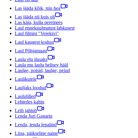
Las jääda kõik, mis hea
Las jääda nii kuis oli
Las käia, kulla peremees
Laul ennekuulmatust lahkusest
Laul filmist "Verekivi"
Laul kaugest kodust
Laul Põhjamaast
Laula elu ilusaks
Laula mu laulu helisev hääl
Laulge, poisid, laulge, peiud
Laulikutele
Lauljaks loodud
Laululilled
Lehtedes kahin
Leib jahtub
Lenda Juri Gagarin
Lenda, lenda lepalind
Liisa, päikseline naine