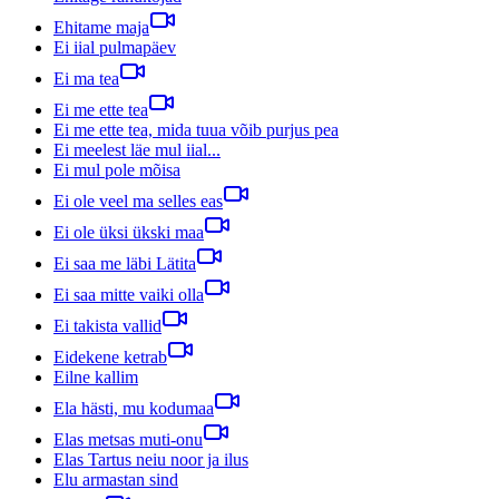
Ehitame maja
Ei iial pulmapäev
Ei ma tea
Ei me ette tea
Ei me ette tea, mida tuua võib purjus pea
Ei meelest läe mul iial...
Ei mul pole mõisa
Ei ole veel ma selles eas
Ei ole üksi ükski maa
Ei saa me läbi Lätita
Ei saa mitte vaiki olla
Ei takista vallid
Eidekene ketrab
Eilne kallim
Ela hästi, mu kodumaa
Elas metsas muti-onu
Elas Tartus neiu noor ja ilus
Elu armastan sind