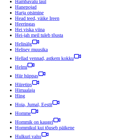
Hambavalu laul
Hanepojad
Harja otsimine
Head teed, väike Ireen
Heeringas
Hei viska viina
Hei-jah meil tuleb tõusta
Helinälg
Helisev muusika
Hellad vennad, astkem kokku
Helmi
Hiir hüppas
Hiiretips
Himaalaja
Hing
Hoia, Jumal, Eestit
Homme
Hommik on kaugel
Hommikul kui tõuseb päikene
Hulkuri valss