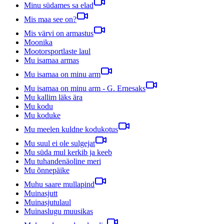
Minu südames sa elad
Mis maa see on?
Mis värvi on armastus
Moonika
Mootorsportlaste laul
Mu isamaa armas
Mu isamaa on minu arm
Mu isamaa on minu arm - G. Ernesaks
Mu kallim läks ära
Mu kodu
Mu koduke
Mu meelen kuldne kodukotus
Mu suul ei ole sulgejat
Mu süda mul kerkib ja keeb
Mu tuhandenäoline meri
Mu õnnepäike
Muhu saare mullapind
Muinasjutt
Muinasjutulaul
Muinaslugu muusikas