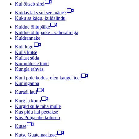
Kui õitseb sirel
Kuidas läks sul see mäng?
Kuku sa kägu, kuldalindu
Kuldne õhtupäike
Kuldne õhtupäike - vahesalmiga
Kuldrannake
Kuli lugu
Kulla kutse
Kullast süda
Kummituste tund
Kungla rahvas
Kuni pole kodus, olen kaugel teel
Kuninganna
Kuradi laul
Kurg ja konn
Kurgid sulle raha mulle
Kus pidu iial peetakse
Kus Põhjalahe kohiseb
Kutse
Kutse Guatemaalasse