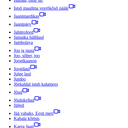
Isamaa, õitse sa!
Istsõ maailma veerõkõsõ pääle
Jaanimardikas
Jaanipäev
Jahitrofeed
Jamaika hällilaul
Jambolaya
Joo ja jaura
Joo, sõber, joo
Joogikaanon
Joogilaul
Julge laul
Jumbo
Jõekaldal istub kalamees
Jõud
Jõulukellad
Jäljed
Jää vabaks, Eesti meri
Kabala kõrtsis
Kaera Jaan