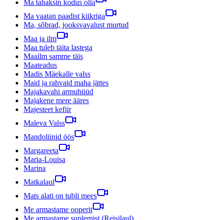
Ma tahaksin kodus olla
Ma vaatan paadist kiikriga
Ma, sõbrad, jooksvavalust murtud
Maa ja ilm
Maa tuleb täita lastega
Maailm samme täis
Maateadus
Madis Mäekalle valss
Maid ja rahvaid maha jättes
Majakavahi armuhüüd
Majakene mere ääres
Majesteet kefiir
Maleva Valss
Mandoliinid öös
Margareeta
Maria-Louisa
Marina
Matkalaul
Mats alati on tubli mees
Me armastame ooperit
Me armastame suplemist (Reisilaul)