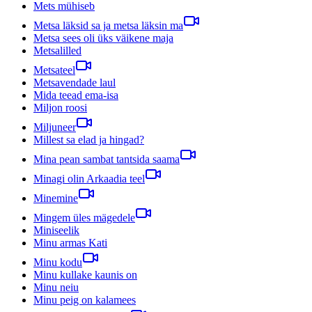
Mets mühiseb
Metsa läksid sa ja metsa läksin ma
Metsa sees oli üks väikene maja
Metsalilled
Metsateel
Metsavendade laul
Mida teead ema-isa
Miljon roosi
Miljuneer
Millest sa elad ja hingad?
Mina pean sambat tantsida saama
Minagi olin Arkaadia teel
Minemine
Mingem üles mägedele
Miniseelik
Minu armas Kati
Minu kodu
Minu kullake kaunis on
Minu neiu
Minu peig on kalamees