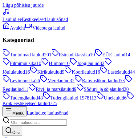
Liigu põhisisu juurde
Laulud.ee
Eestikeelsed laulusõnad
Avaleht
Videotega laulud
Kategooriad
Tuntuimad laulud
201
Estraadiklassika
19
EÜE laulud
14
Filmimuusika
10
Hümnid
10
Joogilaulud
32
Jõululaulud
16
Kirikulaulud
9
Koorilaulud
16
Lastelaulud
44
Levimuusika
26
Merelaulud
32
Rahvuslikud laulud
53
Regilaulud
11
Rivi- ja marsilaulud
9
Sõduri- ja sõjalaulud
20
Tudengilaulud
48
Tudengilaulud 1978
113
Unelaulud
6
Kõik eestikeelsed laulud
725
Laulud.ee laulusõnad
Menüü
Otsi