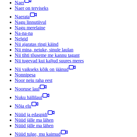
Naer
Naer on terviseks
Naerata
Nagu linnutiivul
Nagu merelaine
Na-na-na
Nelgid
Nii ajaratas ringi käind
Nii mina, neiuke, sinule laulan
Nii tihti tõuseme me kannu tagant
Nii tugevad kui kaljud suures meres
Nii vaikseks kõik on jäänud
Nonnipesa
Noor neiu raha eest
Nooruse laul
Nuku hällilaul
Nõia elu
Nüüd ja edaspidi
Nüüd jälle ma lähen
Nüüd jälle ma lähen
Nüüd tulge, mu kaimud