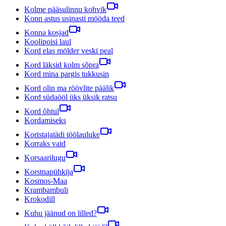
Kolme pääsulinnu kohvik
Konn astus usinasti mööda teed
Konna kosjad
Koolipoisi laul
Kord elas mölder veski peal
Kord läksid kolm sõpra
Kord mina pargis tukkusin
Kord olin ma röövlite päälik
Kord südaööl üks üksik ratsu
Kord õhtul
Kordamiseks
Koristajatädi töölauluke
Korraks vaid
Korsaarilugu
Korstnapühkija
Kosmos-Maa
Krambambuli
Krokodill
Kuhu jäänud on lilled?