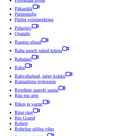
Põhjamaa pojad
Päkapikk
Pärlipüüdja
Pärlist veinipeekriga
Pühajärv
Quando
Raagus sõnad
Raha paneb rattad käima
Rahalaul
Rahu
Rahvahulgad, tulge kokku
Rannalinna restoranis
Rendime saarele sauna
Riia mu arm
Rikas ja vaene
Ring ring
Rio Grand
Robert
Rohelise põõsa vilus