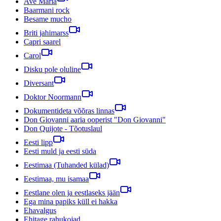
Ave Maria
Baarmani rock
Besame mucho
Briti jahimarss
Capri saarel
Carol
Disku pole oluline
Diversant
Doktor Noormann
Dokumentideta võõras linnas
Don Giovanni aaria ooperist "Don Giovanni"
Don Quijote - Tõotuslaul
Eesti lipp
Eesti muld ja eesti süda
Eestimaa (Tuhanded külad)
Eestimaa, mu isamaa
Eestlane olen ja eestlaseks jään
Ega mina papiks küll ei hakka
Ehavalgus
Ehitage rahukojad