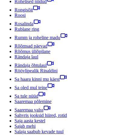
Rohelised niidud
Rongisõit
Roosi
Rosalinda
Rublane ring
Rumm ja roheline madu
Rõõmsad päevad
Rõõmus üliõpilane
Rändaja laul
Rändaja õhtulaul
Röövlipealik Rinaldini
Sa haara kinni mu käest
Sa oled mul teine
Sa tule nüüd
Saaremaa põlemine
Saaremaa valss
Sahvris jooksid hiired, rotid
Saja aasta kestel
Sajab mehi
Salaja saabub kevade tuul