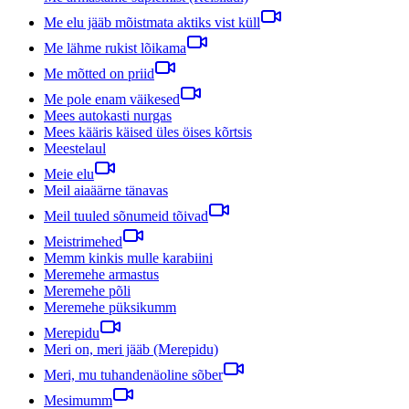
Me elu jääb mõistmata aktiks vist küll
Me lähme rukist lõikama
Me mõtted on priid
Me pole enam väikesed
Mees autokasti nurgas
Mees kääris käised üles öises kõrtsis
Meestelaul
Meie elu
Meil aiaäärne tänavas
Meil tuuled sõnumeid tõivad
Meistrimehed
Memm kinkis mulle karabiini
Meremehe armastus
Meremehe põli
Meremehe püksikumm
Merepidu
Meri on, meri jääb (Merepidu)
Meri, mu tuhandenäoline sõber
Mesimumm