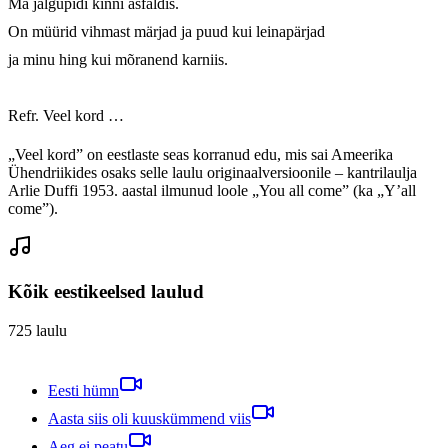
Ma jalgupidi kinni asfaldis.

On müürid vihmast märjad ja puud kui leinapärjad

ja minu hing kui mõranend karniis.

Refr. Veel kord …
„Veel kord” on eestlaste seas korranud edu, mis sai Ameerika
Ühendriikides osaks selle laulu originaalversioonile – kantrilaulja
Arlie Duffi 1953. aastal ilmunud loole „You all come” (ka „Y’all
come”).
Kõik eestikeelsed laulud
725
laulu
Eesti hümn
Aasta siis oli kuuskümmend viis
Aeg ei peatu