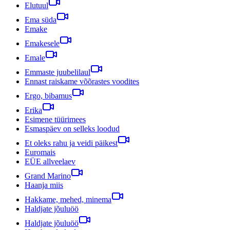
Elutuul
Ema süda
Emake
Emakesele
Emale
Emmaste juubelilaul
Ennast raiskame võõrastes voodites
Ergo, bibamus
Erika
Esimene tüürimees
Esmaspäev on selleks loodud
Et oleks rahu ja veidi päikest
Euromais
EÜE allveelaev
Grand Marino
Haanja miis
Hakkame, mehed, minema
Haldjate jõuluöö
Haldjate jõuluöö