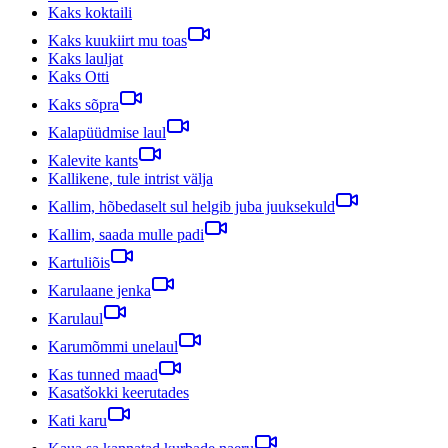
Kaks koktaili
Kaks kuukiirt mu toas
Kaks lauljat
Kaks Otti
Kaks sõpra
Kalapüüdmise laul
Kalevite kants
Kallikene, tule intrist välja
Kallim, hõbedaselt sul helgib juba juuksekuld
Kallim, saada mulle padi
Kartuliõis
Karulaane jenka
Karulaul
Karumõmmi unelaul
Kas tunned maad
Kasatšokki keerutades
Kati karu