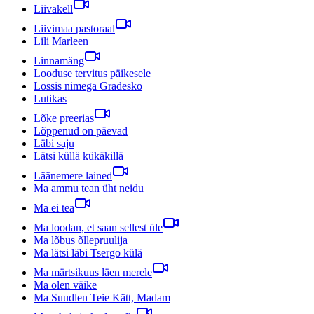
Liivakell
Liivimaa pastoraal
Lili Marleen
Linnamäng
Looduse tervitus päikesele
Lossis nimega Gradesko
Lutikas
Lõke preerias
Lõppenud on päevad
Läbi saju
Lätsi küllä kükäkillä
Läänemere lained
Ma ammu tean üht neidu
Ma ei tea
Ma loodan, et saan sellest üle
Ma lõbus õllepruulija
Ma lätsi läbi Tsergo külä
Ma märtsikuus läen merele
Ma olen väike
Ma Suudlen Teie Kätt, Madam