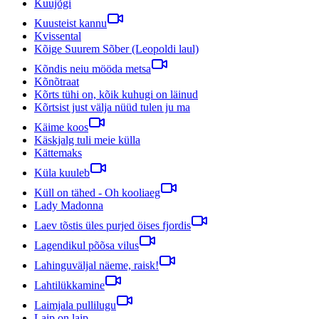
Kuujõgi
Kuusteist kannu
Kvissental
Kõige Suurem Sõber (Leopoldi laul)
Kõndis neiu mööda metsa
Kõnõtraat
Kõrts tühi on, kõik kuhugi on läinud
Kõrtsist just välja nüüd tulen ju ma
Käime koos
Käskjalg tuli meie külla
Kättemaks
Küla kuuleb
Küll on tähed - Oh kooliaeg
Lady Madonna
Laev tõstis üles purjed öises fjordis
Lagendikul põõsa vilus
Lahinguväljal näeme, raisk!
Lahtilükkamine
Laimjala pullilugu
Laip on laip