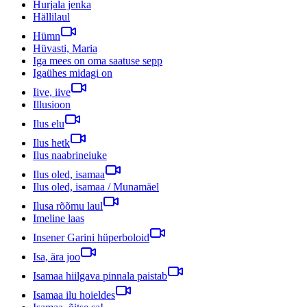
Hurjala jenka
Hällilaul
Hümn
Hüvasti, Maria
Iga mees on oma saatuse sepp
Igaühes midagi on
Iive, iive
Illusioon
Ilus elu
Ilus hetk
Ilus naabrineiuke
Ilus oled, isamaa
Ilus oled, isamaa / Munamäel
Ilusa rõõmu laul
Imeline laas
Insener Garini hüperboloid
Isa, ära joo
Isamaa hiilgava pinnala paistab
Isamaa ilu hoieldes