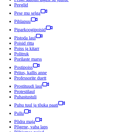
Peeglid
Pese mu selga
Pihlapuu
Piparkoogipoisid
Pistoda laul
Poisid ritta
Poiss ja kitarr
Politruk
Porilaste marss
Postipoiss
Priius, kallis anne
Professorite duett
Prostituudi laul
Protestilaul
Puhastustuli
Puhu tuul ja tõuka paati
Pullu
Põdra maja
Põgene, vaba laps