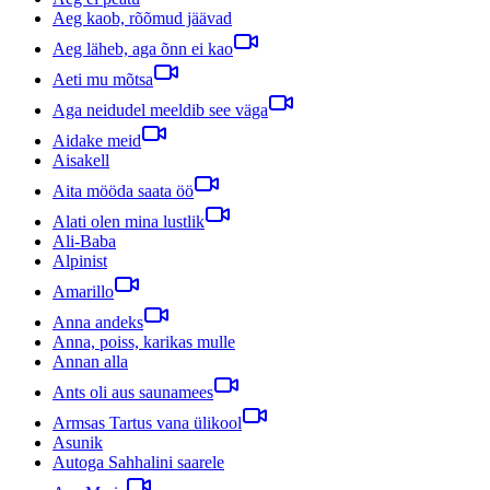
Aeg kaob, rõõmud jäävad
Aeg läheb, aga õnn ei kao
Aeti mu mõtsa
Aga neidudel meeldib see väga
Aidake meid
Aisakell
Aita mööda saata öö
Alati olen mina lustlik
Ali-Baba
Alpinist
Amarillo
Anna andeks
Anna, poiss, karikas mulle
Annan alla
Ants oli aus saunamees
Armsas Tartus vana ülikool
Asunik
Autoga Sahhalini saarele