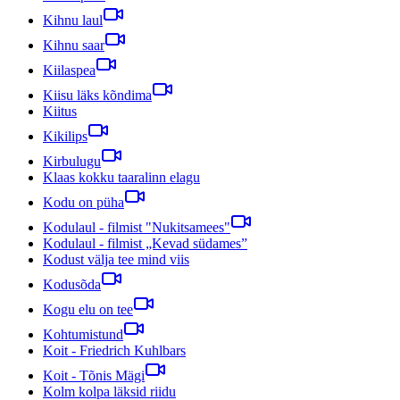
Kihnu laul
Kihnu saar
Kiilaspea
Kiisu läks kõndima
Kiitus
Kikilips
Kirbulugu
Klaas kokku taaralinn elagu
Kodu on püha
Kodulaul - filmist "Nukitsamees"
Kodulaul - filmist „Kevad südames”
Kodust välja tee mind viis
Kodusõda
Kogu elu on tee
Kohtumistund
Koit - Friedrich Kuhlbars
Koit - Tõnis Mägi
Kolm kolpa läksid riidu