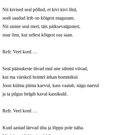
Nii kivised seal põllud, et kivi kivi õlul,

sealt saadud leib on kõigest magusam.

Nii sinine seal meri, täis päiksevalgusteri,

suur õnn, kui sellest kõigest osa saan.

Refr. Veel kord …

Seal pääsukeste tiivad mul une silmist viivad,

kui ma värskeil heintel ärkan hommikul.

Joon külma piima kaevul, kass vaatab, nägu naerul

ja ta pilgus helgib kaval kassikuld.

Refr. Veel kord …

Kuid aastad läevad üha ja lõppu pole näha.
