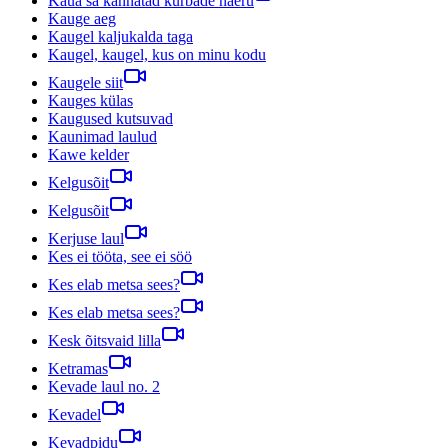
Kaua sa kannatad kurbade naeru
Kauge aeg
Kaugel kaljukalda taga
Kaugel, kaugel, kus on minu kodu
Kaugele siit
Kauges külas
Kaugused kutsuvad
Kaunimad laulud
Kawe kelder
Kelgusõit
Kelgusõit
Kerjuse laul
Kes ei tööta, see ei söö
Kes elab metsa sees?
Kes elab metsa sees?
Kesk õitsvaid lilla
Ketramas
Kevade laul no. 2
Kevadel
Kevadpidu