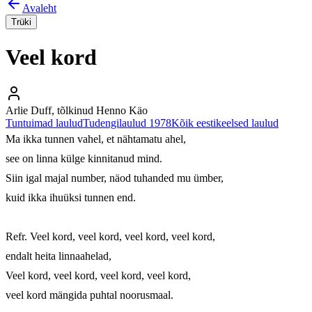
Avaleht
Trüki
Veel kord
Arlie Duff, tõlkinud Henno Käo
Tuntuimad laulud
Tudengilaulud 1978
Kõik eestikeelsed laulud
Ma ikka tunnen vahel, et nähtamatu ahel,

see on linna külge kinnitanud mind.

Siin igal majal number, näod tuhanded mu ümber,

kuid ikka ihuüksi tunnen end.

Refr. Veel kord, veel kord, veel kord, veel kord,

endalt heita linnaahelad,

Veel kord, veel kord, veel kord, veel kord,

veel kord mängida puhtal noorusmaal.
