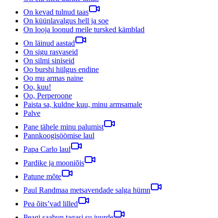
On kevad tulnud taas
On küünlavalgus hell ja soe
On looja loonud meile tursked kämblad
On läinud aastad
On sigu rasvaseid
On silmi siniseid
Oo burshi hiilgus endine
Oo mu armas naine
Oo, kuu!
Oo, Perperoone
Paista sa, kuldne kuu, minu armsamale
Palve
Pane tähele minu palumist
Pannkoogisöömise laul
Papa Carlo laul
Pardike ja mooniõis
Patune mõte
Paul Randmaa metsavendade salga hümn
Pea õits’vad lilled
Peagi saabun tagasi su juurde