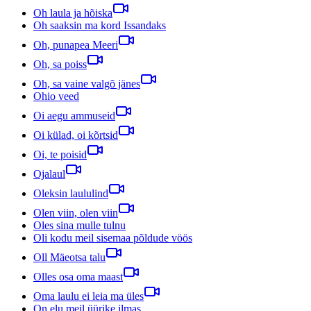
Oh laula ja hõiska
Oh saaksin ma kord Issandaks
Oh, punapea Meeri
Oh, sa poiss
Oh, sa vaine valgõ jänes
Ohio veed
Oi aegu ammuseid
Oi külad, oi kõrtsid
Oi, te poisid
Ojalaul
Oleksin laululind
Olen viin, olen viin
Oles sina mulle tulnu
Oli kodu meil sisemaa põldude vöös
Oll Mäeotsa talu
Olles osa oma maast
Oma laulu ei leia ma üles
On elu meil üürike ilmas