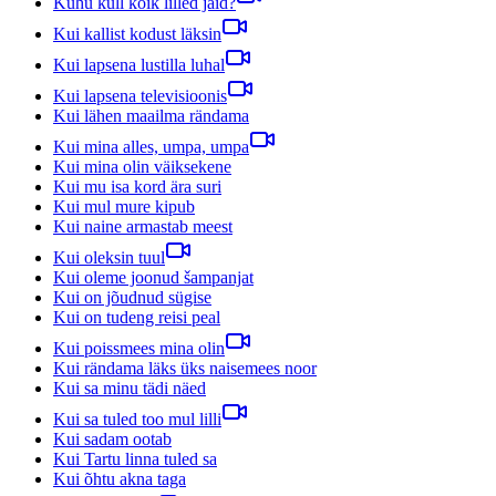
Kuhu küll kõik lilled jäid?
Kui kallist kodust läksin
Kui lapsena lustilla luhal
Kui lapsena televisioonis
Kui lähen maailma rändama
Kui mina alles, umpa, umpa
Kui mina olin väiksekene
Kui mu isa kord ära suri
Kui mul mure kipub
Kui naine armastab meest
Kui oleksin tuul
Kui oleme joonud šampanjat
Kui on jõudnud sügise
Kui on tudeng reisi peal
Kui poissmees mina olin
Kui rändama läks üks naisemees noor
Kui sa minu tädi näed
Kui sa tuled too mul lilli
Kui sadam ootab
Kui Tartu linna tuled sa
Kui õhtu akna taga