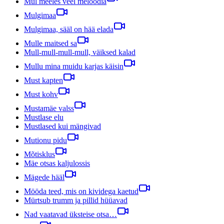
Mul meeles veel meloodia
Mulgimaa
Mulgimaa, sääl on hää elada
Mulle maitsed sa
Mull-mull-mull-mull, väiksed kalad
Mullu mina muidu karjas käisin
Must kapten
Must kohv
Mustamäe valss
Mustlase elu
Mustlased kui mängivad
Mutionu pidu
Mõtisklus
Mäe otsas kaljulossis
Mägede hääl
Mööda teed, mis on kividega kaetud
Mürtsub trumm ja pillid hüüavad
Nad vaatavad üksteise otsa…