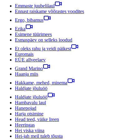
Emmaste juubelilaul
Ennast raiskame võõrastes voodites
Ergo, bibamus
Erika
Esimene tüürimees
Esmaspäev on selleks loodud
Et oleks rahu ja veidi päikest
Euromais
EÜE allveelaev
Grand Marino
Haanja miis
Hakkame, mehed, minema
Haldjate jõuluöö
Haldjate jõuluöö
Hambavalu laul
Hanepojad
Harja otsimine
Head teed, väike Ireen
Heeringas
Hei viska viina
Hei-jah meil tuleb tõusta