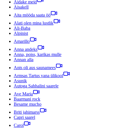
Aidake meid
Aisakell
Aita mööda saata öö
Alati olen mina lustlik
Ali-Baba
Alpinist
Amarillo
Anna andeks
Anna, poiss, karikas mulle
Annan alla
Ants oli aus saunamees
Armsas Tartus vana ülikool
Asunik
Autoga Sahhalini saarele
Ave Maria
Baarmani rock
Besame mucho
Briti jahimarss
Capri saarel
Carol