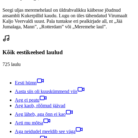
Seegi uljas meremehelaul on üldrahvalikku käibesse jõudnud
ansambli Kukerpillid kaudu. Lugu on üles tähendatud Virumaalt
Kaljo Veervaldi suust. Pala tuntakse eri pealkirjade all, nt „Jää
Jumalaga, Mann”, „Rotterdam” või „Meremehe laul”.
Kõik eestikeelsed laulud
725
laulu
Eesti hümn
Aasta siis oli kuuskümmend viis
Aeg ei peatu
Aeg kaob, rõõmud jäävad
Aeg läheb, aga õnn ei kao
Aeti mu mõtsa
Aga neidudel meeldib see väga