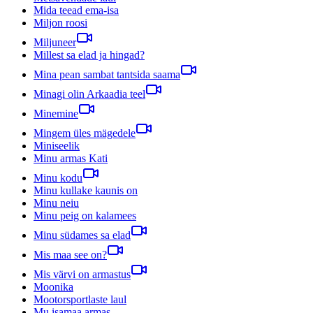
Mida teead ema-isa
Miljon roosi
Miljuneer
Millest sa elad ja hingad?
Mina pean sambat tantsida saama
Minagi olin Arkaadia teel
Minemine
Mingem üles mägedele
Miniseelik
Minu armas Kati
Minu kodu
Minu kullake kaunis on
Minu neiu
Minu peig on kalamees
Minu südames sa elad
Mis maa see on?
Mis värvi on armastus
Moonika
Mootorsportlaste laul
Mu isamaa armas