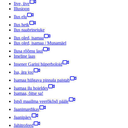
Iive, iive
Illusioon
Ilus elu
Ilus hetk
Ilus naabrineiuke
Ilus oled, isamaa
Ilus oled, isamaa / Munamäel
Ilusa rõõmu laul
Imeline laas
Insener Garini hüperboloid
Isa, ära joo
Isamaa hiilgava pinnala paistab
Isamaa ilu hoieldes
Isamaa, õitse sa!
Istsõ maailma veerõkõsõ pääle
Jaanimardikas
Jaanipäev
Jahitrofeed