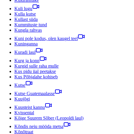
Kuldrannake
Kuli lugu
Kulla kutse
Kullast süda
Kummituste tund
Kungla rahvas
Kuni pole kodus, olen kaugel teel
Kuninganna
Kuradi laul
Kurg ja konn
Kurgid sulle raha mulle
Kus pidu iial peetakse
Kus Põhjalahe kohiseb
Kutse
Kutse Guatemaalasse
Kuujõgi
Kuusteist kannu
Kvissental
Kõige Suurem Sõber (Leopoldi laul)
Kõndis neiu mööda metsa
Kõnõtraat