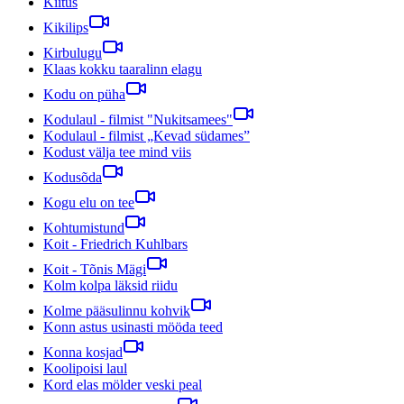
Kiitus
Kikilips
Kirbulugu
Klaas kokku taaralinn elagu
Kodu on püha
Kodulaul - filmist "Nukitsamees"
Kodulaul - filmist „Kevad südames”
Kodust välja tee mind viis
Kodusõda
Kogu elu on tee
Kohtumistund
Koit - Friedrich Kuhlbars
Koit - Tõnis Mägi
Kolm kolpa läksid riidu
Kolme pääsulinnu kohvik
Konn astus usinasti mööda teed
Konna kosjad
Koolipoisi laul
Kord elas mölder veski peal