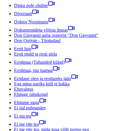
Disku pole oluline
Diversant
Doktor Noormann
Dokumentideta võõras linnas
Don Giovanni aaria ooperist "Don Giovanni"
Don Quijote - Tõotuslaul
Eesti lipp
Eesti muld ja eesti süda
Eestimaa (Tuhanded külad)
Eestimaa, mu isamaa
Eestlane olen ja eestlaseks jään
Ega mina papiks küll ei hakka
Ehavalgus
Ehitage rahukojad
Ehitame maja
Ei iial pulmapäev
Ei ma tea
Ei me ette tea
Ei me ette tea, mida tuua võib purjus pea