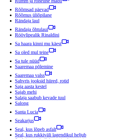
Rumm ja roheline madu
Rõõmsad päevad
Rõõmus üliõpilane
Rändaja laul
Rändaja õhtulaul
Röövlipealik Rinaldini
Sa haara kinni mu käest
Sa oled mul teine
Sa tule nüüd
Saaremaa põlemine
Saaremaa valss
Sahvris jooksid hiired, rotid
Saja aasta kestel
Sajab mehi
Salaja saabub kevade tuul
Salong
Santa Lucia
Seakarjus
Seal, kus lõpeb asfalt
Seal, kus rukkiväli lagendikul heljub