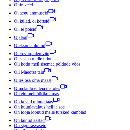
Ohio veed
Oi aegu ammuseid
Oi külad, oi kõrtsid
Oi, te poisid
Ojalaul
Oleksin laululind
Olen viin, olen viin
Oles sina mulle tulnu
Oli kodu meil sisemaa põldude vöös
Oll Mäeotsa talu
Olles osa oma maast
Oma laulu ei leia ma üles
On elu meil üürike ilmas
On kevad tulnud taas
On küünlavalgus hell ja soe
On looja loonud meile tursked kämblad
On läinud aastad
On sigu rasvaseid