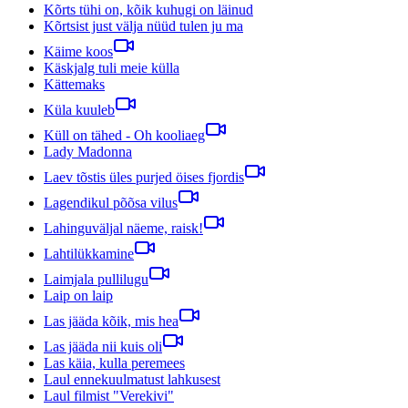
Kõrts tühi on, kõik kuhugi on läinud
Kõrtsist just välja nüüd tulen ju ma
Käime koos
Käskjalg tuli meie külla
Kättemaks
Küla kuuleb
Küll on tähed - Oh kooliaeg
Lady Madonna
Laev tõstis üles purjed öises fjordis
Lagendikul põõsa vilus
Lahinguväljal näeme, raisk!
Lahtilükkamine
Laimjala pullilugu
Laip on laip
Las jääda kõik, mis hea
Las jääda nii kuis oli
Las käia, kulla peremees
Laul ennekuulmatust lahkusest
Laul filmist "Verekivi"