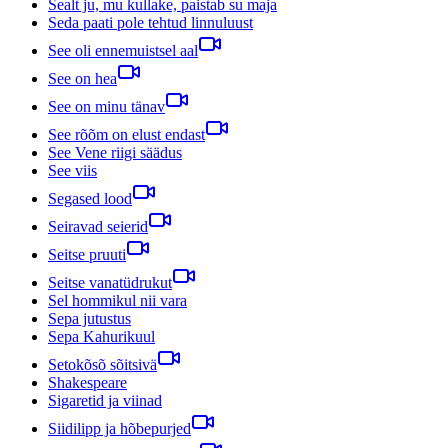
Sealt ju, mu kullake, paistab su maja
Seda paati pole tehtud linnuluust
See oli ennemuistsel aal
See on hea
See on minu tänav
See rõõm on elust endast
See Vene riigi säädus
See viis
Segased lood
Seiravad seierid
Seitse pruuti
Seitse vanatüdrukut
Sel hommikul nii vara
Sepa jutustus
Sepa Kahurikuul
Setokõsõ sõitsivä
Shakespeare
Sigaretid ja viinad
Siidilipp ja hõbepurjed