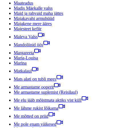
Maateadus
Madis Mäekalle valss
Maid ja rahvaid maha jättes
Majakavahi armuhüüd
Majakene mere ääres
Majesteet kefiir
Maleva Valss
Mandoliinid öös
Margareeta
Maria-Louisa
Marina
Matkalaul
Mats alati on tubli mees
Me armastame ooperit
Me armastame suplemist (Reisilaul)
Me elu jääb mõistmata aktiks vist küll
Me lähme rukist lõikama
Me mõtted on priid
Me pole enam väikesed