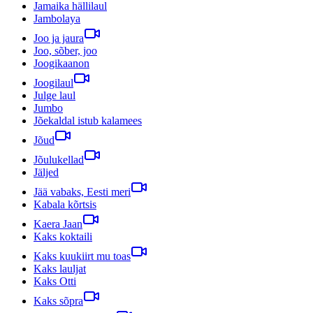
Jamaika hällilaul
Jambolaya
Joo ja jaura
Joo, sõber, joo
Joogikaanon
Joogilaul
Julge laul
Jumbo
Jõekaldal istub kalamees
Jõud
Jõulukellad
Jäljed
Jää vabaks, Eesti meri
Kabala kõrtsis
Kaera Jaan
Kaks koktaili
Kaks kuukiirt mu toas
Kaks lauljat
Kaks Otti
Kaks sõpra