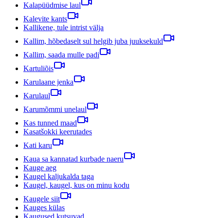
Kalapüüdmise laul
Kalevite kants
Kallikene, tule intrist välja
Kallim, hõbedaselt sul helgib juba juuksekuld
Kallim, saada mulle padi
Kartuliõis
Karulaane jenka
Karulaul
Karumõmmi unelaul
Kas tunned maad
Kasatšokki keerutades
Kati karu
Kaua sa kannatad kurbade naeru
Kauge aeg
Kaugel kaljukalda taga
Kaugel, kaugel, kus on minu kodu
Kaugele siit
Kauges külas
Kaugused kutsuvad