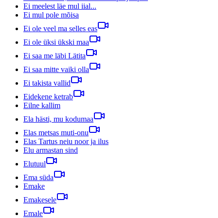
Ei meelest läe mul iial...
Ei mul pole mõisa
Ei ole veel ma selles eas
Ei ole üksi ükski maa
Ei saa me läbi Lätita
Ei saa mitte vaiki olla
Ei takista vallid
Eidekene ketrab
Eilne kallim
Ela hästi, mu kodumaa
Elas metsas muti-onu
Elas Tartus neiu noor ja ilus
Elu armastan sind
Elutuul
Ema süda
Emake
Emakesele
Emale