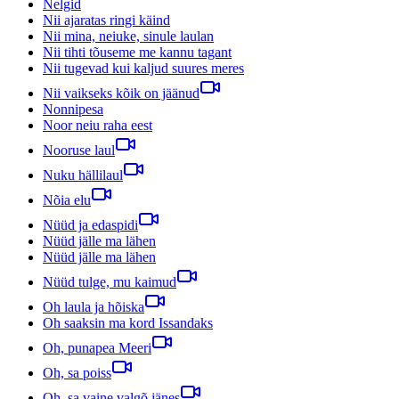
Nelgid
Nii ajaratas ringi käind
Nii mina, neiuke, sinule laulan
Nii tihti tõuseme me kannu tagant
Nii tugevad kui kaljud suures meres
Nii vaikseks kõik on jäänud
Nonnipesa
Noor neiu raha eest
Nooruse laul
Nuku hällilaul
Nõia elu
Nüüd ja edaspidi
Nüüd jälle ma lähen
Nüüd jälle ma lähen
Nüüd tulge, mu kaimud
Oh laula ja hõiska
Oh saaksin ma kord Issandaks
Oh, punapea Meeri
Oh, sa poiss
Oh, sa vaine valgõ jänes