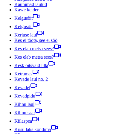
Kaunimad laulud
Kawe kelder
Kelgusõit
Kelgusõit
Kerjuse laul
Kes ei tööta, see ei söö
Kes elab metsa sees?
Kes elab metsa sees?
Kesk õitsvaid lilla
Ketramas
Kevade laul no. 2
Kevadel
Kevadpidu
Kihnu laul
Kihnu saar
Kiilaspea
Kiisu läks kõndima