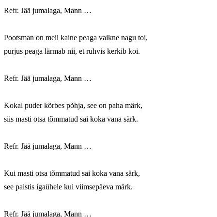
Refr. Jää jumalaga, Mann …

Pootsman on meil kaine peaga vaikne nagu toi,

purjus peaga lärmab nii, et ruhvis kerkib koi.

Refr. Jää jumalaga, Mann …

Kokal puder kõrbes põhja, see on paha märk,

siis masti otsa tõmmatud sai koka vana särk.

Refr. Jää jumalaga, Mann …

Kui masti otsa tõmmatud sai koka vana särk,

see paistis igaühele kui viimsepäeva märk.

Refr. Jää jumalaga, Mann …