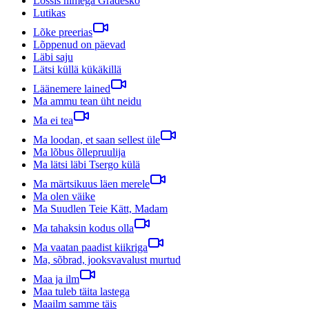
Lossis nimega Gradesko
Lutikas
Lõke preerias
Lõppenud on päevad
Läbi saju
Lätsi küllä kükäkillä
Läänemere lained
Ma ammu tean üht neidu
Ma ei tea
Ma loodan, et saan sellest üle
Ma lõbus õllepruulija
Ma lätsi läbi Tsergo külä
Ma märtsikuus läen merele
Ma olen väike
Ma Suudlen Teie Kätt, Madam
Ma tahaksin kodus olla
Ma vaatan paadist kiikriga
Ma, sõbrad, jooksvavalust murtud
Maa ja ilm
Maa tuleb täita lastega
Maailm samme täis