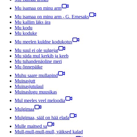
Mu isamaa on minu arm
Mu isamaa on minu arm - G. Ernesaks
Mu kallim läks ära
Mu kodu
Mu koduke
Mu meelen kuldne kodukotus
Mu suul ei ole sulgejat
Mu süda mul kerkib ja keeb
Mu tuhandenäoline meri
Mu õnnepäike
Muhu saare mullapind
Muinasjutt
Muinasjutulaul
Muinaslugu muusikas
Mul meeles veel meloodia
Mulgimaa
Mulgimaa, sääl on hää elada
Mulle maitsed sa
Mull-mull-mull-mull, väiksed kalad