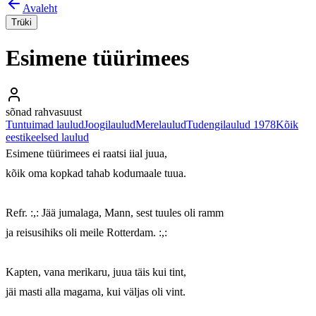
Avaleht
Trüki
Esimene tüürimees
sõnad rahvasuust
Tuntuimad laulud
Joogilaulud
Merelaulud
Tudengilaulud 1978
Kõik
eestikeelsed laulud
Esimene tüürimees ei raatsi iial juua,

kõik oma kopkad tahab kodumaale tuua.

Refr. :,: Jää jumalaga, Mann, sest tuules oli ramm

ja reisusihiks oli meile Rotterdam. :,:

Kapten, vana merikaru, juua täis kui tint,

jäi masti alla magama, kui väljas oli vint.
