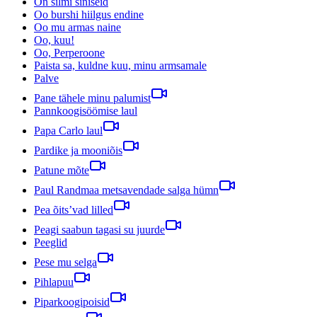
On silmi siniseid
Oo burshi hiilgus endine
Oo mu armas naine
Oo, kuu!
Oo, Perperoone
Paista sa, kuldne kuu, minu armsamale
Palve
Pane tähele minu palumist
Pannkoogisöömise laul
Papa Carlo laul
Pardike ja mooniõis
Patune mõte
Paul Randmaa metsavendade salga hümn
Pea õits’vad lilled
Peagi saabun tagasi su juurde
Peeglid
Pese mu selga
Pihlapuu
Piparkoogipoisid