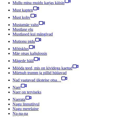
Mullu mina muidu karjas käisin
Must kapten
Must kohv
Mustamäe valss
Mustlase elu
Mustlased kui mängivad
Mutionu pidu
Mõtisklus
Mäe otsas kaljulossis
Mägede hääl
Mööda teed, mis on kividega kaetud
Mürtsub trumm ja pillid hüüavad
Nad vaatavad üksteise otsa…
Naer
Naer on terviseks
Naerata
Nagu linnutiivul
Nagu merelaine
Na-na-na