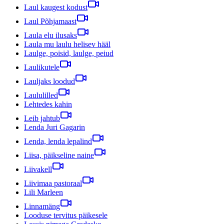
Laul kaugest kodust
Laul Põhjamaast
Laula elu ilusaks
Laula mu laulu helisev hääl
Laulge, poisid, laulge, peiud
Laulikutele
Lauljaks loodud
Laululilled
Lehtedes kahin
Leib jahtub
Lenda Juri Gagarin
Lenda, lenda lepalind
Liisa, päikseline naine
Liivakell
Liivimaa pastoraal
Lili Marleen
Linnamäng
Looduse tervitus päikesele