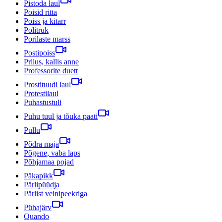
Pistoda laul
Poisid ritta
Poiss ja kitarr
Politruk
Porilaste marss
Postipoiss
Priius, kallis anne
Professorite duett
Prostituudi laul
Protestilaul
Puhastustuli
Puhu tuul ja tõuka paati
Pullu
Põdra maja
Põgene, vaba laps
Põhjamaa pojad
Päkapikk
Pärlipüüdja
Pärlist veinipeekriga
Pühajärv
Quando