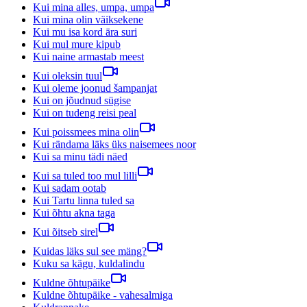
Kui mina alles, umpa, umpa
Kui mina olin väiksekene
Kui mu isa kord ära suri
Kui mul mure kipub
Kui naine armastab meest
Kui oleksin tuul
Kui oleme joonud šampanjat
Kui on jõudnud sügise
Kui on tudeng reisi peal
Kui poissmees mina olin
Kui rändama läks üks naisemees noor
Kui sa minu tädi näed
Kui sa tuled too mul lilli
Kui sadam ootab
Kui Tartu linna tuled sa
Kui õhtu akna taga
Kui õitseb sirel
Kuidas läks sul see mäng?
Kuku sa kägu, kuldalindu
Kuldne õhtupäike
Kuldne õhtupäike - vahesalmiga