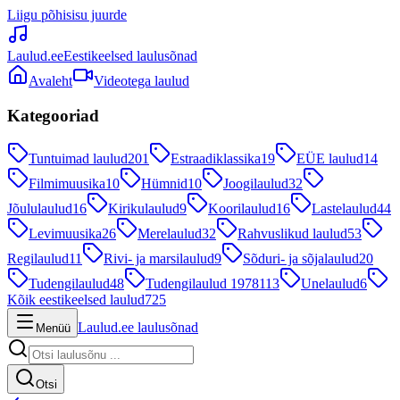
Liigu põhisisu juurde
Laulud.ee
Eestikeelsed laulusõnad
Avaleht
Videotega laulud
Kategooriad
Tuntuimad laulud
201
Estraadiklassika
19
EÜE laulud
14
Filmimuusika
10
Hümnid
10
Joogilaulud
32
Jõululaulud
16
Kirikulaulud
9
Koorilaulud
16
Lastelaulud
44
Levimuusika
26
Merelaulud
32
Rahvuslikud laulud
53
Regilaulud
11
Rivi- ja marsilaulud
9
Sõduri- ja sõjalaulud
20
Tudengilaulud
48
Tudengilaulud 1978
113
Unelaulud
6
Kõik eestikeelsed laulud
725
Laulud.ee laulusõnad
Menüü
Otsi