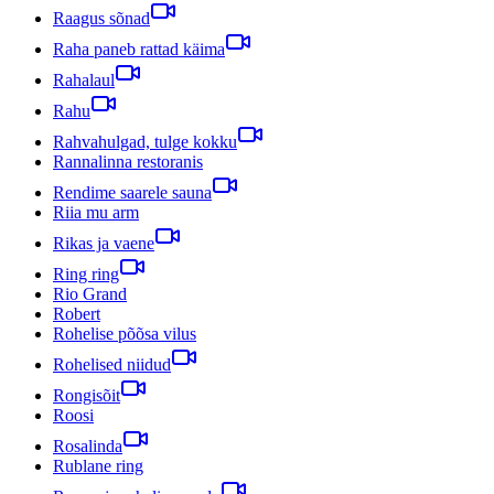
Raagus sõnad
Raha paneb rattad käima
Rahalaul
Rahu
Rahvahulgad, tulge kokku
Rannalinna restoranis
Rendime saarele sauna
Riia mu arm
Rikas ja vaene
Ring ring
Rio Grand
Robert
Rohelise põõsa vilus
Rohelised niidud
Rongisõit
Roosi
Rosalinda
Rublane ring