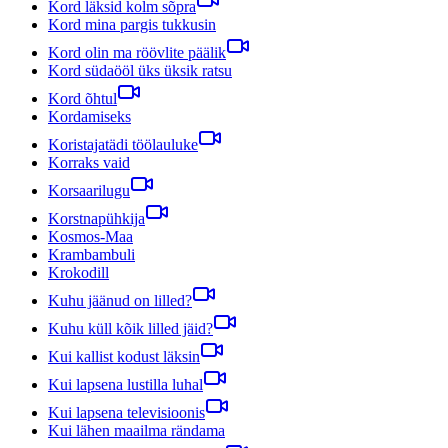
Kord läksid kolm sõpra
Kord mina pargis tukkusin
Kord olin ma röövlite päälik
Kord südaööl üks üksik ratsu
Kord õhtul
Kordamiseks
Koristajatädi töölauluke
Korraks vaid
Korsaarilugu
Korstnapühkija
Kosmos-Maa
Krambambuli
Krokodill
Kuhu jäänud on lilled?
Kuhu küll kõik lilled jäid?
Kui kallist kodust läksin
Kui lapsena lustilla luhal
Kui lapsena televisioonis
Kui lähen maailma rändama