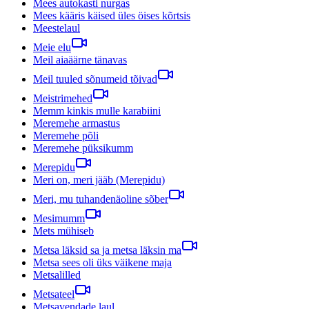
Mees autokasti nurgas
Mees kääris käised üles öises kõrtsis
Meestelaul
Meie elu
Meil aiaäärne tänavas
Meil tuuled sõnumeid tõivad
Meistrimehed
Memm kinkis mulle karabiini
Meremehe armastus
Meremehe põli
Meremehe püksikumm
Merepidu
Meri on, meri jääb (Merepidu)
Meri, mu tuhandenäoline sõber
Mesimumm
Mets mühiseb
Metsa läksid sa ja metsa läksin ma
Metsa sees oli üks väikene maja
Metsalilled
Metsateel
Metsavendade laul