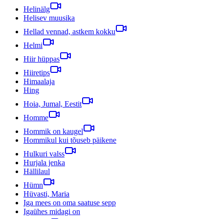
Helinälg
Helisev muusika
Hellad vennad, astkem kokku
Helmi
Hiir hüppas
Hiiretips
Himaalaja
Hing
Hoia, Jumal, Eestit
Homme
Hommik on kaugel
Hommikul kui tõuseb päikene
Hulkuri valss
Hurjala jenka
Hällilaul
Hümn
Hüvasti, Maria
Iga mees on oma saatuse sepp
Igaühes midagi on