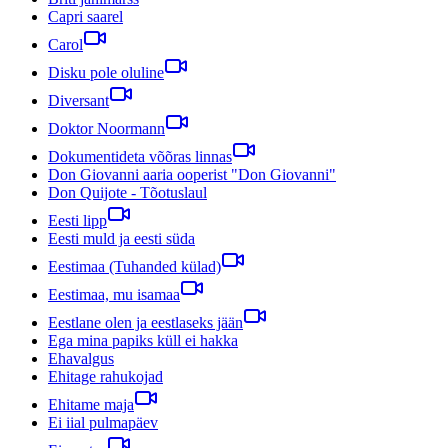
Capri saarel
Carol
Disku pole oluline
Diversant
Doktor Noormann
Dokumentideta võõras linnas
Don Giovanni aaria ooperist "Don Giovanni"
Don Quijote - Tõotuslaul
Eesti lipp
Eesti muld ja eesti süda
Eestimaa (Tuhanded külad)
Eestimaa, mu isamaa
Eestlane olen ja eestlaseks jään
Ega mina papiks küll ei hakka
Ehavalgus
Ehitage rahukojad
Ehitame maja
Ei iial pulmapäev