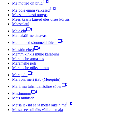
Me mõtted on priid
Me pole enam väikesed
Mees autokasti nurgas
Mees kääris käised üles öises kõrtsis
Meestelaul
Meie elu
Meil aiaäärne tänavas
Meil tuuled sõnumeid tõivad
Meistrimehed
Memm kinkis mulle karabiini
Meremehe armastus
Meremehe põli
Meremehe püksikumm
Merepidu
Meri on, meri jääb (Merepidu)
Meri, mu tuhandenäoline sõber
Mesimumm
Mets mühiseb
Metsa läksid sa ja metsa läksin ma
Metsa sees oli üks väikene maja