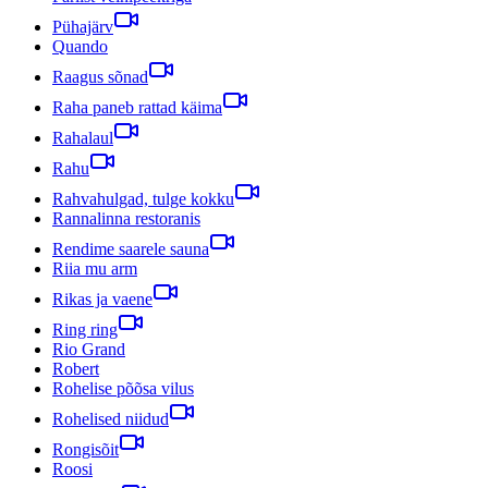
Pühajärv
Quando
Raagus sõnad
Raha paneb rattad käima
Rahalaul
Rahu
Rahvahulgad, tulge kokku
Rannalinna restoranis
Rendime saarele sauna
Riia mu arm
Rikas ja vaene
Ring ring
Rio Grand
Robert
Rohelise põõsa vilus
Rohelised niidud
Rongisõit
Roosi