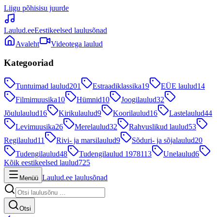
Liigu põhisisu juurde
Laulud.ee
Eestikeelsed laulusõnad
Avaleht
Videotega laulud
Kategooriad
Tuntuimad laulud
201
Estraadiklassika
19
EÜE laulud
14
Filmimuusika
10
Hümnid
10
Joogilaulud
32
Jõululaulud
16
Kirikulaulud
9
Koorilaulud
16
Lastelaulud
44
Levimuusika
26
Merelaulud
32
Rahvuslikud laulud
53
Regilaulud
11
Rivi- ja marsilaulud
9
Sõduri- ja sõjalaulud
20
Tudengilaulud
48
Tudengilaulud 1978
113
Unelaulud
6
Kõik eestikeelsed laulud
725
Laulud.ee laulusõnad
Menüü
Otsi