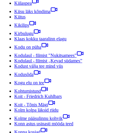
Kiilaspea
Kiisu läks kõndima
Kiitus
Kikilips
Kirbulugu
Klaas kokku taaralinn elagu
Kodu on püha
Kodulaul - filmist "Nukitsamees"
Kodulaul - filmist „Kevad südames”
Kodust välja tee mind viis
Kodusõda
Kogu elu on tee
Kohtumistund
Koit - Friedrich Kuhlbars
Koit - Tõnis Mägi
Kolm kolpa läksid riidu
Kolme pääsulinnu kohvik
Konn astus usinasti mööda teed
Konna kosjad