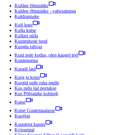
Kuldne õhtupäike
Kuldne õhtupäike - vahesalmiga
Kuldrannake
Kuli lugu
Kulla kutse
Kullast süda
Kummituste tund
Kungla rahvas
Kuni pole kodus, olen kaugel teel
Kuninganna
Kuradi laul
Kurg ja konn
Kurgid sulle raha mulle
Kus pidu iial peetakse
Kus Põhjalahe kohiseb
Kutse
Kutse Guatemaalasse
Kuujõgi
Kuusteist kannu
Kvissental