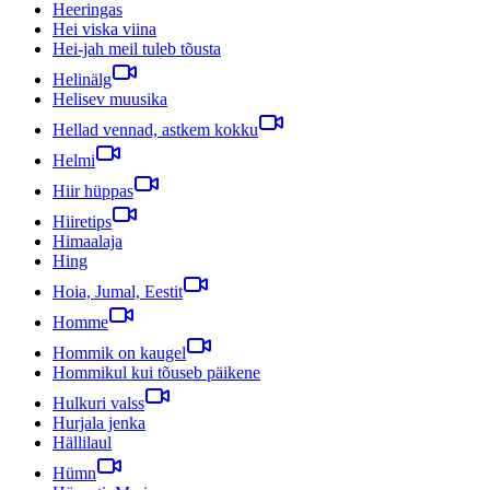
Heeringas
Hei viska viina
Hei-jah meil tuleb tõusta
Helinälg
Helisev muusika
Hellad vennad, astkem kokku
Helmi
Hiir hüppas
Hiiretips
Himaalaja
Hing
Hoia, Jumal, Eestit
Homme
Hommik on kaugel
Hommikul kui tõuseb päikene
Hulkuri valss
Hurjala jenka
Hällilaul
Hümn