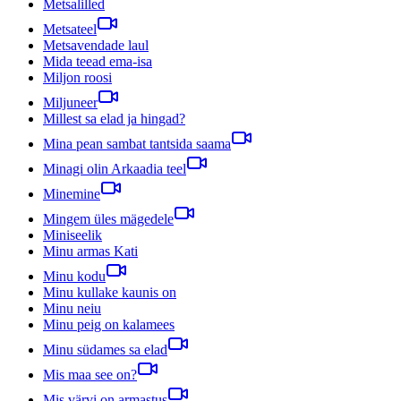
Metsalilled
Metsateel
Metsavendade laul
Mida teead ema-isa
Miljon roosi
Miljuneer
Millest sa elad ja hingad?
Mina pean sambat tantsida saama
Minagi olin Arkaadia teel
Minemine
Mingem üles mägedele
Miniseelik
Minu armas Kati
Minu kodu
Minu kullake kaunis on
Minu neiu
Minu peig on kalamees
Minu südames sa elad
Mis maa see on?
Mis värvi on armastus