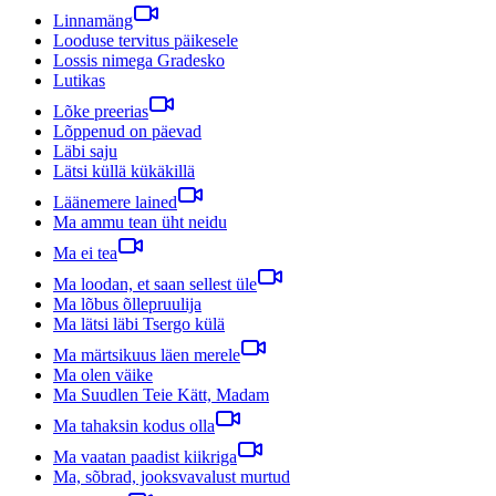
Linnamäng
Looduse tervitus päikesele
Lossis nimega Gradesko
Lutikas
Lõke preerias
Lõppenud on päevad
Läbi saju
Lätsi küllä kükäkillä
Läänemere lained
Ma ammu tean üht neidu
Ma ei tea
Ma loodan, et saan sellest üle
Ma lõbus õllepruulija
Ma lätsi läbi Tsergo külä
Ma märtsikuus läen merele
Ma olen väike
Ma Suudlen Teie Kätt, Madam
Ma tahaksin kodus olla
Ma vaatan paadist kiikriga
Ma, sõbrad, jooksvavalust murtud