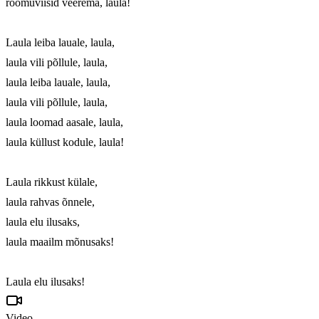
rõõmuviisid veerema, laula!

Laula leiba lauale, laula, 

laula vili põllule, laula, 

laula leiba lauale, laula, 

laula vili põllule, laula, 

laula loomad aasale, laula, 

laula küllust kodule, laula!

Laula rikkust külale, 

laula rahvas õnnele, 

laula elu ilusaks, 

laula maailm mõnusaks!

Laula elu ilusaks!
Video