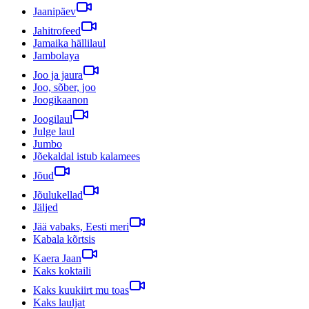
Jaanipäev
Jahitrofeed
Jamaika hällilaul
Jambolaya
Joo ja jaura
Joo, sõber, joo
Joogikaanon
Joogilaul
Julge laul
Jumbo
Jõekaldal istub kalamees
Jõud
Jõulukellad
Jäljed
Jää vabaks, Eesti meri
Kabala kõrtsis
Kaera Jaan
Kaks koktaili
Kaks kuukiirt mu toas
Kaks lauljat