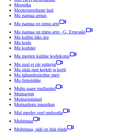
Moonika
Mootorsportlaste laul
Mu isamaa armas
Mu isamaa on minu arm
Mu isamaa on minu arm - G. Ernesaks
Mu kallim läks ära
Mu kodu
Mu koduke
Mu meelen kuldne kodukotus
Mu suul ei ole sulgejat
Mu süda mul kerkib ja keeb
Mu tuhandenäoline meri
Mu õnnepäike
Muhu saare mullapind
Muinasjutt
Muinasjutulaul
Muinaslugu muusikas
Mul meeles veel meloodia
Mulgimaa
Mulgimaa, sääl on hää elada