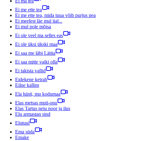
Ei ma tea
Ei me ette tea
Ei me ette tea, mida tuua võib purjus pea
Ei meelest läe mul iial...
Ei mul pole mõisa
Ei ole veel ma selles eas
Ei ole üksi ükski maa
Ei saa me läbi Lätita
Ei saa mitte vaiki olla
Ei takista vallid
Eidekene ketrab
Eilne kallim
Ela hästi, mu kodumaa
Elas metsas muti-onu
Elas Tartus neiu noor ja ilus
Elu armastan sind
Elutuul
Ema süda
Emake