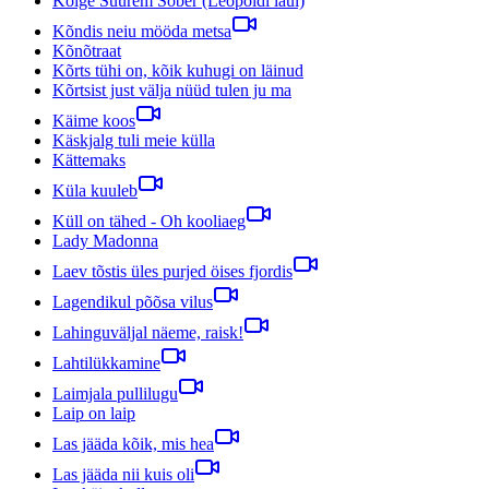
Kõige Suurem Sõber (Leopoldi laul)
Kõndis neiu mööda metsa
Kõnõtraat
Kõrts tühi on, kõik kuhugi on läinud
Kõrtsist just välja nüüd tulen ju ma
Käime koos
Käskjalg tuli meie külla
Kättemaks
Küla kuuleb
Küll on tähed - Oh kooliaeg
Lady Madonna
Laev tõstis üles purjed öises fjordis
Lagendikul põõsa vilus
Lahinguväljal näeme, raisk!
Lahtilükkamine
Laimjala pullilugu
Laip on laip
Las jääda kõik, mis hea
Las jääda nii kuis oli