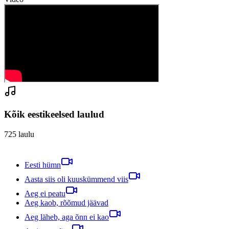
Kõik eestikeelsed laulud
725
laulu
Eesti hümn
Aasta siis oli kuuskümmend viis
Aeg ei peatu
Aeg kaob, rõõmud jäävad
Aeg läheb, aga õnn ei kao