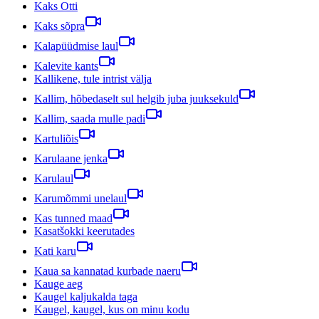
Kaks Otti
Kaks sõpra
Kalapüüdmise laul
Kalevite kants
Kallikene, tule intrist välja
Kallim, hõbedaselt sul helgib juba juuksekuld
Kallim, saada mulle padi
Kartuliõis
Karulaane jenka
Karulaul
Karumõmmi unelaul
Kas tunned maad
Kasatšokki keerutades
Kati karu
Kaua sa kannatad kurbade naeru
Kauge aeg
Kaugel kaljukalda taga
Kaugel, kaugel, kus on minu kodu