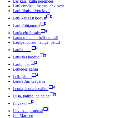
Las käia, kulla peremees
Laul ennekuulmatust lahkusest
Laul filmist "Verekivi"
Laul kaugest kodust
Laul Põhjamaast
Laula elu ilusaks
Laula mu laulu helisev hääl
Laulge, poisid, laulge, peiud
Laulikutele
Lauljaks loodud
Laululilled
Lehtedes kahin
Leib jahtub
Lenda Juri Gagarin
Lenda, lenda lepalind
Liisa, päikseline naine
Liivakell
Liivimaa pastoraal
Lili Marleen