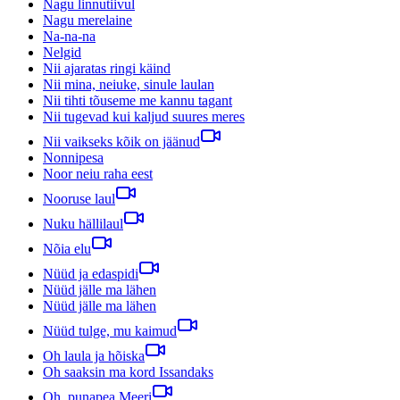
Nagu linnutiivul
Nagu merelaine
Na-na-na
Nelgid
Nii ajaratas ringi käind
Nii mina, neiuke, sinule laulan
Nii tihti tõuseme me kannu tagant
Nii tugevad kui kaljud suures meres
Nii vaikseks kõik on jäänud
Nonnipesa
Noor neiu raha eest
Nooruse laul
Nuku hällilaul
Nõia elu
Nüüd ja edaspidi
Nüüd jälle ma lähen
Nüüd jälle ma lähen
Nüüd tulge, mu kaimud
Oh laula ja hõiska
Oh saaksin ma kord Issandaks
Oh, punapea Meeri