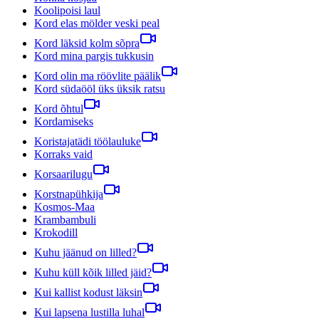
Koolipoisi laul
Kord elas mölder veski peal
Kord läksid kolm sõpra
Kord mina pargis tukkusin
Kord olin ma röövlite päälik
Kord südaööl üks üksik ratsu
Kord õhtul
Kordamiseks
Koristajatädi töölauluke
Korraks vaid
Korsaarilugu
Korstnapühkija
Kosmos-Maa
Krambambuli
Krokodill
Kuhu jäänud on lilled?
Kuhu küll kõik lilled jäid?
Kui kallist kodust läksin
Kui lapsena lustilla luhal