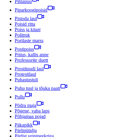
Pihlapuu
Piparkoogipoisid
Pistoda laul
Poisid ritta
Poiss ja kitarr
Politruk
Porilaste marss
Postipoiss
Priius, kallis anne
Professorite duett
Prostituudi laul
Protestilaul
Puhastustuli
Puhu tuul ja tõuka paati
Pullu
Põdra maja
Põgene, vaba laps
Põhjamaa pojad
Päkapikk
Pärlipüüdja
Pärlist veinipeekriga