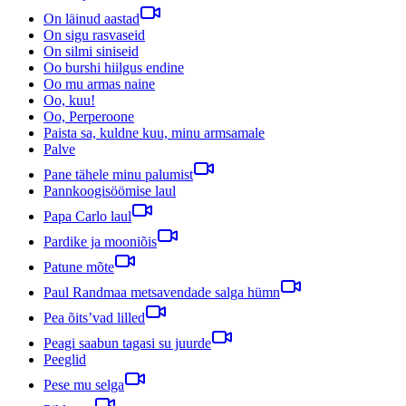
On läinud aastad
On sigu rasvaseid
On silmi siniseid
Oo burshi hiilgus endine
Oo mu armas naine
Oo, kuu!
Oo, Perperoone
Paista sa, kuldne kuu, minu armsamale
Palve
Pane tähele minu palumist
Pannkoogisöömise laul
Papa Carlo laul
Pardike ja mooniõis
Patune mõte
Paul Randmaa metsavendade salga hümn
Pea õits’vad lilled
Peagi saabun tagasi su juurde
Peeglid
Pese mu selga