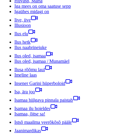
Hüvasti, Maria
Iga mees on oma saatuse sepp
Igaühes midagi on
Iive, iive
Illusioon
Ilus elu
Ilus hetk
Ilus naabrineiuke
Ilus oled, isamaa
Ilus oled, isamaa / Munamäel
Ilusa rõõmu laul
Imeline laas
Insener Garini hüperboloid
Isa, ära joo
Isamaa hiilgava pinnala paistab
Isamaa ilu hoieldes
Isamaa, õitse sa!
Istsõ maailma veerõkõsõ pääle
Jaanimardikas