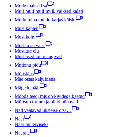
Mulle maitsed sa
Mull-mull-mull-mull, väiksed kalad
Mullu mina muidu karjas käisin
Must kapten
Must kohv
Mustamäe valss
Mustlase elu
Mustlased kui mängivad
Mutionu pidu
Mõtisklus
Mäe otsas kaljulossis
Mägede hääl
Mööda teed, mis on kividega kaetud
Mürtsub trumm ja pillid hüüavad
Nad vaatavad üksteise otsa…
Naer
Naer on terviseks
Naerata