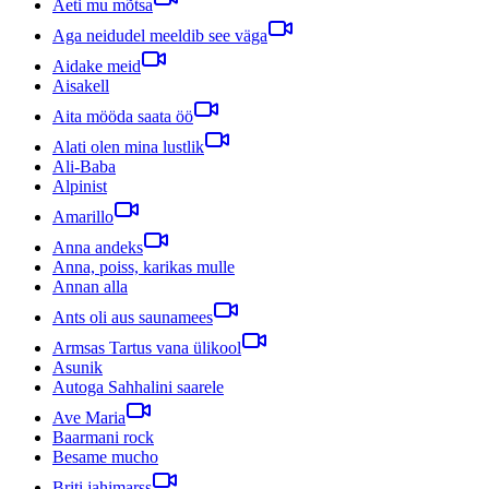
Aeti mu mõtsa
Aga neidudel meeldib see väga
Aidake meid
Aisakell
Aita mööda saata öö
Alati olen mina lustlik
Ali-Baba
Alpinist
Amarillo
Anna andeks
Anna, poiss, karikas mulle
Annan alla
Ants oli aus saunamees
Armsas Tartus vana ülikool
Asunik
Autoga Sahhalini saarele
Ave Maria
Baarmani rock
Besame mucho
Briti jahimarss