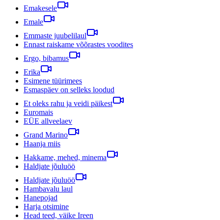
Emakesele
Emale
Emmaste juubelilaul
Ennast raiskame võõrastes voodites
Ergo, bibamus
Erika
Esimene tüürimees
Esmaspäev on selleks loodud
Et oleks rahu ja veidi päikest
Euromais
EÜE allveelaev
Grand Marino
Haanja miis
Hakkame, mehed, minema
Haldjate jõuluöö
Haldjate jõuluöö
Hambavalu laul
Hanepojad
Harja otsimine
Head teed, väike Ireen