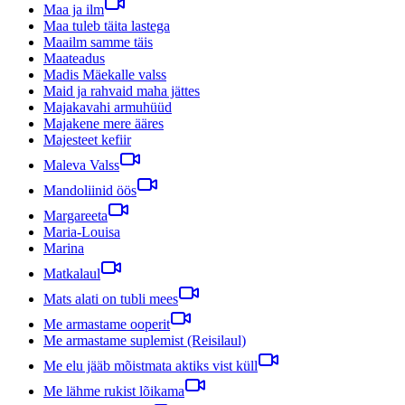
Maa ja ilm
Maa tuleb täita lastega
Maailm samme täis
Maateadus
Madis Mäekalle valss
Maid ja rahvaid maha jättes
Majakavahi armuhüüd
Majakene mere ääres
Majesteet kefiir
Maleva Valss
Mandoliinid öös
Margareeta
Maria-Louisa
Marina
Matkalaul
Mats alati on tubli mees
Me armastame ooperit
Me armastame suplemist (Reisilaul)
Me elu jääb mõistmata aktiks vist küll
Me lähme rukist lõikama