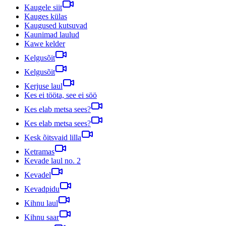
Kaugele siit
Kauges külas
Kaugused kutsuvad
Kaunimad laulud
Kawe kelder
Kelgusõit
Kelgusõit
Kerjuse laul
Kes ei tööta, see ei söö
Kes elab metsa sees?
Kes elab metsa sees?
Kesk õitsvaid lilla
Ketramas
Kevade laul no. 2
Kevadel
Kevadpidu
Kihnu laul
Kihnu saar