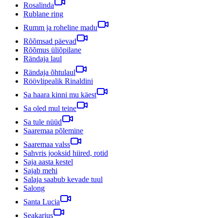
Rosalinda
Rublane ring
Rumm ja roheline madu
Rõõmsad päevad
Rõõmus üliõpilane
Rändaja laul
Rändaja õhtulaul
Röövlipealik Rinaldini
Sa haara kinni mu käest
Sa oled mul teine
Sa tule nüüd
Saaremaa põlemine
Saaremaa valss
Sahvris jooksid hiired, rotid
Saja aasta kestel
Sajab mehi
Salaja saabub kevade tuul
Salong
Santa Lucia
Seakarjus