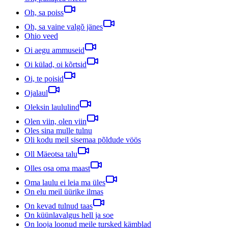
Oh, sa poiss
Oh, sa vaine valgõ jänes
Ohio veed
Oi aegu ammuseid
Oi külad, oi kõrtsid
Oi, te poisid
Ojalaul
Oleksin laululind
Olen viin, olen viin
Oles sina mulle tulnu
Oli kodu meil sisemaa põldude vöös
Oll Mäeotsa talu
Olles osa oma maast
Oma laulu ei leia ma üles
On elu meil üürike ilmas
On kevad tulnud taas
On küünlavalgus hell ja soe
On looja loonud meile tursked kämblad