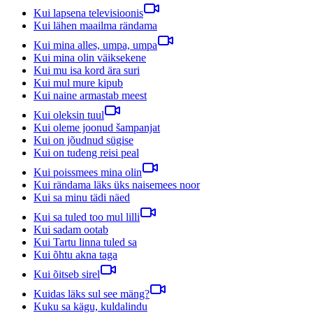
Kui lapsena televisioonis
Kui lähen maailma rändama
Kui mina alles, umpa, umpa
Kui mina olin väiksekene
Kui mu isa kord ära suri
Kui mul mure kipub
Kui naine armastab meest
Kui oleksin tuul
Kui oleme joonud šampanjat
Kui on jõudnud sügise
Kui on tudeng reisi peal
Kui poissmees mina olin
Kui rändama läks üks naisemees noor
Kui sa minu tädi näed
Kui sa tuled too mul lilli
Kui sadam ootab
Kui Tartu linna tuled sa
Kui õhtu akna taga
Kui õitseb sirel
Kuidas läks sul see mäng?
Kuku sa kägu, kuldalindu