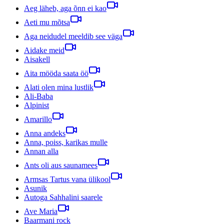
Aeg läheb, aga õnn ei kao
Aeti mu mõtsa
Aga neidudel meeldib see väga
Aidake meid
Aisakell
Aita mööda saata öö
Alati olen mina lustlik
Ali-Baba
Alpinist
Amarillo
Anna andeks
Anna, poiss, karikas mulle
Annan alla
Ants oli aus saunamees
Armsas Tartus vana ülikool
Asunik
Autoga Sahhalini saarele
Ave Maria
Baarmani rock