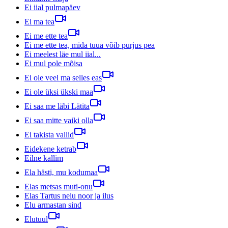
Ei iial pulmapäev
Ei ma tea
Ei me ette tea
Ei me ette tea, mida tuua võib purjus pea
Ei meelest läe mul iial...
Ei mul pole mõisa
Ei ole veel ma selles eas
Ei ole üksi ükski maa
Ei saa me läbi Lätita
Ei saa mitte vaiki olla
Ei takista vallid
Eidekene ketrab
Eilne kallim
Ela hästi, mu kodumaa
Elas metsas muti-onu
Elas Tartus neiu noor ja ilus
Elu armastan sind
Elutuul