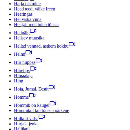
Harja otsimine
Head teed, väike Ireen
Heeringas
Hei viska viina
Hei-jah meil tuleb tõusta
Helinälg
Helisev muusika
Hellad vennad, astkem kokku
Helmi
Hiir hüppas
Hiiretips
Himaalaja
Hing
Hoia, Jumal, Eestit
Homme
Hommik on kaugel
Hommikul kui tõuseb päikene
Hulkuri valss
Hurjala jenka
Hällilaul