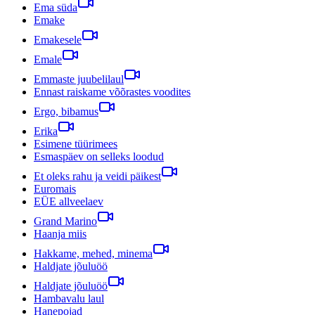
Ema süda
Emake
Emakesele
Emale
Emmaste juubelilaul
Ennast raiskame võõrastes voodites
Ergo, bibamus
Erika
Esimene tüürimees
Esmaspäev on selleks loodud
Et oleks rahu ja veidi päikest
Euromais
EÜE allveelaev
Grand Marino
Haanja miis
Hakkame, mehed, minema
Haldjate jõuluöö
Haldjate jõuluöö
Hambavalu laul
Hanepojad