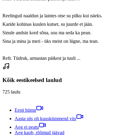
Reelinguil naaldun ja laintes otse su pilku kui näeks.

Karide kohinas kuulen kutset, su juurde et jään.

Sinule andsin kord sõna, usu ma seda ka pean.

Sina ja mina ja meri - üks meist on liigne, ma tean.

Refr. Tüdruk, armastan päikest ja tuuli ...
Kõik eestikeelsed laulud
725
laulu
Eesti hümn
Aasta siis oli kuuskümmend viis
Aeg ei peatu
Aeg kaob, rõõmud jäävad