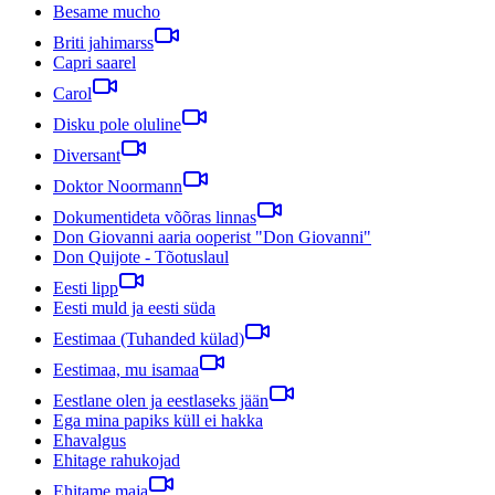
Besame mucho
Briti jahimarss
Capri saarel
Carol
Disku pole oluline
Diversant
Doktor Noormann
Dokumentideta võõras linnas
Don Giovanni aaria ooperist "Don Giovanni"
Don Quijote - Tõotuslaul
Eesti lipp
Eesti muld ja eesti süda
Eestimaa (Tuhanded külad)
Eestimaa, mu isamaa
Eestlane olen ja eestlaseks jään
Ega mina papiks küll ei hakka
Ehavalgus
Ehitage rahukojad
Ehitame maja