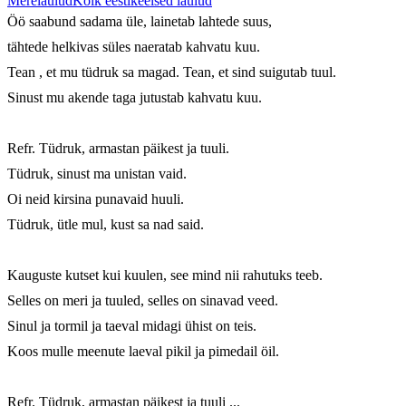
Merelaulud
Kõik eestikeelsed laulud
Öö saabund sadama üle, lainetab lahtede suus,

tähtede helkivas süles naeratab kahvatu kuu.

Tean , et mu tüdruk sa magad. Tean, et sind suigutab tuul.

Sinust mu akende taga jutustab kahvatu kuu.

Refr. Tüdruk, armastan päikest ja tuuli.

Tüdruk, sinust ma unistan vaid.

Oi neid kirsina punavaid huuli.

Tüdruk, ütle mul, kust sa nad said.

Kauguste kutset kui kuulen, see mind nii rahutuks teeb.

Selles on meri ja tuuled, selles on sinavad veed.

Sinul ja tormil ja taeval midagi ühist on teis.

Koos mulle meenute laeval pikil ja pimedail öil.

Refr. Tüdruk, armastan päikest ja tuuli ...
