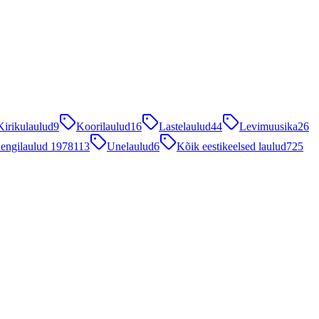
Kirikulaulud
9
Koorilaulud
16
Lastelaulud
44
Levimuusika
26
engilaulud 1978
113
Unelaulud
6
Kõik eestikeelsed laulud
725