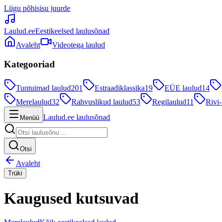
Liigu põhisisu juurde
Laulud.ee
Eestikeelsed laulusõnad
Avaleht
Videotega laulud
Kategooriad
Tuntuimad laulud
201
Estraadiklassika
19
EÜE laulud
14
Merelaulud
32
Rahvuslikud laulud
53
Regilaulud
11
Rivi-
Laulud.ee laulusõnad
Menüü
Otsi
Avaleht
Trüki
Kaugused kutsuvad