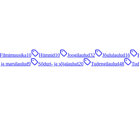
Filmimuusika
10
Hümnid
10
Joogilaulud
32
Jõululaulud
16
 ja marsilaulud
9
Sõduri- ja sõjalaulud
20
Tudengilaulud
48
Tud