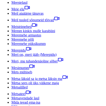
Meestelaul
Meie elu
Meil aiaäärne tänavas
Meil tuuled sõnumeid tõivad
Meistrimehed
Memm kinkis mulle karabiini
Meremehe armastus
Meremehe põli
Meremehe püksikumm
Merepidu
Meri on, meri jääb (Merepidu)
Meri, mu tuhandenäoline sõber
Mesimumm
Mets mühiseb
Metsa läksid sa ja metsa läksin ma
Metsa sees oli üks väikene maja
Metsalilled
Metsateel
Metsavendade laul
Mida teead ema-isa