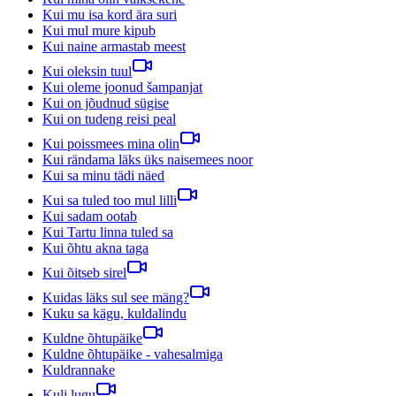
Kui mu isa kord ära suri
Kui mul mure kipub
Kui naine armastab meest
Kui oleksin tuul
Kui oleme joonud šampanjat
Kui on jõudnud sügise
Kui on tudeng reisi peal
Kui poissmees mina olin
Kui rändama läks üks naisemees noor
Kui sa minu tädi näed
Kui sa tuled too mul lilli
Kui sadam ootab
Kui Tartu linna tuled sa
Kui õhtu akna taga
Kui õitseb sirel
Kuidas läks sul see mäng?
Kuku sa kägu, kuldalindu
Kuldne õhtupäike
Kuldne õhtupäike - vahesalmiga
Kuldrannake
Kuli lugu