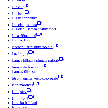
Illusioon
Ilus elu
Ilus hetk
Ilus naabrineiuke
Ilus oled, isamaa
Ilus oled, isamaa / Munamäel
Ilusa rõõmu laul
Imeline laas
Insener Garini hüperboloid
Isa, ära joo
Isamaa hiilgava pinnala paistab
Isamaa ilu hoieldes
Isamaa, õitse sa!
Istsõ maailma veerõkõsõ pääle
Jaanimardikas
Jaanipäev
Jahitrofeed
Jamaika hällilaul
Jambolaya