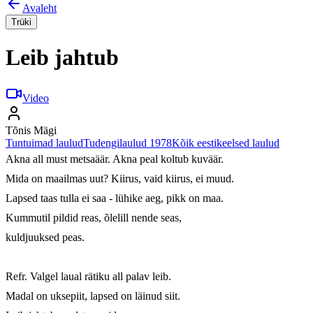
Avaleht
Trüki
Leib jahtub
Video
Tõnis Mägi
Tuntuimad laulud
Tudengilaulud 1978
Kõik eestikeelsed laulud
Akna all must metsaäär. Akna peal koltub kuväär.

Mida on maailmas uut? Kiirus, vaid kiirus, ei muud.

Lapsed taas tulla ei saa - lühike aeg, pikk on maa.

Kummutil pildid reas, õlelill nende seas,

kuldjuuksed peas.

Refr. Valgel laual rätiku all palav leib.

Madal on uksepiit, lapsed on läinud siit.
