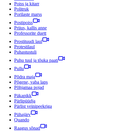
Poiss ja kitarr
Politruk
Porilaste marss
Postipoiss
Priius, kallis anne
Professorite duett
Prostituudi laul
Protestilaul
Puhastustuli
Puhu tuul ja tõuka paati
Pullu
Põdra maja
Põgene, vaba laps
Põhjamaa pojad
Päkapikk
Pärlipüüdja
Pärlist veinipeekriga
Pühajärv
Quando
Raagus sõnad