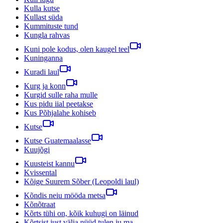
Kulla kutse
Kullast süda
Kummituste tund
Kungla rahvas
Kuni pole kodus, olen kaugel teel
Kuninganna
Kuradi laul
Kurg ja konn
Kurgid sulle raha mulle
Kus pidu iial peetakse
Kus Põhjalahe kohiseb
Kutse
Kutse Guatemaalasse
Kuujõgi
Kuusteist kannu
Kvissental
Kõige Suurem Sõber (Leopoldi laul)
Kõndis neiu mööda metsa
Kõnõtraat
Kõrts tühi on, kõik kuhugi on läinud
Kõrtsist just välja nüüd tulen ju ma