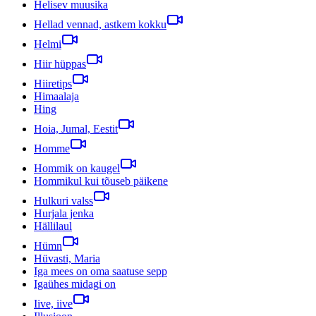
Helisev muusika
Hellad vennad, astkem kokku
Helmi
Hiir hüppas
Hiiretips
Himaalaja
Hing
Hoia, Jumal, Eestit
Homme
Hommik on kaugel
Hommikul kui tõuseb päikene
Hulkuri valss
Hurjala jenka
Hällilaul
Hümn
Hüvasti, Maria
Iga mees on oma saatuse sepp
Igaühes midagi on
Iive, iive