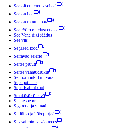
See oli ennemuistsel aal
See on hea
See on minu tänav
See rõõm on elust endast
See Vene riigi säädus
See viis
Segased lood
Seiravad seierid
Seitse pruuti
Seitse vanatüdrukut
Sel hommikul nii vara
Sepa jutustus
Sepa Kahurikuul
Setokõsõ sõitsivä
Shakespeare
Sigaretid ja viinad
Siidilipp ja hõbepurjed
Siis sai minust sõjamees