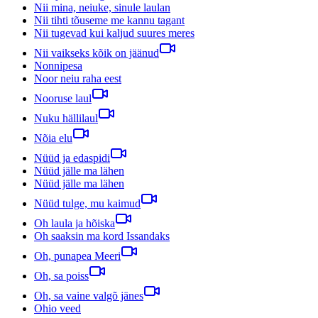
Nii mina, neiuke, sinule laulan
Nii tihti tõuseme me kannu tagant
Nii tugevad kui kaljud suures meres
Nii vaikseks kõik on jäänud
Nonnipesa
Noor neiu raha eest
Nooruse laul
Nuku hällilaul
Nõia elu
Nüüd ja edaspidi
Nüüd jälle ma lähen
Nüüd jälle ma lähen
Nüüd tulge, mu kaimud
Oh laula ja hõiska
Oh saaksin ma kord Issandaks
Oh, punapea Meeri
Oh, sa poiss
Oh, sa vaine valgõ jänes
Ohio veed