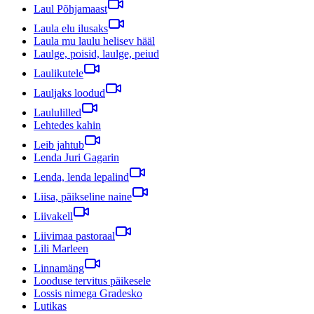
Laul Põhjamaast
Laula elu ilusaks
Laula mu laulu helisev hääl
Laulge, poisid, laulge, peiud
Laulikutele
Lauljaks loodud
Laululilled
Lehtedes kahin
Leib jahtub
Lenda Juri Gagarin
Lenda, lenda lepalind
Liisa, päikseline naine
Liivakell
Liivimaa pastoraal
Lili Marleen
Linnamäng
Looduse tervitus päikesele
Lossis nimega Gradesko
Lutikas