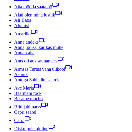
Aita mööda saata öö
Alati olen mina lustlik
Ali-Baba
Alpinist
Amarillo
Anna andeks
Anna, poiss, karikas mulle
Annan alla
Ants oli aus saunamees
Armsas Tartus vana ülikool
Asunik
Autoga Sahhalini saarele
Ave Maria
Baarmani rock
Besame mucho
Briti jahimarss
Capri saarel
Carol
Disku pole oluline