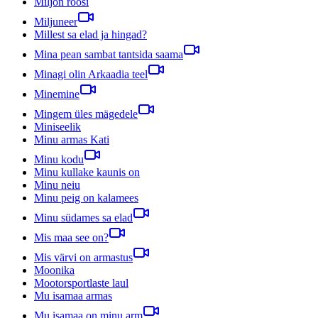
Miljon roosi
Miljuneer
Millest sa elad ja hingad?
Mina pean sambat tantsida saama
Minagi olin Arkaadia teel
Minemine
Mingem üles mägedele
Miniseelik
Minu armas Kati
Minu kodu
Minu kullake kaunis on
Minu neiu
Minu peig on kalamees
Minu südames sa elad
Mis maa see on?
Mis värvi on armastus
Moonika
Mootorsportlaste laul
Mu isamaa armas
Mu isamaa on minu arm