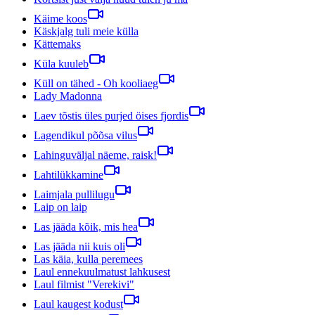
Käime koos
Käskjalg tuli meie külla
Kättemaks
Küla kuuleb
Küll on tähed - Oh kooliaeg
Lady Madonna
Laev tõstis üles purjed öises fjordis
Lagendikul põõsa vilus
Lahinguväljal näeme, raisk!
Lahtilükkamine
Laimjala pullilugu
Laip on laip
Las jääda kõik, mis hea
Las jääda nii kuis oli
Las käia, kulla peremees
Laul ennekuulmatust lahkusest
Laul filmist "Verekivi"
Laul kaugest kodust