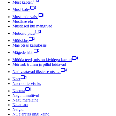
Must kapten
Must kohv
Mustamäe valss
Mustlase elu
Mustlased kui mängivad
Mutionu pidu
Mõtisklus
Mäe otsas kaljulossis
Mägede hääl
Mööda teed, mis on kividega kaetud
Mürtsub trumm ja pillid hüüavad
Nad vaatavad üksteise otsa…
Naer
Naer on terviseks
Naerata
Nagu linnutiivul
Nagu merelaine
Na-na-na
Nelgid
Nii ajaratas ringi käind