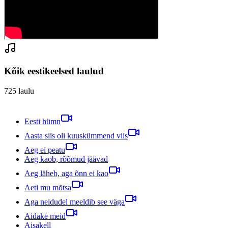
Kõik eestikeelsed laulud
725
laulu
Eesti hümn
Aasta siis oli kuuskümmend viis
Aeg ei peatu
Aeg kaob, rõõmud jäävad
Aeg läheb, aga õnn ei kao
Aeti mu mõtsa
Aga neidudel meeldib see väga
Aidake meid
Aisakell