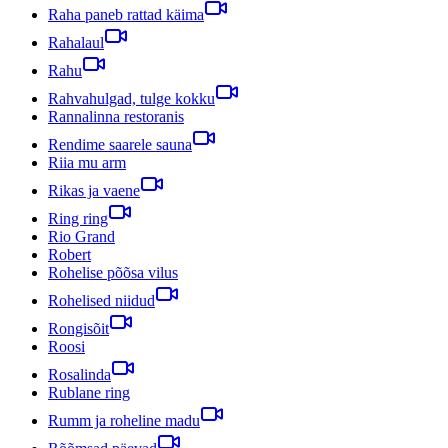
Raha paneb rattad käima
Rahalaul
Rahu
Rahvahulgad, tulge kokku
Rannalinna restoranis
Rendime saarele sauna
Riia mu arm
Rikas ja vaene
Ring ring
Rio Grand
Robert
Rohelise põõsa vilus
Rohelised niidud
Rongisõit
Roosi
Rosalinda
Rublane ring
Rumm ja roheline madu