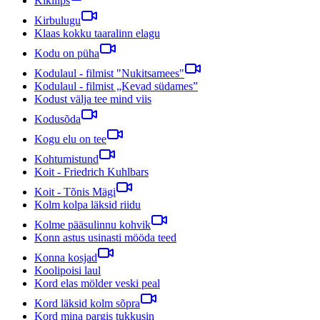
Kikilips
Kirbulugu
Klaas kokku taaralinn elagu
Kodu on püha
Kodulaul - filmist "Nukitsamees"
Kodulaul - filmist „Kevad südames”
Kodust välja tee mind viis
Kodusõda
Kogu elu on tee
Kohtumistund
Koit - Friedrich Kuhlbars
Koit - Tõnis Mägi
Kolm kolpa läksid riidu
Kolme pääsulinnu kohvik
Konn astus usinasti mööda teed
Konna kosjad
Koolipoisi laul
Kord elas mölder veski peal
Kord läksid kolm sõpra
Kord mina pargis tukkusin