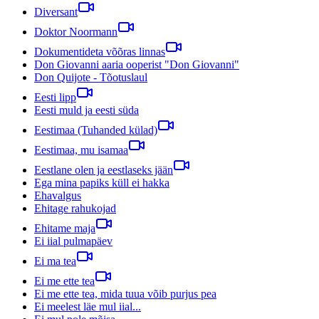
Diversant
Doktor Noormann
Dokumentideta võõras linnas
Don Giovanni aaria ooperist "Don Giovanni"
Don Quijote - Tõotuslaul
Eesti lipp
Eesti muld ja eesti süda
Eestimaa (Tuhanded külad)
Eestimaa, mu isamaa
Eestlane olen ja eestlaseks jään
Ega mina papiks küll ei hakka
Ehavalgus
Ehitage rahukojad
Ehitame maja
Ei iial pulmapäev
Ei ma tea
Ei me ette tea
Ei me ette tea, mida tuua võib purjus pea
Ei meelest läe mul iial...