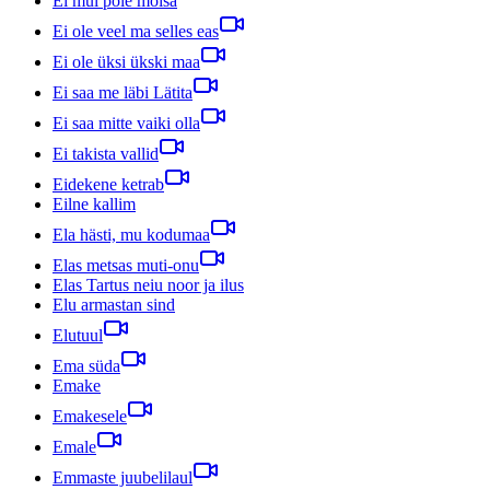
Ei mul pole mõisa
Ei ole veel ma selles eas
Ei ole üksi ükski maa
Ei saa me läbi Lätita
Ei saa mitte vaiki olla
Ei takista vallid
Eidekene ketrab
Eilne kallim
Ela hästi, mu kodumaa
Elas metsas muti-onu
Elas Tartus neiu noor ja ilus
Elu armastan sind
Elutuul
Ema süda
Emake
Emakesele
Emale
Emmaste juubelilaul