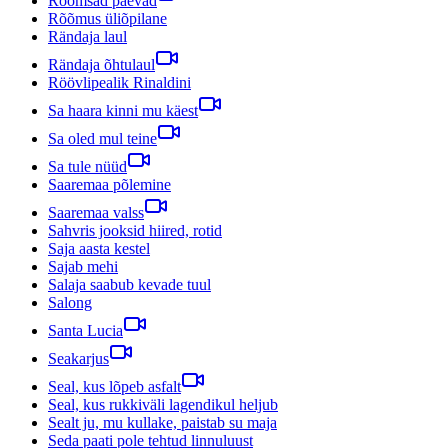
Rõõmsad päevad
Rõõmus üliõpilane
Rändaja laul
Rändaja õhtulaul
Röövlipealik Rinaldini
Sa haara kinni mu käest
Sa oled mul teine
Sa tule nüüd
Saaremaa põlemine
Saaremaa valss
Sahvris jooksid hiired, rotid
Saja aasta kestel
Sajab mehi
Salaja saabub kevade tuul
Salong
Santa Lucia
Seakarjus
Seal, kus lõpeb asfalt
Seal, kus rukkiväli lagendikul heljub
Sealt ju, mu kullake, paistab su maja
Seda paati pole tehtud linnuluust