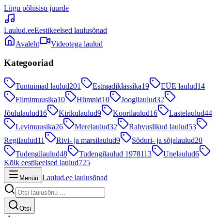
Liigu põhisisu juurde
Laulud.ee
Eestikeelsed laulusõnad
Avaleht
Videotega laulud
Kategooriad
Tuntuimad laulud
201
Estraadiklassika
19
EÜE laulud
14
Filmimuusika
10
Hümnid
10
Joogilaulud
32
Jõululaulud
16
Kirikulaulud
9
Koorilaulud
16
Lastelaulud
44
Levimuusika
26
Merelaulud
32
Rahvuslikud laulud
53
Regilaulud
11
Rivi- ja marsilaulud
9
Sõduri- ja sõjalaulud
20
Tudengilaulud
48
Tudengilaulud 1978
113
Unelaulud
6
Kõik eestikeelsed laulud
725
Laulud.ee laulusõnad
Menüü
Otsi