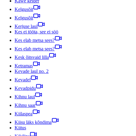
Kawe kelder
Kelgusõit
Kelgusõit
Kerjuse laul
Kes ei tööta, see ei söö
Kes elab metsa sees?
Kes elab metsa sees?
Kesk õitsvaid lilla
Ketramas
Kevade laul no. 2
Kevadel
Kevadpidu
Kihnu laul
Kihnu saar
Kiilaspea
Kiisu läks kõndima
Kiitus