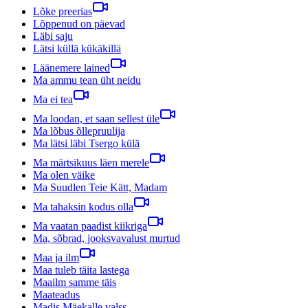
Lõke preerias
Lõppenud on päevad
Läbi saju
Lätsi küllä kükäkillä
Läänemere lained
Ma ammu tean üht neidu
Ma ei tea
Ma loodan, et saan sellest üle
Ma lõbus õllepruulija
Ma lätsi läbi Tsergo külä
Ma märtsikuus läen merele
Ma olen väike
Ma Suudlen Teie Kätt, Madam
Ma tahaksin kodus olla
Ma vaatan paadist kiikriga
Ma, sõbrad, jooksvavalust murtud
Maa ja ilm
Maa tuleb täita lastega
Maailm samme täis
Maateadus
Madis Mäekalle valss