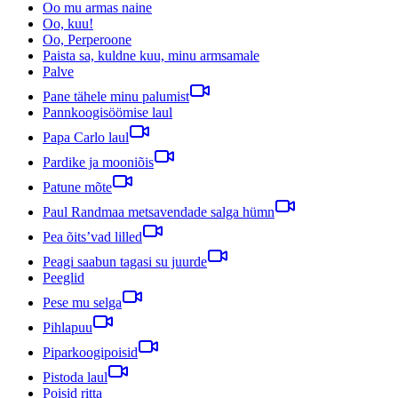
Oo mu armas naine
Oo, kuu!
Oo, Perperoone
Paista sa, kuldne kuu, minu armsamale
Palve
Pane tähele minu palumist
Pannkoogisöömise laul
Papa Carlo laul
Pardike ja mooniõis
Patune mõte
Paul Randmaa metsavendade salga hümn
Pea õits’vad lilled
Peagi saabun tagasi su juurde
Peeglid
Pese mu selga
Pihlapuu
Piparkoogipoisid
Pistoda laul
Poisid ritta