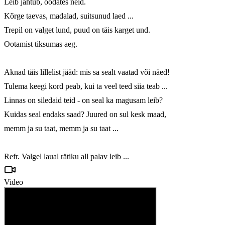
Leib jahtub, oodates neid.

Kõrge taevas, madalad, suitsunud laed ...

Trepil on valget lund, puud on täis karget und.

Ootamist tiksumas aeg.

Aknad täis lillelist jääd: mis sa sealt vaatad või näed!

Tulema keegi kord peab, kui ta veel teed siia teab ...

Linnas on siledaid teid - on seal ka magusam leib?

Kuidas seal endaks saad? Juured on sul kesk maad,

memm ja su taat, memm ja su taat ...

Refr. Valgel laual rätiku all palav leib ...
Video