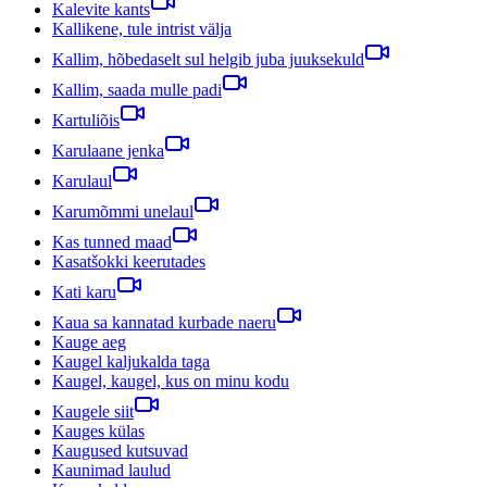
Kalevite kants
Kallikene, tule intrist välja
Kallim, hõbedaselt sul helgib juba juuksekuld
Kallim, saada mulle padi
Kartuliõis
Karulaane jenka
Karulaul
Karumõmmi unelaul
Kas tunned maad
Kasatšokki keerutades
Kati karu
Kaua sa kannatad kurbade naeru
Kauge aeg
Kaugel kaljukalda taga
Kaugel, kaugel, kus on minu kodu
Kaugele siit
Kauges külas
Kaugused kutsuvad
Kaunimad laulud