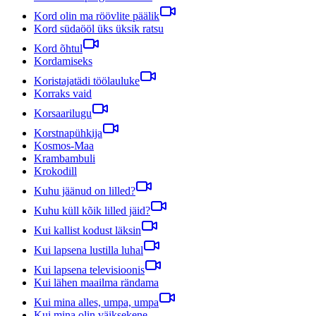
Kord olin ma röövlite päälik
Kord südaööl üks üksik ratsu
Kord õhtul
Kordamiseks
Koristajatädi töölauluke
Korraks vaid
Korsaarilugu
Korstnapühkija
Kosmos-Maa
Krambambuli
Krokodill
Kuhu jäänud on lilled?
Kuhu küll kõik lilled jäid?
Kui kallist kodust läksin
Kui lapsena lustilla luhal
Kui lapsena televisioonis
Kui lähen maailma rändama
Kui mina alles, umpa, umpa
Kui mina olin väiksekene