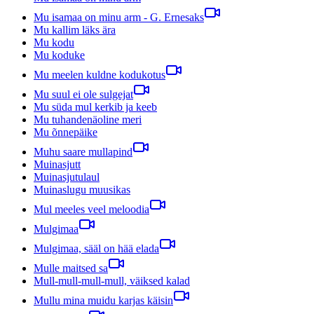
Mu isamaa on minu arm - G. Ernesaks
Mu kallim läks ära
Mu kodu
Mu koduke
Mu meelen kuldne kodukotus
Mu suul ei ole sulgejat
Mu süda mul kerkib ja keeb
Mu tuhandenäoline meri
Mu õnnepäike
Muhu saare mullapind
Muinasjutt
Muinasjutulaul
Muinaslugu muusikas
Mul meeles veel meloodia
Mulgimaa
Mulgimaa, sääl on hää elada
Mulle maitsed sa
Mull-mull-mull-mull, väiksed kalad
Mullu mina muidu karjas käisin