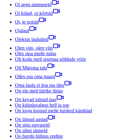
Oi aegu ammuseid
Oi külad, oi kõrtsid
Oi, te poisid
Ojalaul
Oleksin laululind
Olen viin, olen viin
Oles sina mulle tulnu
Oli kodu meil sisemaa põldude vöös
Oll Mäeotsa talu
Olles osa oma maast
Oma laulu ei leia ma üles
On elu meil üürike ilmas
On kevad tulnud taas
On küünlavalgus hell ja soe
On looja loonud meile tursked kämblad
On läinud aastad
On sigu rasvaseid
On silmi siniseid
Oo burshi hiilgus endine