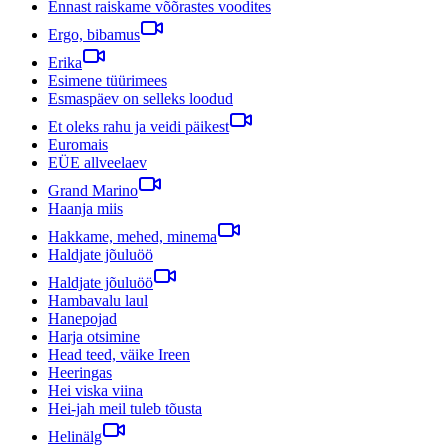
Ennast raiskame võõrastes voodites
Ergo, bibamus
Erika
Esimene tüürimees
Esmaspäev on selleks loodud
Et oleks rahu ja veidi päikest
Euromais
EÜE allveelaev
Grand Marino
Haanja miis
Hakkame, mehed, minema
Haldjate jõuluöö
Haldjate jõuluöö
Hambavalu laul
Hanepojad
Harja otsimine
Head teed, väike Ireen
Heeringas
Hei viska viina
Hei-jah meil tuleb tõusta
Helinälg