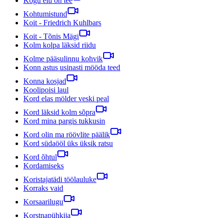
Kogu elu on tee
Kohtumistund
Koit - Friedrich Kuhlbars
Koit - Tõnis Mägi
Kolm kolpa läksid riidu
Kolme pääsulinnu kohvik
Konn astus usinasti mööda teed
Konna kosjad
Koolipoisi laul
Kord elas mölder veski peal
Kord läksid kolm sõpra
Kord mina pargis tukkusin
Kord olin ma röövlite päälik
Kord südaööl üks üksik ratsu
Kord õhtul
Kordamiseks
Koristajatädi töölauluke
Korraks vaid
Korsaarilugu
Korstnapühkija