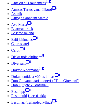
Ants oli aus saunamees
Armsas Tartus vana ülikool
Asunik
Autoga Sahhalini saarele
Ave Maria
Baarmani rock
Besame mucho
Briti jahimarss
Capri saarel
Carol
Disku pole oluline
Diversant
Doktor Noormann
Dokumentideta võõras linnas
Don Giovanni aaria ooperist "Don Giovanni"
Don Quijote - Tõotuslaul
Eesti lipp
Eesti muld ja eesti süda
Eestimaa (Tuhanded külad)