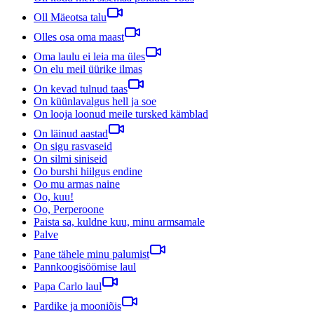
Oll Mäeotsa talu
Olles osa oma maast
Oma laulu ei leia ma üles
On elu meil üürike ilmas
On kevad tulnud taas
On küünlavalgus hell ja soe
On looja loonud meile tursked kämblad
On läinud aastad
On sigu rasvaseid
On silmi siniseid
Oo burshi hiilgus endine
Oo mu armas naine
Oo, kuu!
Oo, Perperoone
Paista sa, kuldne kuu, minu armsamale
Palve
Pane tähele minu palumist
Pannkoogisöömise laul
Papa Carlo laul
Pardike ja mooniõis