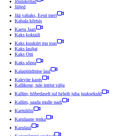
Jõulukellad
Jäljed
Jää vabaks, Eesti meri
Kabala kõrtsis
Kaera Jaan
Kaks koktaili
Kaks kuukiirt mu toas
Kaks lauljat
Kaks Otti
Kaks sõpra
Kalapüüdmise laul
Kalevite kants
Kallikene, tule intrist välja
Kallim, hõbedaselt sul helgib juba juuksekuld
Kallim, saada mulle padi
Kartuliõis
Karulaane jenka
Karulaul