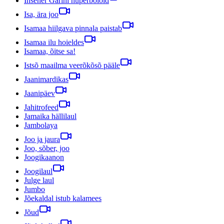
Insener Garini hüperboloid
Isa, ära joo
Isamaa hiilgava pinnala paistab
Isamaa ilu hoieldes
Isamaa, õitse sa!
Istsõ maailma veerõkõsõ pääle
Jaanimardikas
Jaanipäev
Jahitrofeed
Jamaika hällilaul
Jambolaya
Joo ja jaura
Joo, sõber, joo
Joogikaanon
Joogilaul
Julge laul
Jumbo
Jõekaldal istub kalamees
Jõud