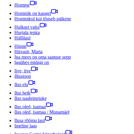
Homme
Hommik on kaugel
Hommikul kui tõuseb päikene
Hulkuri valss
Hurjala jenka
Hällilaul
Hümn
Hüvasti, Maria
Iga mees on oma saatuse sepp
Igaühes midagi on
Iive, iive
Illusioon
Ilus elu
Ilus hetk
Ilus naabrineiuke
Ilus oled, isamaa
Ilus oled, isamaa / Munamäel
Ilusa rõõmu laul
Imeline laas