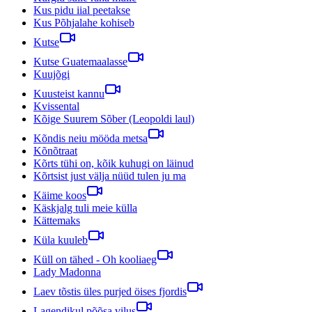
Kus pidu iial peetakse
Kus Põhjalahe kohiseb
Kutse
Kutse Guatemaalasse
Kuujõgi
Kuusteist kannu
Kvissental
Kõige Suurem Sõber (Leopoldi laul)
Kõndis neiu mööda metsa
Kõnõtraat
Kõrts tühi on, kõik kuhugi on läinud
Kõrtsist just välja nüüd tulen ju ma
Käime koos
Käskjalg tuli meie külla
Kättemaks
Küla kuuleb
Küll on tähed - Oh kooliaeg
Lady Madonna
Laev tõstis üles purjed öises fjordis
Lagendikul põõsa vilus