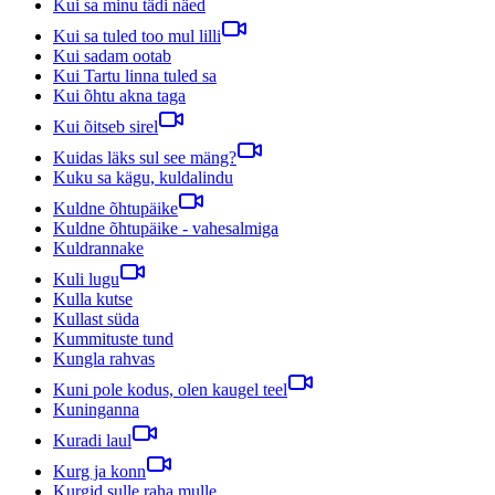
Kui sa minu tädi näed
Kui sa tuled too mul lilli
Kui sadam ootab
Kui Tartu linna tuled sa
Kui õhtu akna taga
Kui õitseb sirel
Kuidas läks sul see mäng?
Kuku sa kägu, kuldalindu
Kuldne õhtupäike
Kuldne õhtupäike - vahesalmiga
Kuldrannake
Kuli lugu
Kulla kutse
Kullast süda
Kummituste tund
Kungla rahvas
Kuni pole kodus, olen kaugel teel
Kuninganna
Kuradi laul
Kurg ja konn
Kurgid sulle raha mulle