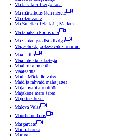
Ma lätsi läbi Tsergo külä
Ma märtsikuus läen merele
Ma olen väike
Ma Suudlen Teie Kätt, Madam
Ma tahaksin kodus olla
Ma vaatan paadist kiikriga
Ma, sõbrad, jooksvavalust murtud
Maa ja ilm
Maa tuleb täita lastega
Maailm samme täis
Maateadus
Madis Mäekalle valss
Maid ja rahvaid maha jättes
Majakavahi armuhüüd
Majakene mere ääres
Majesteet kefiir
Maleva Valss
Mandoliinid öös
Margareeta
Maria-Louisa
Marina