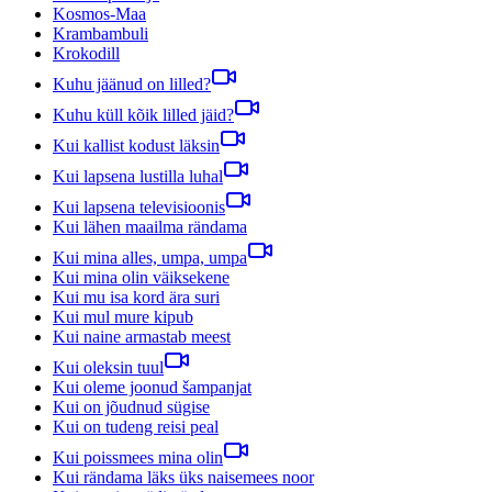
Kosmos-Maa
Krambambuli
Krokodill
Kuhu jäänud on lilled?
Kuhu küll kõik lilled jäid?
Kui kallist kodust läksin
Kui lapsena lustilla luhal
Kui lapsena televisioonis
Kui lähen maailma rändama
Kui mina alles, umpa, umpa
Kui mina olin väiksekene
Kui mu isa kord ära suri
Kui mul mure kipub
Kui naine armastab meest
Kui oleksin tuul
Kui oleme joonud šampanjat
Kui on jõudnud sügise
Kui on tudeng reisi peal
Kui poissmees mina olin
Kui rändama läks üks naisemees noor