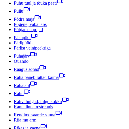
Puhu tuul ja tõuka paati
Pullu
Põdra maja
Põgene, vaba laps
Põhjamaa pojad
Päkapikk
Pärlipüüdja
Pärlist veinipeekriga
Pühajärv
Quando
Raagus sõnad
Raha paneb rattad käima
Rahalaul
Rahu
Rahvahulgad, tulge kokku
Rannalinna restoranis
Rendime saarele sauna
Riia mu arm
Rikas ja vaene