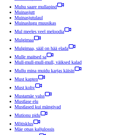
Muhu saare mullapind
Muinasjutt
Muinasjutulaul
Muinaslugu muusikas
Mul meeles veel meloodia
Mulgimaa
Mulgimaa, sääl on hää elada
Mulle maitsed sa
Mull-mull-mull-mull, väiksed kalad
Mullu mina muidu karjas käisin
Must kapten
Must kohv
Mustamäe valss
Mustlase elu
Mustlased kui mängivad
Mutionu pidu
Mõtisklus
Mäe otsas kaljulossis