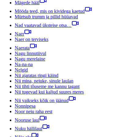
Mägede hääl
Mööda teed, mis on kividega kaetud
Mürtsub trumm ja pillid hüüavad
Nad vaatavad üksteise otsa…
Naer
Naer on terviseks
Naerata
Nagu linnutiivul
Nagu merelaine
Na-na-na
Nelgid
Nii ajaratas ringi käind
Nii mina, neiuke, sinule laulan
Nii tihti tõuseme me kannu tagant
Nii tugevad kui kaljud suures meres
Nii vaikseks kõik on jäänud
Nonnipesa
Noor neiu raha eest
Nooruse laul
Nuku hällilaul