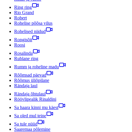
Ring ring
Rio Grand
Robert
Rohelise põõsa vilus
Rohelised niidud
Rongisõit
Roosi
Rosalinda
Rublane ring
Rumm ja roheline madu
Rõõmsad päevad
Rõõmus üliõpilane
Rändaja laul
Rändaja õhtulaul
Röövlipealik Rinaldini
Sa haara kinni mu käest
Sa oled mul teine
Sa tule nüüd
Saaremaa põlemine