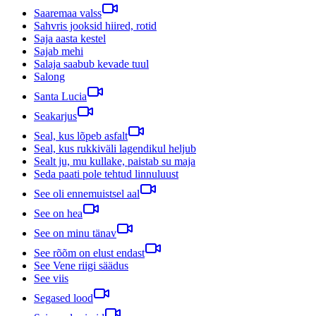
Saaremaa valss
Sahvris jooksid hiired, rotid
Saja aasta kestel
Sajab mehi
Salaja saabub kevade tuul
Salong
Santa Lucia
Seakarjus
Seal, kus lõpeb asfalt
Seal, kus rukkiväli lagendikul heljub
Sealt ju, mu kullake, paistab su maja
Seda paati pole tehtud linnuluust
See oli ennemuistsel aal
See on hea
See on minu tänav
See rõõm on elust endast
See Vene riigi säädus
See viis
Segased lood