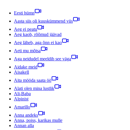
Eesti hümn
Aasta siis oli kuuskümmend viis
Aeg ei peatu
Aeg kaob, rõõmud jäävad
Aeg läheb, aga õnn ei kao
Aeti mu mõtsa
Aga neidudel meeldib see väga
Aidake meid
Aisakell
Aita mööda saata öö
Alati olen mina lustlik
Ali-Baba
Alpinist
Amarillo
Anna andeks
Anna, poiss, karikas mulle
Annan alla