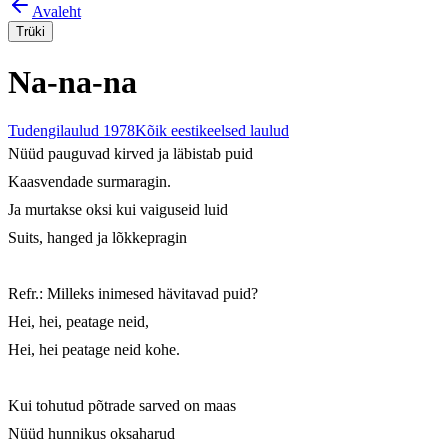
Avaleht
Trüki
Na-na-na
Tudengilaulud 1978
Kõik eestikeelsed laulud
Nüüd pauguvad kirved ja läbistab puid

Kaasvendade surmaragin.

Ja murtakse oksi kui vaiguseid luid

Suits, hanged ja lõkkepragin

Refr.: Milleks inimesed hävitavad puid?

Hei, hei, peatage neid,

Hei, hei peatage neid kohe.

Kui tohutud põtrade sarved on maas

Nüüd hunnikus oksaharud
