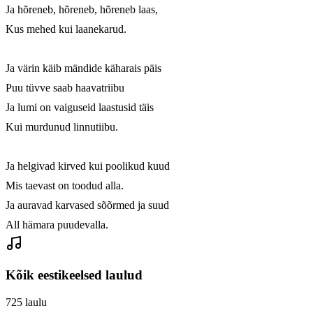
Ja hõreneb, hõreneb, hõreneb laas,

Kus mehed kui laanekarud.

Ja värin käib mändide käharais päis

Puu tüvve saab haavatriibu

Ja lumi on vaiguseid laastusid täis

Kui murdunud linnutiibu.

Ja helgivad kirved kui poolikud kuud

Mis taevast on toodud alla.

Ja auravad karvased sõõrmed ja suud

All hämara puudevalla.
Kõik eestikeelsed laulud
725
laulu