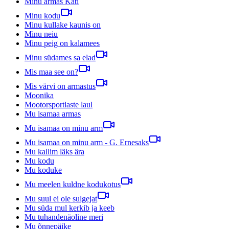
Minu armas Kati
Minu kodu
Minu kullake kaunis on
Minu neiu
Minu peig on kalamees
Minu südames sa elad
Mis maa see on?
Mis värvi on armastus
Moonika
Mootorsportlaste laul
Mu isamaa armas
Mu isamaa on minu arm
Mu isamaa on minu arm - G. Ernesaks
Mu kallim läks ära
Mu kodu
Mu koduke
Mu meelen kuldne kodukotus
Mu suul ei ole sulgejat
Mu süda mul kerkib ja keeb
Mu tuhandenäoline meri
Mu õnnepäike