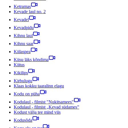
Ketramas
Kevade laul no. 2
Kevadel
Kevadpidu
Kihnu laul
Kihnu saar
Kiilaspea
Kiisu läks kõndima
Kiitus
Kikilips
Kirbulugu
Klaas kokku taaralinn elagu
Kodu on püha
Kodulaul - filmist "Nukitsamees"
Kodulaul - filmist „Kevad südames”
Kodust välja tee mind viis
Kodusõda