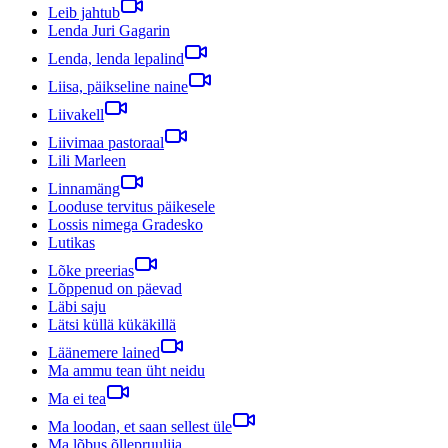
Leib jahtub
Lenda Juri Gagarin
Lenda, lenda lepalind
Liisa, päikseline naine
Liivakell
Liivimaa pastoraal
Lili Marleen
Linnamäng
Looduse tervitus päikesele
Lossis nimega Gradesko
Lutikas
Lõke preerias
Lõppenud on päevad
Läbi saju
Lätsi küllä kükäkillä
Läänemere lained
Ma ammu tean üht neidu
Ma ei tea
Ma loodan, et saan sellest üle
Ma lõbus õllepruulija