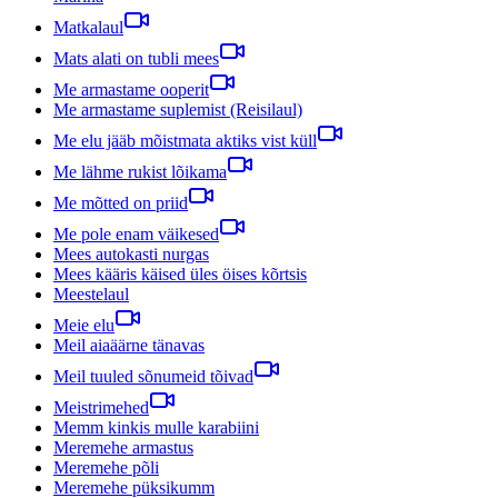
Matkalaul
Mats alati on tubli mees
Me armastame ooperit
Me armastame suplemist (Reisilaul)
Me elu jääb mõistmata aktiks vist küll
Me lähme rukist lõikama
Me mõtted on priid
Me pole enam väikesed
Mees autokasti nurgas
Mees kääris käised üles öises kõrtsis
Meestelaul
Meie elu
Meil aiaäärne tänavas
Meil tuuled sõnumeid tõivad
Meistrimehed
Memm kinkis mulle karabiini
Meremehe armastus
Meremehe põli
Meremehe püksikumm