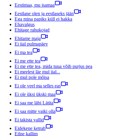
Eestimaa, mu isamaa
Eestlane olen ja eestlaseks jään
Ega mina papiks küll ei hakka
Ehavalgus
Ehitage rahukojad
Ehitame maja
Ei iial pulmapäev
Ei ma tea
Ei me ette tea
Ei me ette tea, mida tuua võib purjus pea
Ei meelest läe mul iial...
Ei mul pole mõisa
Ei ole veel ma selles eas
Ei ole üksi ükski maa
Ei saa me läbi Lätita
Ei saa mitte vaiki olla
Ei takista vallid
Eidekene ketrab
Eilne kallim