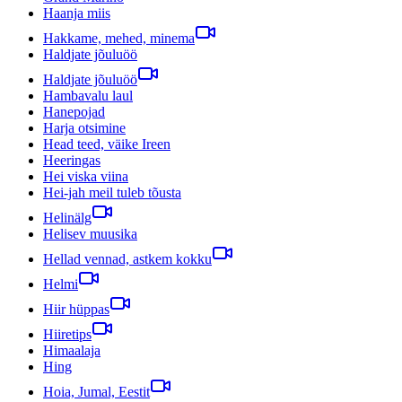
Haanja miis
Hakkame, mehed, minema
Haldjate jõuluöö
Haldjate jõuluöö
Hambavalu laul
Hanepojad
Harja otsimine
Head teed, väike Ireen
Heeringas
Hei viska viina
Hei-jah meil tuleb tõusta
Helinälg
Helisev muusika
Hellad vennad, astkem kokku
Helmi
Hiir hüppas
Hiiretips
Himaalaja
Hing
Hoia, Jumal, Eestit