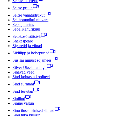
Seiravad seierid
Seitse pruuti
Seitse vanatüdrukut
Sel hommikul nii vara
Sepa jutustus
Sepa Kahurikuul
Setokõsõ sõitsivä
Shakespeare
Sigaretid ja viinad
Siidilipp ja hõbepurjed
Siis sai minust sõjamees
Silver Ükssilma lugu
Sinavad veed
Sind kohtasin kooliteel
Sind surmani
Sind tervitan
Sinilind
Sinine vagun
Sinu ilusad sinised silmad
Sinu tuba küsisin