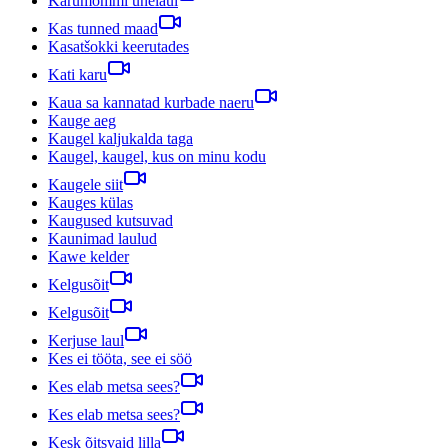
Karumõmmi unelaul
Kas tunned maad
Kasatšokki keerutades
Kati karu
Kaua sa kannatad kurbade naeru
Kauge aeg
Kaugel kaljukalda taga
Kaugel, kaugel, kus on minu kodu
Kaugele siit
Kauges külas
Kaugused kutsuvad
Kaunimad laulud
Kawe kelder
Kelgusõit
Kelgusõit
Kerjuse laul
Kes ei tööta, see ei söö
Kes elab metsa sees?
Kes elab metsa sees?
Kesk õitsvaid lilla