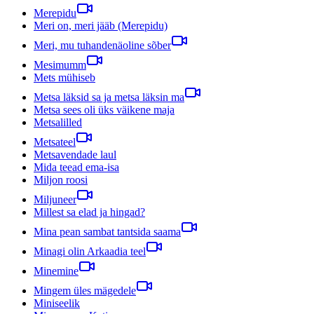
Merepidu
Meri on, meri jääb (Merepidu)
Meri, mu tuhandenäoline sõber
Mesimumm
Mets mühiseb
Metsa läksid sa ja metsa läksin ma
Metsa sees oli üks väikene maja
Metsalilled
Metsateel
Metsavendade laul
Mida teead ema-isa
Miljon roosi
Miljuneer
Millest sa elad ja hingad?
Mina pean sambat tantsida saama
Minagi olin Arkaadia teel
Minemine
Mingem üles mägedele
Miniseelik