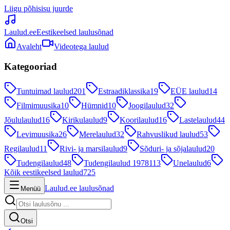
Liigu põhisisu juurde
Laulud.ee
Eestikeelsed laulusõnad
Avaleht
Videotega laulud
Kategooriad
Tuntuimad laulud
201
Estraadiklassika
19
EÜE laulud
14
Filmimuusika
10
Hümnid
10
Joogilaulud
32
Jõululaulud
16
Kirikulaulud
9
Koorilaulud
16
Lastelaulud
44
Levimuusika
26
Merelaulud
32
Rahvuslikud laulud
53
Regilaulud
11
Rivi- ja marsilaulud
9
Sõduri- ja sõjalaulud
20
Tudengilaulud
48
Tudengilaulud 1978
113
Unelaulud
6
Kõik eestikeelsed laulud
725
Laulud.ee laulusõnad
Menüü
Otsi