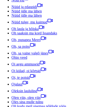
Nõia elu
Nüüd ja edaspidi
Nüüd jälle ma lähen
Nüüd jälle ma lähen
Nüüd tulge, mu kaimud
Oh laula ja hõiska
Oh saaksin ma kord Issandaks
Oh, punapea Meeri
Oh, sa poiss
Oh, sa vaine valgõ jänes
Ohio veed
Oi aegu ammuseid
Oi külad, oi kõrtsid
Oi, te poisid
Ojalaul
Oleksin laululind
Olen viin, olen viin
Oles sina mulle tulnu
Oli kodu meil sisemaa põldude vöös