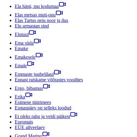
Ela hästi, mu kodumaa
Elas metsas muti-onu
Elas Tartus neiu noor ja ilus
Elu armastan sind
Elutuul
Ema süda
Emake
Emakesele
Emale
Emmaste juubelilaul
Ennast raiskame võõrastes voodites
Ergo, bibamus
Erika
Esimene tüürimees
Esmaspäev on selleks loodud
Et oleks rahu ja veidi päikest
Euromais
EÜE allveelaev
Grand Marino