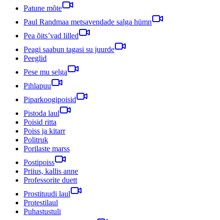
Patune mõte
Paul Randmaa metsavendade salga hümn
Pea õits’vad lilled
Peagi saabun tagasi su juurde
Peeglid
Pese mu selga
Pihlapuu
Piparkoogipoisid
Pistoda laul
Poisid ritta
Poiss ja kitarr
Politruk
Porilaste marss
Postipoiss
Priius, kallis anne
Professorite duett
Prostituudi laul
Protestilaul
Puhastustuli