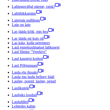
Lahinguväljal näeme, raisk!
Lahtilükkamine
Laimjala pullilugu
Laip on laip
Las jääda kõik, mis hea
Las jääda nii kuis oli
Las käia, kulla peremees
Laul ennekuulmatust lahkusest
Laul filmist "Verekivi"
Laul kaugest kodust
Laul Põhjamaast
Laula elu ilusaks
Laula mu laulu helisev hääl
Laulge, poisid, laulge, peiud
Laulikutele
Lauljaks loodud
Laululilled
Lehtedes kahin