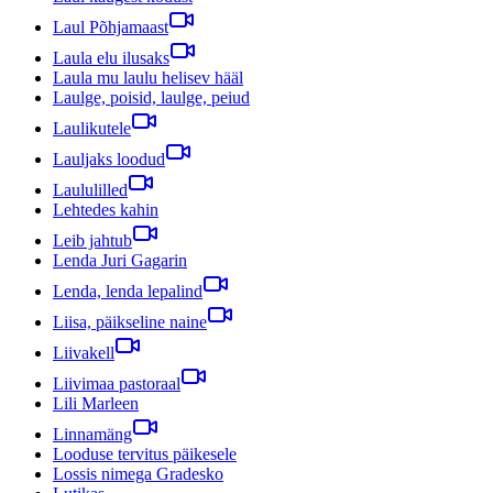
Laul Põhjamaast
Laula elu ilusaks
Laula mu laulu helisev hääl
Laulge, poisid, laulge, peiud
Laulikutele
Lauljaks loodud
Laululilled
Lehtedes kahin
Leib jahtub
Lenda Juri Gagarin
Lenda, lenda lepalind
Liisa, päikseline naine
Liivakell
Liivimaa pastoraal
Lili Marleen
Linnamäng
Looduse tervitus päikesele
Lossis nimega Gradesko