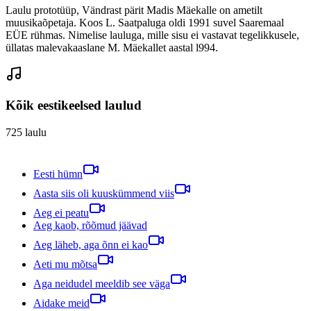
Laulu prototüüp, Vändrast pärit Madis Mäekalle on ametilt
muusikaõpetaja. Koos L. Saatpaluga oldi 1991 suvel Saaremaal
EÜE rühmas. Nimelise lauluga, mille sisu ei vastavat tegelikkusele,
üllatas malevakaaslane M. Mäekallet aastal l994.
Kõik eestikeelsed laulud
725
laulu
Eesti hümn
Aasta siis oli kuuskümmend viis
Aeg ei peatu
Aeg kaob, rõõmud jäävad
Aeg läheb, aga õnn ei kao
Aeti mu mõtsa
Aga neidudel meeldib see väga
Aidake meid