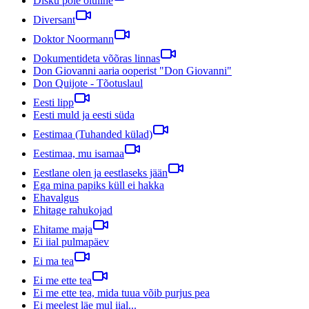
Disku pole oluline
Diversant
Doktor Noormann
Dokumentideta võõras linnas
Don Giovanni aaria ooperist "Don Giovanni"
Don Quijote - Tõotuslaul
Eesti lipp
Eesti muld ja eesti süda
Eestimaa (Tuhanded külad)
Eestimaa, mu isamaa
Eestlane olen ja eestlaseks jään
Ega mina papiks küll ei hakka
Ehavalgus
Ehitage rahukojad
Ehitame maja
Ei iial pulmapäev
Ei ma tea
Ei me ette tea
Ei me ette tea, mida tuua võib purjus pea
Ei meelest läe mul iial...