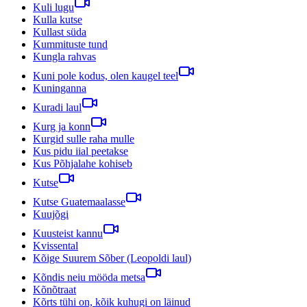
Kuli lugu
Kulla kutse
Kullast süda
Kummituste tund
Kungla rahvas
Kuni pole kodus, olen kaugel teel
Kuninganna
Kuradi laul
Kurg ja konn
Kurgid sulle raha mulle
Kus pidu iial peetakse
Kus Põhjalahe kohiseb
Kutse
Kutse Guatemaalasse
Kuujõgi
Kuusteist kannu
Kvissental
Kõige Suurem Sõber (Leopoldi laul)
Kõndis neiu mööda metsa
Kõnõtraat
Kõrts tühi on, kõik kuhugi on läinud