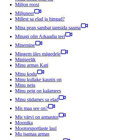
Miljon roosi
Miljuneer
Millest sa elad ja hingad?
Mina pean sambat tantsida saama
Minagi olin Arkaadia teel
Minemine
Mingem üles mägedele
Miniseelik
Minu armas Kati
Minu kodu
Minu kullake kaunis on
Minu neiu
Minu peig on kalamees
Minu südames sa elad
Mis maa see on?
Mis värvi on armastus
Moonika
Mootorsportlaste laul
Mu isamaa armas