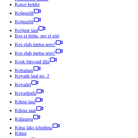
Kawe kelder
Kelgusõit
Kelgusõit
Kerjuse laul
Kes ei tööta, see ei söö
Kes elab metsa sees?
Kes elab metsa sees?
Kesk õitsvaid lilla
Ketramas
Kevade laul no. 2
Kevadel
Kevadpidu
Kihnu laul
Kihnu saar
Kiilaspea
Kiisu läks kõndima
Kiitus