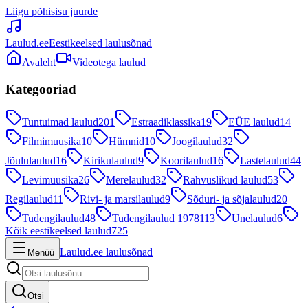
Liigu põhisisu juurde
Laulud.ee
Eestikeelsed laulusõnad
Avaleht
Videotega laulud
Kategooriad
Tuntuimad laulud
201
Estraadiklassika
19
EÜE laulud
14
Filmimuusika
10
Hümnid
10
Joogilaulud
32
Jõululaulud
16
Kirikulaulud
9
Koorilaulud
16
Lastelaulud
44
Levimuusika
26
Merelaulud
32
Rahvuslikud laulud
53
Regilaulud
11
Rivi- ja marsilaulud
9
Sõduri- ja sõjalaulud
20
Tudengilaulud
48
Tudengilaulud 1978
113
Unelaulud
6
Kõik eestikeelsed laulud
725
Laulud.ee laulusõnad
Menüü
Otsi