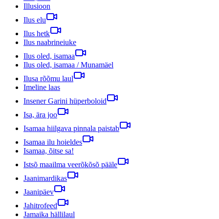
Illusioon
Ilus elu
Ilus hetk
Ilus naabrineiuke
Ilus oled, isamaa
Ilus oled, isamaa / Munamäel
Ilusa rõõmu laul
Imeline laas
Insener Garini hüperboloid
Isa, ära joo
Isamaa hiilgava pinnala paistab
Isamaa ilu hoieldes
Isamaa, õitse sa!
Istsõ maailma veerõkõsõ pääle
Jaanimardikas
Jaanipäev
Jahitrofeed
Jamaika hällilaul