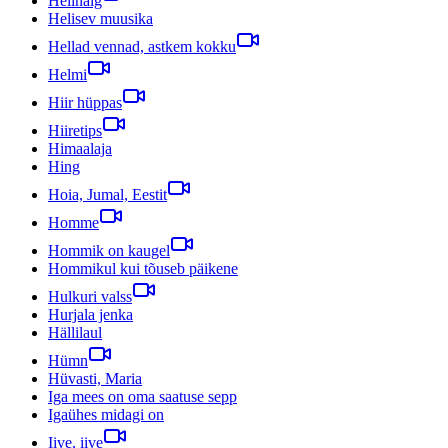
Helinälg
Helisev muusika
Hellad vennad, astkem kokku
Helmi
Hiir hüppas
Hiiretips
Himaalaja
Hing
Hoia, Jumal, Eestit
Homme
Hommik on kaugel
Hommikul kui tõuseb päikene
Hulkuri valss
Hurjala jenka
Hällilaul
Hümn
Hüvasti, Maria
Iga mees on oma saatuse sepp
Igaühes midagi on
Iive, iive