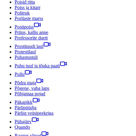
Poisid ritta
Poiss ja kitarr
Politruk
Porilaste marss
Postipoiss
Priius, kallis anne
Professorite duett
Prostituudi laul
Protestilaul
Puhastustuli
Puhu tuul ja tõuka paati
Pullu
Põdra maja
Põgene, vaba laps
Põhjamaa pojad
Päkapikk
Pärlipüüdja
Pärlist veinipeekriga
Pühajärv
Quando
Raagus sõnad