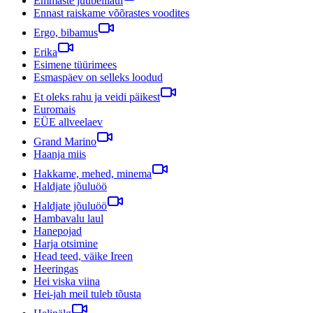
Emmaste juubelilaul
Ennast raiskame võõrastes voodites
Ergo, bibamus
Erika
Esimene tüürimees
Esmaspäev on selleks loodud
Et oleks rahu ja veidi päikest
Euromais
EÜE allveelaev
Grand Marino
Haanja miis
Hakkame, mehed, minema
Haldjate jõuluöö
Haldjate jõuluöö
Hambavalu laul
Hanepojad
Harja otsimine
Head teed, väike Ireen
Heeringas
Hei viska viina
Hei-jah meil tuleb tõusta