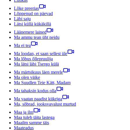
Lutikas
Lõke preerias
Lõppenud on päevad
Läbi saju
Lätsi küllä kükäkillä
Läänemere lained
Ma ammu tean üht neidu
Ma ei tea
Ma loodan, et saan sellest üle
Ma lõbus õllepruulija
Ma lätsi läbi Tsergo külä
Ma märtsikuus läen merele
Ma olen väike
Ma Suudlen Teie Kätt, Madam
Ma tahaksin kodus olla
Ma vaatan paadist kiikriga
Ma, sõbrad, jooksvavalust murtud
Maa ja ilm
Maa tuleb täita lastega
Maailm samme täis
Maateadus