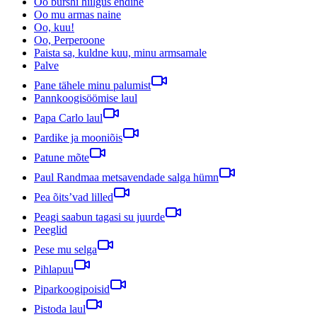
Oo burshi hiilgus endine
Oo mu armas naine
Oo, kuu!
Oo, Perperoone
Paista sa, kuldne kuu, minu armsamale
Palve
Pane tähele minu palumist
Pannkoogisöömise laul
Papa Carlo laul
Pardike ja mooniõis
Patune mõte
Paul Randmaa metsavendade salga hümn
Pea õits’vad lilled
Peagi saabun tagasi su juurde
Peeglid
Pese mu selga
Pihlapuu
Piparkoogipoisid
Pistoda laul