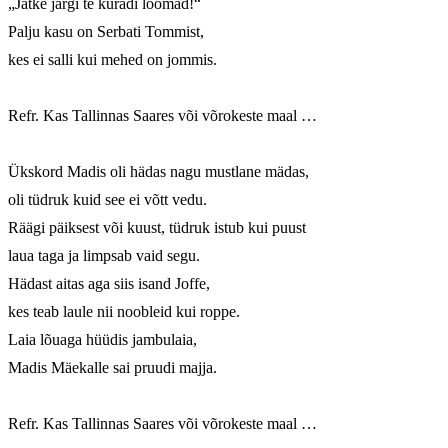
„Jätke järgi te kuradi loomad!“

Palju kasu on Serbati Tommist,

kes ei salli kui mehed on jommis. 

Refr. Kas Tallinnas Saares või võrokeste maal …

Ükskord Madis oli hädas nagu mustlane mädas,

oli tüdruk kuid see ei võtt vedu.

Räägi päiksest või kuust, tüdruk istub kui puust

laua taga ja limpsab vaid segu.

Hädast aitas aga siis isand Joffe,

kes teab laule nii noobleid kui roppe.

Laia lõuaga hüüdis jambulaia,

Madis Mäekalle sai pruudi majja. 

Refr. Kas Tallinnas Saares või võrokeste maal …