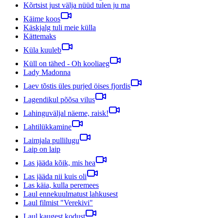
Kõrtsist just välja nüüd tulen ju ma
Käime koos
Käskjalg tuli meie külla
Kättemaks
Küla kuuleb
Küll on tähed - Oh kooliaeg
Lady Madonna
Laev tõstis üles purjed öises fjordis
Lagendikul põõsa vilus
Lahinguväljal näeme, raisk!
Lahtilükkamine
Laimjala pullilugu
Laip on laip
Las jääda kõik, mis hea
Las jääda nii kuis oli
Las käia, kulla peremees
Laul ennekuulmatust lahkusest
Laul filmist "Verekivi"
Laul kaugest kodust