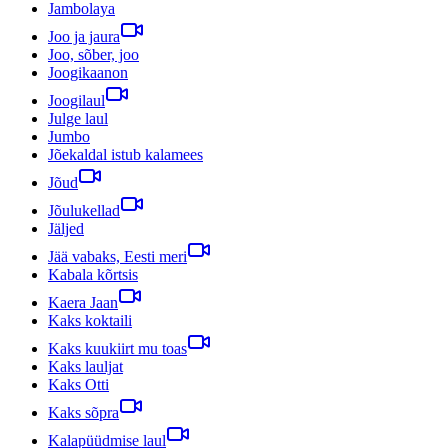
Jambolaya
Joo ja jaura
Joo, sõber, joo
Joogikaanon
Joogilaul
Julge laul
Jumbo
Jõekaldal istub kalamees
Jõud
Jõulukellad
Jäljed
Jää vabaks, Eesti meri
Kabala kõrtsis
Kaera Jaan
Kaks koktaili
Kaks kuukiirt mu toas
Kaks lauljat
Kaks Otti
Kaks sõpra
Kalapüüdmise laul