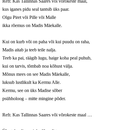
Refr. Kas Tallinnas Saares või võrokeste maal,

kus iganes pidu seal tantsib üks paar.

Olgu Piret või Pille või Malle 

ikka rõemus on Madis Mäekalle.

Kui on kurb või on paha või kui puudu on raha,

Madis aitab ja teeb teile nalja.

Teeb ka pai, räägib lugu, haige koha peal puhub,

kui on tarvis, tõmbab noa kõhust välja.

Mõnus mees on see Madis Mäekalle,

luksub lustlikult ka Kermu Alle.

Kermu, see on üks Madise sõber

psühholoog – mitte mingine põder. 

Refr. Kas Tallinnas Saares või võrokeste maal …
