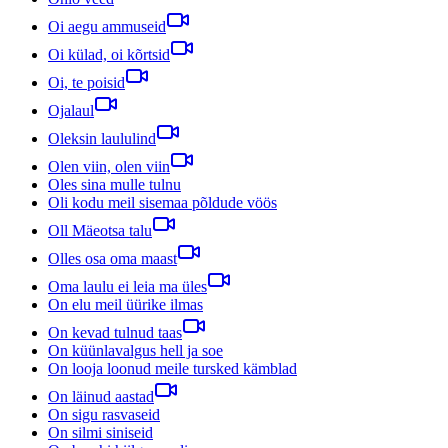
Oi aegu ammuseid
Oi külad, oi kõrtsid
Oi, te poisid
Ojalaul
Oleksin laululind
Olen viin, olen viin
Oles sina mulle tulnu
Oli kodu meil sisemaa põldude vöös
Oll Mäeotsa talu
Olles osa oma maast
Oma laulu ei leia ma üles
On elu meil üürike ilmas
On kevad tulnud taas
On küünlavalgus hell ja soe
On looja loonud meile tursked kämblad
On läinud aastad
On sigu rasvaseid
On silmi siniseid