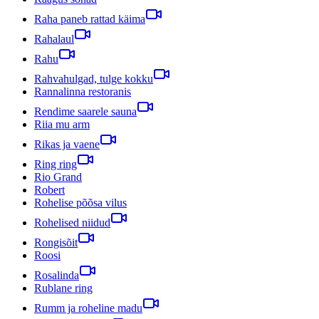
Raha paneb rattad käima
Rahalaul
Rahu
Rahvahulgad, tulge kokku
Rannalinna restoranis
Rendime saarele sauna
Riia mu arm
Rikas ja vaene
Ring ring
Rio Grand
Robert
Rohelise põõsa vilus
Rohelised niidud
Rongisõit
Roosi
Rosalinda
Rublane ring
Rumm ja roheline madu