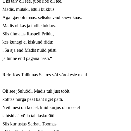
Üks talv oli see, jube libe oli tee,

Madis, mütaki, istuli kukkus.

Aga igav oli maas, seltsiks vaid kaevukaas,

Madis ohkas ja tudile tukkus.

Siis ühmatas Raspeli Priidu,

kes kunagi ei kiskund riidu:

„Sa aja end Madis nüüd püsti

ja tunne end pagana hästi.“ 

Refr. Kas Tallinnas Saares või võrokeste maal …

Oli see jõuluööl, Madis tuli just töölt,

kohtas nurga pääl kaht ilget pätti.

Neil mesi oli keelel, kuid kurjus oli meelel – 

tahtsid ää võtta talt taskurätti.

Siis kurjustas Serbati Toomas:
