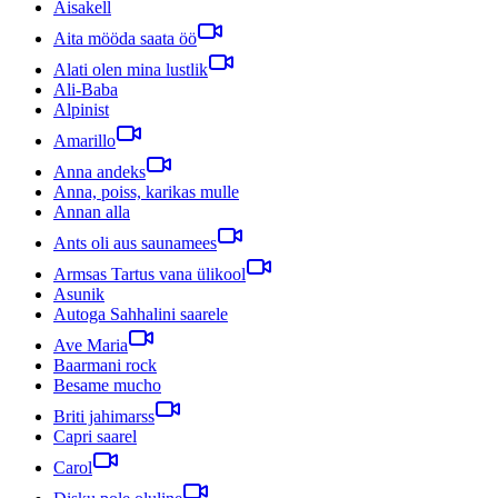
Aisakell
Aita mööda saata öö
Alati olen mina lustlik
Ali-Baba
Alpinist
Amarillo
Anna andeks
Anna, poiss, karikas mulle
Annan alla
Ants oli aus saunamees
Armsas Tartus vana ülikool
Asunik
Autoga Sahhalini saarele
Ave Maria
Baarmani rock
Besame mucho
Briti jahimarss
Capri saarel
Carol