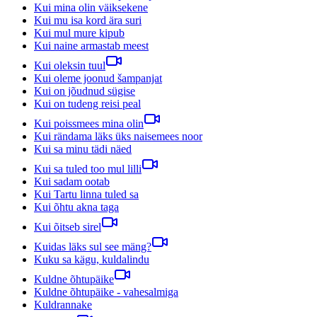
Kui mina olin väiksekene
Kui mu isa kord ära suri
Kui mul mure kipub
Kui naine armastab meest
Kui oleksin tuul
Kui oleme joonud šampanjat
Kui on jõudnud sügise
Kui on tudeng reisi peal
Kui poissmees mina olin
Kui rändama läks üks naisemees noor
Kui sa minu tädi näed
Kui sa tuled too mul lilli
Kui sadam ootab
Kui Tartu linna tuled sa
Kui õhtu akna taga
Kui õitseb sirel
Kuidas läks sul see mäng?
Kuku sa kägu, kuldalindu
Kuldne õhtupäike
Kuldne õhtupäike - vahesalmiga
Kuldrannake