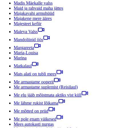
Madis Mäekalle valss
Maid ja rahvaid maha jättes
Majakavahi armuhüüd
Majakene mere ääres
Majesteet kefiir
Maleva Valss
Mandoliinid öös
Margareeta
Maria-Louisa
Marina
Matkalaul
Mats alati on tubli mees
Me armastame ooperit
Me armastame suplemist (Reisilaul)
Me elu jääb mõistmata aktiks vist küll
Me lähme rukist lõikama
Me mõtted on priid
Me pole enam väikesed
Mees autokasti nurgas