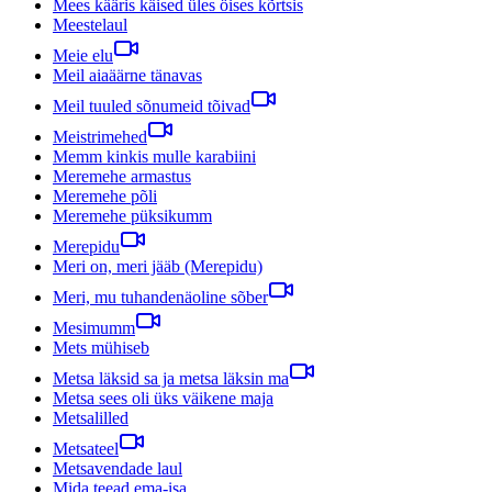
Mees kääris käised üles öises kõrtsis
Meestelaul
Meie elu
Meil aiaäärne tänavas
Meil tuuled sõnumeid tõivad
Meistrimehed
Memm kinkis mulle karabiini
Meremehe armastus
Meremehe põli
Meremehe püksikumm
Merepidu
Meri on, meri jääb (Merepidu)
Meri, mu tuhandenäoline sõber
Mesimumm
Mets mühiseb
Metsa läksid sa ja metsa läksin ma
Metsa sees oli üks väikene maja
Metsalilled
Metsateel
Metsavendade laul
Mida teead ema-isa