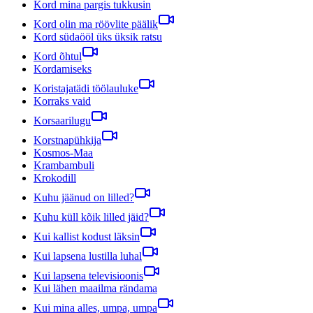
Kord mina pargis tukkusin
Kord olin ma röövlite päälik
Kord südaööl üks üksik ratsu
Kord õhtul
Kordamiseks
Koristajatädi töölauluke
Korraks vaid
Korsaarilugu
Korstnapühkija
Kosmos-Maa
Krambambuli
Krokodill
Kuhu jäänud on lilled?
Kuhu küll kõik lilled jäid?
Kui kallist kodust läksin
Kui lapsena lustilla luhal
Kui lapsena televisioonis
Kui lähen maailma rändama
Kui mina alles, umpa, umpa