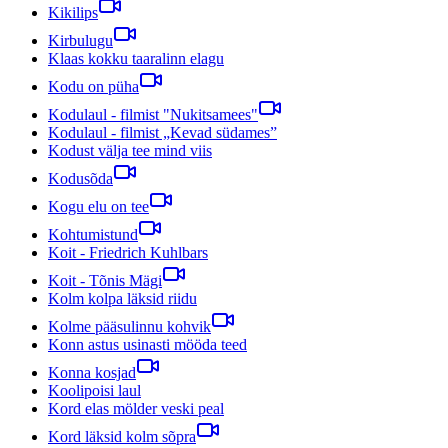
Kikilips
Kirbulugu
Klaas kokku taaralinn elagu
Kodu on püha
Kodulaul - filmist "Nukitsamees"
Kodulaul - filmist „Kevad südames”
Kodust välja tee mind viis
Kodusõda
Kogu elu on tee
Kohtumistund
Koit - Friedrich Kuhlbars
Koit - Tõnis Mägi
Kolm kolpa läksid riidu
Kolme pääsulinnu kohvik
Konn astus usinasti mööda teed
Konna kosjad
Koolipoisi laul
Kord elas mölder veski peal
Kord läksid kolm sõpra