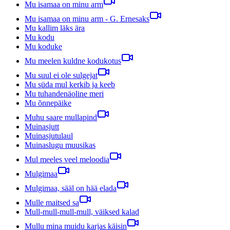
Mu isamaa on minu arm
Mu isamaa on minu arm - G. Ernesaks
Mu kallim läks ära
Mu kodu
Mu koduke
Mu meelen kuldne kodukotus
Mu suul ei ole sulgejat
Mu süda mul kerkib ja keeb
Mu tuhandenäoline meri
Mu õnnepäike
Muhu saare mullapind
Muinasjutt
Muinasjutulaul
Muinaslugu muusikas
Mul meeles veel meloodia
Mulgimaa
Mulgimaa, sääl on hää elada
Mulle maitsed sa
Mull-mull-mull-mull, väiksed kalad
Mullu mina muidu karjas käisin