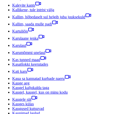
Kalevite kants
Kallikene, tule intrist välja
Kallim, hõbedaselt sul helgib juba juuksekuld
Kallim, saada mulle padi
Kartuliõis
Karulaane jenka
Karulaul
Karumõmmi unelaul
Kas tunned maad
Kasatšokki keerutades
Kati karu
Kaua sa kannatad kurbade naeru
Kauge aeg
Kaugel kaljukalda taga
Kaugel, kaugel, kus on minu kodu
Kaugele siit
Kauges külas
Kaugused kutsuvad
Kaunimad laulud