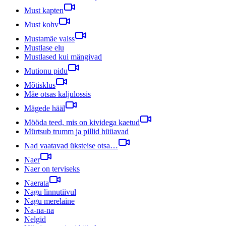
Must kapten
Must kohv
Mustamäe valss
Mustlase elu
Mustlased kui mängivad
Mutionu pidu
Mõtisklus
Mäe otsas kaljulossis
Mägede hääl
Mööda teed, mis on kividega kaetud
Mürtsub trumm ja pillid hüüavad
Nad vaatavad üksteise otsa…
Naer
Naer on terviseks
Naerata
Nagu linnutiivul
Nagu merelaine
Na-na-na
Nelgid