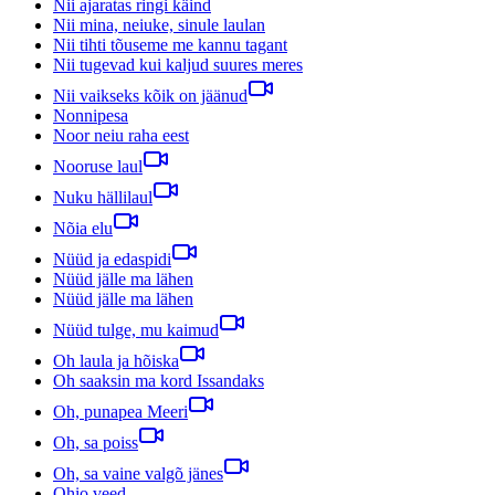
Nii ajaratas ringi käind
Nii mina, neiuke, sinule laulan
Nii tihti tõuseme me kannu tagant
Nii tugevad kui kaljud suures meres
Nii vaikseks kõik on jäänud
Nonnipesa
Noor neiu raha eest
Nooruse laul
Nuku hällilaul
Nõia elu
Nüüd ja edaspidi
Nüüd jälle ma lähen
Nüüd jälle ma lähen
Nüüd tulge, mu kaimud
Oh laula ja hõiska
Oh saaksin ma kord Issandaks
Oh, punapea Meeri
Oh, sa poiss
Oh, sa vaine valgõ jänes
Ohio veed