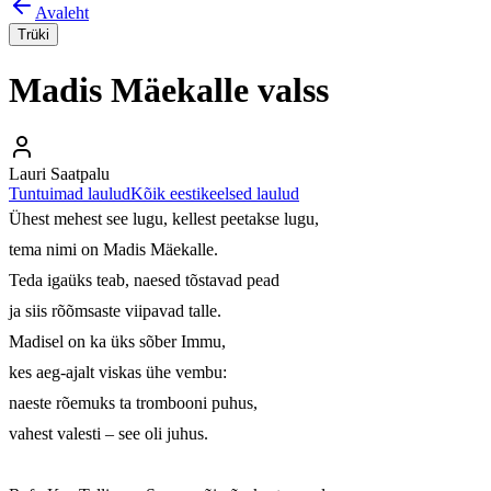
Avaleht
Trüki
Madis Mäekalle valss
Lauri Saatpalu
Tuntuimad laulud
Kõik eestikeelsed laulud
Ühest mehest see lugu, kellest peetakse lugu,

tema nimi on Madis Mäekalle. 

Teda igaüks teab, naesed tõstavad pead 

ja siis rõõmsaste viipavad talle.

Madisel on ka üks sõber Immu,

kes aeg-ajalt viskas ühe vembu: 

naeste rõemuks ta trombooni puhus,

vahest valesti – see oli juhus.
