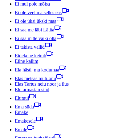
Ei mul pole mõisa
Ei ole veel ma selles eas
Ei ole üksi ükski maa
Ei saa me läbi Lätita
Ei saa mitte vaiki olla
Ei takista vallid
Eidekene ketrab
Eilne kallim
Ela hästi, mu kodumaa
Elas metsas muti-onu
Elas Tartus neiu noor ja ilus
Elu armastan sind
Elutuul
Ema süda
Emake
Emakesele
Emale