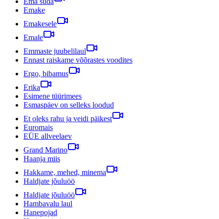
Ema süda
Emake
Emakesele
Emale
Emmaste juubelilaul
Ennast raiskame võõrastes voodites
Ergo, bibamus
Erika
Esimene tüürimees
Esmaspäev on selleks loodud
Et oleks rahu ja veidi päikest
Euromais
EÜE allveelaev
Grand Marino
Haanja miis
Hakkame, mehed, minema
Haldjate jõuluöö
Haldjate jõuluöö
Hambavalu laul
Hanepojad