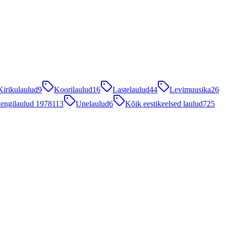
Kirikulaulud
9
Koorilaulud
16
Lastelaulud
44
Levimuusika
26
engilaulud 1978
113
Unelaulud
6
Kõik eestikeelsed laulud
725