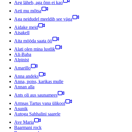
Aeg läheb, aga õnn ei kao
Aeti mu mõtsa
Aga neidudel meeldib see väga
Aidake meid
Aisakell
Aita mööda saata öö
Alati olen mina lustlik
Ali-Baba
Alpinist
Amarillo
Anna andeks
Anna, poiss, karikas mulle
Annan alla
Ants oli aus saunamees
Armsas Tartus vana ülikool
Asunik
Autoga Sahhalini saarele
Ave Maria
Baarmani rock