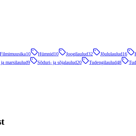
Filmimuusika
10
Hümnid
10
Joogilaulud
32
Jõululaulud
16
 ja marsilaulud
9
Sõduri- ja sõjalaulud
20
Tudengilaulud
48
Tud
st