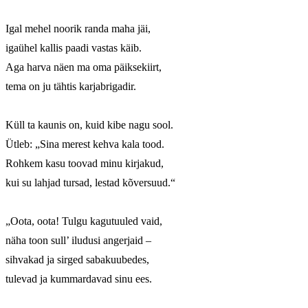
Igal mehel noorik randa maha jäi,

igaühel kallis paadi vastas käib.

Aga harva näen ma oma päiksekiirt,

tema on ju tähtis karjabrigadir.

Küll ta kaunis on, kuid kibe nagu sool.

Ütleb: „Sina merest kehva kala tood.

Rohkem kasu toovad minu kirjakud,

kui su lahjad tursad, lestad kõversuud.“

„Oota, oota! Tulgu kagutuuled vaid,

näha toon sull’ iludusi angerjaid – 

sihvakad ja sirged sabakuubedes,

tulevad ja kummardavad sinu ees.
