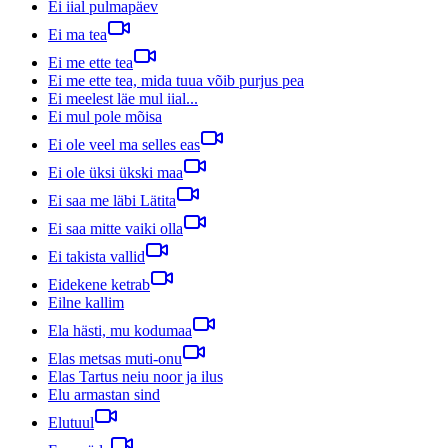
Ei iial pulmapäev
Ei ma tea
Ei me ette tea
Ei me ette tea, mida tuua võib purjus pea
Ei meelest läe mul iial...
Ei mul pole mõisa
Ei ole veel ma selles eas
Ei ole üksi ükski maa
Ei saa me läbi Lätita
Ei saa mitte vaiki olla
Ei takista vallid
Eidekene ketrab
Eilne kallim
Ela hästi, mu kodumaa
Elas metsas muti-onu
Elas Tartus neiu noor ja ilus
Elu armastan sind
Elutuul