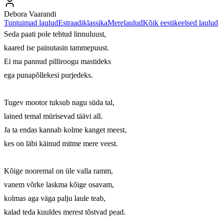
Debora Vaarandi
Tuntuimad laulud
Estraadiklassika
Merelaulud
Kõik eestikeelsed laulud
Seda paati pole tehtud linnuluust,

kaared ise painutasin tammepuust.

Ei ma pannud pilliroogu mastideks

ega punapõllekesi purjedeks.

Tugev mootor tuksub nagu süda tal,

lained temal mürisevad täävi all.

Ja ta endas kannab kolme kanget meest,

kes on läbi käinud mitme mere veest.

Kõige nooremal on üle valla ramm,

vanem võrke laskma kõige osavam,

kolmas aga väga palju laule teab,

kalad teda kuuldes merest tõstvad pead.
