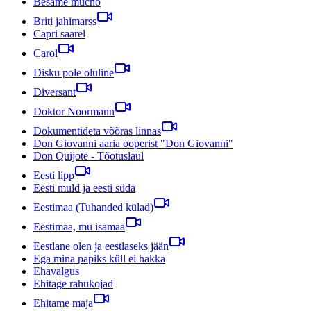
Besame mucho
Briti jahimarss
Capri saarel
Carol
Disku pole oluline
Diversant
Doktor Noormann
Dokumentideta võõras linnas
Don Giovanni aaria ooperist "Don Giovanni"
Don Quijote - Tõotuslaul
Eesti lipp
Eesti muld ja eesti süda
Eestimaa (Tuhanded külad)
Eestimaa, mu isamaa
Eestlane olen ja eestlaseks jään
Ega mina papiks küll ei hakka
Ehavalgus
Ehitage rahukojad
Ehitame maja