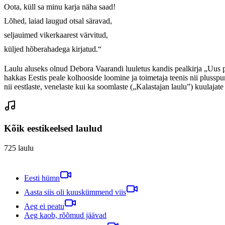
Oota, küll sa minu karja näha saad!

Lõhed, laiad laugud otsal säravad, 

seljauimed vikerkaarest värvitud,

küljed hõberahadega kirjatud.“
Laulu aluseks olnud Debora Vaarandi luuletus kandis pealkirja „Uus paa
hakkas Eestis peale kolhooside loomine ja toimetaja teenis nii plussp
nii eestlaste, venelaste kui ka soomlaste („Kalastajan laulu”) kuulajate 
Kõik eestikeelsed laulud
725
laulu
Eesti hümn
Aasta siis oli kuuskümmend viis
Aeg ei peatu
Aeg kaob, rõõmud jäävad