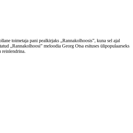
tollane toimetaja pani pealkirjaks „Rannakolhoosis”, kuna sel ajal
rjutatud „Rannakolhoosi” meloodia Georg Otsa esituses ülipopulaarseks
u reinlendrina.