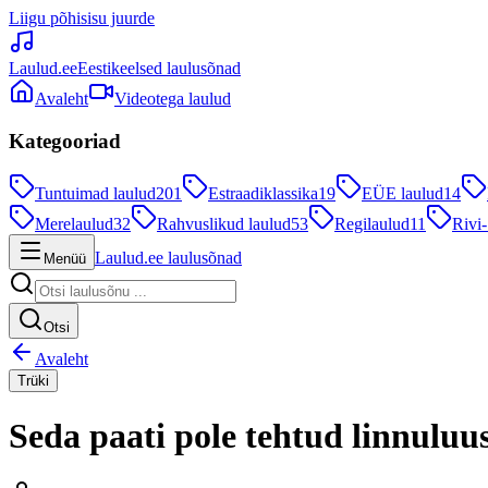
Liigu põhisisu juurde
Laulud.ee
Eestikeelsed laulusõnad
Avaleht
Videotega laulud
Kategooriad
Tuntuimad laulud
201
Estraadiklassika
19
EÜE laulud
14
Merelaulud
32
Rahvuslikud laulud
53
Regilaulud
11
Rivi-
Laulud.ee laulusõnad
Menüü
Otsi
Avaleht
Trüki
Seda paati pole tehtud linnuluu