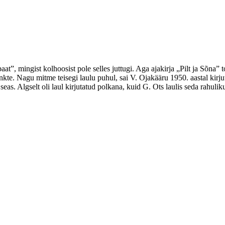
t”, mingist kolhoosist pole selles juttugi. Aga ajakirja „Pilt ja Sõna” 
unkte. Nagu mitme teisegi laulu puhul, sai V. Ojakääru 1950. aastal ki
seas. Algselt oli laul kirjutatud polkana, kuid G. Ots laulis seda rahulik