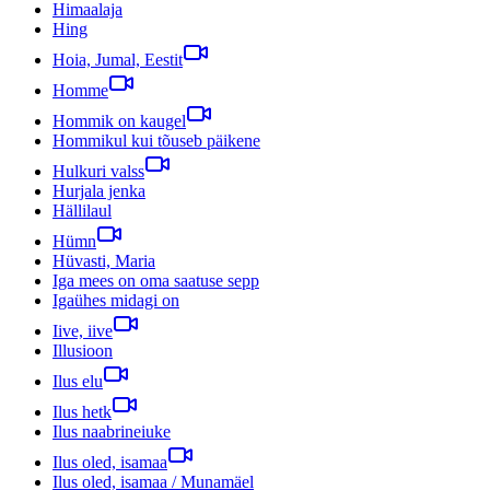
Himaalaja
Hing
Hoia, Jumal, Eestit
Homme
Hommik on kaugel
Hommikul kui tõuseb päikene
Hulkuri valss
Hurjala jenka
Hällilaul
Hümn
Hüvasti, Maria
Iga mees on oma saatuse sepp
Igaühes midagi on
Iive, iive
Illusioon
Ilus elu
Ilus hetk
Ilus naabrineiuke
Ilus oled, isamaa
Ilus oled, isamaa / Munamäel