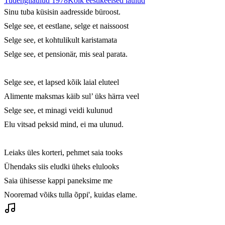
Tudengilaulud 1978
Kõik eestikeelsed laulud
Sinu tuba küsisin aadresside büroost.

Selge see, et eestlane, selge et naissoost

Selge see, et kohtulikult karistamata

Selge see, et pensionär, mis seal parata.

Selge see, et lapsed kõik laial eluteel

Alimente maksmas käib sul’ üks härra veel

Selge see, et minagi veidi kulunud

Elu vitsad peksid mind, ei ma ulunud.

Leiaks üles korteri, pehmet saia tooks

Ühendaks siis eludki üheks elulooks

Saia ühisesse kappi paneksime me

Nooremad võiks tulla õppi', kuidas elame.