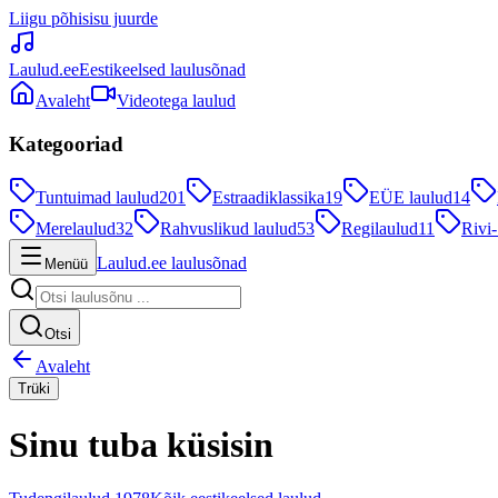
Liigu põhisisu juurde
Laulud.ee
Eestikeelsed laulusõnad
Avaleht
Videotega laulud
Kategooriad
Tuntuimad laulud
201
Estraadiklassika
19
EÜE laulud
14
Merelaulud
32
Rahvuslikud laulud
53
Regilaulud
11
Rivi-
Laulud.ee laulusõnad
Menüü
Otsi
Avaleht
Trüki
Sinu tuba küsisin