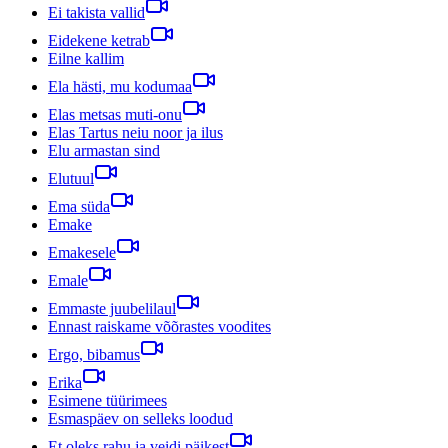
Ei takista vallid
Eidekene ketrab
Eilne kallim
Ela hästi, mu kodumaa
Elas metsas muti-onu
Elas Tartus neiu noor ja ilus
Elu armastan sind
Elutuul
Ema süda
Emake
Emakesele
Emale
Emmaste juubelilaul
Ennast raiskame võõrastes voodites
Ergo, bibamus
Erika
Esimene tüürimees
Esmaspäev on selleks loodud
Et oleks rahu ja veidi päikest