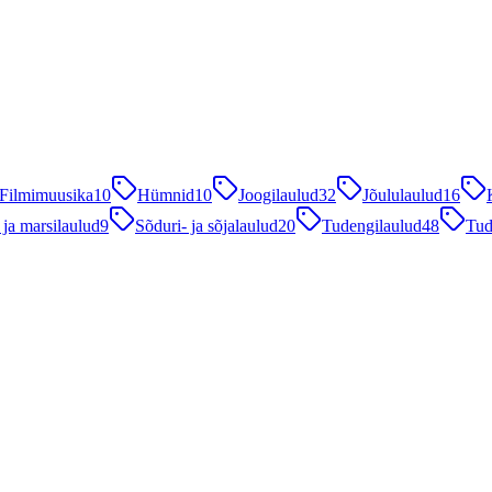
Filmimuusika
10
Hümnid
10
Joogilaulud
32
Jõululaulud
16
 ja marsilaulud
9
Sõduri- ja sõjalaulud
20
Tudengilaulud
48
Tud