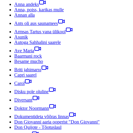
Anna andeks
Anna, poiss, karikas mulle
Annan alla
Ants oli aus saunamees
Armsas Tartus vana ülikool
Asunik
Autoga Sahhalini saarele
Ave Maria
Baarmani rock
Besame mucho
Briti jahimarss
Capri saarel
Carol
Disku pole oluline
Diversant
Doktor Noormann
Dokumentideta võõras linnas
Don Giovanni aaria ooperist "Don Giovanni"
Don Quijote - Tõotuslaul