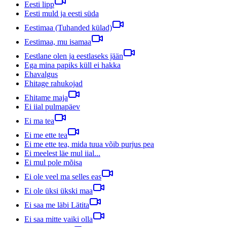
Eesti lipp
Eesti muld ja eesti süda
Eestimaa (Tuhanded külad)
Eestimaa, mu isamaa
Eestlane olen ja eestlaseks jään
Ega mina papiks küll ei hakka
Ehavalgus
Ehitage rahukojad
Ehitame maja
Ei iial pulmapäev
Ei ma tea
Ei me ette tea
Ei me ette tea, mida tuua võib purjus pea
Ei meelest läe mul iial...
Ei mul pole mõisa
Ei ole veel ma selles eas
Ei ole üksi ükski maa
Ei saa me läbi Lätita
Ei saa mitte vaiki olla