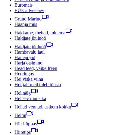
Euromais
EÜE allveelaev
Grand Marino
Haanja miis
Hakkame, mehed, minema
Haldjate jõuluöö
Haldjate jõuluöö
Hambavalu laul
Hanepojad
Harja otsimine
Head teed, väike Ireen
Heeringas
Hei viska viina
Hei-jah meil tuleb tõusta
Helinälg
Helisev muusika
Hellad vennad, astkem kokku
Helmi
Hiir hüppas
Hiiretips