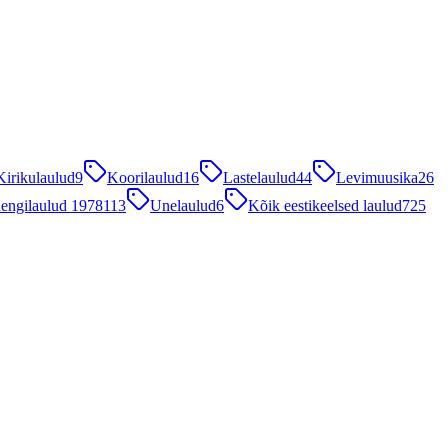
Kirikulaulud
9
Koorilaulud
16
Lastelaulud
44
Levimuusika
26
engilaulud 1978
113
Unelaulud
6
Kõik eestikeelsed laulud
725