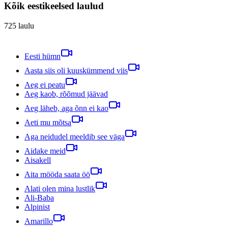
Kõik eestikeelsed laulud
725
laulu
Eesti hümn
Aasta siis oli kuuskümmend viis
Aeg ei peatu
Aeg kaob, rõõmud jäävad
Aeg läheb, aga õnn ei kao
Aeti mu mõtsa
Aga neidudel meeldib see väga
Aidake meid
Aisakell
Aita mööda saata öö
Alati olen mina lustlik
Ali-Baba
Alpinist
Amarillo