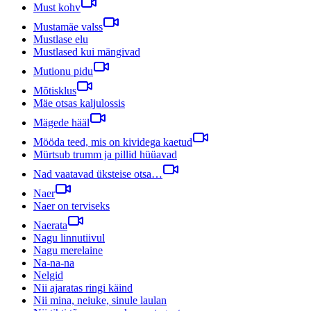
Must kohv
Mustamäe valss
Mustlase elu
Mustlased kui mängivad
Mutionu pidu
Mõtisklus
Mäe otsas kaljulossis
Mägede hääl
Mööda teed, mis on kividega kaetud
Mürtsub trumm ja pillid hüüavad
Nad vaatavad üksteise otsa…
Naer
Naer on terviseks
Naerata
Nagu linnutiivul
Nagu merelaine
Na-na-na
Nelgid
Nii ajaratas ringi käind
Nii mina, neiuke, sinule laulan