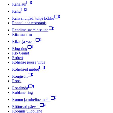
Rahalaul
Rahu
Rahvahulgad, tulge kokku
Rannalinna restoranis
Rendime saarele sauna
Riia mu arm
Rikas ja vaene
Ring ring
Rio Grand
Robert
Rohelise põõsa vilus
Rohelised niidud
Rongisõit
Roosi
Rosalinda
Rublane ring
Rumm ja roheline madu
Rõõmsad päevad
Rõõmus üliõpilane