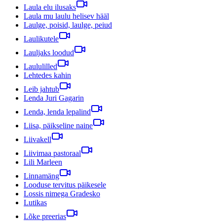
Laula elu ilusaks
Laula mu laulu helisev hääl
Laulge, poisid, laulge, peiud
Laulikutele
Lauljaks loodud
Laululilled
Lehtedes kahin
Leib jahtub
Lenda Juri Gagarin
Lenda, lenda lepalind
Liisa, päikseline naine
Liivakell
Liivimaa pastoraal
Lili Marleen
Linnamäng
Looduse tervitus päikesele
Lossis nimega Gradesko
Lutikas
Lõke preerias