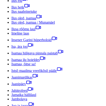
Ilus elu
Ilus hetk
Ilus naabrineiuke
Ilus oled, isamaa
Ilus oled, isamaa / Munamäel
Ilusa rõõmu laul
Imeline laas
Insener Garini hüperboloid
Isa, ära joo
Isamaa hiilgava pinnala paistab
Isamaa ilu hoieldes
Isamaa, õitse sa!
Istsõ maailma veerõkõsõ pääle
Jaanimardikas
Jaanipäev
Jahitrofeed
Jamaika hällilaul
Jambolaya
Joo ja jaura