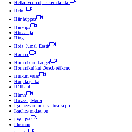
Hellad vennad, astkem kokku
Helmi
Hiir hüppas
Hiiretips
Himaalaja
Hing
Hoia, Jumal, Eestit
Homme
Hommik on kaugel
Hommikul kui tõuseb päikene
Hulkuri valss
Hurjala jenka
Hällilaul
Hümn
Hüvasti, Maria
Iga mees on oma saatuse sepp
Igaühes midagi on
Iive, iive
Illusioon