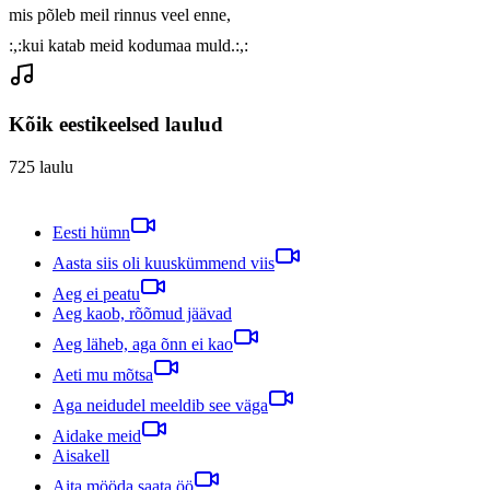
mis põleb meil rinnus veel enne,

Kõik eestikeelsed laulud
725
laulu
Eesti hümn
Aasta siis oli kuuskümmend viis
Aeg ei peatu
Aeg kaob, rõõmud jäävad
Aeg läheb, aga õnn ei kao
Aeti mu mõtsa
Aga neidudel meeldib see väga
Aidake meid
Aisakell
Aita mööda saata öö