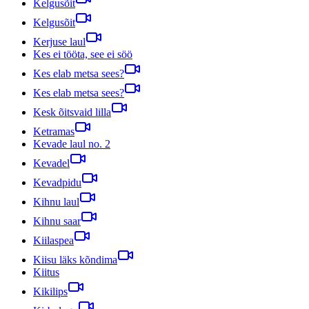
Kelgusõit
Kelgusõit
Kerjuse laul
Kes ei tööta, see ei söö
Kes elab metsa sees?
Kes elab metsa sees?
Kesk õitsvaid lilla
Ketramas
Kevade laul no. 2
Kevadel
Kevadpidu
Kihnu laul
Kihnu saar
Kiilaspea
Kiisu läks kõndima
Kiitus
Kikilips