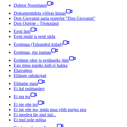
Doktor Noormann
Dokumentideta võõras linnas
Don Giovanni aaria ooperist "Don Giovanni"
Don Quijote - Tõotuslaul
Eesti lipp
Eesti muld ja eesti süda
Eestimaa (Tuhanded külad)
Eestimaa, mu isamaa
Eestlane olen ja eestlaseks jään
Ega mina papiks küll ei hakka
Ehavalgus
Ehitage rahukojad
Ehitame maja
Ei iial pulmapäev
Ei ma tea
Ei me ette tea
Ei me ette tea, mida tuua võib purjus pea
Ei meelest läe mul iial...
Ei mul pole mõisa