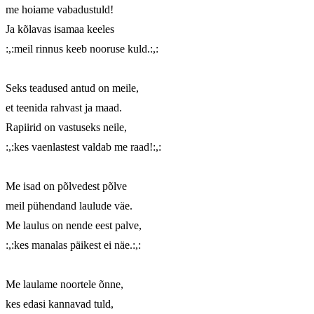
me hoiame vabadustuld!

Ja kõlavas isamaa keeles

:,:meil rinnus keeb nooruse kuld.:,:

Seks teadused antud on meile,

et teenida rahvast ja maad.

Rapiirid on vastuseks neile,

:,:kes vaenlastest valdab me raad!:,:

Me isad on põlvedest põlve

meil pühendand laulude väe.

Me laulus on nende eest palve,

:,:kes manalas päikest ei näe.:,:

Me laulame noortele õnne,

kes edasi kannavad tuld,
