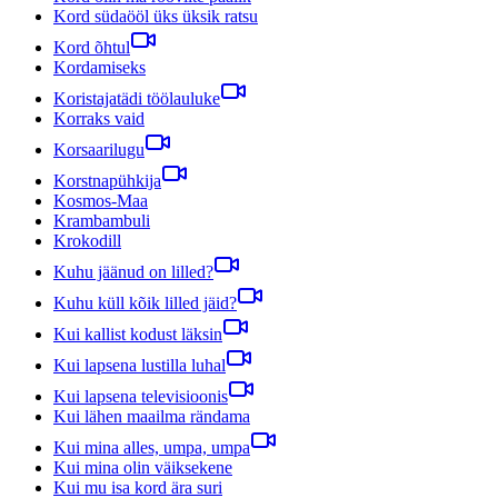
Kord südaööl üks üksik ratsu
Kord õhtul
Kordamiseks
Koristajatädi töölauluke
Korraks vaid
Korsaarilugu
Korstnapühkija
Kosmos-Maa
Krambambuli
Krokodill
Kuhu jäänud on lilled?
Kuhu küll kõik lilled jäid?
Kui kallist kodust läksin
Kui lapsena lustilla luhal
Kui lapsena televisioonis
Kui lähen maailma rändama
Kui mina alles, umpa, umpa
Kui mina olin väiksekene
Kui mu isa kord ära suri