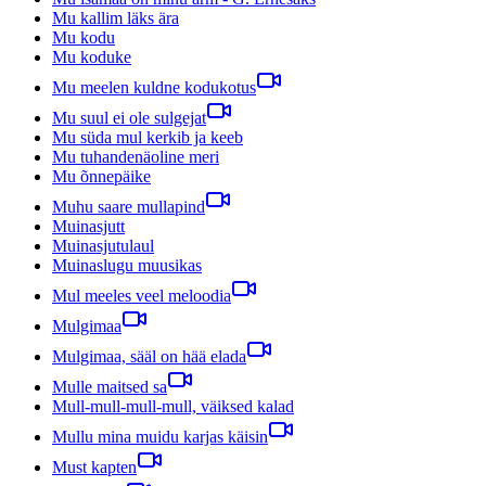
Mu kallim läks ära
Mu kodu
Mu koduke
Mu meelen kuldne kodukotus
Mu suul ei ole sulgejat
Mu süda mul kerkib ja keeb
Mu tuhandenäoline meri
Mu õnnepäike
Muhu saare mullapind
Muinasjutt
Muinasjutulaul
Muinaslugu muusikas
Mul meeles veel meloodia
Mulgimaa
Mulgimaa, sääl on hää elada
Mulle maitsed sa
Mull-mull-mull-mull, väiksed kalad
Mullu mina muidu karjas käisin
Must kapten