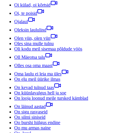
Oi külad, oi kõrtsid
Oi, te poisid
Ojalaul
Oleksin laululind
Olen viin, olen viin
Oles sina mulle tulnu
Oli kodu meil sisemaa põldude vöös
Oll Mäeotsa talu
Olles osa oma maast
Oma laulu ei leia ma üles
On elu meil üürike ilmas
On kevad tulnud taas
On küünlavalgus hell ja soe
On looja loonud meile tursked kämblad
On läinud aastad
On sigu rasvaseid
On silmi siniseid
Oo burshi hiilgus endine
Oo mu armas naine