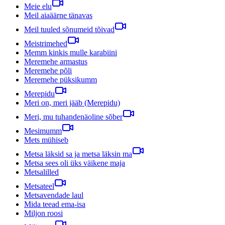
Meie elu
Meil aiaäärne tänavas
Meil tuuled sõnumeid tõivad
Meistrimehed
Memm kinkis mulle karabiini
Meremehe armastus
Meremehe põli
Meremehe püksikumm
Merepidu
Meri on, meri jääb (Merepidu)
Meri, mu tuhandenäoline sõber
Mesimumm
Mets mühiseb
Metsa läksid sa ja metsa läksin ma
Metsa sees oli üks väikene maja
Metsalilled
Metsateel
Metsavendade laul
Mida teead ema-isa
Miljon roosi