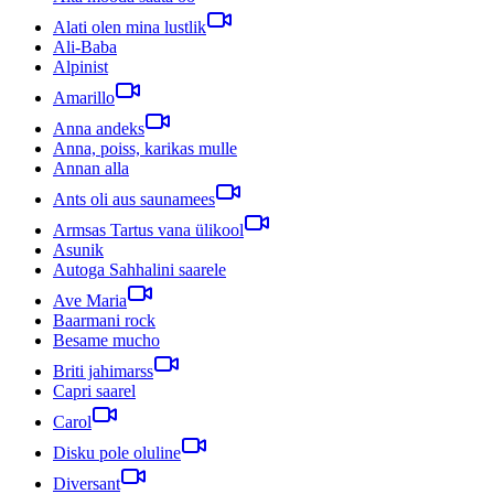
Alati olen mina lustlik
Ali-Baba
Alpinist
Amarillo
Anna andeks
Anna, poiss, karikas mulle
Annan alla
Ants oli aus saunamees
Armsas Tartus vana ülikool
Asunik
Autoga Sahhalini saarele
Ave Maria
Baarmani rock
Besame mucho
Briti jahimarss
Capri saarel
Carol
Disku pole oluline
Diversant