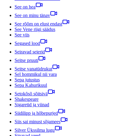
See on hea
See on minu tänav
See rõõm on elust endast
See Vene riigi säädus
See viis
Segased lood
Seiravad seierid
Seitse pruuti
Seitse vanatüdrukut
Sel hommikul nii vara
Sepa jutustus
Sepa Kahurikuul
Setokõsõ sõitsivä
Shakespeare
Sigaretid ja viinad
Siidilipp ja hõbepurjed
Siis sai minust sõjamees
Silver Ükssilma lugu
Sinavad veed