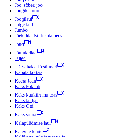
Joo, sõber, joo
Joogikaanon
Joogilaul
Julge laul
Jumbo
Jõekaldal istub kalamees
Jõud
Jõulukellad
Jäljed
Jää vabaks, Eesti meri
Kabala kõrtsis
Kaera Jaan
Kaks koktaili
Kaks kuukiirt mu toas
Kaks lauljat
Kaks Otti
Kaks sõpra
Kalapüüdmise laul
Kalevite kants