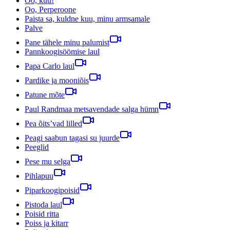
Oo, kuu!
Oo, Perperoone
Paista sa, kuldne kuu, minu armsamale
Palve
Pane tähele minu palumist
Pannkoogisöömise laul
Papa Carlo laul
Pardike ja mooniõis
Patune mõte
Paul Randmaa metsavendade salga hümn
Pea õits’vad lilled
Peagi saabun tagasi su juurde
Peeglid
Pese mu selga
Pihlapuu
Piparkoogipoisid
Pistoda laul
Poisid ritta
Poiss ja kitarr