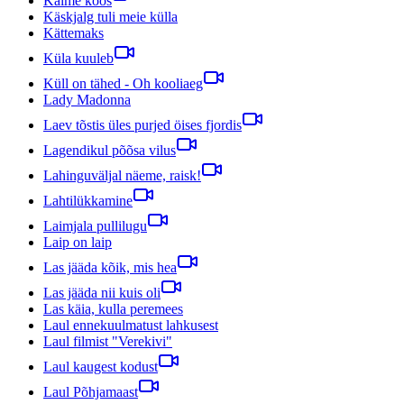
Käime koos
Käskjalg tuli meie külla
Kättemaks
Küla kuuleb
Küll on tähed - Oh kooliaeg
Lady Madonna
Laev tõstis üles purjed öises fjordis
Lagendikul põõsa vilus
Lahinguväljal näeme, raisk!
Lahtilükkamine
Laimjala pullilugu
Laip on laip
Las jääda kõik, mis hea
Las jääda nii kuis oli
Las käia, kulla peremees
Laul ennekuulmatust lahkusest
Laul filmist "Verekivi"
Laul kaugest kodust
Laul Põhjamaast