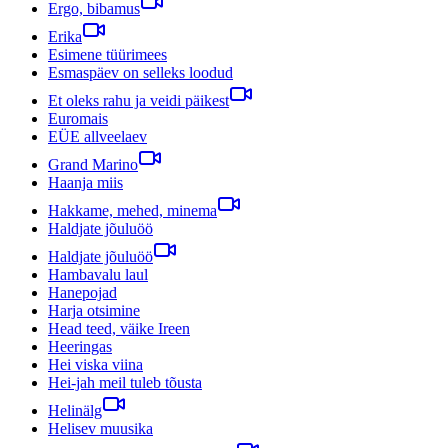
Ergo, bibamus
Erika
Esimene tüürimees
Esmaspäev on selleks loodud
Et oleks rahu ja veidi päikest
Euromais
EÜE allveelaev
Grand Marino
Haanja miis
Hakkame, mehed, minema
Haldjate jõuluöö
Haldjate jõuluöö
Hambavalu laul
Hanepojad
Harja otsimine
Head teed, väike Ireen
Heeringas
Hei viska viina
Hei-jah meil tuleb tõusta
Helinälg
Helisev muusika