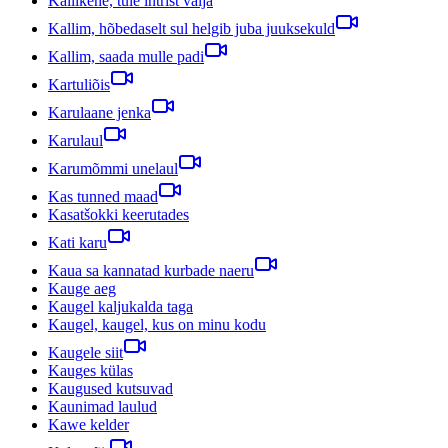
Kallikene, tule intrist välja
Kallim, hõbedaselt sul helgib juba juuksekuld
Kallim, saada mulle padi
Kartuliõis
Karulaane jenka
Karulaul
Karumõmmi unelaul
Kas tunned maad
Kasatšokki keerutades
Kati karu
Kaua sa kannatad kurbade naeru
Kauge aeg
Kaugel kaljukalda taga
Kaugel, kaugel, kus on minu kodu
Kaugele siit
Kauges külas
Kaugused kutsuvad
Kaunimad laulud
Kawe kelder