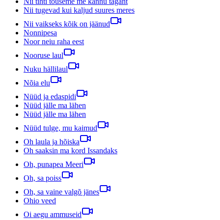
Nii tihti tõuseme me kannu tagant
Nii tugevad kui kaljud suures meres
Nii vaikseks kõik on jäänud
Nonnipesa
Noor neiu raha eest
Nooruse laul
Nuku hällilaul
Nõia elu
Nüüd ja edaspidi
Nüüd jälle ma lähen
Nüüd jälle ma lähen
Nüüd tulge, mu kaimud
Oh laula ja hõiska
Oh saaksin ma kord Issandaks
Oh, punapea Meeri
Oh, sa poiss
Oh, sa vaine valgõ jänes
Ohio veed
Oi aegu ammuseid