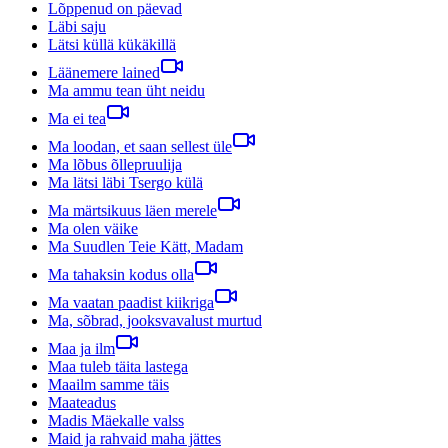
Lõppenud on päevad
Läbi saju
Lätsi küllä kükäkillä
Läänemere lained
Ma ammu tean üht neidu
Ma ei tea
Ma loodan, et saan sellest üle
Ma lõbus õllepruulija
Ma lätsi läbi Tsergo külä
Ma märtsikuus läen merele
Ma olen väike
Ma Suudlen Teie Kätt, Madam
Ma tahaksin kodus olla
Ma vaatan paadist kiikriga
Ma, sõbrad, jooksvavalust murtud
Maa ja ilm
Maa tuleb täita lastega
Maailm samme täis
Maateadus
Madis Mäekalle valss
Maid ja rahvaid maha jättes