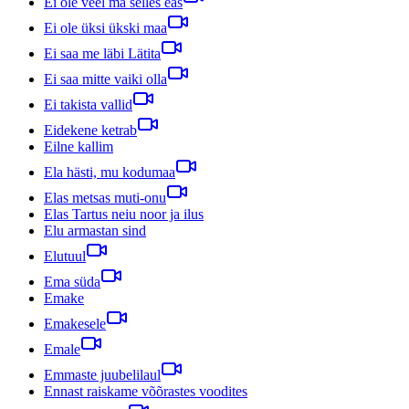
Ei ole veel ma selles eas
Ei ole üksi ükski maa
Ei saa me läbi Lätita
Ei saa mitte vaiki olla
Ei takista vallid
Eidekene ketrab
Eilne kallim
Ela hästi, mu kodumaa
Elas metsas muti-onu
Elas Tartus neiu noor ja ilus
Elu armastan sind
Elutuul
Ema süda
Emake
Emakesele
Emale
Emmaste juubelilaul
Ennast raiskame võõrastes voodites