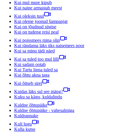
Kui mul mure kipub
Kui naine armastab meest
Kui oleksin tuul
Kui oleme joonud šampanjat
Kui on jõudnud sügise
Kui on tudeng reisi peal
Kui poissmees mina olin
Kui rändama läks üks naisemees noor
Kui sa minu tädi näed
Kui sa tuled too mul lilli
Kui sadam ootab
Kui Tartu linna tuled sa
Kui õhtu akna taga
Kui õitseb sirel
Kuidas läks sul see mäng?
Kuku sa kägu, kuldalindu
Kuldne õhtupäike
Kuldne õhtupäike - vahesalmiga
Kuldrannake
Kuli lugu
Kulla kutse