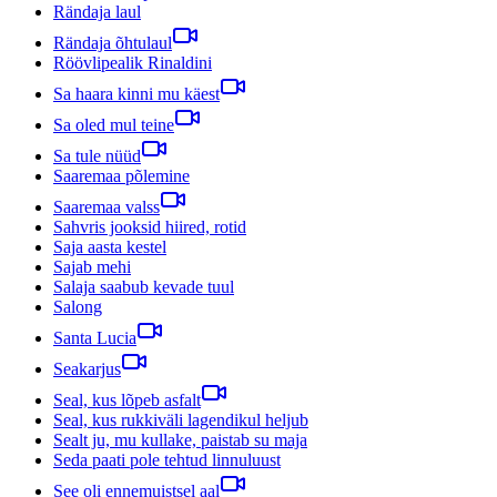
Rändaja laul
Rändaja õhtulaul
Röövlipealik Rinaldini
Sa haara kinni mu käest
Sa oled mul teine
Sa tule nüüd
Saaremaa põlemine
Saaremaa valss
Sahvris jooksid hiired, rotid
Saja aasta kestel
Sajab mehi
Salaja saabub kevade tuul
Salong
Santa Lucia
Seakarjus
Seal, kus lõpeb asfalt
Seal, kus rukkiväli lagendikul heljub
Sealt ju, mu kullake, paistab su maja
Seda paati pole tehtud linnuluust
See oli ennemuistsel aal