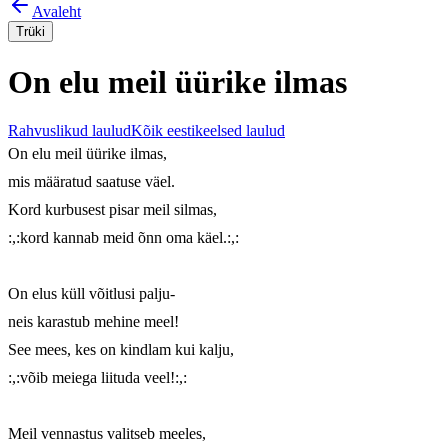
Avaleht
Trüki
On elu meil üürike ilmas
Rahvuslikud laulud
Kõik eestikeelsed laulud
On elu meil üürike ilmas,

mis määratud saatuse väel.

Kord kurbusest pisar meil silmas,

:,:kord kannab meid õnn oma käel.:,:

On elus küll võitlusi palju-

neis karastub mehine meel!

See mees, kes on kindlam kui kalju,

:,:võib meiega liituda veel!:,:

Meil vennastus valitseb meeles,
