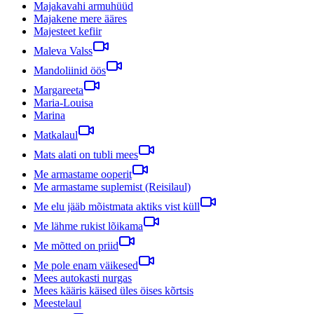
Majakavahi armuhüüd
Majakene mere ääres
Majesteet kefiir
Maleva Valss
Mandoliinid öös
Margareeta
Maria-Louisa
Marina
Matkalaul
Mats alati on tubli mees
Me armastame ooperit
Me armastame suplemist (Reisilaul)
Me elu jääb mõistmata aktiks vist küll
Me lähme rukist lõikama
Me mõtted on priid
Me pole enam väikesed
Mees autokasti nurgas
Mees kääris käised üles öises kõrtsis
Meestelaul