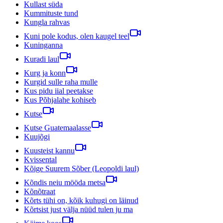
Kullast süda
Kummituste tund
Kungla rahvas
Kuni pole kodus, olen kaugel teel
Kuninganna
Kuradi laul
Kurg ja konn
Kurgid sulle raha mulle
Kus pidu iial peetakse
Kus Põhjalahe kohiseb
Kutse
Kutse Guatemaalasse
Kuujõgi
Kuusteist kannu
Kvissental
Kõige Suurem Sõber (Leopoldi laul)
Kõndis neiu mööda metsa
Kõnõtraat
Kõrts tühi on, kõik kuhugi on läinud
Kõrtsist just välja nüüd tulen ju ma