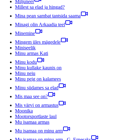
Miljuneer
Millest sa elad ja hingad?
Mina pean sambat tantsida saama
Minagi olin Arkaadia teel
Minemine
Mingem üles mägedele
Miniseelik
Minu armas Kati
Minu kodu
Minu kullake kaunis on
Minu neiu
Minu peig on kalamees
Minu südames sa elad
Mis maa see on?
Mis värvi on armastus
Moonika
Mootorsportlaste laul
Mu isamaa armas
Mu isamaa on minu arm
Mu isamaa on minu arm - G. Ernesaks