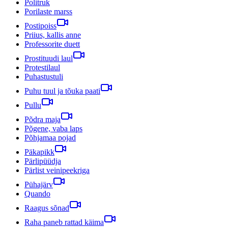
Politruk
Porilaste marss
Postipoiss
Priius, kallis anne
Professorite duett
Prostituudi laul
Protestilaul
Puhastustuli
Puhu tuul ja tõuka paati
Pullu
Põdra maja
Põgene, vaba laps
Põhjamaa pojad
Päkapikk
Pärlipüüdja
Pärlist veinipeekriga
Pühajärv
Quando
Raagus sõnad
Raha paneb rattad käima