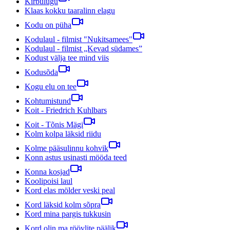
Kirbulugu
Klaas kokku taaralinn elagu
Kodu on püha
Kodulaul - filmist "Nukitsamees"
Kodulaul - filmist „Kevad südames”
Kodust välja tee mind viis
Kodusõda
Kogu elu on tee
Kohtumistund
Koit - Friedrich Kuhlbars
Koit - Tõnis Mägi
Kolm kolpa läksid riidu
Kolme pääsulinnu kohvik
Konn astus usinasti mööda teed
Konna kosjad
Koolipoisi laul
Kord elas mölder veski peal
Kord läksid kolm sõpra
Kord mina pargis tukkusin
Kord olin ma röövlite päälik