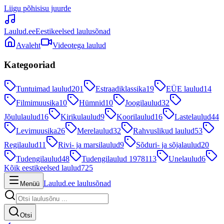
Liigu põhisisu juurde
Laulud.ee
Eestikeelsed laulusõnad
Avaleht
Videotega laulud
Kategooriad
Tuntuimad laulud
201
Estraadiklassika
19
EÜE laulud
14
Filmimuusika
10
Hümnid
10
Joogilaulud
32
Jõululaulud
16
Kirikulaulud
9
Koorilaulud
16
Lastelaulud
44
Levimuusika
26
Merelaulud
32
Rahvuslikud laulud
53
Regilaulud
11
Rivi- ja marsilaulud
9
Sõduri- ja sõjalaulud
20
Tudengilaulud
48
Tudengilaulud 1978
113
Unelaulud
6
Kõik eestikeelsed laulud
725
Laulud.ee laulusõnad
Menüü
Otsi