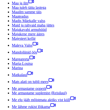
Maa ja ilm
Maa tuleb täita lastega
Maailm samme täis
Maateadus
Madis Mäekalle valss
Maid ja rahvaid maha jättes
Majakavahi armuhüüd
Majakene mere ääres
Majesteet kefiir
Maleva Valss
Mandoliinid öös
Margareeta
Maria-Louisa
Marina
Matkalaul
Mats alati on tubli mees
Me armastame ooperit
Me armastame suplemist (Reisilaul)
Me elu jääb mõistmata aktiks vist küll
Me lähme rukist lõikama