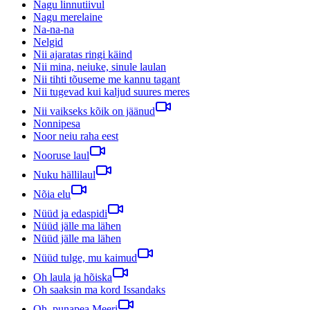
Nagu linnutiivul
Nagu merelaine
Na-na-na
Nelgid
Nii ajaratas ringi käind
Nii mina, neiuke, sinule laulan
Nii tihti tõuseme me kannu tagant
Nii tugevad kui kaljud suures meres
Nii vaikseks kõik on jäänud
Nonnipesa
Noor neiu raha eest
Nooruse laul
Nuku hällilaul
Nõia elu
Nüüd ja edaspidi
Nüüd jälle ma lähen
Nüüd jälle ma lähen
Nüüd tulge, mu kaimud
Oh laula ja hõiska
Oh saaksin ma kord Issandaks
Oh, punapea Meeri