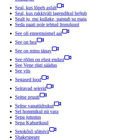
Seal, kus lõpeb asfalt
Seal, kus rukkiväli lagendikul heljub
Sealt ju, mu kullake, paistab su maja
Seda paati pole tehtud linnuluust
See oli ennemuistsel aal
See on hea
See on minu tänav
See rõõm on elust endast
See Vene riigi säädus
See viis
Segased lood
Seiravad seierid
Seitse pruuti
Seitse vanatüdrukut
Sel hommikul nii vara
Sepa jutustus
Sepa Kahurikuul
Setokõsõ sõitsivä
Shakespeare