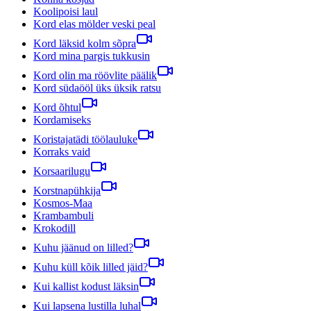
Koolipoisi laul
Kord elas mölder veski peal
Kord läksid kolm sõpra
Kord mina pargis tukkusin
Kord olin ma röövlite päälik
Kord südaööl üks üksik ratsu
Kord õhtul
Kordamiseks
Koristajatädi töölauluke
Korraks vaid
Korsaarilugu
Korstnapühkija
Kosmos-Maa
Krambambuli
Krokodill
Kuhu jäänud on lilled?
Kuhu küll kõik lilled jäid?
Kui kallist kodust läksin
Kui lapsena lustilla luhal