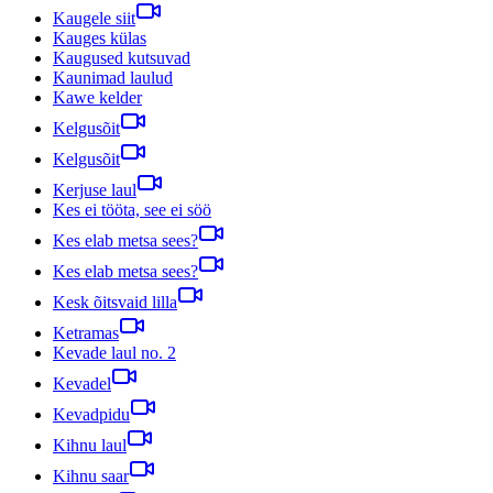
Kaugele siit
Kauges külas
Kaugused kutsuvad
Kaunimad laulud
Kawe kelder
Kelgusõit
Kelgusõit
Kerjuse laul
Kes ei tööta, see ei söö
Kes elab metsa sees?
Kes elab metsa sees?
Kesk õitsvaid lilla
Ketramas
Kevade laul no. 2
Kevadel
Kevadpidu
Kihnu laul
Kihnu saar