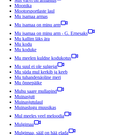
Mis värvi on armastus
Moonika
Mootorsportlaste laul
Mu isamaa armas
Mu isamaa on minu arm
Mu isamaa on minu arm - G. Ernesaks
Mu kallim läks ära
Mu kodu
Mu koduke
Mu meelen kuldne kodukotus
Mu suul ei ole sulgejat
Mu süda mul kerkib ja keeb
Mu tuhandenäoline meri
Mu õnnepäike
Muhu saare mullapind
Muinasjutt
Muinasjutulaul
Muinaslugu muusikas
Mul meeles veel meloodia
Mulgimaa
Mulgimaa, sääl on hää elada