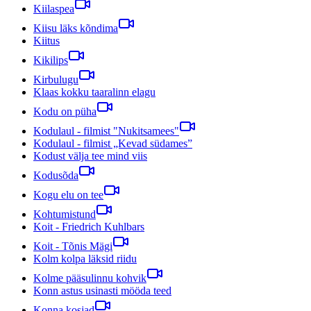
Kiilaspea
Kiisu läks kõndima
Kiitus
Kikilips
Kirbulugu
Klaas kokku taaralinn elagu
Kodu on püha
Kodulaul - filmist "Nukitsamees"
Kodulaul - filmist „Kevad südames”
Kodust välja tee mind viis
Kodusõda
Kogu elu on tee
Kohtumistund
Koit - Friedrich Kuhlbars
Koit - Tõnis Mägi
Kolm kolpa läksid riidu
Kolme pääsulinnu kohvik
Konn astus usinasti mööda teed
Konna kosjad