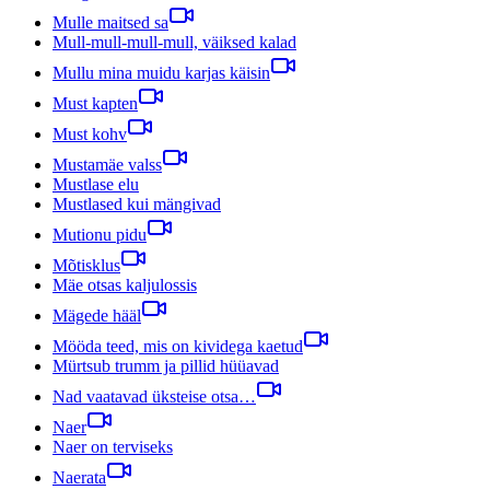
Mulle maitsed sa
Mull-mull-mull-mull, väiksed kalad
Mullu mina muidu karjas käisin
Must kapten
Must kohv
Mustamäe valss
Mustlase elu
Mustlased kui mängivad
Mutionu pidu
Mõtisklus
Mäe otsas kaljulossis
Mägede hääl
Mööda teed, mis on kividega kaetud
Mürtsub trumm ja pillid hüüavad
Nad vaatavad üksteise otsa…
Naer
Naer on terviseks
Naerata