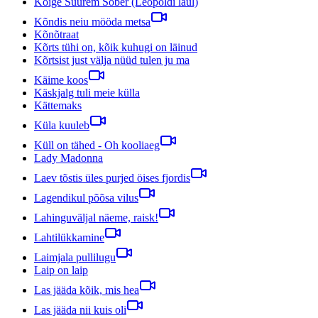
Kõige Suurem Sõber (Leopoldi laul)
Kõndis neiu mööda metsa
Kõnõtraat
Kõrts tühi on, kõik kuhugi on läinud
Kõrtsist just välja nüüd tulen ju ma
Käime koos
Käskjalg tuli meie külla
Kättemaks
Küla kuuleb
Küll on tähed - Oh kooliaeg
Lady Madonna
Laev tõstis üles purjed öises fjordis
Lagendikul põõsa vilus
Lahinguväljal näeme, raisk!
Lahtilükkamine
Laimjala pullilugu
Laip on laip
Las jääda kõik, mis hea
Las jääda nii kuis oli