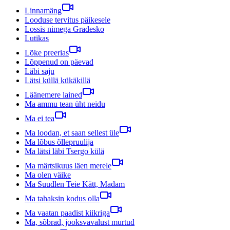
Linnamäng
Looduse tervitus päikesele
Lossis nimega Gradesko
Lutikas
Lõke preerias
Lõppenud on päevad
Läbi saju
Lätsi küllä kükäkillä
Läänemere lained
Ma ammu tean üht neidu
Ma ei tea
Ma loodan, et saan sellest üle
Ma lõbus õllepruulija
Ma lätsi läbi Tsergo külä
Ma märtsikuus läen merele
Ma olen väike
Ma Suudlen Teie Kätt, Madam
Ma tahaksin kodus olla
Ma vaatan paadist kiikriga
Ma, sõbrad, jooksvavalust murtud