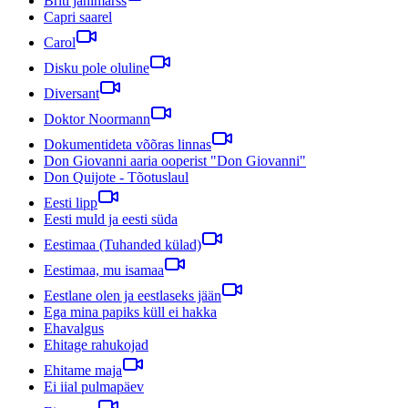
Briti jahimarss
Capri saarel
Carol
Disku pole oluline
Diversant
Doktor Noormann
Dokumentideta võõras linnas
Don Giovanni aaria ooperist "Don Giovanni"
Don Quijote - Tõotuslaul
Eesti lipp
Eesti muld ja eesti süda
Eestimaa (Tuhanded külad)
Eestimaa, mu isamaa
Eestlane olen ja eestlaseks jään
Ega mina papiks küll ei hakka
Ehavalgus
Ehitage rahukojad
Ehitame maja
Ei iial pulmapäev