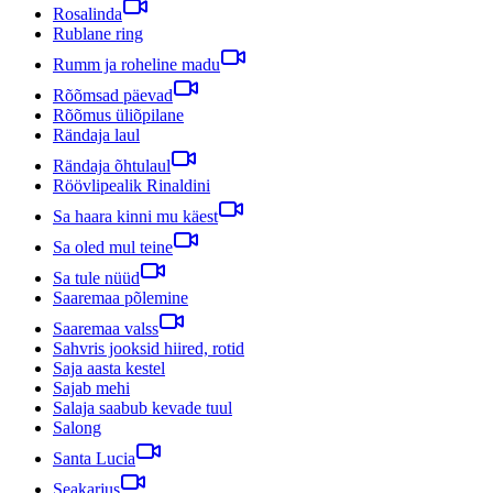
Rosalinda
Rublane ring
Rumm ja roheline madu
Rõõmsad päevad
Rõõmus üliõpilane
Rändaja laul
Rändaja õhtulaul
Röövlipealik Rinaldini
Sa haara kinni mu käest
Sa oled mul teine
Sa tule nüüd
Saaremaa põlemine
Saaremaa valss
Sahvris jooksid hiired, rotid
Saja aasta kestel
Sajab mehi
Salaja saabub kevade tuul
Salong
Santa Lucia
Seakarjus