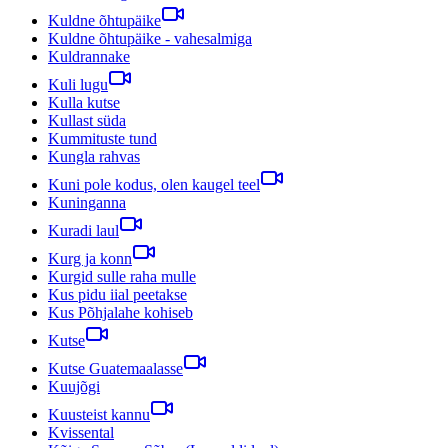
Kuldne õhtupäike
Kuldne õhtupäike - vahesalmiga
Kuldrannake
Kuli lugu
Kulla kutse
Kullast süda
Kummituste tund
Kungla rahvas
Kuni pole kodus, olen kaugel teel
Kuninganna
Kuradi laul
Kurg ja konn
Kurgid sulle raha mulle
Kus pidu iial peetakse
Kus Põhjalahe kohiseb
Kutse
Kutse Guatemaalasse
Kuujõgi
Kuusteist kannu
Kvissental