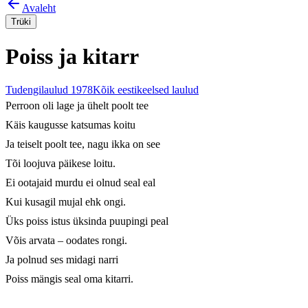
Avaleht
Trüki
Poiss ja kitarr
Tudengilaulud 1978
Kõik eestikeelsed laulud
Perroon oli lage ja ühelt poolt tee

Käis kaugusse katsumas koitu

Ja teiselt poolt tee, nagu ikka on see

Tõi loojuva päikese loitu.

Ei ootajaid murdu ei olnud seal eal

Kui kusagil mujal ehk ongi.

Üks poiss istus üksinda puupingi peal

Võis arvata – oodates rongi.

Ja polnud ses midagi narri

Poiss mängis seal oma kitarri.
