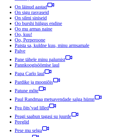
On läinud aastad
On sigu rasvaseid
On silmi siniseid
Oo burshi hiilgus endine
Oo mu armas naine
Oo, kuu!
Oo, Perperoone
Paista sa, kuldne kuu, minu armsamale
Palve
Pane tähele minu palumist
Pannkoogisöömise laul
Papa Carlo laul
Pardike ja mooniõis
Patune mõte
Paul Randmaa metsavendade salga hümn
Pea õits’vad lilled
Peagi saabun tagasi su juurde
Peeglid
Pese mu selga