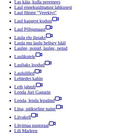
Las käia, kulla peremees
Laul ennekuulmatust lahkusest
Laul filmist "Verekivi"
Laul kaugest kodust
Laul Põhjamaast
Laula elu ilusaks
Laula mu laulu helisev hääl
Laulge, poisid, laulge, peiud
Laulikutele
Lauljaks loodud
Laululilled
Lehtedes kahin
Leib jahtub
Lenda Juri Gagarin
Lenda, lenda lepalind
Liisa, päikseline naine
Liivakell
Liivimaa pastoraal
Lili Marleen