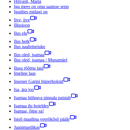
Hüvasti, Maria
Iga mees on oma saatuse sepp
Igaühes midagi on
Iive, iive
Illusioon
Ilus elu
Ilus hetk
Ilus naabrineiuke
Ilus oled, isamaa
Ilus oled, isamaa / Munamäel
Ilusa rõõmu laul
Imeline laas
Insener Garini hüperboloid
Isa, ära joo
Isamaa hiilgava pinnala paistab
Isamaa ilu hoieldes
Isamaa, õitse sa!
Istsõ maailma veerõkõsõ pääle
Jaanimardikas