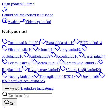
Liigu põhisisu juurde
Laulud.ee
Eestikeelsed laulusõnad
Avaleht
Videotega laulud
Kategooriad
Tuntuimad laulud
201
Estraadiklassika
19
EÜE laulud
14
Filmimuusika
10
Hümnid
10
Joogilaulud
32
Jõululaulud
16
Kirikulaulud
9
Koorilaulud
16
Lastelaulud
44
Levimuusika
26
Merelaulud
32
Rahvuslikud laulud
53
Regilaulud
11
Rivi- ja marsilaulud
9
Sõduri- ja sõjalaulud
20
Tudengilaulud
48
Tudengilaulud 1978
113
Unelaulud
6
Kõik eestikeelsed laulud
725
Laulud.ee laulusõnad
Menüü
Otsi