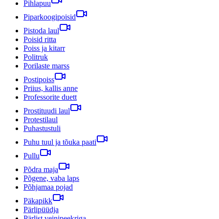
Pihlapuu
Piparkoogipoisid
Pistoda laul
Poisid ritta
Poiss ja kitarr
Politruk
Porilaste marss
Postipoiss
Priius, kallis anne
Professorite duett
Prostituudi laul
Protestilaul
Puhastustuli
Puhu tuul ja tõuka paati
Pullu
Põdra maja
Põgene, vaba laps
Põhjamaa pojad
Päkapikk
Pärlipüüdja
Pärlist veinipeekriga