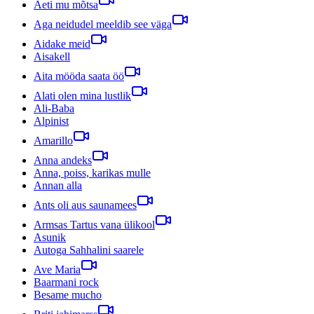
Aeti mu mõtsa
Aga neidudel meeldib see väga
Aidake meid
Aisakell
Aita mööda saata öö
Alati olen mina lustlik
Ali-Baba
Alpinist
Amarillo
Anna andeks
Anna, poiss, karikas mulle
Annan alla
Ants oli aus saunamees
Armsas Tartus vana ülikool
Asunik
Autoga Sahhalini saarele
Ave Maria
Baarmani rock
Besame mucho