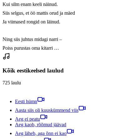
Kui silm enam keeli näinud.

Siis selgus, et öö mattis orud ja mäed

Ja viimased rongid on läinud.

Ning siis juhtus midagi narri –

Poiss purustas oma kitarri …
Kõik eestikeelsed laulud
725
laulu
Eesti hümn
Aasta siis oli kuuskümmend viis
Aeg ei peatu
Aeg kaob, rõõmud jäävad
Aeg läheb, aga õnn ei kao