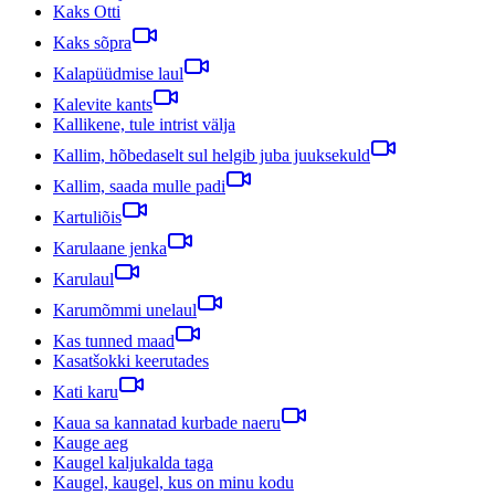
Kaks Otti
Kaks sõpra
Kalapüüdmise laul
Kalevite kants
Kallikene, tule intrist välja
Kallim, hõbedaselt sul helgib juba juuksekuld
Kallim, saada mulle padi
Kartuliõis
Karulaane jenka
Karulaul
Karumõmmi unelaul
Kas tunned maad
Kasatšokki keerutades
Kati karu
Kaua sa kannatad kurbade naeru
Kauge aeg
Kaugel kaljukalda taga
Kaugel, kaugel, kus on minu kodu