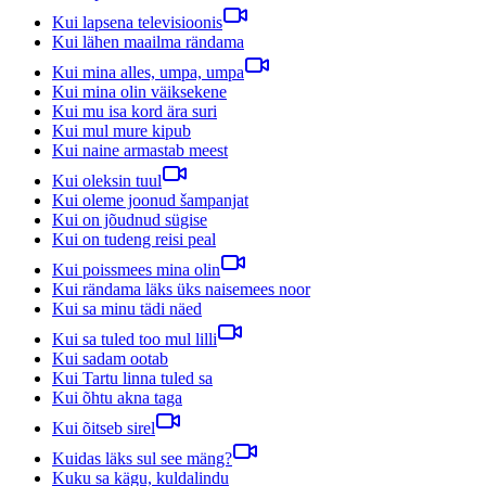
Kui lapsena televisioonis
Kui lähen maailma rändama
Kui mina alles, umpa, umpa
Kui mina olin väiksekene
Kui mu isa kord ära suri
Kui mul mure kipub
Kui naine armastab meest
Kui oleksin tuul
Kui oleme joonud šampanjat
Kui on jõudnud sügise
Kui on tudeng reisi peal
Kui poissmees mina olin
Kui rändama läks üks naisemees noor
Kui sa minu tädi näed
Kui sa tuled too mul lilli
Kui sadam ootab
Kui Tartu linna tuled sa
Kui õhtu akna taga
Kui õitseb sirel
Kuidas läks sul see mäng?
Kuku sa kägu, kuldalindu