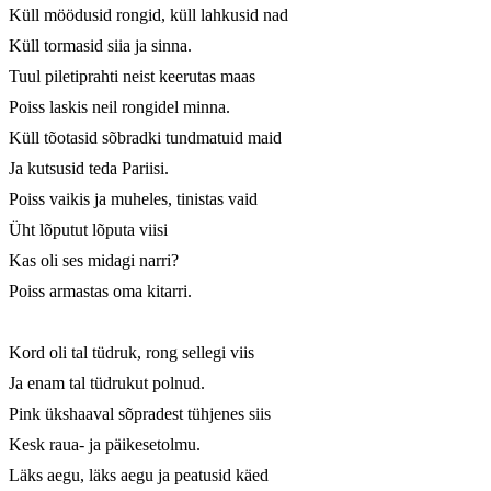
Küll möödusid rongid, küll lahkusid nad

Küll tormasid siia ja sinna.

Tuul piletiprahti neist keerutas maas

Poiss laskis neil rongidel minna.

Küll tõotasid sõbradki tundmatuid maid

Ja kutsusid teda Pariisi.

Poiss vaikis ja muheles, tinistas vaid

Üht lõputut lõputa viisi

Kas oli ses midagi narri?

Poiss armastas oma kitarri.

Kord oli tal tüdruk, rong sellegi viis

Ja enam tal tüdrukut polnud.

Pink ükshaaval sõpradest tühjenes siis

Kesk raua- ja päikesetolmu.

Läks aegu, läks aegu ja peatusid käed
