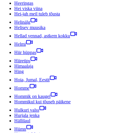
Heeringas
Hei viska viina
Hei-jah meil tuleb tõusta
Helinälg
Helisev muusika
Hellad vennad, astkem kokku
Helmi
Hiir hüppas
Hiiretips
Himaalaja
Hing
Hoia, Jumal, Eestit
Homme
Hommik on kaugel
Hommikul kui tõuseb päikene
Hulkuri valss
Hurjala jenka
Hällilaul
Hümn