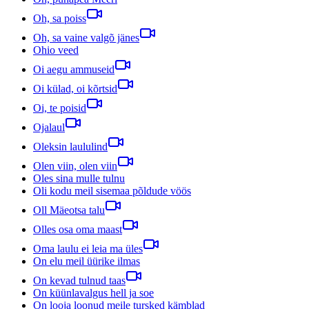
Oh, sa poiss
Oh, sa vaine valgõ jänes
Ohio veed
Oi aegu ammuseid
Oi külad, oi kõrtsid
Oi, te poisid
Ojalaul
Oleksin laululind
Olen viin, olen viin
Oles sina mulle tulnu
Oli kodu meil sisemaa põldude vöös
Oll Mäeotsa talu
Olles osa oma maast
Oma laulu ei leia ma üles
On elu meil üürike ilmas
On kevad tulnud taas
On küünlavalgus hell ja soe
On looja loonud meile tursked kämblad