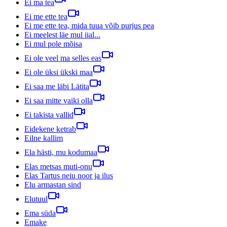
Ei ma tea
Ei me ette tea
Ei me ette tea, mida tuua võib purjus pea
Ei meelest läe mul iial...
Ei mul pole mõisa
Ei ole veel ma selles eas
Ei ole üksi ükski maa
Ei saa me läbi Lätita
Ei saa mitte vaiki olla
Ei takista vallid
Eidekene ketrab
Eilne kallim
Ela hästi, mu kodumaa
Elas metsas muti-onu
Elas Tartus neiu noor ja ilus
Elu armastan sind
Elutuul
Ema süda
Emake