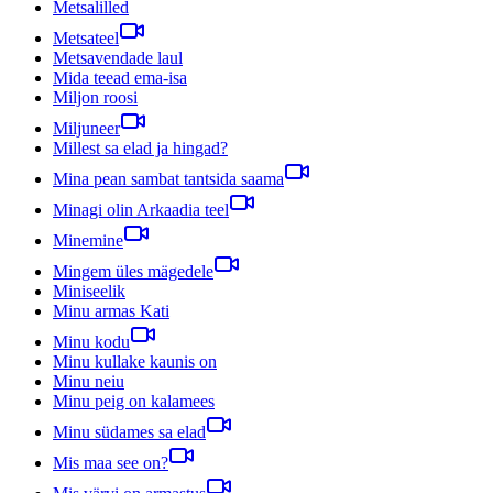
Metsalilled
Metsateel
Metsavendade laul
Mida teead ema-isa
Miljon roosi
Miljuneer
Millest sa elad ja hingad?
Mina pean sambat tantsida saama
Minagi olin Arkaadia teel
Minemine
Mingem üles mägedele
Miniseelik
Minu armas Kati
Minu kodu
Minu kullake kaunis on
Minu neiu
Minu peig on kalamees
Minu südames sa elad
Mis maa see on?