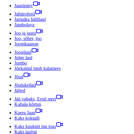
Jaanipäev
Jahitrofeed
Jamaika hällilaul
Jambolaya
Joo ja jaura
Joo, sõber, joo
Joogikaanon
Joogilaul
Julge laul
Jumbo
Jõekaldal istub kalamees
Jõud
Jõulukellad
Jäljed
Jää vabaks, Eesti meri
Kabala kõrtsis
Kaera Jaan
Kaks koktaili
Kaks kuukiirt mu toas
Kaks lauljat