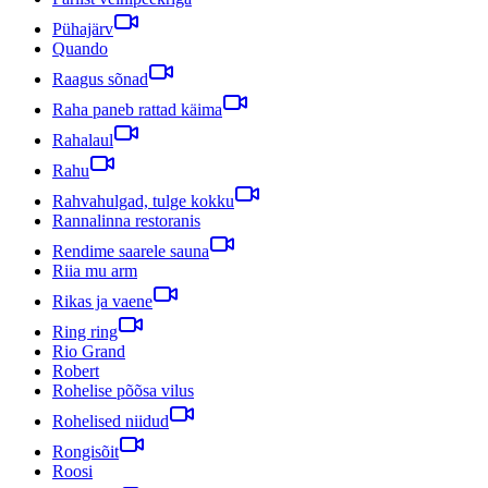
Pühajärv
Quando
Raagus sõnad
Raha paneb rattad käima
Rahalaul
Rahu
Rahvahulgad, tulge kokku
Rannalinna restoranis
Rendime saarele sauna
Riia mu arm
Rikas ja vaene
Ring ring
Rio Grand
Robert
Rohelise põõsa vilus
Rohelised niidud
Rongisõit
Roosi