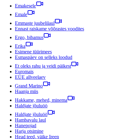
Emakesele
Emale
Emmaste juubelilaul
Ennast raiskame võõrastes voodites
Ergo, bibamus
Erika
Esimene tüürimees
Esmaspäev on selleks loodud
Et oleks rahu ja veidi päikest
Euromais
EÜE allveelaev
Grand Marino
Haanja miis
Hakkame, mehed, minema
Haldjate jõuluöö
Haldjate jõuluöö
Hambavalu laul
Hanepojad
Harja otsimine
Head teed, väike Ireen