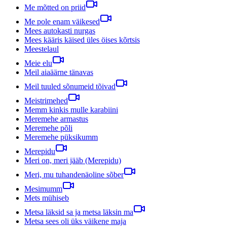
Me mõtted on priid
Me pole enam väikesed
Mees autokasti nurgas
Mees kääris käised üles öises kõrtsis
Meestelaul
Meie elu
Meil aiaäärne tänavas
Meil tuuled sõnumeid tõivad
Meistrimehed
Memm kinkis mulle karabiini
Meremehe armastus
Meremehe põli
Meremehe püksikumm
Merepidu
Meri on, meri jääb (Merepidu)
Meri, mu tuhandenäoline sõber
Mesimumm
Mets mühiseb
Metsa läksid sa ja metsa läksin ma
Metsa sees oli üks väikene maja