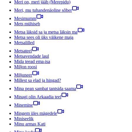
Meri on, meri jääb (Merepidu)
Meri, mu tuhandenäoline sõber
Mesimumm
Mets mühiseb
Metsa läksid sa ja metsa läksin ma
Metsa sees oli üks väikene maja
Metsalilled
Metsateel
Metsavendade laul
Mida teead ema-isa
Miljon roosi
Miljuneer
Millest sa elad ja hingad?
Mina pean sambat tantsida saama
Minagi olin Arkaadia teel
Minemine
Mingem üles mägedele
Miniseelik
Minu armas Kati