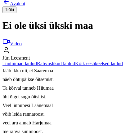
Avaleht
Trüki
Ei ole üksi ükski maa
Video
Jüri Leesment
Tuntuimad laulud
Rahvuslikud laulud
Kõik eestikeelsed laulud
Jääb ikka nii, et Saaremaa

näeb õhtupäikse õitsemist.

Ta kõrval tunneb Hiiumaa

üht õiget sugu õitsilist.

Veel linnupesi Läänemaal

võib leida rannaroost,

veel aru annab Harjumaa

me rahva sünniloost.
