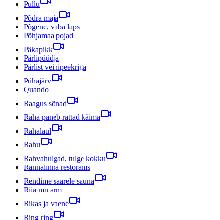
Pullu
Põdra maja
Põgene, vaba laps
Põhjamaa pojad
Päkapikk
Pärlipüüdja
Pärlist veinipeekriga
Pühajärv
Quando
Raagus sõnad
Raha paneb rattad käima
Rahalaul
Rahu
Rahvahulgad, tulge kokku
Rannalinna restoranis
Rendime saarele sauna
Riia mu arm
Rikas ja vaene
Ring ring