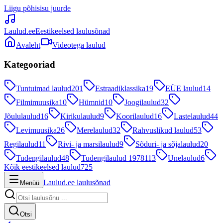
Liigu põhisisu juurde
Laulud.ee
Eestikeelsed laulusõnad
Avaleht
Videotega laulud
Kategooriad
Tuntuimad laulud
201
Estraadiklassika
19
EÜE laulud
14
Filmimuusika
10
Hümnid
10
Joogilaulud
32
Jõululaulud
16
Kirikulaulud
9
Koorilaulud
16
Lastelaulud
44
Levimuusika
26
Merelaulud
32
Rahvuslikud laulud
53
Regilaulud
11
Rivi- ja marsilaulud
9
Sõduri- ja sõjalaulud
20
Tudengilaulud
48
Tudengilaulud 1978
113
Unelaulud
6
Kõik eestikeelsed laulud
725
Laulud.ee laulusõnad
Menüü
Otsi