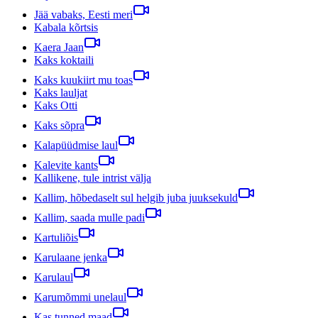
Jää vabaks, Eesti meri
Kabala kõrtsis
Kaera Jaan
Kaks koktaili
Kaks kuukiirt mu toas
Kaks lauljat
Kaks Otti
Kaks sõpra
Kalapüüdmise laul
Kalevite kants
Kallikene, tule intrist välja
Kallim, hõbedaselt sul helgib juba juuksekuld
Kallim, saada mulle padi
Kartuliõis
Karulaane jenka
Karulaul
Karumõmmi unelaul
Kas tunned maad