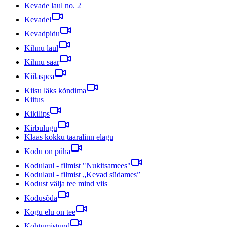
Kevade laul no. 2
Kevadel
Kevadpidu
Kihnu laul
Kihnu saar
Kiilaspea
Kiisu läks kõndima
Kiitus
Kikilips
Kirbulugu
Klaas kokku taaralinn elagu
Kodu on püha
Kodulaul - filmist "Nukitsamees"
Kodulaul - filmist „Kevad südames”
Kodust välja tee mind viis
Kodusõda
Kogu elu on tee
Kohtumistund