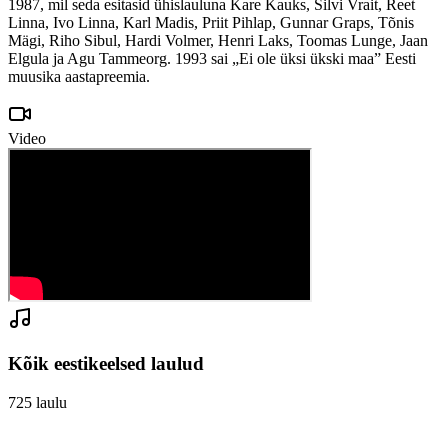
1987, mil seda esitasid ühislauluna Kare Kauks, Silvi Vrait, Reet
Linna, Ivo Linna, Karl Madis, Priit Pihlap, Gunnar Graps, Tõnis
Mägi, Riho Sibul, Hardi Volmer, Henri Laks, Toomas Lunge, Jaan
Elgula ja Agu Tammeorg. 1993 sai „Ei ole üksi ükski maa” Eesti
muusika aastapreemia.
Video
Kõik eestikeelsed laulud
725
laulu