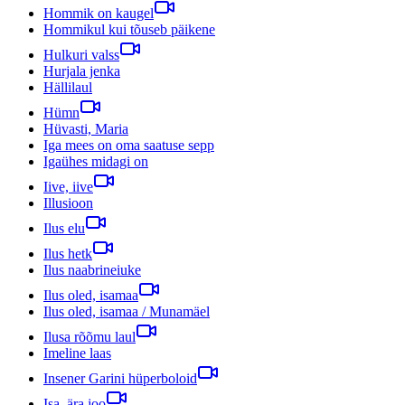
Hommik on kaugel
Hommikul kui tõuseb päikene
Hulkuri valss
Hurjala jenka
Hällilaul
Hümn
Hüvasti, Maria
Iga mees on oma saatuse sepp
Igaühes midagi on
Iive, iive
Illusioon
Ilus elu
Ilus hetk
Ilus naabrineiuke
Ilus oled, isamaa
Ilus oled, isamaa / Munamäel
Ilusa rõõmu laul
Imeline laas
Insener Garini hüperboloid
Isa, ära joo