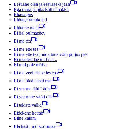
Eestlane olen ja eestlaseks jään
Ega mina papiks küll ei hakka
Ehavalgus
Ehitage rahukojad
Ehitame maja
Ei iial pulmapäev
Ei ma tea
Ei me ette tea
Ei me ette tea, mida tuua võib purjus pea
Ei meelest läe mul iial...
Ei mul pole mõisa
Ei ole veel ma selles eas
Ei ole üksi ükski maa
Ei saa me läbi Lätita
Ei saa mitte vaiki olla
Ei takista vallid
Eidekene ketrab
Eilne kallim
Ela hästi, mu kodumaa