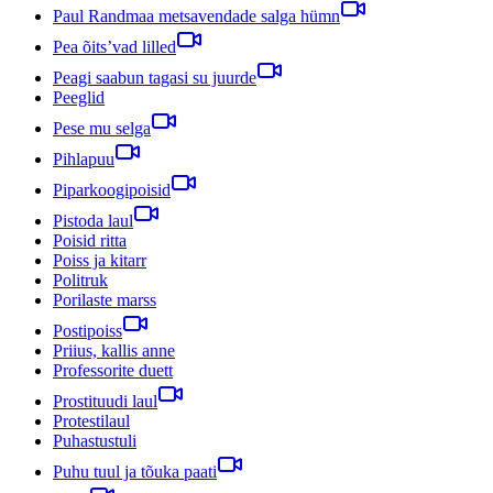
Paul Randmaa metsavendade salga hümn
Pea õits’vad lilled
Peagi saabun tagasi su juurde
Peeglid
Pese mu selga
Pihlapuu
Piparkoogipoisid
Pistoda laul
Poisid ritta
Poiss ja kitarr
Politruk
Porilaste marss
Postipoiss
Priius, kallis anne
Professorite duett
Prostituudi laul
Protestilaul
Puhastustuli
Puhu tuul ja tõuka paati