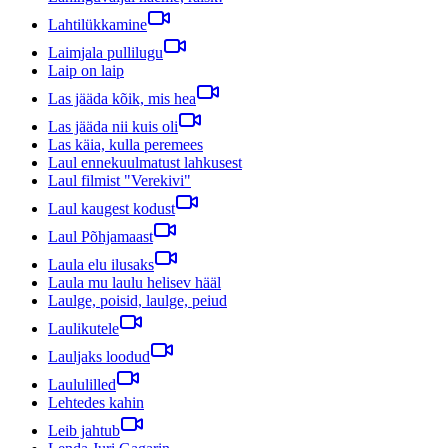
Lahtilükkamine
Laimjala pullilugu
Laip on laip
Las jääda kõik, mis hea
Las jääda nii kuis oli
Las käia, kulla peremees
Laul ennekuulmatust lahkusest
Laul filmist "Verekivi"
Laul kaugest kodust
Laul Põhjamaast
Laula elu ilusaks
Laula mu laulu helisev hääl
Laulge, poisid, laulge, peiud
Laulikutele
Lauljaks loodud
Laululilled
Lehtedes kahin
Leib jahtub