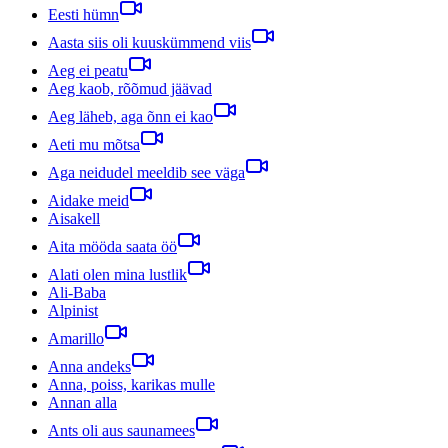
Eesti hümn
Aasta siis oli kuuskümmend viis
Aeg ei peatu
Aeg kaob, rõõmud jäävad
Aeg läheb, aga õnn ei kao
Aeti mu mõtsa
Aga neidudel meeldib see väga
Aidake meid
Aisakell
Aita mööda saata öö
Alati olen mina lustlik
Ali-Baba
Alpinist
Amarillo
Anna andeks
Anna, poiss, karikas mulle
Annan alla
Ants oli aus saunamees