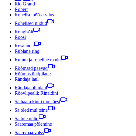
Rio Grand
Robert
Rohelise põõsa vilus
Rohelised niidud
Rongisõit
Roosi
Rosalinda
Rublane ring
Rumm ja roheline madu
Rõõmsad päevad
Rõõmus üliõpilane
Rändaja laul
Rändaja õhtulaul
Röövlipealik Rinaldini
Sa haara kinni mu käest
Sa oled mul teine
Sa tule nüüd
Saaremaa põlemine
Saaremaa valss