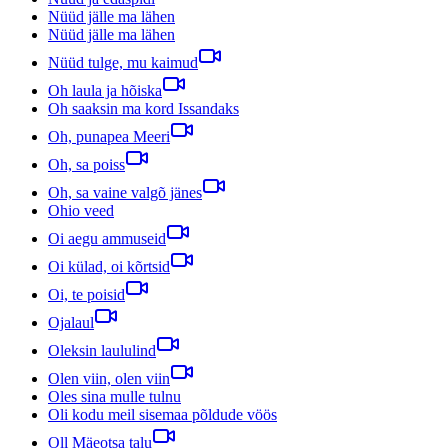
Nüüd jälle ma lähen
Nüüd jälle ma lähen
Nüüd tulge, mu kaimud
Oh laula ja hõiska
Oh saaksin ma kord Issandaks
Oh, punapea Meeri
Oh, sa poiss
Oh, sa vaine valgõ jänes
Ohio veed
Oi aegu ammuseid
Oi külad, oi kõrtsid
Oi, te poisid
Ojalaul
Oleksin laululind
Olen viin, olen viin
Oles sina mulle tulnu
Oli kodu meil sisemaa põldude vöös
Oll Mäeotsa talu