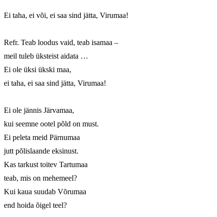
Ei taha, ei või, ei saa sind jätta, Virumaa!

Refr. Teab loodus vaid, teab isamaa – 

meil tuleb üksteist aidata …

Ei ole üksi ükski maa,

ei taha, ei saa sind jätta, Virumaa!

Ei ole jännis Järvamaa,

kui seemne ootel põld on must.

Ei peleta meid Pärnumaa

jutt põlislaande eksinust.

Kas tarkust toitev Tartumaa

teab, mis on mehemeel?

Kui kaua suudab Võrumaa

end hoida õigel teel?
