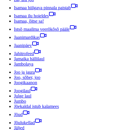
Isamaa hiilgava pinnala paistab
Isamaa ilu hoieldes
Isamaa, õitse sa!
Istsõ maailma veerõkõsõ pääle
Jaanimardikas
Jaanipäev
Jahitrofeed
Jamaika hällilaul
Jambolaya
Joo ja jaura
Joo, sõber, joo
Joogikaanon
Joogilaul
Julge laul
Jumbo
Jõekaldal istub kalamees
Jõud
Jõulukellad
Jäljed