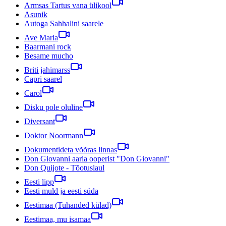
Armsas Tartus vana ülikool
Asunik
Autoga Sahhalini saarele
Ave Maria
Baarmani rock
Besame mucho
Briti jahimarss
Capri saarel
Carol
Disku pole oluline
Diversant
Doktor Noormann
Dokumentideta võõras linnas
Don Giovanni aaria ooperist "Don Giovanni"
Don Quijote - Tõotuslaul
Eesti lipp
Eesti muld ja eesti süda
Eestimaa (Tuhanded külad)
Eestimaa, mu isamaa