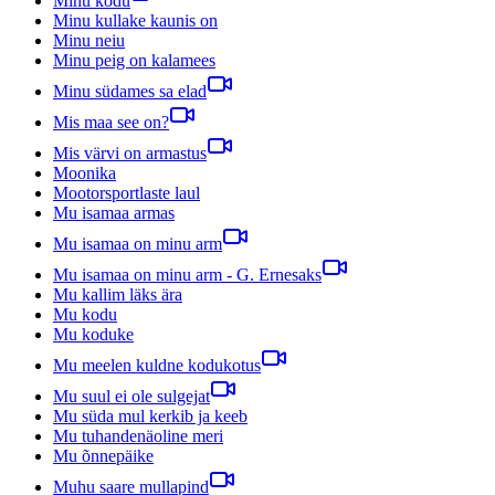
Minu kodu
Minu kullake kaunis on
Minu neiu
Minu peig on kalamees
Minu südames sa elad
Mis maa see on?
Mis värvi on armastus
Moonika
Mootorsportlaste laul
Mu isamaa armas
Mu isamaa on minu arm
Mu isamaa on minu arm - G. Ernesaks
Mu kallim läks ära
Mu kodu
Mu koduke
Mu meelen kuldne kodukotus
Mu suul ei ole sulgejat
Mu süda mul kerkib ja keeb
Mu tuhandenäoline meri
Mu õnnepäike
Muhu saare mullapind