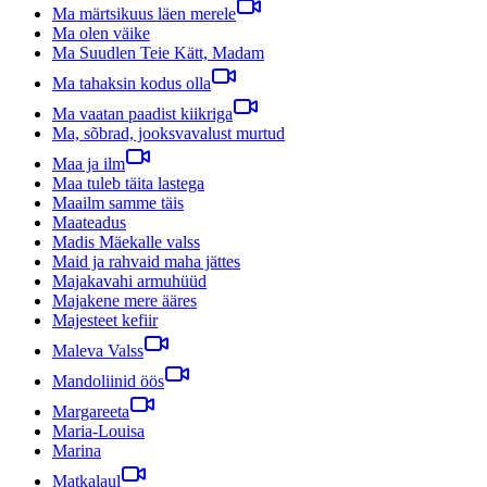
Ma märtsikuus läen merele
Ma olen väike
Ma Suudlen Teie Kätt, Madam
Ma tahaksin kodus olla
Ma vaatan paadist kiikriga
Ma, sõbrad, jooksvavalust murtud
Maa ja ilm
Maa tuleb täita lastega
Maailm samme täis
Maateadus
Madis Mäekalle valss
Maid ja rahvaid maha jättes
Majakavahi armuhüüd
Majakene mere ääres
Majesteet kefiir
Maleva Valss
Mandoliinid öös
Margareeta
Maria-Louisa
Marina
Matkalaul