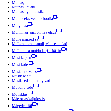
Muinasjutt
Muinasjutulaul
Muinaslugu muusikas
Mul meeles veel meloodia
Mulgimaa
Mulgimaa, sääl on hää elada
Mulle maitsed sa
Mull-mull-mull-mull, väiksed kalad
Mullu mina muidu karjas käisin
Must kapten
Must kohv
Mustamäe valss
Mustlase elu
Mustlased kui mängivad
Mutionu pidu
Mõtisklus
Mäe otsas kaljulossis
Mägede hääl