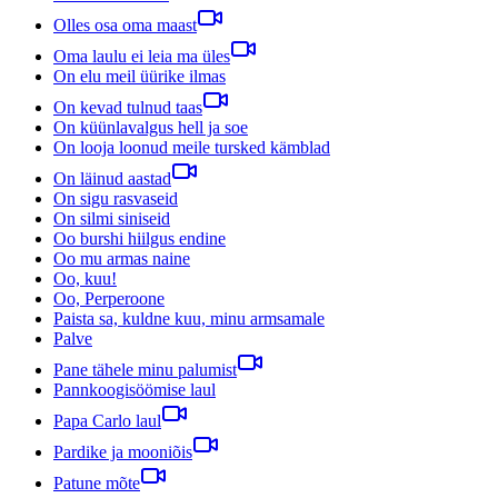
Olles osa oma maast
Oma laulu ei leia ma üles
On elu meil üürike ilmas
On kevad tulnud taas
On küünlavalgus hell ja soe
On looja loonud meile tursked kämblad
On läinud aastad
On sigu rasvaseid
On silmi siniseid
Oo burshi hiilgus endine
Oo mu armas naine
Oo, kuu!
Oo, Perperoone
Paista sa, kuldne kuu, minu armsamale
Palve
Pane tähele minu palumist
Pannkoogisöömise laul
Papa Carlo laul
Pardike ja mooniõis
Patune mõte