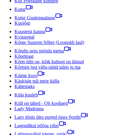
Kus Põhjalahe kohiseb
Kutse
Kutse Guatemaalasse
Kuujõgi
Kuusteist kannu
Kvissental
Kõige Suurem Sõber (Leopoldi laul)
Kõndis neiu mööda metsa
Kõnõtraat
Kõrts tühi on, kõik kuhugi on läinud
Kõrtsist just välja nüüd tulen ju ma
Käime koos
Käskjalg tuli meie külla
Kättemaks
Küla kuuleb
Küll on tähed - Oh kooliaeg
Lady Madonna
Laev tõstis üles purjed öises fjordis
Lagendikul põõsa vilus
Lahinguväljal näeme, raisk!