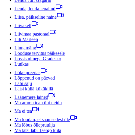
Lenda Juri Gagarin
Lenda, lenda lepalind
Liisa, päikseline naine
Liivakell
Liivimaa pastoraal
Lili Marleen
Linnamäng
Looduse tervitus päikesele
Lossis nimega Gradesko
Lutikas
Lõke preerias
Lõppenud on päevad
Läbi saju
Lätsi küllä kükäkillä
Läänemere lained
Ma ammu tean üht neidu
Ma ei tea
Ma loodan, et saan sellest üle
Ma lõbus õllepruulija
Ma lätsi läbi Tsergo külä