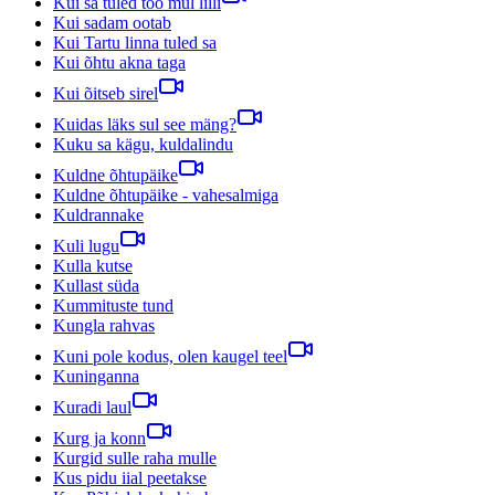
Kui sa tuled too mul lilli
Kui sadam ootab
Kui Tartu linna tuled sa
Kui õhtu akna taga
Kui õitseb sirel
Kuidas läks sul see mäng?
Kuku sa kägu, kuldalindu
Kuldne õhtupäike
Kuldne õhtupäike - vahesalmiga
Kuldrannake
Kuli lugu
Kulla kutse
Kullast süda
Kummituste tund
Kungla rahvas
Kuni pole kodus, olen kaugel teel
Kuninganna
Kuradi laul
Kurg ja konn
Kurgid sulle raha mulle
Kus pidu iial peetakse