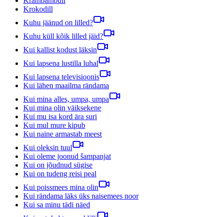
Krambambuli
Krokodill
Kuhu jäänud on lilled?
Kuhu küll kõik lilled jäid?
Kui kallist kodust läksin
Kui lapsena lustilla luhal
Kui lapsena televisioonis
Kui lähen maailma rändama
Kui mina alles, umpa, umpa
Kui mina olin väiksekene
Kui mu isa kord ära suri
Kui mul mure kipub
Kui naine armastab meest
Kui oleksin tuul
Kui oleme joonud šampanjat
Kui on jõudnud sügise
Kui on tudeng reisi peal
Kui poissmees mina olin
Kui rändama läks üks naisemees noor
Kui sa minu tädi näed