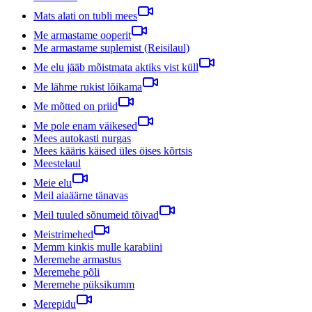
Mats alati on tubli mees
Me armastame ooperit
Me armastame suplemist (Reisilaul)
Me elu jääb mõistmata aktiks vist küll
Me lähme rukist lõikama
Me mõtted on priid
Me pole enam väikesed
Mees autokasti nurgas
Mees kääris käised üles öises kõrtsis
Meestelaul
Meie elu
Meil aiaäärne tänavas
Meil tuuled sõnumeid tõivad
Meistrimehed
Memm kinkis mulle karabiini
Meremehe armastus
Meremehe põli
Meremehe püksikumm
Merepidu