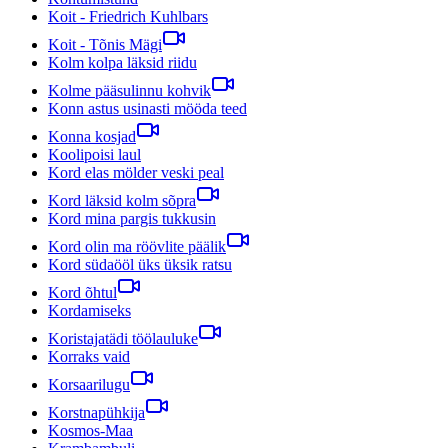
Koit - Friedrich Kuhlbars
Koit - Tõnis Mägi
Kolm kolpa läksid riidu
Kolme pääsulinnu kohvik
Konn astus usinasti mööda teed
Konna kosjad
Koolipoisi laul
Kord elas mölder veski peal
Kord läksid kolm sõpra
Kord mina pargis tukkusin
Kord olin ma röövlite päälik
Kord südaööl üks üksik ratsu
Kord õhtul
Kordamiseks
Koristajatädi töölauluke
Korraks vaid
Korsaarilugu
Korstnapühkija
Kosmos-Maa