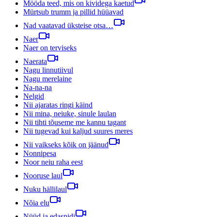
Mööda teed, mis on kividega kaetud
Mürtsub trumm ja pillid hüüavad
Nad vaatavad üksteise otsa…
Naer
Naer on terviseks
Naerata
Nagu linnutiivul
Nagu merelaine
Na-na-na
Nelgid
Nii ajaratas ringi käind
Nii mina, neiuke, sinule laulan
Nii tihti tõuseme me kannu tagant
Nii tugevad kui kaljud suures meres
Nii vaikseks kõik on jäänud
Nonnipesa
Noor neiu raha eest
Nooruse laul
Nuku hällilaul
Nõia elu
Nüüd ja edaspidi