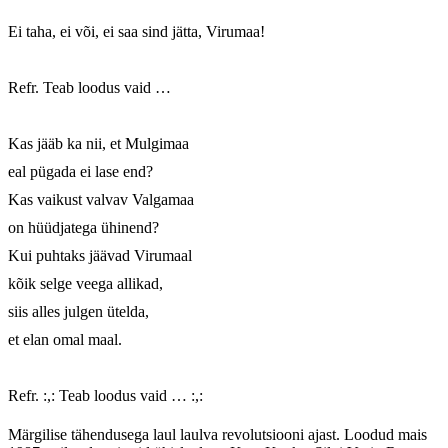
Ei taha, ei või, ei saa sind jätta, Virumaa!

Refr. Teab loodus vaid …

Kas jääb ka nii, et Mulgimaa

eal pügada ei lase end?

Kas vaikust valvav Valgamaa

on hüüdjatega ühinend?

Kui puhtaks jäävad Virumaal

kõik selge veega allikad,

siis alles julgen ütelda,

et elan omal maal.

Refr. :,: Teab loodus vaid … :,:
Märgilise tähendusega laul laulva revolutsiooni ajast. Loodud mais