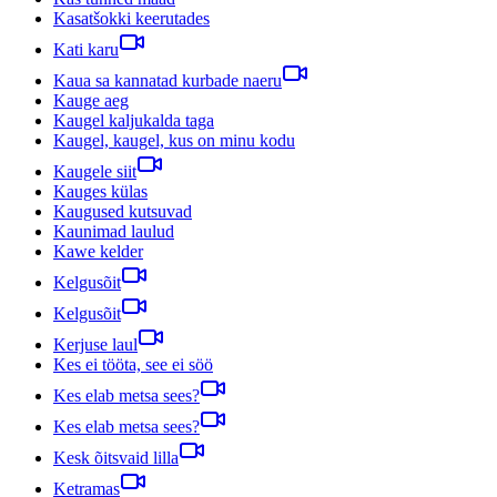
Kasatšokki keerutades
Kati karu
Kaua sa kannatad kurbade naeru
Kauge aeg
Kaugel kaljukalda taga
Kaugel, kaugel, kus on minu kodu
Kaugele siit
Kauges külas
Kaugused kutsuvad
Kaunimad laulud
Kawe kelder
Kelgusõit
Kelgusõit
Kerjuse laul
Kes ei tööta, see ei söö
Kes elab metsa sees?
Kes elab metsa sees?
Kesk õitsvaid lilla
Ketramas