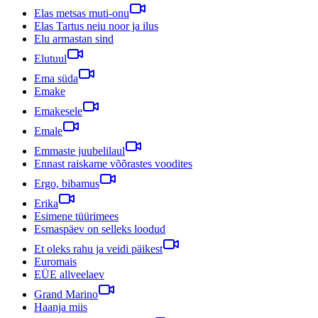
Elas metsas muti-onu
Elas Tartus neiu noor ja ilus
Elu armastan sind
Elutuul
Ema süda
Emake
Emakesele
Emale
Emmaste juubelilaul
Ennast raiskame võõrastes voodites
Ergo, bibamus
Erika
Esimene tüürimees
Esmaspäev on selleks loodud
Et oleks rahu ja veidi päikest
Euromais
EÜE allveelaev
Grand Marino
Haanja miis