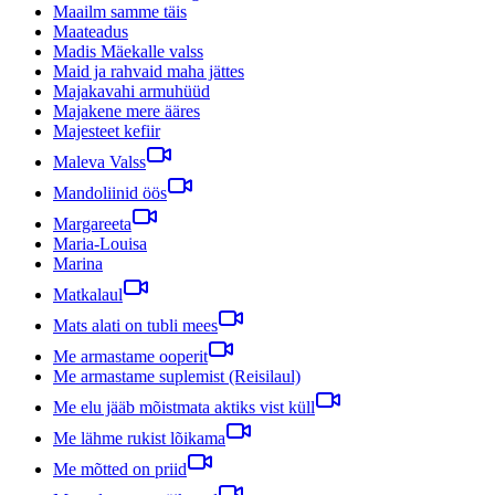
Maailm samme täis
Maateadus
Madis Mäekalle valss
Maid ja rahvaid maha jättes
Majakavahi armuhüüd
Majakene mere ääres
Majesteet kefiir
Maleva Valss
Mandoliinid öös
Margareeta
Maria-Louisa
Marina
Matkalaul
Mats alati on tubli mees
Me armastame ooperit
Me armastame suplemist (Reisilaul)
Me elu jääb mõistmata aktiks vist küll
Me lähme rukist lõikama
Me mõtted on priid