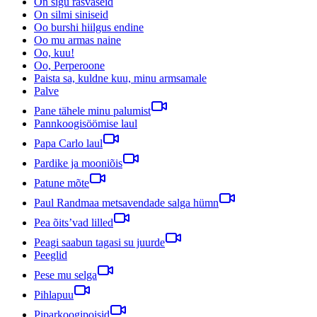
On sigu rasvaseid
On silmi siniseid
Oo burshi hiilgus endine
Oo mu armas naine
Oo, kuu!
Oo, Perperoone
Paista sa, kuldne kuu, minu armsamale
Palve
Pane tähele minu palumist
Pannkoogisöömise laul
Papa Carlo laul
Pardike ja mooniõis
Patune mõte
Paul Randmaa metsavendade salga hümn
Pea õits’vad lilled
Peagi saabun tagasi su juurde
Peeglid
Pese mu selga
Pihlapuu
Piparkoogipoisid