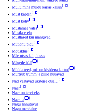
Mull-mull-mull-mull, väiksed kalad
Mullu mina muidu karjas käisin
Must kapten
Must kohv
Mustamäe valss
Mustlase elu
Mustlased kui mängivad
Mutionu pidu
Mõtisklus
Mäe otsas kaljulossis
Mägede hääl
Mööda teed, mis on kividega kaetud
Mürtsub trumm ja pillid hüüavad
Nad vaatavad üksteise otsa…
Naer
Naer on terviseks
Naerata
Nagu linnutiivul
Nagu merelaine