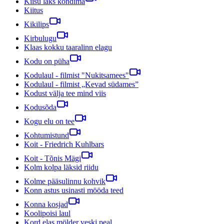
Kiisu läks kõndima
Kiitus
Kikilips
Kirbulugu
Klaas kokku taaralinn elagu
Kodu on püha
Kodulaul - filmist "Nukitsamees"
Kodulaul - filmist „Kevad südames”
Kodust välja tee mind viis
Kodusõda
Kogu elu on tee
Kohtumistund
Koit - Friedrich Kuhlbars
Koit - Tõnis Mägi
Kolm kolpa läksid riidu
Kolme pääsulinnu kohvik
Konn astus usinasti mööda teed
Konna kosjad
Koolipoisi laul
Kord elas mölder veski peal