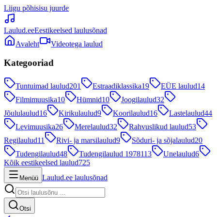
Liigu põhisisu juurde
Laulud.ee
Eestikeelsed laulusõnad
Avaleht
Videotega laulud
Kategooriad
Tuntuimad laulud
201
Estraadiklassika
19
EÜE laulud
14
Filmimuusika
10
Hümnid
10
Joogilaulud
32
Jõululaulud
16
Kirikulaulud
9
Koorilaulud
16
Lastelaulud
44
Levimuusika
26
Merelaulud
32
Rahvuslikud laulud
53
Regilaulud
11
Rivi- ja marsilaulud
9
Sõduri- ja sõjalaulud
20
Tudengilaulud
48
Tudengilaulud 1978
113
Unelaulud
6
Kõik eestikeelsed laulud
725
Laulud.ee laulusõnad
Menüü
Otsi