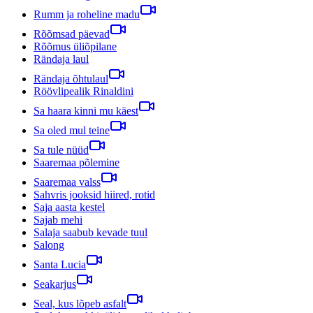
Rumm ja roheline madu
Rõõmsad päevad
Rõõmus üliõpilane
Rändaja laul
Rändaja õhtulaul
Röövlipealik Rinaldini
Sa haara kinni mu käest
Sa oled mul teine
Sa tule nüüd
Saaremaa põlemine
Saaremaa valss
Sahvris jooksid hiired, rotid
Saja aasta kestel
Sajab mehi
Salaja saabub kevade tuul
Salong
Santa Lucia
Seakarjus
Seal, kus lõpeb asfalt