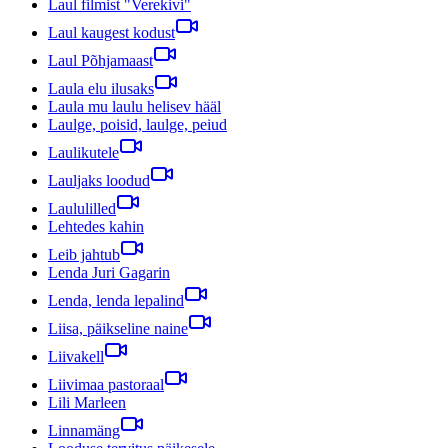
Laul filmist "Verekivi"
Laul kaugest kodust
Laul Põhjamaast
Laula elu ilusaks
Laula mu laulu helisev hääl
Laulge, poisid, laulge, peiud
Laulikutele
Lauljaks loodud
Laululilled
Lehtedes kahin
Leib jahtub
Lenda Juri Gagarin
Lenda, lenda lepalind
Liisa, päikseline naine
Liivakell
Liivimaa pastoraal
Lili Marleen
Linnamäng