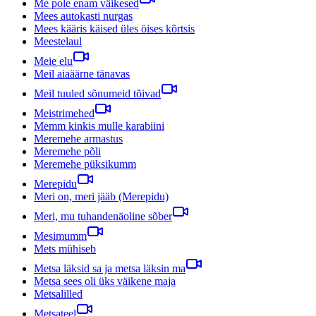
Me pole enam väikesed
Mees autokasti nurgas
Mees kääris käised üles öises kõrtsis
Meestelaul
Meie elu
Meil aiaäärne tänavas
Meil tuuled sõnumeid tõivad
Meistrimehed
Memm kinkis mulle karabiini
Meremehe armastus
Meremehe põli
Meremehe püksikumm
Merepidu
Meri on, meri jääb (Merepidu)
Meri, mu tuhandenäoline sõber
Mesimumm
Mets mühiseb
Metsa läksid sa ja metsa läksin ma
Metsa sees oli üks väikene maja
Metsalilled
Metsateel