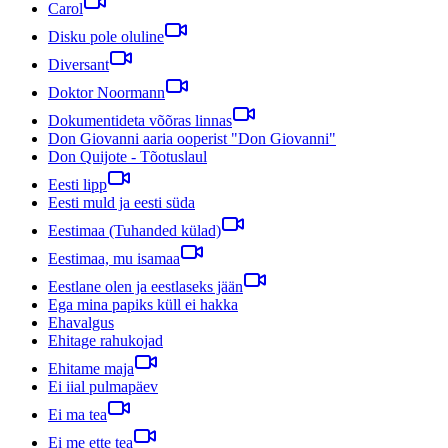
Carol
Disku pole oluline
Diversant
Doktor Noormann
Dokumentideta võõras linnas
Don Giovanni aaria ooperist "Don Giovanni"
Don Quijote - Tõotuslaul
Eesti lipp
Eesti muld ja eesti süda
Eestimaa (Tuhanded külad)
Eestimaa, mu isamaa
Eestlane olen ja eestlaseks jään
Ega mina papiks küll ei hakka
Ehavalgus
Ehitage rahukojad
Ehitame maja
Ei iial pulmapäev
Ei ma tea
Ei me ette tea