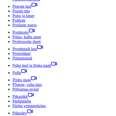
Pistoda laul
Poisid ritta
Poiss ja kitarr
Politruk
Porilaste marss
Postipoiss
Priius, kallis anne
Professorite duett
Prostituudi laul
Protestilaul
Puhastustuli
Puhu tuul ja tõuka paati
Pullu
Põdra maja
Põgene, vaba laps
Põhjamaa pojad
Päkapikk
Pärlipüüdja
Pärlist veinipeekriga
Pühajärv