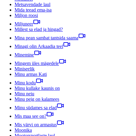
Metsavendade laul
Mida teead ema-isa
Miljon roosi
Miljuneer
Millest sa elad ja hingad?
Mina pean sambat tantsida saama
Minagi olin Arkaadia teel
Minemine
Mingem üles mägedele
Miniseelik
Minu armas Kati
Minu kodu
Minu kullake kaunis on
Minu neiu
Minu peig on kalamees
Minu südames sa elad
Mis maa see on?
Mis värvi on armastus
Moonika
Mootorsportlaste laul