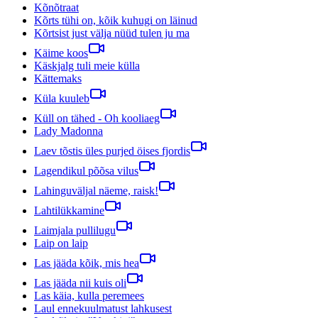
Kõnõtraat
Kõrts tühi on, kõik kuhugi on läinud
Kõrtsist just välja nüüd tulen ju ma
Käime koos
Käskjalg tuli meie külla
Kättemaks
Küla kuuleb
Küll on tähed - Oh kooliaeg
Lady Madonna
Laev tõstis üles purjed öises fjordis
Lagendikul põõsa vilus
Lahinguväljal näeme, raisk!
Lahtilükkamine
Laimjala pullilugu
Laip on laip
Las jääda kõik, mis hea
Las jääda nii kuis oli
Las käia, kulla peremees
Laul ennekuulmatust lahkusest