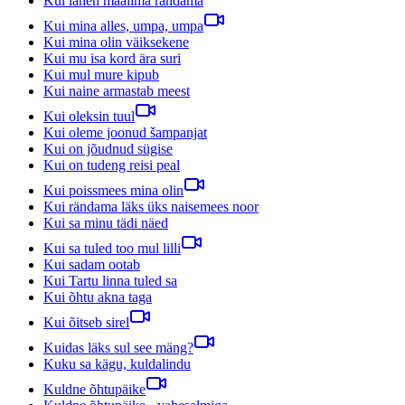
Kui lähen maailma rändama
Kui mina alles, umpa, umpa
Kui mina olin väiksekene
Kui mu isa kord ära suri
Kui mul mure kipub
Kui naine armastab meest
Kui oleksin tuul
Kui oleme joonud šampanjat
Kui on jõudnud sügise
Kui on tudeng reisi peal
Kui poissmees mina olin
Kui rändama läks üks naisemees noor
Kui sa minu tädi näed
Kui sa tuled too mul lilli
Kui sadam ootab
Kui Tartu linna tuled sa
Kui õhtu akna taga
Kui õitseb sirel
Kuidas läks sul see mäng?
Kuku sa kägu, kuldalindu
Kuldne õhtupäike