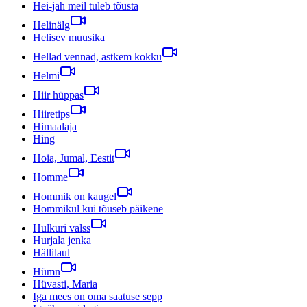
Hei-jah meil tuleb tõusta
Helinälg
Helisev muusika
Hellad vennad, astkem kokku
Helmi
Hiir hüppas
Hiiretips
Himaalaja
Hing
Hoia, Jumal, Eestit
Homme
Hommik on kaugel
Hommikul kui tõuseb päikene
Hulkuri valss
Hurjala jenka
Hällilaul
Hümn
Hüvasti, Maria
Iga mees on oma saatuse sepp