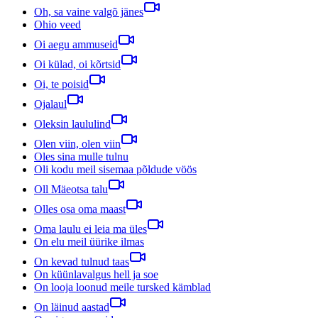
Oh, sa vaine valgõ jänes
Ohio veed
Oi aegu ammuseid
Oi külad, oi kõrtsid
Oi, te poisid
Ojalaul
Oleksin laululind
Olen viin, olen viin
Oles sina mulle tulnu
Oli kodu meil sisemaa põldude vöös
Oll Mäeotsa talu
Olles osa oma maast
Oma laulu ei leia ma üles
On elu meil üürike ilmas
On kevad tulnud taas
On küünlavalgus hell ja soe
On looja loonud meile tursked kämblad
On läinud aastad