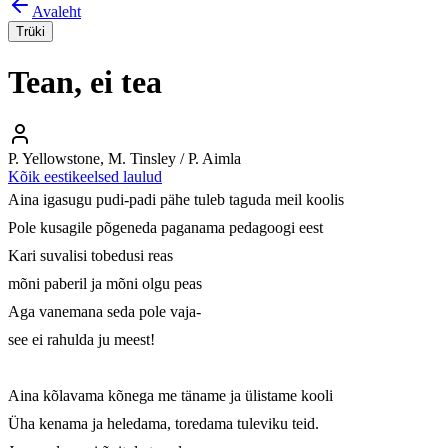
Avaleht
Trüki
Tean, ei tea
P. Yellowstone, M. Tinsley / P. Aimla
Kõik eestikeelsed laulud
Aina igasugu pudi-padi pähe tuleb taguda meil koolis

Pole kusagile põgeneda paganama pedagoogi eest

Kari suvalisi tobedusi reas

mõni paberil ja mõni olgu peas

Aga vanemana seda pole vaja-

see ei rahulda ju meest!

Aina kõlavama kõnega me täname ja ülistame kooli

Üha kenama ja heledama, toredama tuleviku teid.
