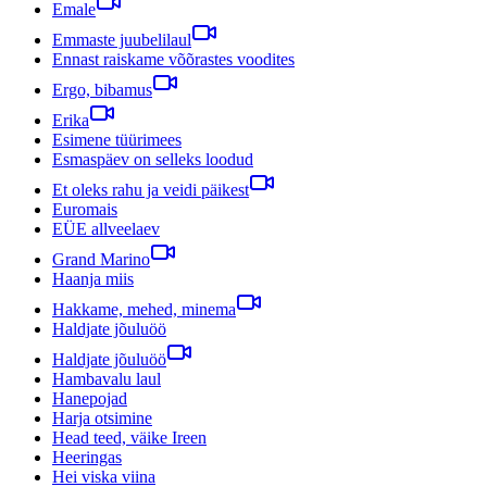
Emale
Emmaste juubelilaul
Ennast raiskame võõrastes voodites
Ergo, bibamus
Erika
Esimene tüürimees
Esmaspäev on selleks loodud
Et oleks rahu ja veidi päikest
Euromais
EÜE allveelaev
Grand Marino
Haanja miis
Hakkame, mehed, minema
Haldjate jõuluöö
Haldjate jõuluöö
Hambavalu laul
Hanepojad
Harja otsimine
Head teed, väike Ireen
Heeringas
Hei viska viina