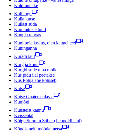
Kuldne õhtupäike - vahesalmiga
Kuldrannake
Kuli lugu
Kulla kutse
Kullast süda
Kummituste tund
Kungla rahvas
Kuni pole kodus, olen kaugel teel
Kuninganna
Kuradi laul
Kurg ja konn
Kurgid sulle raha mulle
Kus pidu iial peetakse
Kus Põhjalahe kohiseb
Kutse
Kutse Guatemaalasse
Kuujõgi
Kuusteist kannu
Kvissental
Kõige Suurem Sõber (Leopoldi laul)
Kõndis neiu mööda metsa