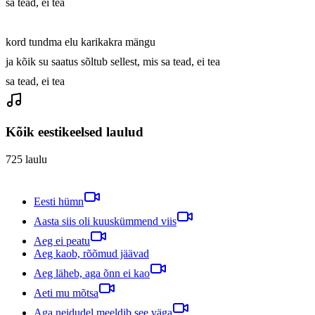
sa tead, ei tea

kord tundma elu karikakra mängu

ja kõik su saatus sõltub sellest, mis sa tead, ei tea

sa tead, ei tea
Kõik eestikeelsed laulud
725
laulu
Eesti hümn
Aasta siis oli kuuskümmend viis
Aeg ei peatu
Aeg kaob, rõõmud jäävad
Aeg läheb, aga õnn ei kao
Aeti mu mõtsa
Aga neidudel meeldib see väga