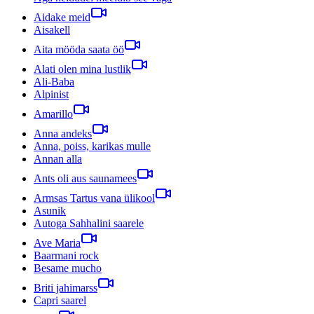
Aidake meid
Aisakell
Aita mööda saata öö
Alati olen mina lustlik
Ali-Baba
Alpinist
Amarillo
Anna andeks
Anna, poiss, karikas mulle
Annan alla
Ants oli aus saunamees
Armsas Tartus vana ülikool
Asunik
Autoga Sahhalini saarele
Ave Maria
Baarmani rock
Besame mucho
Briti jahimarss
Capri saarel