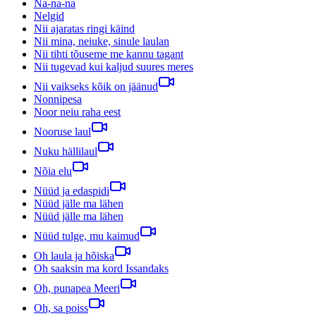
Na-na-na
Nelgid
Nii ajaratas ringi käind
Nii mina, neiuke, sinule laulan
Nii tihti tõuseme me kannu tagant
Nii tugevad kui kaljud suures meres
Nii vaikseks kõik on jäänud
Nonnipesa
Noor neiu raha eest
Nooruse laul
Nuku hällilaul
Nõia elu
Nüüd ja edaspidi
Nüüd jälle ma lähen
Nüüd jälle ma lähen
Nüüd tulge, mu kaimud
Oh laula ja hõiska
Oh saaksin ma kord Issandaks
Oh, punapea Meeri
Oh, sa poiss