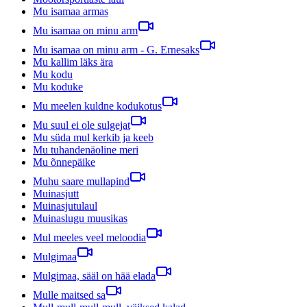
Mu isamaa armas
Mu isamaa on minu arm
Mu isamaa on minu arm - G. Ernesaks
Mu kallim läks ära
Mu kodu
Mu koduke
Mu meelen kuldne kodukotus
Mu suul ei ole sulgejat
Mu süda mul kerkib ja keeb
Mu tuhandenäoline meri
Mu õnnepäike
Muhu saare mullapind
Muinasjutt
Muinasjutulaul
Muinaslugu muusikas
Mul meeles veel meloodia
Mulgimaa
Mulgimaa, sääl on hää elada
Mulle maitsed sa