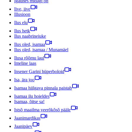
Igaühes midagi on
Iive, iive
Illusioon
Ilus elu
Ilus hetk
Ilus naabrineiuke
Ilus oled, isamaa
Ilus oled, isamaa / Munamäel
Ilusa rõõmu laul
Imeline laas
Insener Garini hüperboloid
Isa, ära joo
Isamaa hiilgava pinnala paistab
Isamaa ilu hoieldes
Isamaa, õitse sa!
Istsõ maailma veerõkõsõ pääle
Jaanimardikas
Jaanipäev