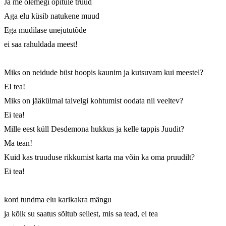
Ja me olemegi õpitule truud

Aga elu küsib natukene muud

Ega mudilase unejututõde

ei saa rahuldada meest!

Miks on neidude büst hoopis kaunim ja kutsuvam kui meestel?

EI tea!

Miks on jääkülmal talvelgi kohtumist oodata nii veeltev?

Ei tea!

Mille eest küll Desdemona hukkus ja kelle tappis Juudit?

Ma tean!

Kuid kas truuduse rikkumist karta ma võin ka oma pruudilt?

Ei tea!

kord tundma elu karikakra mängu

ja kõik su saatus sõltub sellest, mis sa tead, ei tea
