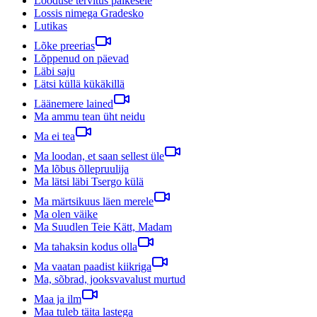
Looduse tervitus päikesele
Lossis nimega Gradesko
Lutikas
Lõke preerias
Lõppenud on päevad
Läbi saju
Lätsi küllä kükäkillä
Läänemere lained
Ma ammu tean üht neidu
Ma ei tea
Ma loodan, et saan sellest üle
Ma lõbus õllepruulija
Ma lätsi läbi Tsergo külä
Ma märtsikuus läen merele
Ma olen väike
Ma Suudlen Teie Kätt, Madam
Ma tahaksin kodus olla
Ma vaatan paadist kiikriga
Ma, sõbrad, jooksvavalust murtud
Maa ja ilm
Maa tuleb täita lastega