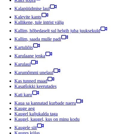
Kaks sõpra
Kalapüüdmise laul
Kalevite kants
Kallikene, tule intrist välja
Kallim, hõbedaselt sul helgib juba juuksekuld
Kallim, saada mulle padi
Kartuliõis
Karulaane jenka
Karulaul
Karumõmmi unelaul
Kas tunned maad
Kasatšokki keerutades
Kati karu
Kaua sa kannatad kurbade naeru
Kauge aeg
Kaugel kaljukalda taga
Kaugel, kaugel, kus on minu kodu
Kaugele siit
Kauges külas