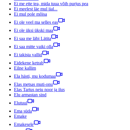
Ei me ette tea, mida tuua võib purjus pea
Ei meelest läe mul iial...
Ei mul pole mõisa
Ei ole veel ma selles eas
Ei ole üksi ükski maa
Ei saa me läbi Lätita
Ei saa mitte vaiki olla
Ei takista vallid
Eidekene ketrab
Eilne kallim
Ela hästi, mu kodumaa
Elas metsas muti-onu
Elas Tartus neiu noor ja ilus
Elu armastan sind
Elutuul
Ema süda
Emake
Emakesele