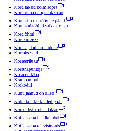
Kord läksid kolm sõpra
Kord mina pargis tukkusin
Kord olin ma röövlite päälik
Kord südaööl üks üksik ratsu
Kord õhtul
Kordamiseks
Koristajatädi töölauluke
Korraks vaid
Korsaarilugu
Korstnapühkija
Kosmos-Maa
Krambambuli
Krokodill
Kuhu jäänud on lilled?
Kuhu küll kõik lilled jäid?
Kui kallist kodust läksin
Kui lapsena lustilla luhal
Kui lapsena televisioonis