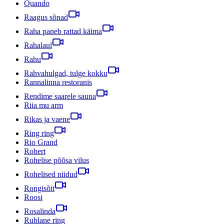
Quando
Raagus sõnad
Raha paneb rattad käima
Rahalaul
Rahu
Rahvahulgad, tulge kokku
Rannalinna restoranis
Rendime saarele sauna
Riia mu arm
Rikas ja vaene
Ring ring
Rio Grand
Robert
Rohelise põõsa vilus
Rohelised niidud
Rongisõit
Roosi
Rosalinda
Rublane ring