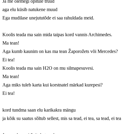
Ja me olemegi õpitule truud

aga elu küsib natukene muud

Ega mudilase unejututõde ei saa rahuldada meid.

Koolis teada ma sain mida taipas kord vannis Archimedes.

Ma tean!

Aga kumb kaunim on kas ma tean Žaporožets või Mercedes?

Ei tea!

Koolis teada ma sain H2O on mu silmapesuvesi.

Ma tean!

Aga miks tuleb karta kui korstnatel märkad kurepesi?

Ei tea!

kord tundma saan elu karikakra mängu

ja kõik su saatus sõltub sellest, mis sa tead, ei tea, sa tead, ei tea
