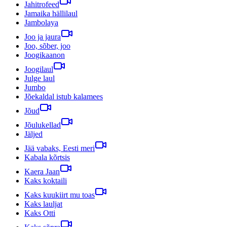
Jahitrofeed
Jamaika hällilaul
Jambolaya
Joo ja jaura
Joo, sõber, joo
Joogikaanon
Joogilaul
Julge laul
Jumbo
Jõekaldal istub kalamees
Jõud
Jõulukellad
Jäljed
Jää vabaks, Eesti meri
Kabala kõrtsis
Kaera Jaan
Kaks koktaili
Kaks kuukiirt mu toas
Kaks lauljat
Kaks Otti