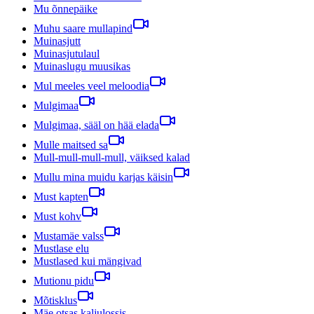
Mu õnnepäike
Muhu saare mullapind
Muinasjutt
Muinasjutulaul
Muinaslugu muusikas
Mul meeles veel meloodia
Mulgimaa
Mulgimaa, sääl on hää elada
Mulle maitsed sa
Mull-mull-mull-mull, väiksed kalad
Mullu mina muidu karjas käisin
Must kapten
Must kohv
Mustamäe valss
Mustlase elu
Mustlased kui mängivad
Mutionu pidu
Mõtisklus
Mäe otsas kaljulossis