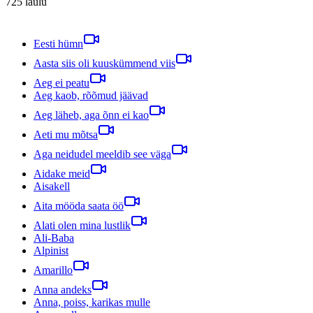
725
laulu
Eesti hümn
Aasta siis oli kuuskümmend viis
Aeg ei peatu
Aeg kaob, rõõmud jäävad
Aeg läheb, aga õnn ei kao
Aeti mu mõtsa
Aga neidudel meeldib see väga
Aidake meid
Aisakell
Aita mööda saata öö
Alati olen mina lustlik
Ali-Baba
Alpinist
Amarillo
Anna andeks
Anna, poiss, karikas mulle