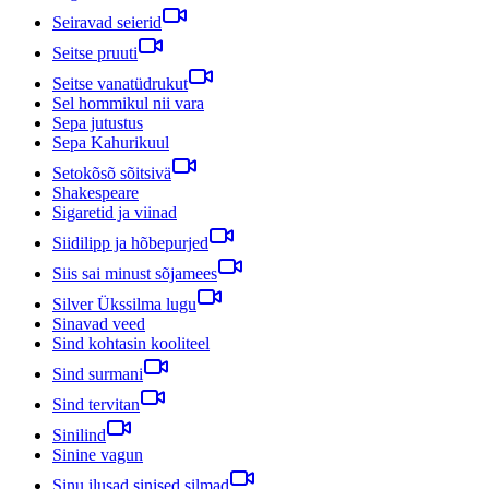
Seiravad seierid
Seitse pruuti
Seitse vanatüdrukut
Sel hommikul nii vara
Sepa jutustus
Sepa Kahurikuul
Setokõsõ sõitsivä
Shakespeare
Sigaretid ja viinad
Siidilipp ja hõbepurjed
Siis sai minust sõjamees
Silver Ükssilma lugu
Sinavad veed
Sind kohtasin kooliteel
Sind surmani
Sind tervitan
Sinilind
Sinine vagun
Sinu ilusad sinised silmad