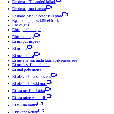
Eestimaa (Tuhanded külad)
Eestimaa, mu isamaa
Eestlane olen ja eestlaseks jään
Ega mina papiks küll ei hakka
Ehavalgus
Ehitage rahukojad
Ehitame maja
Ei iial pulmapäev
Ei ma tea
Ei me ette tea
Ei me ette tea, mida tuua võib purjus pea
Ei meelest läe mul iial...
Ei mul pole mõisa
Ei ole veel ma selles eas
Ei ole üksi ükski maa
Ei saa me läbi Lätita
Ei saa mitte vaiki olla
Ei takista vallid
Eidekene ketrab