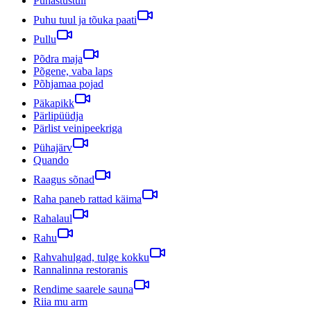
Puhastustuli
Puhu tuul ja tõuka paati
Pullu
Põdra maja
Põgene, vaba laps
Põhjamaa pojad
Päkapikk
Pärlipüüdja
Pärlist veinipeekriga
Pühajärv
Quando
Raagus sõnad
Raha paneb rattad käima
Rahalaul
Rahu
Rahvahulgad, tulge kokku
Rannalinna restoranis
Rendime saarele sauna
Riia mu arm