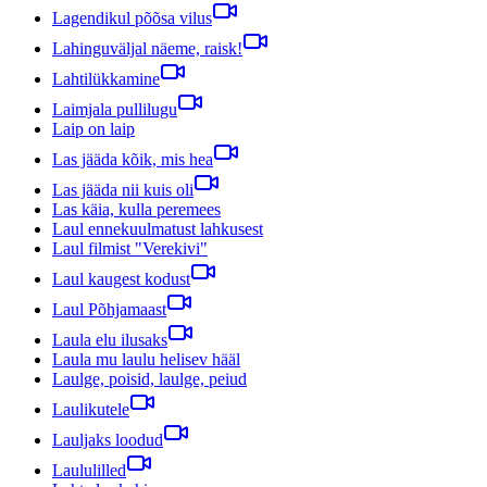
Lagendikul põõsa vilus
Lahinguväljal näeme, raisk!
Lahtilükkamine
Laimjala pullilugu
Laip on laip
Las jääda kõik, mis hea
Las jääda nii kuis oli
Las käia, kulla peremees
Laul ennekuulmatust lahkusest
Laul filmist "Verekivi"
Laul kaugest kodust
Laul Põhjamaast
Laula elu ilusaks
Laula mu laulu helisev hääl
Laulge, poisid, laulge, peiud
Laulikutele
Lauljaks loodud
Laululilled