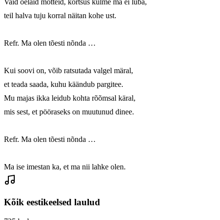
Vaid õelaid mõtteid, kortsus kulme ma ei luba,

teil halva tuju korral näitan kohe ust.

Refr. Ma olen tõesti nõnda …

Kui soovi on, võib ratsutada valgel märal,

et teada saada, kuhu käändub pargitee.

Mu majas ikka leidub kohta rõõmsal käral,

mis sest, et pööraseks on muutunud dinee.

Refr. Ma olen tõesti nõnda …

Ma ise imestan ka, et ma nii lahke olen.
Kõik eestikeelsed laulud