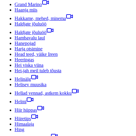
Grand Marino
Haanja miis
Hakkame, mehed, minema
Haldjate jõuluöö
Haldjate jõuluöö
Hambavalu laul
Hanepojad
Harja otsimine
Head teed, väike Ireen
Heeringas
Hei viska viina
Hei-jah meil tuleb tõusta
Helinälg
Helisev muusika
Hellad vennad, astkem kokku
Helmi
Hiir hüppas
Hiiretips
Himaalaja
Hing