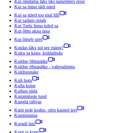
Kui rändama läks üks naisemees noor
Kui sa minu tädi näed
Kui sa tuled too mul lilli
Kui sadam ootab
Kui Tartu linna tuled sa
Kui õhtu akna taga
Kui õitseb sirel
Kuidas läks sul see mäng?
Kuku sa kägu, kuldalindu
Kuldne õhtupäike
Kuldne õhtupäike - vahesalmiga
Kuldrannake
Kuli lugu
Kulla kutse
Kullast süda
Kummituste tund
Kungla rahvas
Kuni pole kodus, olen kaugel teel
Kuninganna
Kuradi laul
Kurg ja konn