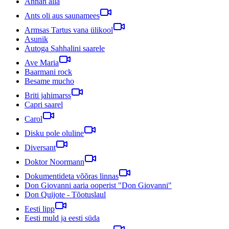
Annan alla
Ants oli aus saunamees
Armsas Tartus vana ülikool
Asunik
Autoga Sahhalini saarele
Ave Maria
Baarmani rock
Besame mucho
Briti jahimarss
Capri saarel
Carol
Disku pole oluline
Diversant
Doktor Noormann
Dokumentideta võõras linnas
Don Giovanni aaria ooperist "Don Giovanni"
Don Quijote - Tõotuslaul
Eesti lipp
Eesti muld ja eesti süda