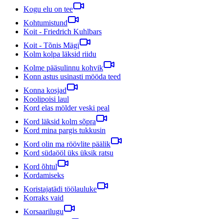
Kogu elu on tee
Kohtumistund
Koit - Friedrich Kuhlbars
Koit - Tõnis Mägi
Kolm kolpa läksid riidu
Kolme pääsulinnu kohvik
Konn astus usinasti mööda teed
Konna kosjad
Koolipoisi laul
Kord elas mölder veski peal
Kord läksid kolm sõpra
Kord mina pargis tukkusin
Kord olin ma röövlite päälik
Kord südaööl üks üksik ratsu
Kord õhtul
Kordamiseks
Koristajatädi töölauluke
Korraks vaid
Korsaarilugu