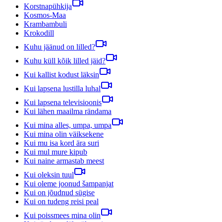
Korstnapühkija
Kosmos-Maa
Krambambuli
Krokodill
Kuhu jäänud on lilled?
Kuhu küll kõik lilled jäid?
Kui kallist kodust läksin
Kui lapsena lustilla luhal
Kui lapsena televisioonis
Kui lähen maailma rändama
Kui mina alles, umpa, umpa
Kui mina olin väiksekene
Kui mu isa kord ära suri
Kui mul mure kipub
Kui naine armastab meest
Kui oleksin tuul
Kui oleme joonud šampanjat
Kui on jõudnud sügise
Kui on tudeng reisi peal
Kui poissmees mina olin