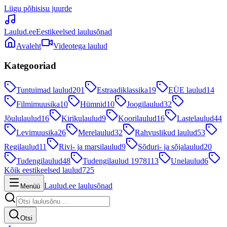
Liigu põhisisu juurde
Laulud.ee
Eestikeelsed laulusõnad
Avaleht
Videotega laulud
Kategooriad
Tuntuimad laulud
201
Estraadiklassika
19
EÜE laulud
14
Filmimuusika
10
Hümnid
10
Joogilaulud
32
Jõululaulud
16
Kirikulaulud
9
Koorilaulud
16
Lastelaulud
44
Levimuusika
26
Merelaulud
32
Rahvuslikud laulud
53
Regilaulud
11
Rivi- ja marsilaulud
9
Sõduri- ja sõjalaulud
20
Tudengilaulud
48
Tudengilaulud 1978
113
Unelaulud
6
Kõik eestikeelsed laulud
725
Laulud.ee laulusõnad
Menüü
Otsi