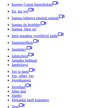
Insener Garini hüperboloid
Isa, ära joo
Isamaa hiilgava pinnala paistab
Isamaa ilu hoieldes
Isamaa, õitse sa!
Istsõ maailma veerõkõsõ pääle
Jaanimardikas
Jaanipäev
Jahitrofeed
Jamaika hällilaul
Jambolaya
Joo ja jaura
Joo, sõber, joo
Joogikaanon
Joogilaul
Julge laul
Jumbo
Jõekaldal istub kalamees
Jõud