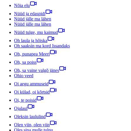
Nõia elu
Nüüd ja edaspidi
Nüüd jälle ma lähen
Nüüd jälle ma lähen
Nüüd tulge, mu kaimud
Oh laula ja hõiska
Oh saaksin ma kord Issandaks
Oh, punapea Meeri
Oh, sa poiss
Oh, sa vaine valgõ jänes
Ohio veed
Oi aegu ammuseid
Oi külad, oi kõrtsid
Oi, te poisid
Ojalaul
Oleksin laululind
Olen viin, olen viin
Oles sina mulle tulnu