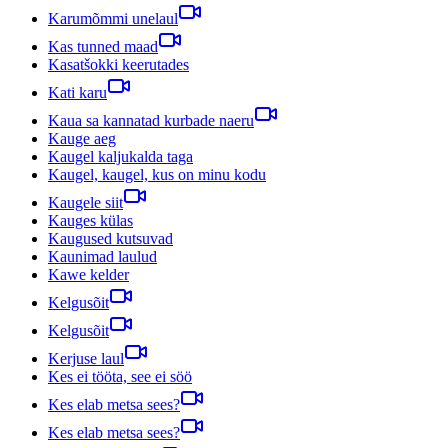
Karumõmmi unelaul
Kas tunned maad
Kasatšokki keerutades
Kati karu
Kaua sa kannatad kurbade naeru
Kauge aeg
Kaugel kaljukalda taga
Kaugel, kaugel, kus on minu kodu
Kaugele siit
Kauges külas
Kaugused kutsuvad
Kaunimad laulud
Kawe kelder
Kelgusõit
Kelgusõit
Kerjuse laul
Kes ei tööta, see ei söö
Kes elab metsa sees?
Kes elab metsa sees?