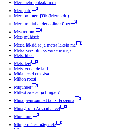
Meremehe püksikumm
Merepidu
Meri on, meri jääb (Merepidu)
Meri, mu tuhandenäoline sõber
Mesimumm
Mets mühiseb
Metsa läksid sa ja metsa läksin ma
Metsa sees oli üks väikene maja
Metsalilled
Metsateel
Metsavendade laul
Mida teead ema-isa
Miljon roosi
Miljuneer
Millest sa elad ja hingad?
Mina pean sambat tantsida saama
Minagi olin Arkaadia teel
Minemine
Mingem üles mägedele