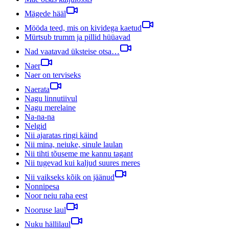
Mägede hääl
Mööda teed, mis on kividega kaetud
Mürtsub trumm ja pillid hüüavad
Nad vaatavad üksteise otsa…
Naer
Naer on terviseks
Naerata
Nagu linnutiivul
Nagu merelaine
Na-na-na
Nelgid
Nii ajaratas ringi käind
Nii mina, neiuke, sinule laulan
Nii tihti tõuseme me kannu tagant
Nii tugevad kui kaljud suures meres
Nii vaikseks kõik on jäänud
Nonnipesa
Noor neiu raha eest
Nooruse laul
Nuku hällilaul