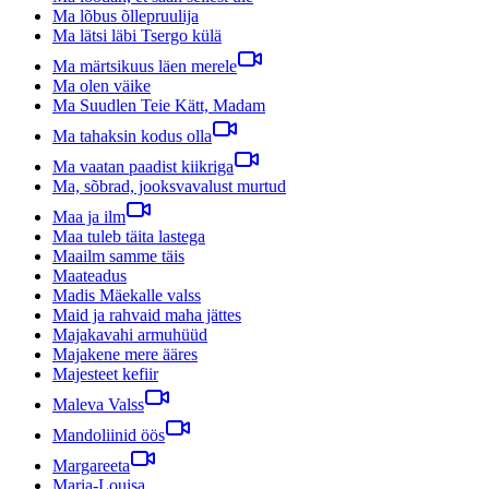
Ma lõbus õllepruulija
Ma lätsi läbi Tsergo külä
Ma märtsikuus läen merele
Ma olen väike
Ma Suudlen Teie Kätt, Madam
Ma tahaksin kodus olla
Ma vaatan paadist kiikriga
Ma, sõbrad, jooksvavalust murtud
Maa ja ilm
Maa tuleb täita lastega
Maailm samme täis
Maateadus
Madis Mäekalle valss
Maid ja rahvaid maha jättes
Majakavahi armuhüüd
Majakene mere ääres
Majesteet kefiir
Maleva Valss
Mandoliinid öös
Margareeta
Maria-Louisa