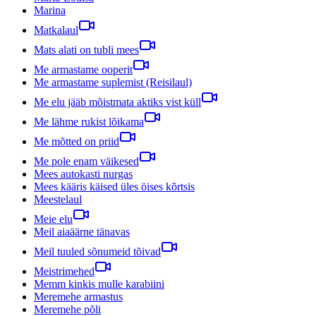
Marina
Matkalaul
Mats alati on tubli mees
Me armastame ooperit
Me armastame suplemist (Reisilaul)
Me elu jääb mõistmata aktiks vist küll
Me lähme rukist lõikama
Me mõtted on priid
Me pole enam väikesed
Mees autokasti nurgas
Mees kääris käised üles öises kõrtsis
Meestelaul
Meie elu
Meil aiaäärne tänavas
Meil tuuled sõnumeid tõivad
Meistrimehed
Memm kinkis mulle karabiini
Meremehe armastus
Meremehe põli