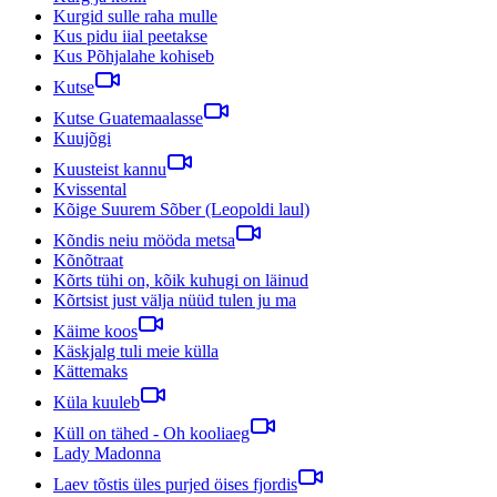
Kurgid sulle raha mulle
Kus pidu iial peetakse
Kus Põhjalahe kohiseb
Kutse
Kutse Guatemaalasse
Kuujõgi
Kuusteist kannu
Kvissental
Kõige Suurem Sõber (Leopoldi laul)
Kõndis neiu mööda metsa
Kõnõtraat
Kõrts tühi on, kõik kuhugi on läinud
Kõrtsist just välja nüüd tulen ju ma
Käime koos
Käskjalg tuli meie külla
Kättemaks
Küla kuuleb
Küll on tähed - Oh kooliaeg
Lady Madonna
Laev tõstis üles purjed öises fjordis