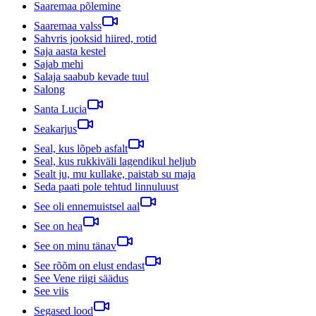
Saaremaa põlemine
Saaremaa valss
Sahvris jooksid hiired, rotid
Saja aasta kestel
Sajab mehi
Salaja saabub kevade tuul
Salong
Santa Lucia
Seakarjus
Seal, kus lõpeb asfalt
Seal, kus rukkiväli lagendikul heljub
Sealt ju, mu kullake, paistab su maja
Seda paati pole tehtud linnuluust
See oli ennemuistsel aal
See on hea
See on minu tänav
See rõõm on elust endast
See Vene riigi säädus
See viis
Segased lood