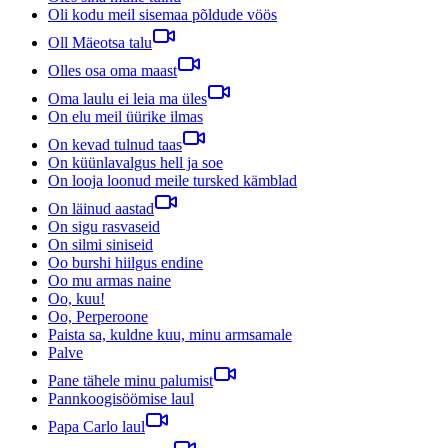
Oli kodu meil sisemaa põldude vöös
Oll Mäeotsa talu
Olles osa oma maast
Oma laulu ei leia ma üles
On elu meil üürike ilmas
On kevad tulnud taas
On küünlavalgus hell ja soe
On looja loonud meile tursked kämblad
On läinud aastad
On sigu rasvaseid
On silmi siniseid
Oo burshi hiilgus endine
Oo mu armas naine
Oo, kuu!
Oo, Perperoone
Paista sa, kuldne kuu, minu armsamale
Palve
Pane tähele minu palumist
Pannkoogisöömise laul
Papa Carlo laul