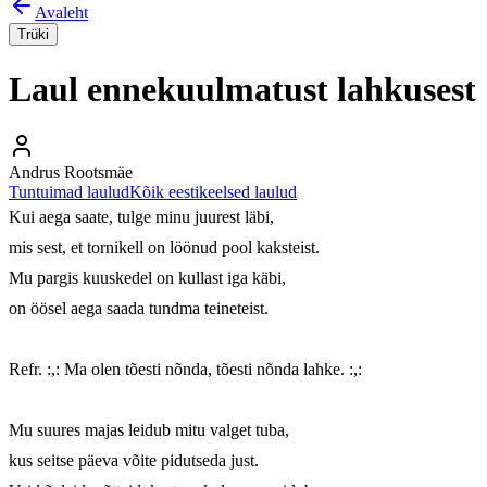
Avaleht
Trüki
Laul ennekuulmatust lahkusest
Andrus Rootsmäe
Tuntuimad laulud
Kõik eestikeelsed laulud
Kui aega saate, tulge minu juurest läbi,

mis sest, et tornikell on löönud pool kaksteist.

Mu pargis kuuskedel on kullast iga käbi,

on öösel aega saada tundma teineteist.

Refr. :,: Ma olen tõesti nõnda, tõesti nõnda lahke. :,:

Mu suures majas leidub mitu valget tuba,

kus seitse päeva võite pidutseda just.
