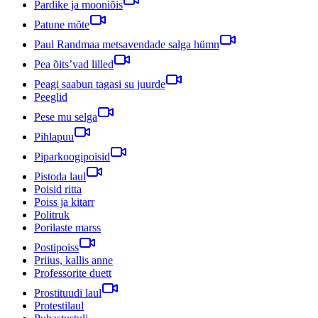
Pardike ja mooniõis
Patune mõte
Paul Randmaa metsavendade salga hümn
Pea õits’vad lilled
Peagi saabun tagasi su juurde
Peeglid
Pese mu selga
Pihlapuu
Piparkoogipoisid
Pistoda laul
Poisid ritta
Poiss ja kitarr
Politruk
Porilaste marss
Postipoiss
Priius, kallis anne
Professorite duett
Prostituudi laul
Protestilaul