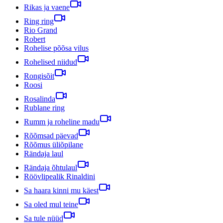
Rikas ja vaene
Ring ring
Rio Grand
Robert
Rohelise põõsa vilus
Rohelised niidud
Rongisõit
Roosi
Rosalinda
Rublane ring
Rumm ja roheline madu
Rõõmsad päevad
Rõõmus üliõpilane
Rändaja laul
Rändaja õhtulaul
Röövlipealik Rinaldini
Sa haara kinni mu käest
Sa oled mul teine
Sa tule nüüd