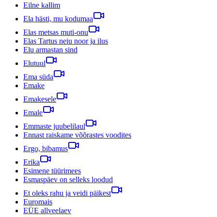
Eilne kallim
Ela hästi, mu kodumaa
Elas metsas muti-onu
Elas Tartus neiu noor ja ilus
Elu armastan sind
Elutuul
Ema süda
Emake
Emakesele
Emale
Emmaste juubelilaul
Ennast raiskame võõrastes voodites
Ergo, bibamus
Erika
Esimene tüürimees
Esmaspäev on selleks loodud
Et oleks rahu ja veidi päikest
Euromais
EÜE allveelaev