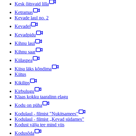
Kesk õitsvaid lilla
Ketramas
Kevade laul no. 2
Kevadel
Kevadpidu
Kihnu laul
Kihnu saar
Kiilaspea
Kiisu läks kõndima
Kiitus
Kikilips
Kirbulugu
Klaas kokku taaralinn elagu
Kodu on püha
Kodulaul - filmist "Nukitsamees"
Kodulaul - filmist „Kevad südames”
Kodust välja tee mind viis
Kodusõda