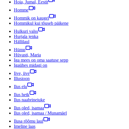
Hoia, Jumal, Eestit
Homme
Hommik on kaugel
Hommikul kui tõuseb päikene
Hulkuri valss
Hurjala jenka
Hällilaul
Hümn
Hüvasti, Maria
Iga mees on oma saatuse sepp
Igaühes midagi on
Iive, iive
Illusioon
Ilus elu
Ilus hetk
Ilus naabrineiuke
Ilus oled, isamaa
Ilus oled, isamaa / Munamäel
Ilusa rõõmu laul
Imeline laas