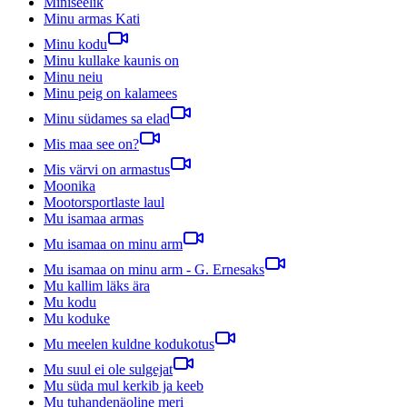
Miniseelik
Minu armas Kati
Minu kodu
Minu kullake kaunis on
Minu neiu
Minu peig on kalamees
Minu südames sa elad
Mis maa see on?
Mis värvi on armastus
Moonika
Mootorsportlaste laul
Mu isamaa armas
Mu isamaa on minu arm
Mu isamaa on minu arm - G. Ernesaks
Mu kallim läks ära
Mu kodu
Mu koduke
Mu meelen kuldne kodukotus
Mu suul ei ole sulgejat
Mu süda mul kerkib ja keeb
Mu tuhandenäoline meri