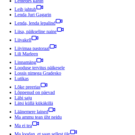
Lehtedes kahin
Leib jahtub
Lenda Juri Gagarin
Lenda, lenda lepalind
Liisa, päikseline naine
Liivakell
Liivimaa pastoraal
Lili Marleen
Linnamäng
Looduse tervitus päikesele
Lossis nimega Gradesko
Lutikas
Lõke preerias
Lõppenud on päevad
Läbi saju
Lätsi küllä kükäkillä
Läänemere lained
Ma ammu tean üht neidu
Ma ei tea
Ma loodan, et saan sellest üle