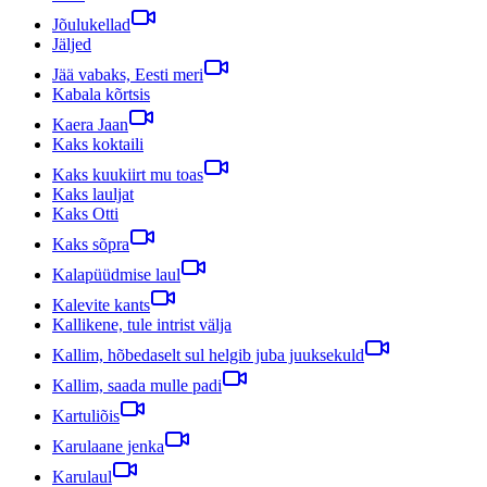
Jõulukellad
Jäljed
Jää vabaks, Eesti meri
Kabala kõrtsis
Kaera Jaan
Kaks koktaili
Kaks kuukiirt mu toas
Kaks lauljat
Kaks Otti
Kaks sõpra
Kalapüüdmise laul
Kalevite kants
Kallikene, tule intrist välja
Kallim, hõbedaselt sul helgib juba juuksekuld
Kallim, saada mulle padi
Kartuliõis
Karulaane jenka
Karulaul