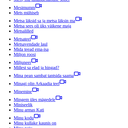
Mesimumm
Mets mühiseb
Metsa läksid sa ja metsa läksin ma
Metsa sees oli üks väikene maja
Metsalilled
Metsateel
Metsavendade laul
Mida teead ema-isa
Miljon roosi
Miljuneer
Millest sa elad ja hingad?
Mina pean sambat tantsida saama
Minagi olin Arkaadia teel
Minemine
Mingem üles mägedele
Miniseelik
Minu armas Kati
Minu kodu
Minu kullake kaunis on