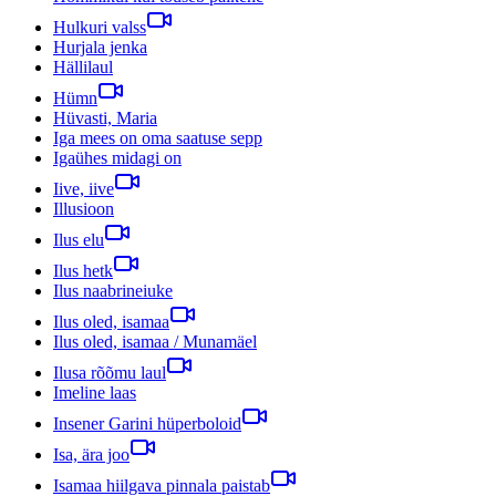
Hulkuri valss
Hurjala jenka
Hällilaul
Hümn
Hüvasti, Maria
Iga mees on oma saatuse sepp
Igaühes midagi on
Iive, iive
Illusioon
Ilus elu
Ilus hetk
Ilus naabrineiuke
Ilus oled, isamaa
Ilus oled, isamaa / Munamäel
Ilusa rõõmu laul
Imeline laas
Insener Garini hüperboloid
Isa, ära joo
Isamaa hiilgava pinnala paistab