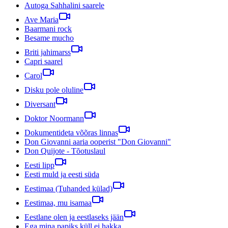
Autoga Sahhalini saarele
Ave Maria
Baarmani rock
Besame mucho
Briti jahimarss
Capri saarel
Carol
Disku pole oluline
Diversant
Doktor Noormann
Dokumentideta võõras linnas
Don Giovanni aaria ooperist "Don Giovanni"
Don Quijote - Tõotuslaul
Eesti lipp
Eesti muld ja eesti süda
Eestimaa (Tuhanded külad)
Eestimaa, mu isamaa
Eestlane olen ja eestlaseks jään
Ega mina papiks küll ei hakka