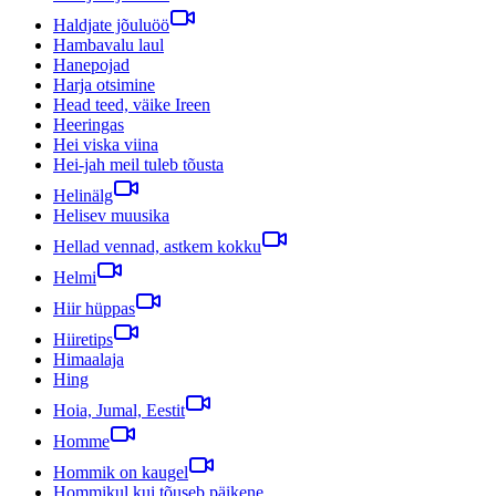
Haldjate jõuluöö
Hambavalu laul
Hanepojad
Harja otsimine
Head teed, väike Ireen
Heeringas
Hei viska viina
Hei-jah meil tuleb tõusta
Helinälg
Helisev muusika
Hellad vennad, astkem kokku
Helmi
Hiir hüppas
Hiiretips
Himaalaja
Hing
Hoia, Jumal, Eestit
Homme
Hommik on kaugel
Hommikul kui tõuseb päikene