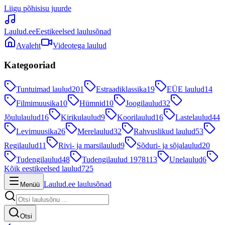
Liigu põhisisu juurde
Laulud.ee
Eestikeelsed laulusõnad
Avaleht
Videotega laulud
Kategooriad
Tuntuimad laulud
201
Estraadiklassika
19
EÜE laulud
14
Filmimuusika
10
Hümnid
10
Joogilaulud
32
Jõululaulud
16
Kirikulaulud
9
Koorilaulud
16
Lastelaulud
44
Levimuusika
26
Merelaulud
32
Rahvuslikud laulud
53
Regilaulud
11
Rivi- ja marsilaulud
9
Sõduri- ja sõjalaulud
20
Tudengilaulud
48
Tudengilaulud 1978
113
Unelaulud
6
Kõik eestikeelsed laulud
725
Laulud.ee laulusõnad
Menüü
Otsi