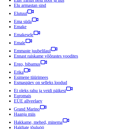
Elas Tartus neiu noor ja ilus
Elu armastan sind
Elutuul
Ema süda
Emake
Emakesele
Emale
Emmaste juubelilaul
Ennast raiskame võõrastes voodites
Ergo, bibamus
Erika
Esimene tüürimees
Esmaspäev on selleks loodud
Et oleks rahu ja veidi päikest
Euromais
EÜE allveelaev
Grand Marino
Haanja miis
Hakkame, mehed, minema
Haldjate jõuluöö