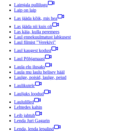
Laimjala pullilugu
Laip on laip
Las jääda kõik, mis hea
Las jääda nii kuis oli
Las käia, kulla peremees
Laul ennekuulmatust lahkusest
Laul filmist "Verekivi"
Laul kaugest kodust
Laul Põhjamaast
Laula elu ilusaks
Laula mu laulu helisev hääl
Laulge, poisid, laulge, peiud
Laulikutele
Lauljaks loodud
Laululilled
Lehtedes kahin
Leib jahtub
Lenda Juri Gagarin
Lenda, lenda lepalind