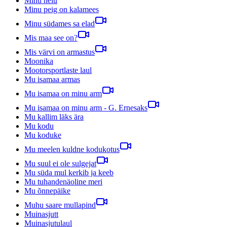
Minu neiu
Minu peig on kalamees
Minu südames sa elad
Mis maa see on?
Mis värvi on armastus
Moonika
Mootorsportlaste laul
Mu isamaa armas
Mu isamaa on minu arm
Mu isamaa on minu arm - G. Ernesaks
Mu kallim läks ära
Mu kodu
Mu koduke
Mu meelen kuldne kodukotus
Mu suul ei ole sulgejat
Mu süda mul kerkib ja keeb
Mu tuhandenäoline meri
Mu õnnepäike
Muhu saare mullapind
Muinasjutt
Muinasjutulaul