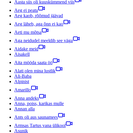
Aasta siis oli kuuskümmend viis
Aeg ei peatu
Aeg kaob, rõõmud jäävad
Aeg läheb, aga õnn ei kao
Aeti mu mõtsa
Aga neidudel meeldib see väga
Aidake meid
Aisakell
Aita mööda saata öö
Alati olen mina lustlik
Ali-Baba
Alpinist
Amarillo
Anna andeks
Anna, poiss, karikas mulle
Annan alla
Ants oli aus saunamees
Armsas Tartus vana ülikool
Asunik