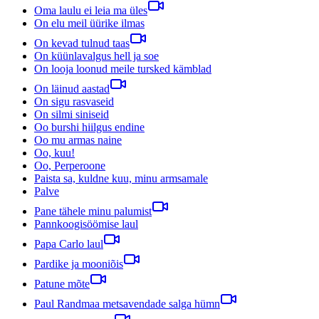
Oma laulu ei leia ma üles
On elu meil üürike ilmas
On kevad tulnud taas
On küünlavalgus hell ja soe
On looja loonud meile tursked kämblad
On läinud aastad
On sigu rasvaseid
On silmi siniseid
Oo burshi hiilgus endine
Oo mu armas naine
Oo, kuu!
Oo, Perperoone
Paista sa, kuldne kuu, minu armsamale
Palve
Pane tähele minu palumist
Pannkoogisöömise laul
Papa Carlo laul
Pardike ja mooniõis
Patune mõte
Paul Randmaa metsavendade salga hümn