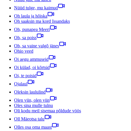
Nüüd tulge, mu kaimud
Oh laula ja hõiska
Oh saaksin ma kord Issandaks
Oh, punapea Meeri
Oh, sa poiss
Oh, sa vaine valgõ jänes
Ohio veed
Oi aegu ammuseid
Oi külad, oi kõrtsid
Oi, te poisid
Ojalaul
Oleksin laululind
Olen viin, olen viin
Oles sina mulle tulnu
Oli kodu meil sisemaa põldude vöös
Oll Mäeotsa talu
Olles osa oma maast