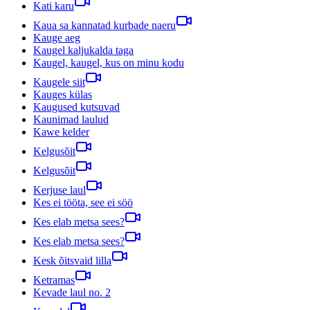
Kati karu
Kaua sa kannatad kurbade naeru
Kauge aeg
Kaugel kaljukalda taga
Kaugel, kaugel, kus on minu kodu
Kaugele siit
Kauges külas
Kaugused kutsuvad
Kaunimad laulud
Kawe kelder
Kelgusõit
Kelgusõit
Kerjuse laul
Kes ei tööta, see ei söö
Kes elab metsa sees?
Kes elab metsa sees?
Kesk õitsvaid lilla
Ketramas
Kevade laul no. 2