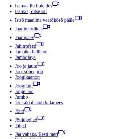
Isamaa ilu hoieldes
Isamaa, õitse sa!
Istsõ maailma veerõkõsõ pääle
Jaanimardikas
Jaanipäev
Jahitrofeed
Jamaika hällilaul
Jambolaya
Joo ja jaura
Joo, sõber, joo
Joogikaanon
Joogilaul
Julge laul
Jumbo
Jõekaldal istub kalamees
Jõud
Jõulukellad
Jäljed
Jää vabaks, Eesti meri