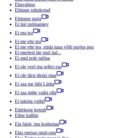
Ehavalgus
Ehitage rahukojad
Ehitame maja
Ei iial pulmapäev
Ei ma tea
Ei me ette tea
Ei me ette tea, mida tuua võib purjus pea
Ei meelest läe mul iial...
Ei mul pole mõisa
Ei ole veel ma selles eas
Ei ole üksi ükski maa
Ei saa me läbi Lätita
Ei saa mitte vaiki olla
Ei takista vallid
Eidekene ketrab
Eilne kallim
Ela hästi, mu kodumaa
Elas metsas muti-onu