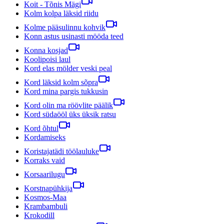
Koit - Tõnis Mägi
Kolm kolpa läksid riidu
Kolme pääsulinnu kohvik
Konn astus usinasti mööda teed
Konna kosjad
Koolipoisi laul
Kord elas mölder veski peal
Kord läksid kolm sõpra
Kord mina pargis tukkusin
Kord olin ma röövlite päälik
Kord südaööl üks üksik ratsu
Kord õhtul
Kordamiseks
Koristajatädi töölauluke
Korraks vaid
Korsaarilugu
Korstnapühkija
Kosmos-Maa
Krambambuli
Krokodill