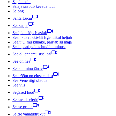
Sajab mehi
Salaja saabub kevade tuul
Salong
Santa Lucia
Seakarjus
Seal, kus lõpeb asfalt
Seal, kus rukkiväli lagendikul heljub
Sealt ju, mu kullake, paistab su maja
Seda paati pole tehtud linnuluust
See oli ennemuistsel aal
See on hea
See on minu tänav
See rõõm on elust endast
See Vene riigi säädus
See viis
Segased lood
Seiravad seierid
Seitse pruuti
Seitse vanatüdrukut