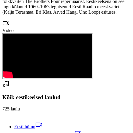
folkkvarteti The Brothers Four repertuaarist. Eestikeelsena on see
lugu kõlanud 1960–1963 tegutsenud Eesti Raadio meeskvarteti
(Kalju Terasmaa, Eri Klas, Arved Haug, Uno Loop) esituses.
Video
Kõik eestikeelsed laulud
725
laulu
Eesti hümn