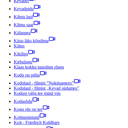
Kevadel
Kevadpidu
Kihnu laul
Kihnu saar
Kiilaspea
Kiisu läks kõndima
Kiitus
Kikilips
Kirbulugu
Klaas kokku taaralinn elagu
Kodu on püha
Kodulaul - filmist "Nukitsamees"
Kodulaul - filmist „Kevad südames”
Kodust välja tee mind viis
Kodusõda
Kogu elu on tee
Kohtumistund
Koit - Friedrich Kuhlbars