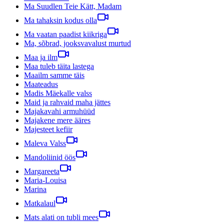
Ma Suudlen Teie Kätt, Madam
Ma tahaksin kodus olla
Ma vaatan paadist kiikriga
Ma, sõbrad, jooksvavalust murtud
Maa ja ilm
Maa tuleb täita lastega
Maailm samme täis
Maateadus
Madis Mäekalle valss
Maid ja rahvaid maha jättes
Majakavahi armuhüüd
Majakene mere ääres
Majesteet kefiir
Maleva Valss
Mandoliinid öös
Margareeta
Maria-Louisa
Marina
Matkalaul
Mats alati on tubli mees