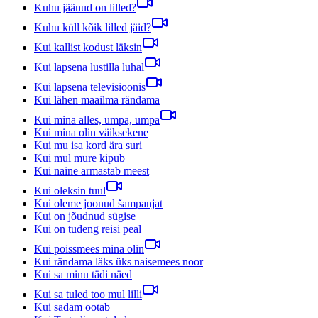
Kuhu jäänud on lilled?
Kuhu küll kõik lilled jäid?
Kui kallist kodust läksin
Kui lapsena lustilla luhal
Kui lapsena televisioonis
Kui lähen maailma rändama
Kui mina alles, umpa, umpa
Kui mina olin väiksekene
Kui mu isa kord ära suri
Kui mul mure kipub
Kui naine armastab meest
Kui oleksin tuul
Kui oleme joonud šampanjat
Kui on jõudnud sügise
Kui on tudeng reisi peal
Kui poissmees mina olin
Kui rändama läks üks naisemees noor
Kui sa minu tädi näed
Kui sa tuled too mul lilli
Kui sadam ootab