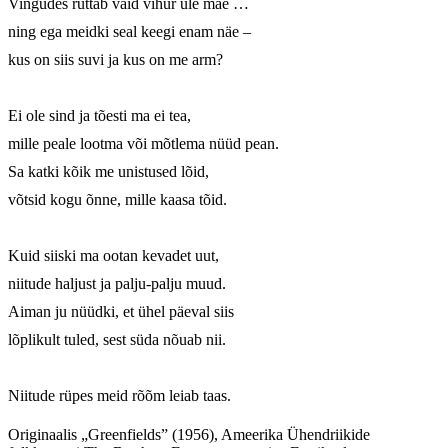
Vingudes ruttab vaid vihur üle mäe … 

ning ega meidki seal keegi enam näe – 

kus on siis suvi ja kus on me arm? 

Ei ole sind ja tõesti ma ei tea, 

mille peale lootma või mõtlema nüüd pean. 

Sa katki kõik me unistused lõid, 

võtsid kogu õnne, mille kaasa tõid. 

Kuid siiski ma ootan kevadet uut, 

niitude haljust ja palju-palju muud. 

Aiman ju nüüdki, et ühel päeval siis 

lõplikult tuled, sest süda nõuab nii. 

Niitude rüpes meid rõõm leiab taas.
Originaalis „Greenfields” (1956), Ameerika Ühendriikide