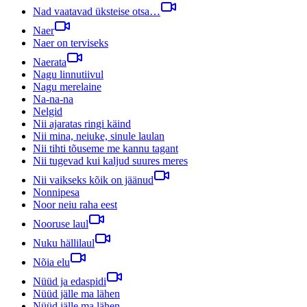
Nad vaatavad üksteise otsa…
Naer
Naer on terviseks
Naerata
Nagu linnutiivul
Nagu merelaine
Na-na-na
Nelgid
Nii ajaratas ringi käind
Nii mina, neiuke, sinule laulan
Nii tihti tõuseme me kannu tagant
Nii tugevad kui kaljud suures meres
Nii vaikseks kõik on jäänud
Nonnipesa
Noor neiu raha eest
Nooruse laul
Nuku hällilaul
Nõia elu
Nüüd ja edaspidi
Nüüd jälle ma lähen
Nüüd jälle ma lähen