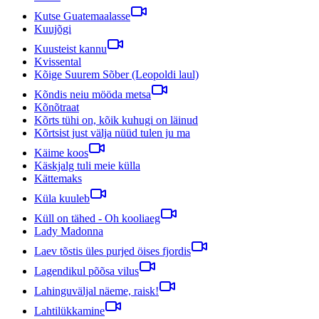
Kutse Guatemaalasse
Kuujõgi
Kuusteist kannu
Kvissental
Kõige Suurem Sõber (Leopoldi laul)
Kõndis neiu mööda metsa
Kõnõtraat
Kõrts tühi on, kõik kuhugi on läinud
Kõrtsist just välja nüüd tulen ju ma
Käime koos
Käskjalg tuli meie külla
Kättemaks
Küla kuuleb
Küll on tähed - Oh kooliaeg
Lady Madonna
Laev tõstis üles purjed öises fjordis
Lagendikul põõsa vilus
Lahinguväljal näeme, raisk!
Lahtilükkamine