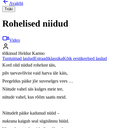
Avaleht
Trüki
Rohelised niidud
Video
tõlkinud Heldur Karmo
Tuntuimad laulud
Estraadiklassika
Kõik eestikeelsed laulud
Kord olid niidud rohelust täis, 

pilv taevavõlvist vaid harva üle käis, 

Peegeldus päike jõe suveselges vees … 

Niitude vahel siis kulges meie tee, 

niitude vahel, kus rõõm saatis meid. 

Niitudelt päike kadunud nüüd – 

nukrana kaigub seal sügislinnu hüüd. 
