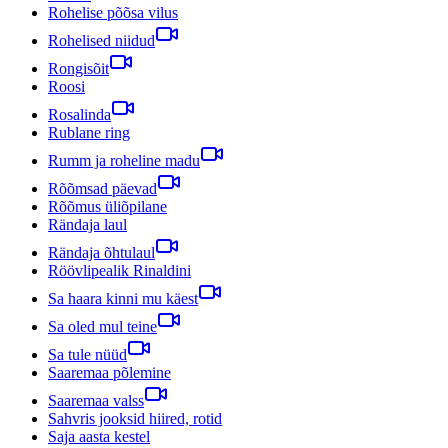
Rohelise põõsa vilus
Rohelised niidud
Rongisõit
Roosi
Rosalinda
Rublane ring
Rumm ja roheline madu
Rõõmsad päevad
Rõõmus üliõpilane
Rändaja laul
Rändaja õhtulaul
Röövlipealik Rinaldini
Sa haara kinni mu käest
Sa oled mul teine
Sa tule nüüd
Saaremaa põlemine
Saaremaa valss
Sahvris jooksid hiired, rotid
Saja aasta kestel