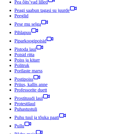
Pea õits’vad lilled
Peagi saabun tagasi su juurde
Peeglid
Pese mu selga
Pihlapuu
Piparkoogipoisid
Pistoda laul
Poisid ritta
Poiss ja kitarr
Politruk
Porilaste marss
Postipoiss
Priius, kallis anne
Professorite duett
Prostituudi laul
Protestilaul
Puhastustuli
Puhu tuul ja tõuka paati
Pullu