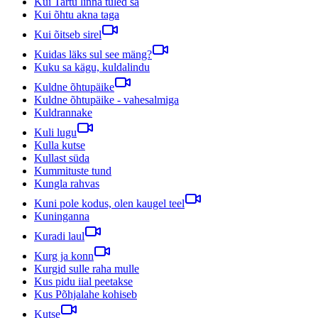
Kui Tartu linna tuled sa
Kui õhtu akna taga
Kui õitseb sirel
Kuidas läks sul see mäng?
Kuku sa kägu, kuldalindu
Kuldne õhtupäike
Kuldne õhtupäike - vahesalmiga
Kuldrannake
Kuli lugu
Kulla kutse
Kullast süda
Kummituste tund
Kungla rahvas
Kuni pole kodus, olen kaugel teel
Kuninganna
Kuradi laul
Kurg ja konn
Kurgid sulle raha mulle
Kus pidu iial peetakse
Kus Põhjalahe kohiseb
Kutse