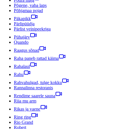
Põdra maja
Põgene, vaba laps
Põhjamaa pojad
Päkapikk
Pärlipüüdja
Pärlist veinipeekriga
Pühajärv
Quando
Raagus sõnad
Raha paneb rattad käima
Rahalaul
Rahu
Rahvahulgad, tulge kokku
Rannalinna restoranis
Rendime saarele sauna
Riia mu arm
Rikas ja vaene
Ring ring
Rio Grand
Robert