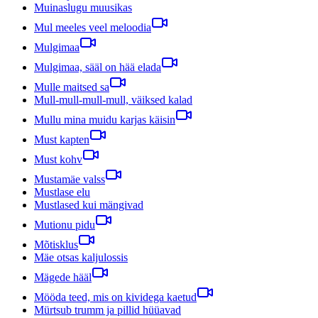
Muinaslugu muusikas
Mul meeles veel meloodia
Mulgimaa
Mulgimaa, sääl on hää elada
Mulle maitsed sa
Mull-mull-mull-mull, väiksed kalad
Mullu mina muidu karjas käisin
Must kapten
Must kohv
Mustamäe valss
Mustlase elu
Mustlased kui mängivad
Mutionu pidu
Mõtisklus
Mäe otsas kaljulossis
Mägede hääl
Mööda teed, mis on kividega kaetud
Mürtsub trumm ja pillid hüüavad