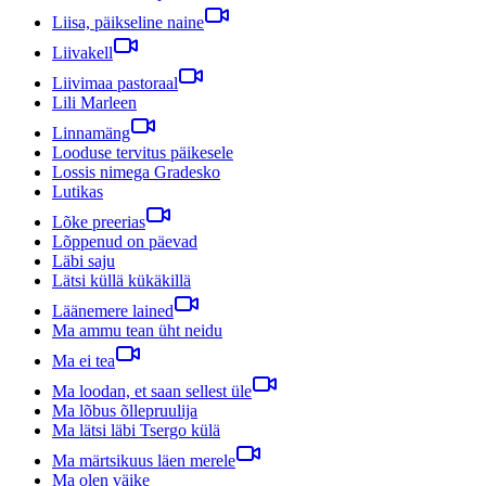
Liisa, päikseline naine
Liivakell
Liivimaa pastoraal
Lili Marleen
Linnamäng
Looduse tervitus päikesele
Lossis nimega Gradesko
Lutikas
Lõke preerias
Lõppenud on päevad
Läbi saju
Lätsi küllä kükäkillä
Läänemere lained
Ma ammu tean üht neidu
Ma ei tea
Ma loodan, et saan sellest üle
Ma lõbus õllepruulija
Ma lätsi läbi Tsergo külä
Ma märtsikuus läen merele
Ma olen väike