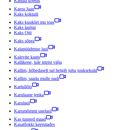
Kabala kõrtsis
Kaera Jaan
Kaks koktaili
Kaks kuukiirt mu toas
Kaks lauljat
Kaks Otti
Kaks sõpra
Kalapüüdmise laul
Kalevite kants
Kallikene, tule intrist välja
Kallim, hõbedaselt sul helgib juba juuksekuld
Kallim, saada mulle padi
Kartuliõis
Karulaane jenka
Karulaul
Karumõmmi unelaul
Kas tunned maad
Kasatšokki keerutades