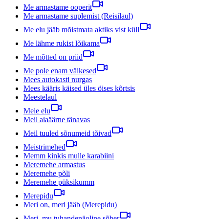
Me armastame ooperit
Me armastame suplemist (Reisilaul)
Me elu jääb mõistmata aktiks vist küll
Me lähme rukist lõikama
Me mõtted on priid
Me pole enam väikesed
Mees autokasti nurgas
Mees kääris käised üles öises kõrtsis
Meestelaul
Meie elu
Meil aiaäärne tänavas
Meil tuuled sõnumeid tõivad
Meistrimehed
Memm kinkis mulle karabiini
Meremehe armastus
Meremehe põli
Meremehe püksikumm
Merepidu
Meri on, meri jääb (Merepidu)
Meri, mu tuhandenäoline sõber