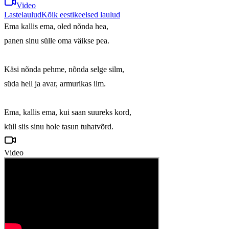
Video
Lastelaulud
Kõik eestikeelsed laulud
Ema kallis ema, oled nõnda hea,

panen sinu sülle oma väikse pea.

Käsi nõnda pehme, nõnda selge silm,

süda hell ja avar, armurikas ilm.

Ema, kallis ema, kui saan suureks kord,

küll siis sinu hole tasun tuhatvõrd.
Video