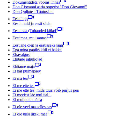
Dokumentideta võõras linnas
Don Giovanni aaria ooperist "Don Giovanni"
Don Quijote - Tõotuslaul
Eesti lipp
Eesti muld ja eesti süda
Eestimaa (Tuhanded külad)
Eestimaa, mu isamaa
Eestlane olen ja eestlaseks jään
Ega mina papiks küll ei hakka
Ehavalgus
Ehitage rahukojad
Ehitame maja
Ei iial pulmapäev
Ei ma tea
Ei me ette tea
Ei me ette tea, mida tuua võib purjus pea
Ei meelest läe mul iial...
Ei mul pole mõisa
Ei ole veel ma selles eas
Ei ole üksi ükski maa