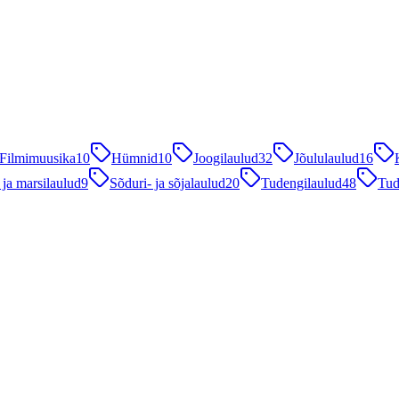
Filmimuusika
10
Hümnid
10
Joogilaulud
32
Jõululaulud
16
 ja marsilaulud
9
Sõduri- ja sõjalaulud
20
Tudengilaulud
48
Tud