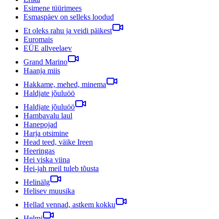
Esimene tüürimees
Esmaspäev on selleks loodud
Et oleks rahu ja veidi päikest
Euromais
EÜE allveelaev
Grand Marino
Haanja miis
Hakkame, mehed, minema
Haldjate jõuluöö
Haldjate jõuluöö
Hambavalu laul
Hanepojad
Harja otsimine
Head teed, väike Ireen
Heeringas
Hei viska viina
Hei-jah meil tuleb tõusta
Helinälg
Helisev muusika
Hellad vennad, astkem kokku
Helmi