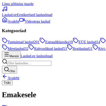
Liigu põhisisu juurde
Laulud.ee
Eestikeelsed laulusõnad
Avaleht
Videotega laulud
Kategooriad
Tuntuimad laulud
201
Estraadiklassika
19
EÜE laulud
14
Merelaulud
32
Rahvuslikud laulud
53
Regilaulud
11
Rivi-
Laulud.ee laulusõnad
Menüü
Otsi
Avaleht
Trüki
Emakesele