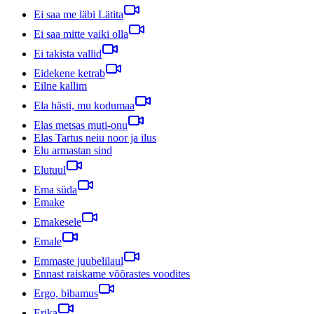
Ei saa me läbi Lätita
Ei saa mitte vaiki olla
Ei takista vallid
Eidekene ketrab
Eilne kallim
Ela hästi, mu kodumaa
Elas metsas muti-onu
Elas Tartus neiu noor ja ilus
Elu armastan sind
Elutuul
Ema süda
Emake
Emakesele
Emale
Emmaste juubelilaul
Ennast raiskame võõrastes voodites
Ergo, bibamus
Erika