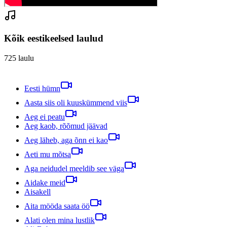
Kõik eestikeelsed laulud
725
laulu
Eesti hümn
Aasta siis oli kuuskümmend viis
Aeg ei peatu
Aeg kaob, rõõmud jäävad
Aeg läheb, aga õnn ei kao
Aeti mu mõtsa
Aga neidudel meeldib see väga
Aidake meid
Aisakell
Aita mööda saata öö
Alati olen mina lustlik