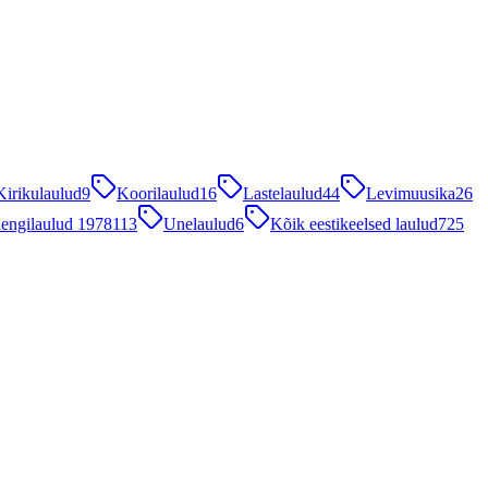
Kirikulaulud
9
Koorilaulud
16
Lastelaulud
44
Levimuusika
26
engilaulud 1978
113
Unelaulud
6
Kõik eestikeelsed laulud
725