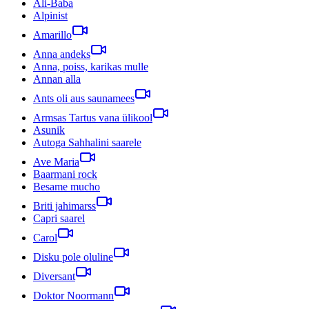
Ali-Baba
Alpinist
Amarillo
Anna andeks
Anna, poiss, karikas mulle
Annan alla
Ants oli aus saunamees
Armsas Tartus vana ülikool
Asunik
Autoga Sahhalini saarele
Ave Maria
Baarmani rock
Besame mucho
Briti jahimarss
Capri saarel
Carol
Disku pole oluline
Diversant
Doktor Noormann