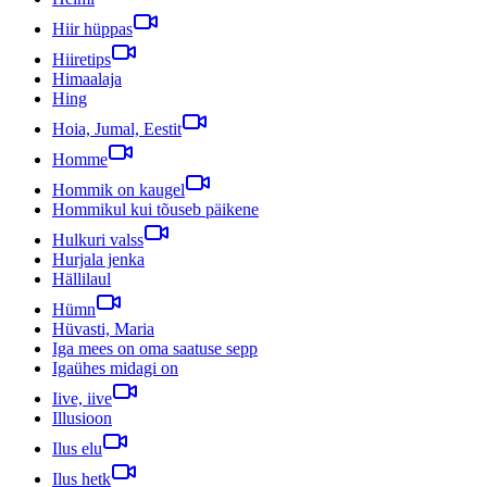
Hiir hüppas
Hiiretips
Himaalaja
Hing
Hoia, Jumal, Eestit
Homme
Hommik on kaugel
Hommikul kui tõuseb päikene
Hulkuri valss
Hurjala jenka
Hällilaul
Hümn
Hüvasti, Maria
Iga mees on oma saatuse sepp
Igaühes midagi on
Iive, iive
Illusioon
Ilus elu
Ilus hetk