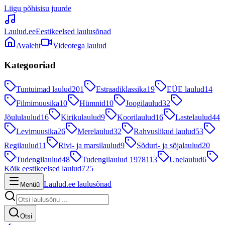
Liigu põhisisu juurde
Laulud.ee
Eestikeelsed laulusõnad
Avaleht
Videotega laulud
Kategooriad
Tuntuimad laulud
201
Estraadiklassika
19
EÜE laulud
14
Filmimuusika
10
Hümnid
10
Joogilaulud
32
Jõululaulud
16
Kirikulaulud
9
Koorilaulud
16
Lastelaulud
44
Levimuusika
26
Merelaulud
32
Rahvuslikud laulud
53
Regilaulud
11
Rivi- ja marsilaulud
9
Sõduri- ja sõjalaulud
20
Tudengilaulud
48
Tudengilaulud 1978
113
Unelaulud
6
Kõik eestikeelsed laulud
725
Laulud.ee laulusõnad
Menüü
Otsi