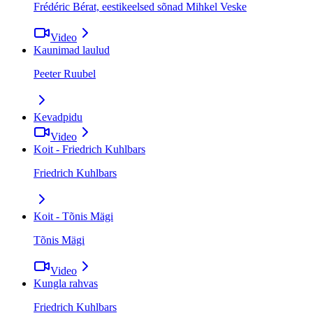
Frédéric Bérat, eestikeelsed sõnad Mihkel Veske
Video
Kaunimad laulud
Peeter Ruubel
Kevadpidu
Video
Koit - Friedrich Kuhlbars
Friedrich Kuhlbars
Koit - Tõnis Mägi
Tõnis Mägi
Video
Kungla rahvas
Friedrich Kuhlbars