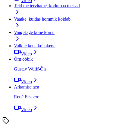
Video
Teid me tervitame, kodumaa metsad
Vaatke, kuidas hommik koidab
Vaigistage kõne kõmu
Vaikne kena kohakene
Video
Õrn ööbik
Gustav Wulff-Õis
Video
Ärkamise aeg
René Eespere
Video