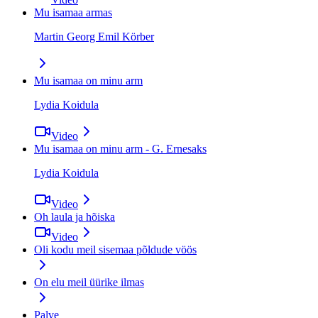
Mu isamaa armas
Martin Georg Emil Körber
Mu isamaa on minu arm
Lydia Koidula
Video
Mu isamaa on minu arm - G. Ernesaks
Lydia Koidula
Video
Oh laula ja hõiska
Video
Oli kodu meil sisemaa põldude vöös
On elu meil üürike ilmas
Palve