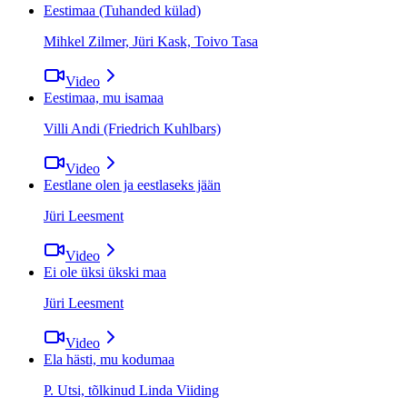
Eestimaa (Tuhanded külad)
Mihkel Zilmer, Jüri Kask, Toivo Tasa
Video
Eestimaa, mu isamaa
Villi Andi (Friedrich Kuhlbars)
Video
Eestlane olen ja eestlaseks jään
Jüri Leesment
Video
Ei ole üksi ükski maa
Jüri Leesment
Video
Ela hästi, mu kodumaa
P. Utsi, tõlkinud Linda Viiding