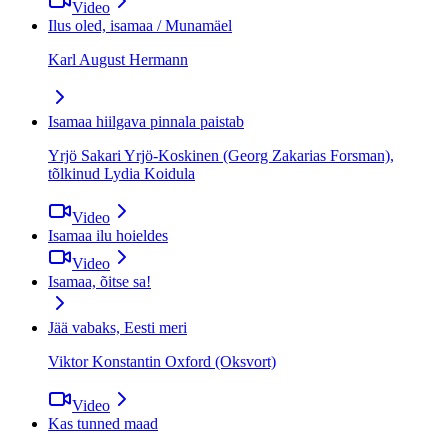
Video
Ilus oled, isamaa / Munamäel
Karl August Hermann
Isamaa hiilgava pinnala paistab
Yrjö Sakari Yrjö-Koskinen (Georg Zakarias Forsman),
tõlkinud Lydia Koidula
Video
Isamaa ilu hoieldes
Video
Isamaa, õitse sa!
Jää vabaks, Eesti meri
Viktor Konstantin Oxford (Oksvort)
Video
Kas tunned maad