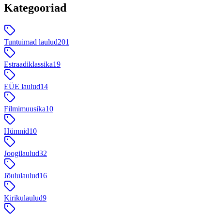
Kategooriad
Tuntuimad laulud
201
Estraadiklassika
19
EÜE laulud
14
Filmimuusika
10
Hümnid
10
Joogilaulud
32
Jõululaulud
16
Kirikulaulud
9