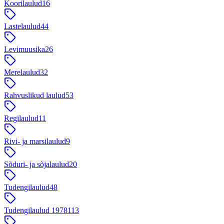
Koorilaulud
16
Lastelaulud
44
Levimuusika
26
Merelaulud
32
Rahvuslikud laulud
53
Regilaulud
11
Rivi- ja marsilaulud
9
Sõduri- ja sõjalaulud
20
Tudengilaulud
48
Tudengilaulud 1978
113