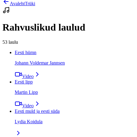
Avaleht
Trüki
Rahvuslikud laulud
53
laulu
Eesti hümn
Johann Voldemar Jannsen
Video
Eesti lipp
Martin Lipp
Video
Eesti muld ja eesti süda
Lydia Koidula