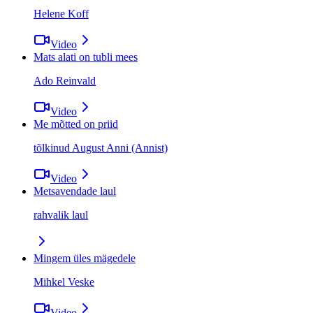
Helene Koff
Video
Mats alati on tubli mees
Ado Reinvald
Video
Me mõtted on priid
tõlkinud August Anni (Annist)
Video
Metsavendade laul
rahvalik laul
Mingem üles mägedele
Mihkel Veske
Video