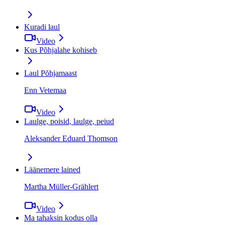
Kuradi laul
Video
Kus Põhjalahe kohiseb
Laul Põhjamaast
Enn Vetemaa
Video
Laulge, poisid, laulge, peiud
Aleksander Eduard Thomson
Läänemere lained
Martha Müller-Grählert
Video
Ma tahaksin kodus olla