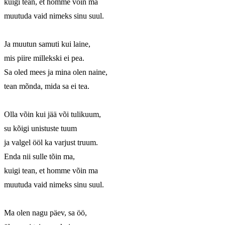
kuigi tean, et homme võin ma 

muutuda vaid nimeks sinu suul. 

Ja muutun samuti kui laine, 

mis piire millekski ei pea. 

Sa oled mees ja mina olen naine, 

tean mõnda, mida sa ei tea. 

Olla võin kui jää või tulikuum, 

su kõigi unistuste tuum 

ja valgel ööl ka varjust truum. 

Enda nii sulle tõin ma, 

kuigi tean, et homme võin ma 

muutuda vaid nimeks sinu suul. 

Ma olen nagu päev, sa öö, 
