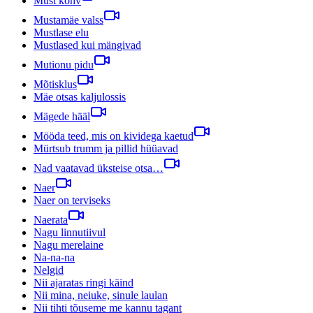
Must kohv
Mustamäe valss
Mustlase elu
Mustlased kui mängivad
Mutionu pidu
Mõtisklus
Mäe otsas kaljulossis
Mägede hääl
Mööda teed, mis on kividega kaetud
Mürtsub trumm ja pillid hüüavad
Nad vaatavad üksteise otsa…
Naer
Naer on terviseks
Naerata
Nagu linnutiivul
Nagu merelaine
Na-na-na
Nelgid
Nii ajaratas ringi käind
Nii mina, neiuke, sinule laulan
Nii tihti tõuseme me kannu tagant