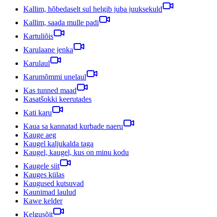
Kallim, hõbedaselt sul helgib juba juuksekuld
Kallim, saada mulle padi
Kartuliõis
Karulaane jenka
Karulaul
Karumõmmi unelaul
Kas tunned maad
Kasatšokki keerutades
Kati karu
Kaua sa kannatad kurbade naeru
Kauge aeg
Kaugel kaljukalda taga
Kaugel, kaugel, kus on minu kodu
Kaugele siit
Kauges külas
Kaugused kutsuvad
Kaunimad laulud
Kawe kelder
Kelgusõit