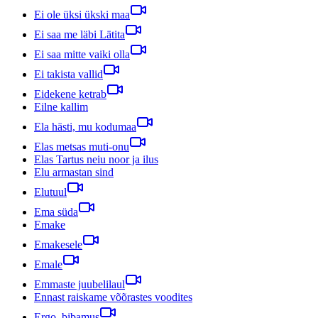
Ei ole üksi ükski maa
Ei saa me läbi Lätita
Ei saa mitte vaiki olla
Ei takista vallid
Eidekene ketrab
Eilne kallim
Ela hästi, mu kodumaa
Elas metsas muti-onu
Elas Tartus neiu noor ja ilus
Elu armastan sind
Elutuul
Ema süda
Emake
Emakesele
Emale
Emmaste juubelilaul
Ennast raiskame võõrastes voodites
Ergo, bibamus