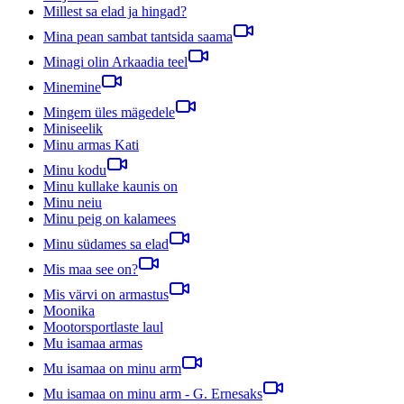
Millest sa elad ja hingad?
Mina pean sambat tantsida saama
Minagi olin Arkaadia teel
Minemine
Mingem üles mägedele
Miniseelik
Minu armas Kati
Minu kodu
Minu kullake kaunis on
Minu neiu
Minu peig on kalamees
Minu südames sa elad
Mis maa see on?
Mis värvi on armastus
Moonika
Mootorsportlaste laul
Mu isamaa armas
Mu isamaa on minu arm
Mu isamaa on minu arm - G. Ernesaks