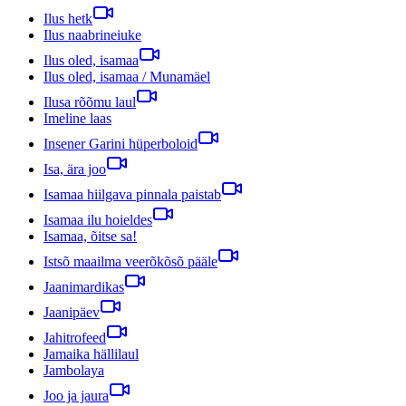
Ilus hetk
Ilus naabrineiuke
Ilus oled, isamaa
Ilus oled, isamaa / Munamäel
Ilusa rõõmu laul
Imeline laas
Insener Garini hüperboloid
Isa, ära joo
Isamaa hiilgava pinnala paistab
Isamaa ilu hoieldes
Isamaa, õitse sa!
Istsõ maailma veerõkõsõ pääle
Jaanimardikas
Jaanipäev
Jahitrofeed
Jamaika hällilaul
Jambolaya
Joo ja jaura