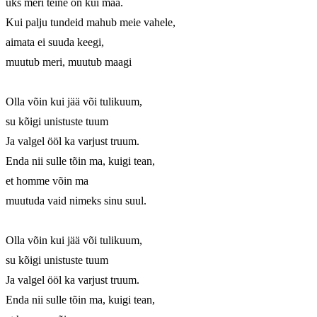
üks meri teine on kui maa. 

Kui palju tundeid mahub meie vahele, 

aimata ei suuda keegi, 

muutub meri, muutub maagi 

Olla võin kui jää või tulikuum, 

su kõigi unistuste tuum 

Ja valgel ööl ka varjust truum. 

Enda nii sulle tõin ma, kuigi tean, 

et homme võin ma 

muutuda vaid nimeks sinu suul. 

Olla võin kui jää või tulikuum, 

su kõigi unistuste tuum 

Ja valgel ööl ka varjust truum. 

Enda nii sulle tõin ma, kuigi tean, 
