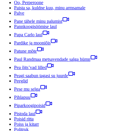
Oo, Perperoone
Paista sa, kuldne kuu, minu armsamale
Palve
Pane tähele minu palumist
Pannkoogisöömise laul
Papa Carlo laul
Pardike ja mooniõis
Patune mõte
Paul Randmaa metsavendade salga hümn
Pea õits’vad lilled
Peagi saabun tagasi su juurde
Peeglid
Pese mu selga
Pihlapuu
Piparkoogipoisid
Pistoda laul
Poisid ritta
Poiss ja kitarr
Politruk