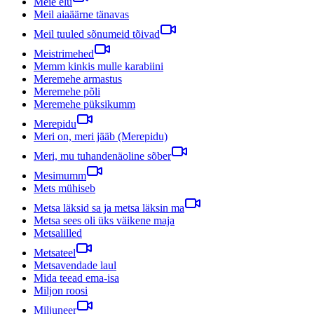
Meie elu
Meil aiaäärne tänavas
Meil tuuled sõnumeid tõivad
Meistrimehed
Memm kinkis mulle karabiini
Meremehe armastus
Meremehe põli
Meremehe püksikumm
Merepidu
Meri on, meri jääb (Merepidu)
Meri, mu tuhandenäoline sõber
Mesimumm
Mets mühiseb
Metsa läksid sa ja metsa läksin ma
Metsa sees oli üks väikene maja
Metsalilled
Metsateel
Metsavendade laul
Mida teead ema-isa
Miljon roosi
Miljuneer