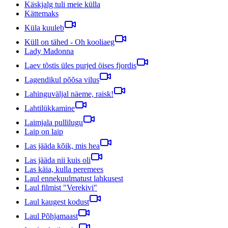
Käskjalg tuli meie külla
Kättemaks
Küla kuuleb
Küll on tähed - Oh kooliaeg
Lady Madonna
Laev tõstis üles purjed öises fjordis
Lagendikul põõsa vilus
Lahinguväljal näeme, raisk!
Lahtilükkamine
Laimjala pullilugu
Laip on laip
Las jääda kõik, mis hea
Las jääda nii kuis oli
Las käia, kulla peremees
Laul ennekuulmatust lahkusest
Laul filmist "Verekivi"
Laul kaugest kodust
Laul Põhjamaast