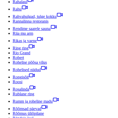
Rahalaul
Rahu
Rahvahulgad, tulge kokku
Rannalinna restoranis
Rendime saarele sauna
Riia mu arm
Rikas ja vaene
Ring ring
Rio Grand
Robert
Rohelise põõsa vilus
Rohelised niidud
Rongisõit
Roosi
Rosalinda
Rublane ring
Rumm ja roheline madu
Rõõmsad päevad
Rõõmus üliõpilane