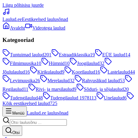
Liigu põhisisu juurde
Laulud.ee
Eestikeelsed laulusõnad
Avaleht
Videotega laulud
Kategooriad
Tuntuimad laulud
201
Estraadiklassika
19
EÜE laulud
14
Filmimuusika
10
Hümnid
10
Joogilaulud
32
Jõululaulud
16
Kirikulaulud
9
Koorilaulud
16
Lastelaulud
44
Levimuusika
26
Merelaulud
32
Rahvuslikud laulud
53
Regilaulud
11
Rivi- ja marsilaulud
9
Sõduri- ja sõjalaulud
20
Tudengilaulud
48
Tudengilaulud 1978
113
Unelaulud
6
Kõik eestikeelsed laulud
725
Laulud.ee laulusõnad
Menüü
Otsi