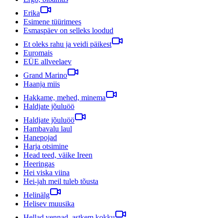
Erika
Esimene tüürimees
Esmaspäev on selleks loodud
Et oleks rahu ja veidi päikest
Euromais
EÜE allveelaev
Grand Marino
Haanja miis
Hakkame, mehed, minema
Haldjate jõuluöö
Haldjate jõuluöö
Hambavalu laul
Hanepojad
Harja otsimine
Head teed, väike Ireen
Heeringas
Hei viska viina
Hei-jah meil tuleb tõusta
Helinälg
Helisev muusika
Hellad vennad, astkem kokku