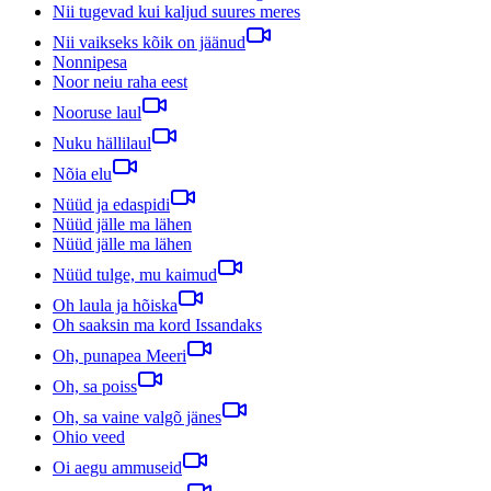
Nii tugevad kui kaljud suures meres
Nii vaikseks kõik on jäänud
Nonnipesa
Noor neiu raha eest
Nooruse laul
Nuku hällilaul
Nõia elu
Nüüd ja edaspidi
Nüüd jälle ma lähen
Nüüd jälle ma lähen
Nüüd tulge, mu kaimud
Oh laula ja hõiska
Oh saaksin ma kord Issandaks
Oh, punapea Meeri
Oh, sa poiss
Oh, sa vaine valgõ jänes
Ohio veed
Oi aegu ammuseid