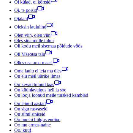
Oi külad, oi kõrtsid
Oi, te poisid
Ojalaul
Oleksin laululind
Olen viin, olen viin
Oles sina mulle tulnu
Oli kodu meil sisemaa põldude vöös
Oll Mäeotsa talu
Olles osa oma maast
Oma laulu ei leia ma üles
On elu meil üürike ilmas
On kevad tulnud taas
On küünlavalgus hell ja soe
On looja loonud meile tursked kämblad
On läinud aastad
On sigu rasvaseid
On silmi siniseid
Oo burshi hiilgus endine
Oo mu armas naine
Oo, kuu!