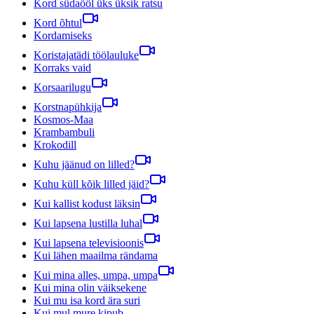
Kord südaööl üks üksik ratsu
Kord õhtul
Kordamiseks
Koristajatädi töölauluke
Korraks vaid
Korsaarilugu
Korstnapühkija
Kosmos-Maa
Krambambuli
Krokodill
Kuhu jäänud on lilled?
Kuhu küll kõik lilled jäid?
Kui kallist kodust läksin
Kui lapsena lustilla luhal
Kui lapsena televisioonis
Kui lähen maailma rändama
Kui mina alles, umpa, umpa
Kui mina olin väiksekene
Kui mu isa kord ära suri
Kui mul mure kipub