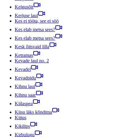
Kelgusõit
Kerjuse laul
Kes ei tööta, see ei söö
Kes elab metsa sees?
Kes elab metsa sees?
Kesk õitsvaid lilla
Ketramas
Kevade laul no. 2
Kevadel
Kevadpidu
Kihnu laul
Kihnu saar
Kiilaspea
Kiisu läks kõndima
Kiitus
Kikilips
Kirbulugu