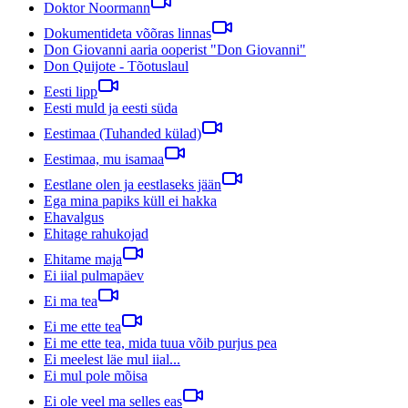
Doktor Noormann
Dokumentideta võõras linnas
Don Giovanni aaria ooperist "Don Giovanni"
Don Quijote - Tõotuslaul
Eesti lipp
Eesti muld ja eesti süda
Eestimaa (Tuhanded külad)
Eestimaa, mu isamaa
Eestlane olen ja eestlaseks jään
Ega mina papiks küll ei hakka
Ehavalgus
Ehitage rahukojad
Ehitame maja
Ei iial pulmapäev
Ei ma tea
Ei me ette tea
Ei me ette tea, mida tuua võib purjus pea
Ei meelest läe mul iial...
Ei mul pole mõisa
Ei ole veel ma selles eas