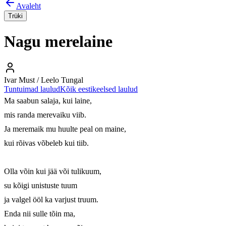
Avaleht
Trüki
Nagu merelaine
Ivar Must / Leelo Tungal
Tuntuimad laulud
Kõik eestikeelsed laulud
Ma saabun salaja, kui laine, 

mis randa merevaiku viib. 

Ja meremaik mu huulte peal on maine, 

kui rõivas võbeleb kui tiib. 

Olla võin kui jää või tulikuum, 

su kõigi unistuste tuum 

ja valgel ööl ka varjust truum. 

Enda nii sulle tõin ma, 
