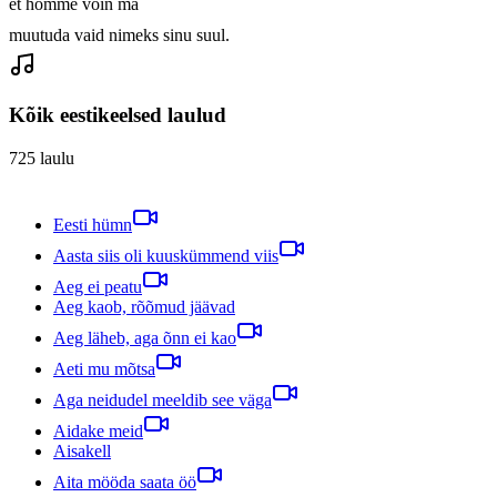
et homme võin ma 

muutuda vaid nimeks sinu suul.
Kõik eestikeelsed laulud
725
laulu
Eesti hümn
Aasta siis oli kuuskümmend viis
Aeg ei peatu
Aeg kaob, rõõmud jäävad
Aeg läheb, aga õnn ei kao
Aeti mu mõtsa
Aga neidudel meeldib see väga
Aidake meid
Aisakell
Aita mööda saata öö