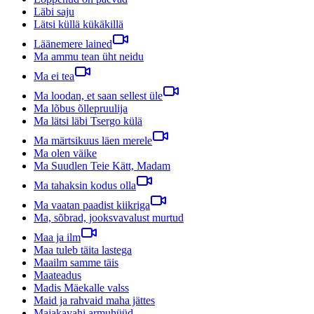
Läbi saju
Lätsi küllä kükäkillä
Läänemere lained
Ma ammu tean üht neidu
Ma ei tea
Ma loodan, et saan sellest üle
Ma lõbus õllepruulija
Ma lätsi läbi Tsergo külä
Ma märtsikuus läen merele
Ma olen väike
Ma Suudlen Teie Kätt, Madam
Ma tahaksin kodus olla
Ma vaatan paadist kiikriga
Ma, sõbrad, jooksvavalust murtud
Maa ja ilm
Maa tuleb täita lastega
Maailm samme täis
Maateadus
Madis Mäekalle valss
Maid ja rahvaid maha jättes
Majakavahi armuhüüd