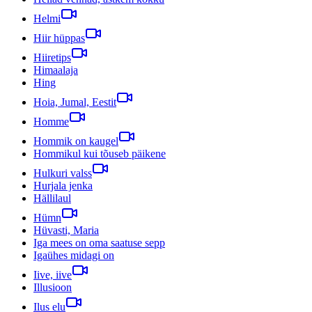
Helmi
Hiir hüppas
Hiiretips
Himaalaja
Hing
Hoia, Jumal, Eestit
Homme
Hommik on kaugel
Hommikul kui tõuseb päikene
Hulkuri valss
Hurjala jenka
Hällilaul
Hümn
Hüvasti, Maria
Iga mees on oma saatuse sepp
Igaühes midagi on
Iive, iive
Illusioon
Ilus elu