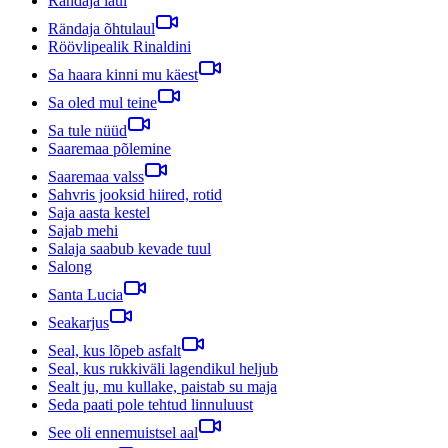
Rändaja laul
Rändaja õhtulaul
Röövlipealik Rinaldini
Sa haara kinni mu käest
Sa oled mul teine
Sa tule nüüd
Saaremaa põlemine
Saaremaa valss
Sahvris jooksid hiired, rotid
Saja aasta kestel
Sajab mehi
Salaja saabub kevade tuul
Salong
Santa Lucia
Seakarjus
Seal, kus lõpeb asfalt
Seal, kus rukkiväli lagendikul heljub
Sealt ju, mu kullake, paistab su maja
Seda paati pole tehtud linnuluust
See oli ennemuistsel aal