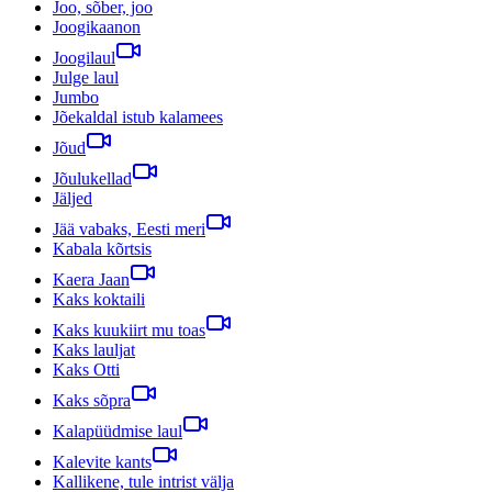
Joo, sõber, joo
Joogikaanon
Joogilaul
Julge laul
Jumbo
Jõekaldal istub kalamees
Jõud
Jõulukellad
Jäljed
Jää vabaks, Eesti meri
Kabala kõrtsis
Kaera Jaan
Kaks koktaili
Kaks kuukiirt mu toas
Kaks lauljat
Kaks Otti
Kaks sõpra
Kalapüüdmise laul
Kalevite kants
Kallikene, tule intrist välja