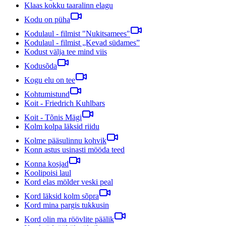
Klaas kokku taaralinn elagu
Kodu on püha
Kodulaul - filmist "Nukitsamees"
Kodulaul - filmist „Kevad südames”
Kodust välja tee mind viis
Kodusõda
Kogu elu on tee
Kohtumistund
Koit - Friedrich Kuhlbars
Koit - Tõnis Mägi
Kolm kolpa läksid riidu
Kolme pääsulinnu kohvik
Konn astus usinasti mööda teed
Konna kosjad
Koolipoisi laul
Kord elas mölder veski peal
Kord läksid kolm sõpra
Kord mina pargis tukkusin
Kord olin ma röövlite päälik