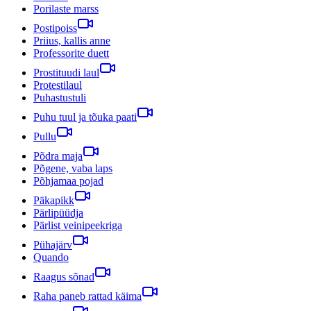
Porilaste marss
Postipoiss
Priius, kallis anne
Professorite duett
Prostituudi laul
Protestilaul
Puhastustuli
Puhu tuul ja tõuka paati
Pullu
Põdra maja
Põgene, vaba laps
Põhjamaa pojad
Päkapikk
Pärlipüüdja
Pärlist veinipeekriga
Pühajärv
Quando
Raagus sõnad
Raha paneb rattad käima