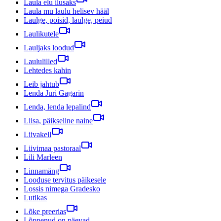
Laula elu ilusaks
Laula mu laulu helisev hääl
Laulge, poisid, laulge, peiud
Laulikutele
Lauljaks loodud
Laululilled
Lehtedes kahin
Leib jahtub
Lenda Juri Gagarin
Lenda, lenda lepalind
Liisa, päikseline naine
Liivakell
Liivimaa pastoraal
Lili Marleen
Linnamäng
Looduse tervitus päikesele
Lossis nimega Gradesko
Lutikas
Lõke preerias
Lõppenud on päevad