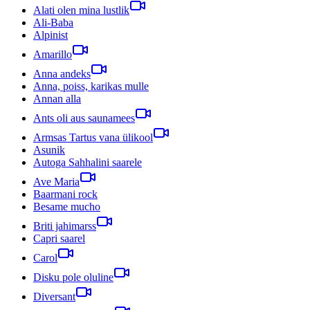
Alati olen mina lustlik
Ali-Baba
Alpinist
Amarillo
Anna andeks
Anna, poiss, karikas mulle
Annan alla
Ants oli aus saunamees
Armsas Tartus vana ülikool
Asunik
Autoga Sahhalini saarele
Ave Maria
Baarmani rock
Besame mucho
Briti jahimarss
Capri saarel
Carol
Disku pole oluline
Diversant