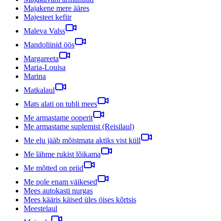
Majakene mere ääres
Majesteet kefiir
Maleva Valss
Mandoliinid öös
Margareeta
Maria-Louisa
Marina
Matkalaul
Mats alati on tubli mees
Me armastame ooperit
Me armastame suplemist (Reisilaul)
Me elu jääb mõistmata aktiks vist küll
Me lähme rukist lõikama
Me mõtted on priid
Me pole enam väikesed
Mees autokasti nurgas
Mees kääris käised üles öises kõrtsis
Meestelaul