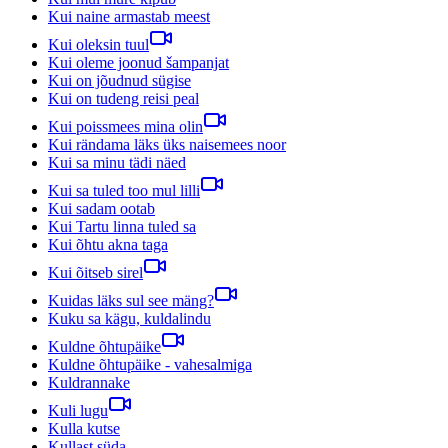
Kui naine armastab meest
Kui oleksin tuul
Kui oleme joonud šampanjat
Kui on jõudnud sügise
Kui on tudeng reisi peal
Kui poissmees mina olin
Kui rändama läks üks naisemees noor
Kui sa minu tädi näed
Kui sa tuled too mul lilli
Kui sadam ootab
Kui Tartu linna tuled sa
Kui õhtu akna taga
Kui õitseb sirel
Kuidas läks sul see mäng?
Kuku sa kägu, kuldalindu
Kuldne õhtupäike
Kuldne õhtupäike - vahesalmiga
Kuldrannake
Kuli lugu
Kulla kutse
Kullast süda