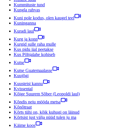
Kummituste tund
Kungla rahvas
Kuni pole kodus, olen kaugel teel
Kuninganna
Kuradi laul
Kurg ja konn
Kurgid sulle raha mulle
Kus pidu iial peetakse
Kus Põhjalahe kohiseb
Kutse
Kutse Guatemaalasse
Kuujõgi
Kuusteist kannu
Kvissental
Kõige Suurem Sõber (Leopoldi laul)
Kõndis neiu mööda metsa
Kõnõtraat
Kõrts tühi on, kõik kuhugi on läinud
Kõrtsist just välja nüüd tulen ju ma
Käime koos