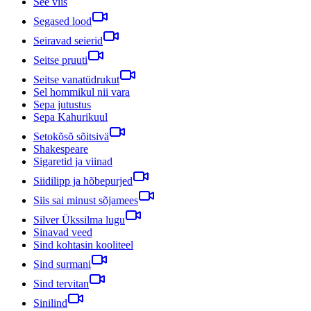
See viis
Segased lood
Seiravad seierid
Seitse pruuti
Seitse vanatüdrukut
Sel hommikul nii vara
Sepa jutustus
Sepa Kahurikuul
Setokõsõ sõitsivä
Shakespeare
Sigaretid ja viinad
Siidilipp ja hõbepurjed
Siis sai minust sõjamees
Silver Ükssilma lugu
Sinavad veed
Sind kohtasin kooliteel
Sind surmani
Sind tervitan
Sinilind