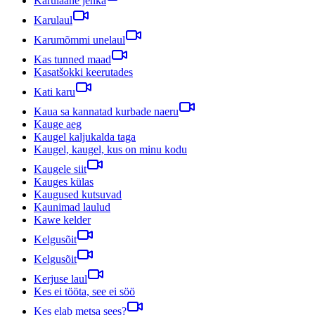
Karulaane jenka
Karulaul
Karumõmmi unelaul
Kas tunned maad
Kasatšokki keerutades
Kati karu
Kaua sa kannatad kurbade naeru
Kauge aeg
Kaugel kaljukalda taga
Kaugel, kaugel, kus on minu kodu
Kaugele siit
Kauges külas
Kaugused kutsuvad
Kaunimad laulud
Kawe kelder
Kelgusõit
Kelgusõit
Kerjuse laul
Kes ei tööta, see ei söö
Kes elab metsa sees?