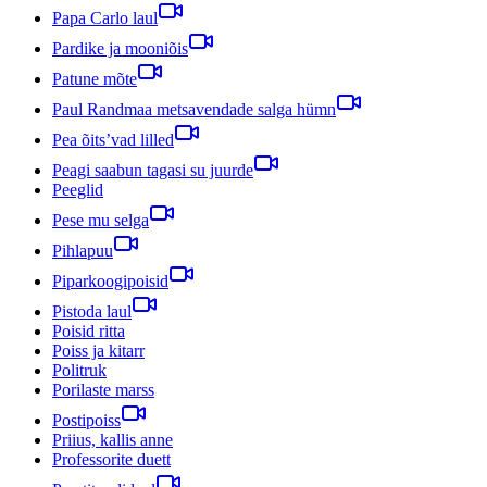
Papa Carlo laul
Pardike ja mooniõis
Patune mõte
Paul Randmaa metsavendade salga hümn
Pea õits’vad lilled
Peagi saabun tagasi su juurde
Peeglid
Pese mu selga
Pihlapuu
Piparkoogipoisid
Pistoda laul
Poisid ritta
Poiss ja kitarr
Politruk
Porilaste marss
Postipoiss
Priius, kallis anne
Professorite duett