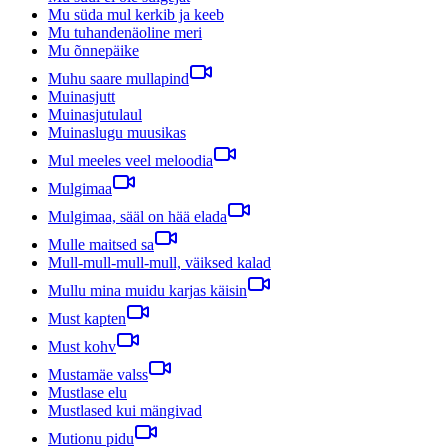
Mu süda mul kerkib ja keeb
Mu tuhandenäoline meri
Mu õnnepäike
Muhu saare mullapind
Muinasjutt
Muinasjutulaul
Muinaslugu muusikas
Mul meeles veel meloodia
Mulgimaa
Mulgimaa, sääl on hää elada
Mulle maitsed sa
Mull-mull-mull-mull, väiksed kalad
Mullu mina muidu karjas käisin
Must kapten
Must kohv
Mustamäe valss
Mustlase elu
Mustlased kui mängivad
Mutionu pidu