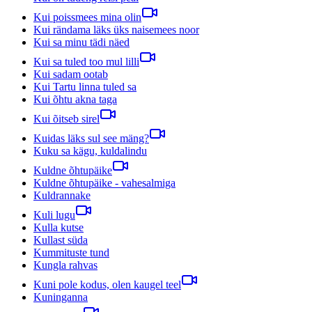
Kui poissmees mina olin
Kui rändama läks üks naisemees noor
Kui sa minu tädi näed
Kui sa tuled too mul lilli
Kui sadam ootab
Kui Tartu linna tuled sa
Kui õhtu akna taga
Kui õitseb sirel
Kuidas läks sul see mäng?
Kuku sa kägu, kuldalindu
Kuldne õhtupäike
Kuldne õhtupäike - vahesalmiga
Kuldrannake
Kuli lugu
Kulla kutse
Kullast süda
Kummituste tund
Kungla rahvas
Kuni pole kodus, olen kaugel teel
Kuninganna