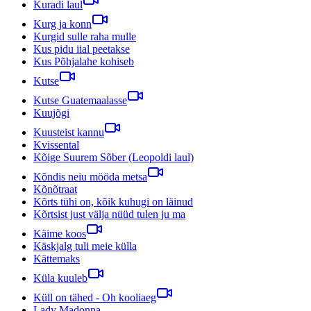
Kuradi laul
Kurg ja konn
Kurgid sulle raha mulle
Kus pidu iial peetakse
Kus Põhjalahe kohiseb
Kutse
Kutse Guatemaalasse
Kuujõgi
Kuusteist kannu
Kvissental
Kõige Suurem Sõber (Leopoldi laul)
Kõndis neiu mööda metsa
Kõnõtraat
Kõrts tühi on, kõik kuhugi on läinud
Kõrtsist just välja nüüd tulen ju ma
Käime koos
Käskjalg tuli meie külla
Kättemaks
Küla kuuleb
Küll on tähed - Oh kooliaeg
Lady Madonna