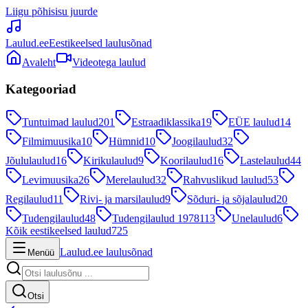
Liigu põhisisu juurde
Laulud.ee
Eestikeelsed laulusõnad
Avaleht
Videotega laulud
Kategooriad
Tuntuimad laulud
201
Estraadiklassika
19
EÜE laulud
14
Filmimuusika
10
Hümnid
10
Joogilaulud
32
Jõululaulud
16
Kirikulaulud
9
Koorilaulud
16
Lastelaulud
44
Levimuusika
26
Merelaulud
32
Rahvuslikud laulud
53
Regilaulud
11
Rivi- ja marsilaulud
9
Sõduri- ja sõjalaulud
20
Tudengilaulud
48
Tudengilaulud 1978
113
Unelaulud
6
Kõik eestikeelsed laulud
725
Laulud.ee laulusõnad
Menüü
Otsi