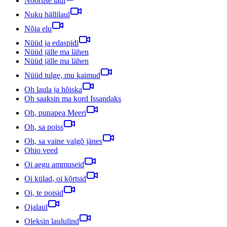
Nooruse laul
Nuku hällilaul
Nõia elu
Nüüd ja edaspidi
Nüüd jälle ma lähen
Nüüd jälle ma lähen
Nüüd tulge, mu kaimud
Oh laula ja hõiska
Oh saaksin ma kord Issandaks
Oh, punapea Meeri
Oh, sa poiss
Oh, sa vaine valgõ jänes
Ohio veed
Oi aegu ammuseid
Oi külad, oi kõrtsid
Oi, te poisid
Ojalaul
Oleksin laululind