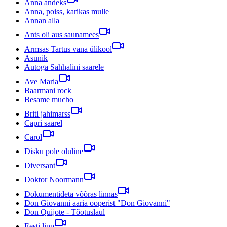
Anna andeks
Anna, poiss, karikas mulle
Annan alla
Ants oli aus saunamees
Armsas Tartus vana ülikool
Asunik
Autoga Sahhalini saarele
Ave Maria
Baarmani rock
Besame mucho
Briti jahimarss
Capri saarel
Carol
Disku pole oluline
Diversant
Doktor Noormann
Dokumentideta võõras linnas
Don Giovanni aaria ooperist "Don Giovanni"
Don Quijote - Tõotuslaul
Eesti lipp