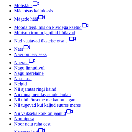
Mõtisklus
Mäe otsas kaljulossis
Mägede hääl
Mööda teed, mis on kividega kaetud
Mürtsub trumm ja pillid hüüavad
Nad vaatavad üksteise otsa…
Naer
Naer on terviseks
Naerata
Nagu linnutiivul
Nagu merelaine
Na-na-na
Nelgid
Nii ajaratas ringi käind
Nii mina, neiuke, sinule laulan
Nii tihti tõuseme me kannu tagant
Nii tugevad kui kaljud suures meres
Nii vaikseks kõik on jäänud
Nonnipesa
Noor neiu raha eest