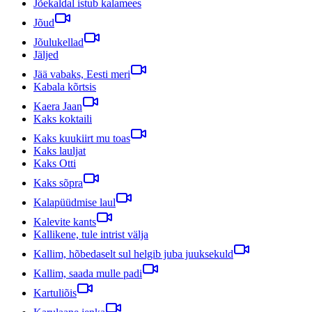
Jõekaldal istub kalamees
Jõud
Jõulukellad
Jäljed
Jää vabaks, Eesti meri
Kabala kõrtsis
Kaera Jaan
Kaks koktaili
Kaks kuukiirt mu toas
Kaks lauljat
Kaks Otti
Kaks sõpra
Kalapüüdmise laul
Kalevite kants
Kallikene, tule intrist välja
Kallim, hõbedaselt sul helgib juba juuksekuld
Kallim, saada mulle padi
Kartuliõis