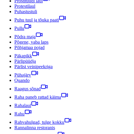
Prostituudi laul
Protestilaul
Puhastustuli
Puhu tuul ja tõuka paati
Pullu
Põdra maja
Põgene, vaba laps
Põhjamaa pojad
Päkapikk
Pärlipüüdja
Pärlist veinipeekriga
Pühajärv
Quando
Raagus sõnad
Raha paneb rattad käima
Rahalaul
Rahu
Rahvahulgad, tulge kokku
Rannalinna restoranis