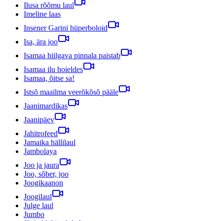
Ilusa rõõmu laul
Imeline laas
Insener Garini hüperboloid
Isa, ära joo
Isamaa hiilgava pinnala paistab
Isamaa ilu hoieldes
Isamaa, õitse sa!
Istsõ maailma veerõkõsõ pääle
Jaanimardikas
Jaanipäev
Jahitrofeed
Jamaika hällilaul
Jambolaya
Joo ja jaura
Joo, sõber, joo
Joogikaanon
Joogilaul
Julge laul
Jumbo