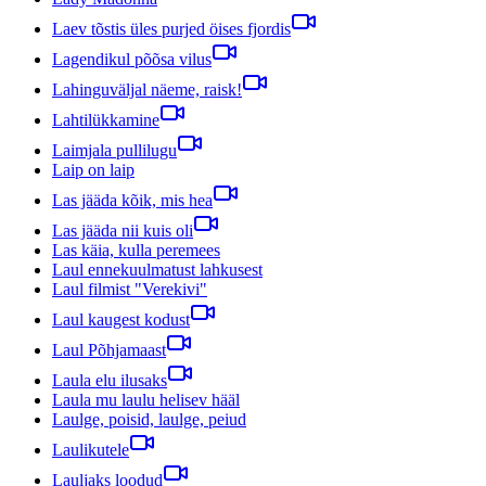
Laev tõstis üles purjed öises fjordis
Lagendikul põõsa vilus
Lahinguväljal näeme, raisk!
Lahtilükkamine
Laimjala pullilugu
Laip on laip
Las jääda kõik, mis hea
Las jääda nii kuis oli
Las käia, kulla peremees
Laul ennekuulmatust lahkusest
Laul filmist "Verekivi"
Laul kaugest kodust
Laul Põhjamaast
Laula elu ilusaks
Laula mu laulu helisev hääl
Laulge, poisid, laulge, peiud
Laulikutele
Lauljaks loodud