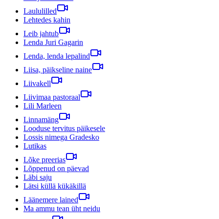
Laululilled
Lehtedes kahin
Leib jahtub
Lenda Juri Gagarin
Lenda, lenda lepalind
Liisa, päikseline naine
Liivakell
Liivimaa pastoraal
Lili Marleen
Linnamäng
Looduse tervitus päikesele
Lossis nimega Gradesko
Lutikas
Lõke preerias
Lõppenud on päevad
Läbi saju
Lätsi küllä kükäkillä
Läänemere lained
Ma ammu tean üht neidu