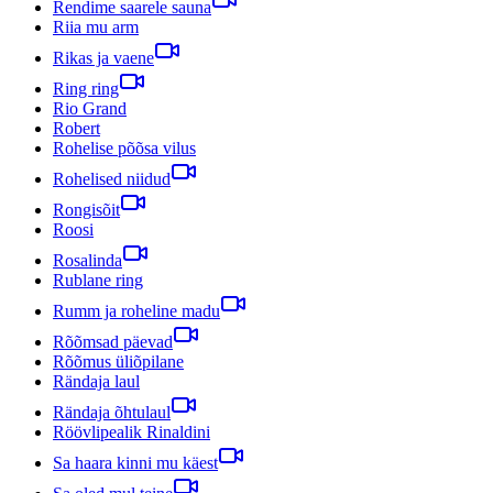
Rendime saarele sauna
Riia mu arm
Rikas ja vaene
Ring ring
Rio Grand
Robert
Rohelise põõsa vilus
Rohelised niidud
Rongisõit
Roosi
Rosalinda
Rublane ring
Rumm ja roheline madu
Rõõmsad päevad
Rõõmus üliõpilane
Rändaja laul
Rändaja õhtulaul
Röövlipealik Rinaldini
Sa haara kinni mu käest