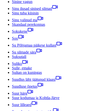
Sinine vagun
Sinu ilusad sinised silmad
Sinu tuba küsisin
Sinu valinud ma
Skandaal perekonnas
Sokukene
Soo
Su Põhjamaa päikese kullast
Su silmade sära
Suksutall
Suliko
Sulle, emake
Sultan on kuningas
Suudlus läbi jäätunud klaasi
Suudluse õpetus
Suur härg
Suur kodumaa ja Kohtla-Järve
Suur lilleaed