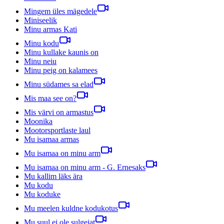
Mingem üles mägedele
Miniseelik
Minu armas Kati
Minu kodu
Minu kullake kaunis on
Minu neiu
Minu peig on kalamees
Minu südames sa elad
Mis maa see on?
Mis värvi on armastus
Moonika
Mootorsportlaste laul
Mu isamaa armas
Mu isamaa on minu arm
Mu isamaa on minu arm - G. Ernesaks
Mu kallim läks ära
Mu kodu
Mu koduke
Mu meelen kuldne kodukotus
Mu suul ei ole sulgejat