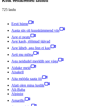
Kõik eestikeelsed laulud
725
laulu
Eesti hümn
Aasta siis oli kuuskümmend viis
Aeg ei peatu
Aeg kaob, rõõmud jäävad
Aeg läheb, aga õnn ei kao
Aeti mu mõtsa
Aga neidudel meeldib see väga
Aidake meid
Aisakell
Aita mööda saata öö
Alati olen mina lustlik
Ali-Baba
Alpinist
Amarillo