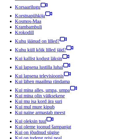
Korsaarilugu
Korstnapühkija
Kosmos-Maa
Krambambuli
Krokodill
Kuhu jäänud on lilled?
Kuhu küll kõik lilled jäid?
Kui kallist kodust läksin
Kui lapsena lustilla luhal
Kui lapsena televisioonis
Kui lähen maailma rändama
Kui mina alles, umpa, umpa
Kui mina olin väiksekene
Kui mu isa kord ära suri
Kui mul mure kipub
Kui naine armastab meest
Kui oleksin tuul
Kui oleme joonud šampanjat
Kui on jõudnud sügise
Kui on tudeng reisi peal