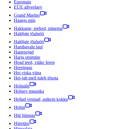
Euromais
EÜE allveelaev
Grand Marino
Haanja miis
Hakkame, mehed, minema
Haldjate jõuluöö
Haldjate jõuluöö
Hambavalu laul
Hanepojad
Harja otsimine
Head teed, väike Ireen
Heeringas
Hei viska viina
Hei-jah meil tuleb tõusta
Helinälg
Helisev muusika
Hellad vennad, astkem kokku
Helmi
Hiir hüppas
Hiiretips
Himaalaja