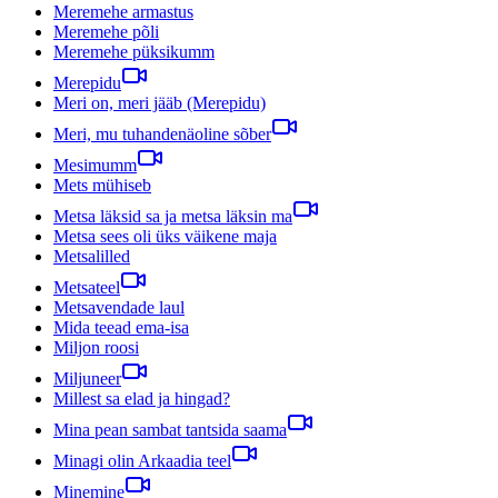
Meremehe armastus
Meremehe põli
Meremehe püksikumm
Merepidu
Meri on, meri jääb (Merepidu)
Meri, mu tuhandenäoline sõber
Mesimumm
Mets mühiseb
Metsa läksid sa ja metsa läksin ma
Metsa sees oli üks väikene maja
Metsalilled
Metsateel
Metsavendade laul
Mida teead ema-isa
Miljon roosi
Miljuneer
Millest sa elad ja hingad?
Mina pean sambat tantsida saama
Minagi olin Arkaadia teel
Minemine