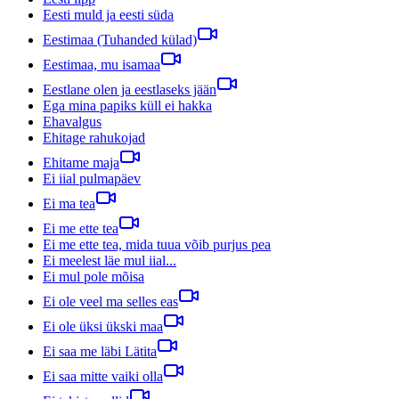
Eesti muld ja eesti süda
Eestimaa (Tuhanded külad)
Eestimaa, mu isamaa
Eestlane olen ja eestlaseks jään
Ega mina papiks küll ei hakka
Ehavalgus
Ehitage rahukojad
Ehitame maja
Ei iial pulmapäev
Ei ma tea
Ei me ette tea
Ei me ette tea, mida tuua võib purjus pea
Ei meelest läe mul iial...
Ei mul pole mõisa
Ei ole veel ma selles eas
Ei ole üksi ükski maa
Ei saa me läbi Lätita
Ei saa mitte vaiki olla