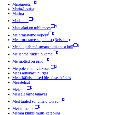
Margareeta
Maria-Louisa
Marina
Matkalaul
Mats alati on tubli mees
Me armastame ooperit
Me armastame suplemist (Reisilaul)
Me elu jääb mõistmata aktiks vist küll
Me lähme rukist lõikama
Me mõtted on priid
Me pole enam väikesed
Mees autokasti nurgas
Mees kääris käised üles öises kõrtsis
Meestelaul
Meie elu
Meil aiaäärne tänavas
Meil tuuled sõnumeid tõivad
Meistrimehed
Memm kinkis mulle karabiini