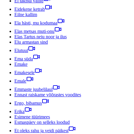
Ei takista vallid
Eidekene ketrab
Eilne kallim
Ela hästi, mu kodumaa
Elas metsas muti-onu
Elas Tartus neiu noor ja ilus
Elu armastan sind
Elutuul
Ema süda
Emake
Emakesele
Emale
Emmaste juubelilaul
Ennast raiskame võõrastes voodites
Ergo, bibamus
Erika
Esimene tüürimees
Esmaspäev on selleks loodud
Et oleks rahu ja veidi päikest