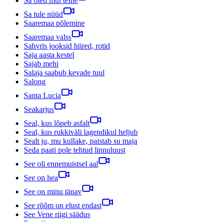
Sa oled mul teine
Sa tule nüüd
Saaremaa põlemine
Saaremaa valss
Sahvris jooksid hiired, rotid
Saja aasta kestel
Sajab mehi
Salaja saabub kevade tuul
Salong
Santa Lucia
Seakarjus
Seal, kus lõpeb asfalt
Seal, kus rukkiväli lagendikul heljub
Sealt ju, mu kullake, paistab su maja
Seda paati pole tehtud linnuluust
See oli ennemuistsel aal
See on hea
See on minu tänav
See rõõm on elust endast
See Vene riigi säädus