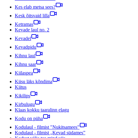
Kes elab metsa sees?
Kesk õitsvaid lilla
Ketramas
Kevade laul no. 2
Kevadel
Kevadpidu
Kihnu laul
Kihnu saar
Kiilaspea
Kiisu läks kõndima
Kiitus
Kikilips
Kirbulugu
Klaas kokku taaralinn elagu
Kodu on püha
Kodulaul - filmist "Nukitsamees"
Kodulaul - filmist „Kevad südames”