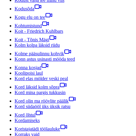
Kodust välja tee mind viis
Kodusõda
Kogu elu on tee
Kohtumistund
Koit - Friedrich Kuhlbars
Koit - Tõnis Mägi
Kolm kolpa läksid riidu
Kolme pääsulinnu kohvik
Konn astus usinasti mööda teed
Konna kosjad
Koolipoisi laul
Kord elas mölder veski peal
Kord läksid kolm sõpra
Kord mina pargis tukkusin
Kord olin ma röövlite päälik
Kord südaööl üks üksik ratsu
Kord õhtul
Kordamiseks
Koristajatädi töölauluke
Korraks vaid