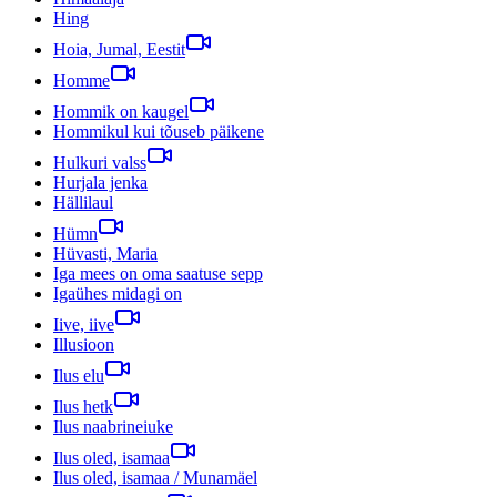
Hing
Hoia, Jumal, Eestit
Homme
Hommik on kaugel
Hommikul kui tõuseb päikene
Hulkuri valss
Hurjala jenka
Hällilaul
Hümn
Hüvasti, Maria
Iga mees on oma saatuse sepp
Igaühes midagi on
Iive, iive
Illusioon
Ilus elu
Ilus hetk
Ilus naabrineiuke
Ilus oled, isamaa
Ilus oled, isamaa / Munamäel