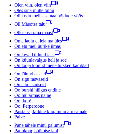
Olen viin, olen viin
Oles sina mulle tulnu
Oli kodu meil sisemaa põldude vöös
Oll Mäeotsa talu
Olles osa oma maast
Oma laulu ei leia ma üles
On elu meil üürike ilmas
On kevad tulnud taas
On küünlavalgus hell ja soe
On looja loonud meile tursked kämblad
On läinud aastad
On sigu rasvaseid
On silmi siniseid
Oo burshi hiilgus endine
Oo mu armas naine
Oo, kuu!
Oo, Perperoone
Paista sa, kuldne kuu, minu armsamale
Palve
Pane tähele minu palumist
Pannkoogisöömise laul