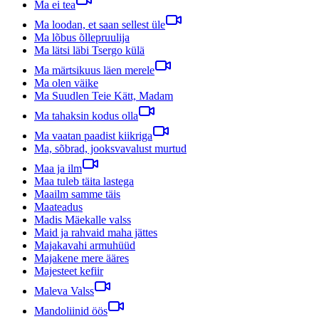
Ma ei tea
Ma loodan, et saan sellest üle
Ma lõbus õllepruulija
Ma lätsi läbi Tsergo külä
Ma märtsikuus läen merele
Ma olen väike
Ma Suudlen Teie Kätt, Madam
Ma tahaksin kodus olla
Ma vaatan paadist kiikriga
Ma, sõbrad, jooksvavalust murtud
Maa ja ilm
Maa tuleb täita lastega
Maailm samme täis
Maateadus
Madis Mäekalle valss
Maid ja rahvaid maha jättes
Majakavahi armuhüüd
Majakene mere ääres
Majesteet kefiir
Maleva Valss
Mandoliinid öös