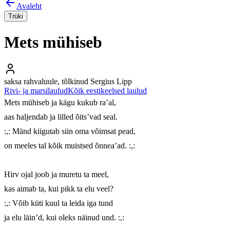
Avaleht
Trüki
Mets mühiseb
saksa rahvaluule, tõlkinud Sergius Lipp
Rivi- ja marsilaulud
Kõik eestikeelsed laulud
Mets mühiseb ja kägu kukub ra’al,

aas haljendab ja lilled õits’vad seal.

:,: Mänd kiigutab siin oma võimsat pead,

on meeles tal kõik muistsed õnnea’ad. :,:

Hirv ojal joob ja muretu ta meel,

kas aimab ta, kui pikk ta elu veel?

:,: Võib küti kuul ta leida iga tund

ja elu läin’d, kui oleks näinud und. :,:
