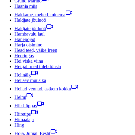
Grand Marino
Haanja miis
Hakkame, mehed, minema
Haldjate jõuluöö
Haldjate jõuluöö
Hambavalu laul
Hanepojad
Harja otsimine
Head teed, väike Ireen
Heeringas
Hei viska viina
Hei-jah meil tuleb tõusta
Helinälg
Helisev muusika
Hellad vennad, astkem kokku
Helmi
Hiir hüppas
Hiiretips
Himaalaja
Hing
Hoia, Jumal, Eestit