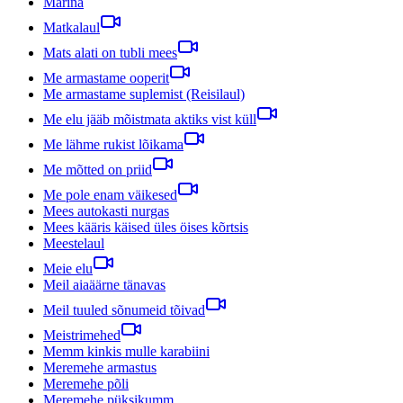
Marina
Matkalaul
Mats alati on tubli mees
Me armastame ooperit
Me armastame suplemist (Reisilaul)
Me elu jääb mõistmata aktiks vist küll
Me lähme rukist lõikama
Me mõtted on priid
Me pole enam väikesed
Mees autokasti nurgas
Mees kääris käised üles öises kõrtsis
Meestelaul
Meie elu
Meil aiaäärne tänavas
Meil tuuled sõnumeid tõivad
Meistrimehed
Memm kinkis mulle karabiini
Meremehe armastus
Meremehe põli
Meremehe püksikumm