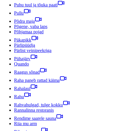
Puhu tuul ja tõuka paati
Pullu
Põdra maja
Põgene, vaba laps
Põhjamaa pojad
Päkapikk
Pärlipüüdja
Pärlist veinipeekriga
Pühajärv
Quando
Raagus sõnad
Raha paneb rattad käima
Rahalaul
Rahu
Rahvahulgad, tulge kokku
Rannalinna restoranis
Rendime saarele sauna
Riia mu arm