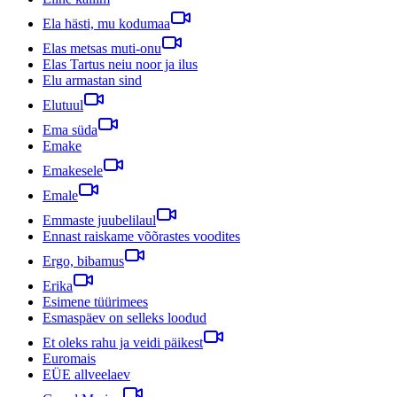
Ela hästi, mu kodumaa
Elas metsas muti-onu
Elas Tartus neiu noor ja ilus
Elu armastan sind
Elutuul
Ema süda
Emake
Emakesele
Emale
Emmaste juubelilaul
Ennast raiskame võõrastes voodites
Ergo, bibamus
Erika
Esimene tüürimees
Esmaspäev on selleks loodud
Et oleks rahu ja veidi päikest
Euromais
EÜE allveelaev