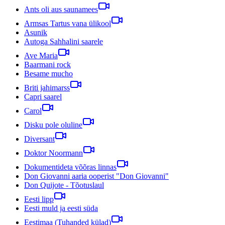
Ants oli aus saunamees
Armsas Tartus vana ülikool
Asunik
Autoga Sahhalini saarele
Ave Maria
Baarmani rock
Besame mucho
Briti jahimarss
Capri saarel
Carol
Disku pole oluline
Diversant
Doktor Noormann
Dokumentideta võõras linnas
Don Giovanni aaria ooperist "Don Giovanni"
Don Quijote - Tõotuslaul
Eesti lipp
Eesti muld ja eesti süda
Eestimaa (Tuhanded külad)