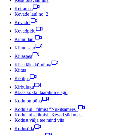
Kesk õitsvaid lilla
Ketramas
Kevade laul no. 2
Kevadel
Kevadpidu
Kihnu laul
Kihnu saar
Kiilaspea
Kiisu läks kõndima
Kiitus
Kikilips
Kirbulugu
Klaas kokku taaralinn elagu
Kodu on püha
Kodulaul - filmist "Nukitsamees"
Kodulaul - filmist „Kevad südames”
Kodust välja tee mind viis
Kodusõda