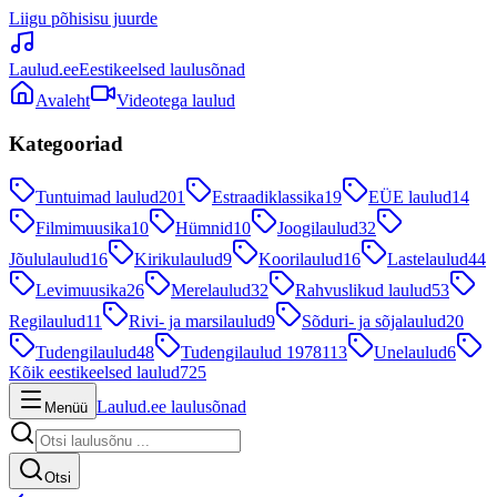
Liigu põhisisu juurde
Laulud.ee
Eestikeelsed laulusõnad
Avaleht
Videotega laulud
Kategooriad
Tuntuimad laulud
201
Estraadiklassika
19
EÜE laulud
14
Filmimuusika
10
Hümnid
10
Joogilaulud
32
Jõululaulud
16
Kirikulaulud
9
Koorilaulud
16
Lastelaulud
44
Levimuusika
26
Merelaulud
32
Rahvuslikud laulud
53
Regilaulud
11
Rivi- ja marsilaulud
9
Sõduri- ja sõjalaulud
20
Tudengilaulud
48
Tudengilaulud 1978
113
Unelaulud
6
Kõik eestikeelsed laulud
725
Laulud.ee laulusõnad
Menüü
Otsi