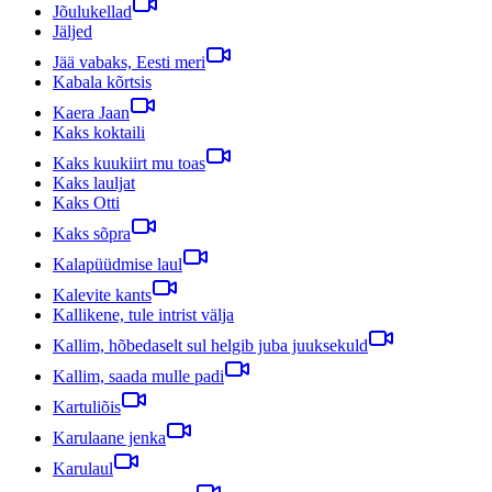
Jõulukellad
Jäljed
Jää vabaks, Eesti meri
Kabala kõrtsis
Kaera Jaan
Kaks koktaili
Kaks kuukiirt mu toas
Kaks lauljat
Kaks Otti
Kaks sõpra
Kalapüüdmise laul
Kalevite kants
Kallikene, tule intrist välja
Kallim, hõbedaselt sul helgib juba juuksekuld
Kallim, saada mulle padi
Kartuliõis
Karulaane jenka
Karulaul