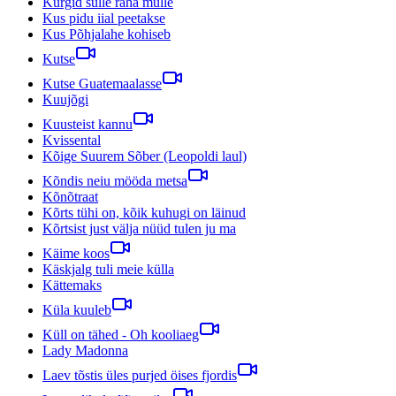
Kurgid sulle raha mulle
Kus pidu iial peetakse
Kus Põhjalahe kohiseb
Kutse
Kutse Guatemaalasse
Kuujõgi
Kuusteist kannu
Kvissental
Kõige Suurem Sõber (Leopoldi laul)
Kõndis neiu mööda metsa
Kõnõtraat
Kõrts tühi on, kõik kuhugi on läinud
Kõrtsist just välja nüüd tulen ju ma
Käime koos
Käskjalg tuli meie külla
Kättemaks
Küla kuuleb
Küll on tähed - Oh kooliaeg
Lady Madonna
Laev tõstis üles purjed öises fjordis