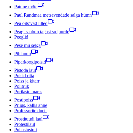
Patune mõte
Paul Randmaa metsavendade salga hümn
Pea õits’vad lilled
Peagi saabun tagasi su juurde
Peeglid
Pese mu selga
Pihlapuu
Piparkoogipoisid
Pistoda laul
Poisid ritta
Poiss ja kitarr
Politruk
Porilaste marss
Postipoiss
Priius, kallis anne
Professorite duett
Prostituudi laul
Protestilaul
Puhastustuli