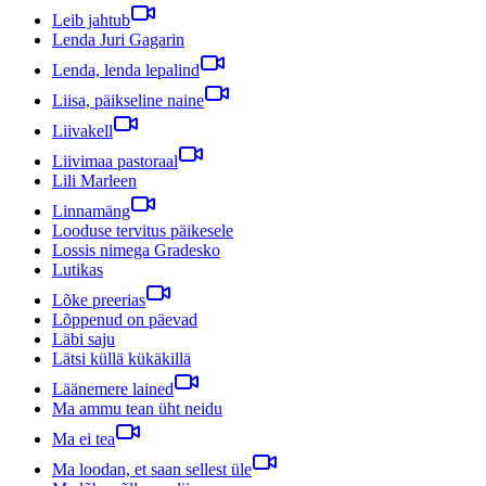
Leib jahtub
Lenda Juri Gagarin
Lenda, lenda lepalind
Liisa, päikseline naine
Liivakell
Liivimaa pastoraal
Lili Marleen
Linnamäng
Looduse tervitus päikesele
Lossis nimega Gradesko
Lutikas
Lõke preerias
Lõppenud on päevad
Läbi saju
Lätsi küllä kükäkillä
Läänemere lained
Ma ammu tean üht neidu
Ma ei tea
Ma loodan, et saan sellest üle