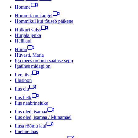
Homme
Hommik on kaugel
Hommikul kui tõuseb päikene
Hulkuri valss
Hurjala jenka
Hällilaul
Hümn
Hüvasti, Maria
Iga mees on oma saatuse sepp
Igaühes midagi on
Iive, iive
Illusioon
Ilus elu
Ilus hetk
Ilus naabrineiuke
Ilus oled, isamaa
Ilus oled, isamaa / Munamäel
Ilusa rõõmu laul
Imeline laas