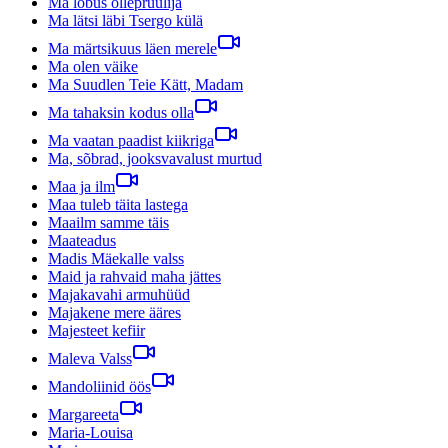
Ma lõbus õllepruulija
Ma lätsi läbi Tsergo külä
Ma märtsikuus läen merele
Ma olen väike
Ma Suudlen Teie Kätt, Madam
Ma tahaksin kodus olla
Ma vaatan paadist kiikriga
Ma, sõbrad, jooksvavalust murtud
Maa ja ilm
Maa tuleb täita lastega
Maailm samme täis
Maateadus
Madis Mäekalle valss
Maid ja rahvaid maha jättes
Majakavahi armuhüüd
Majakene mere ääres
Majesteet kefiir
Maleva Valss
Mandoliinid öös
Margareeta
Maria-Louisa