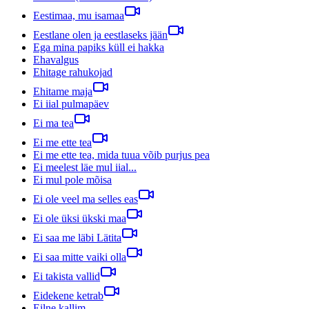
Eestimaa, mu isamaa
Eestlane olen ja eestlaseks jään
Ega mina papiks küll ei hakka
Ehavalgus
Ehitage rahukojad
Ehitame maja
Ei iial pulmapäev
Ei ma tea
Ei me ette tea
Ei me ette tea, mida tuua võib purjus pea
Ei meelest läe mul iial...
Ei mul pole mõisa
Ei ole veel ma selles eas
Ei ole üksi ükski maa
Ei saa me läbi Lätita
Ei saa mitte vaiki olla
Ei takista vallid
Eidekene ketrab
Eilne kallim