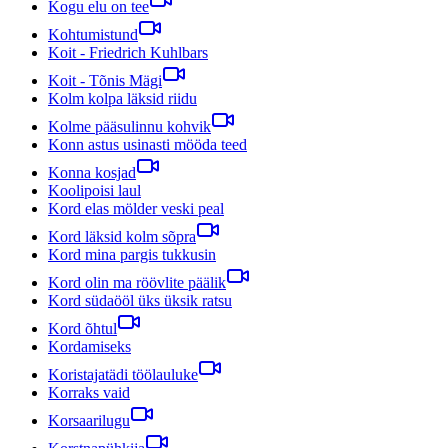
Kogu elu on tee
Kohtumistund
Koit - Friedrich Kuhlbars
Koit - Tõnis Mägi
Kolm kolpa läksid riidu
Kolme pääsulinnu kohvik
Konn astus usinasti mööda teed
Konna kosjad
Koolipoisi laul
Kord elas mölder veski peal
Kord läksid kolm sõpra
Kord mina pargis tukkusin
Kord olin ma röövlite päälik
Kord südaööl üks üksik ratsu
Kord õhtul
Kordamiseks
Koristajatädi töölauluke
Korraks vaid
Korsaarilugu