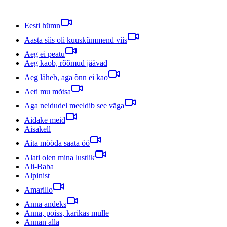
Eesti hümn
Aasta siis oli kuuskümmend viis
Aeg ei peatu
Aeg kaob, rõõmud jäävad
Aeg läheb, aga õnn ei kao
Aeti mu mõtsa
Aga neidudel meeldib see väga
Aidake meid
Aisakell
Aita mööda saata öö
Alati olen mina lustlik
Ali-Baba
Alpinist
Amarillo
Anna andeks
Anna, poiss, karikas mulle
Annan alla