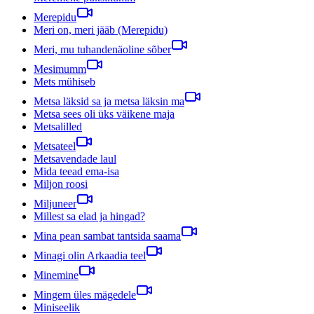
Merepidu
Meri on, meri jääb (Merepidu)
Meri, mu tuhandenäoline sõber
Mesimumm
Mets mühiseb
Metsa läksid sa ja metsa läksin ma
Metsa sees oli üks väikene maja
Metsalilled
Metsateel
Metsavendade laul
Mida teead ema-isa
Miljon roosi
Miljuneer
Millest sa elad ja hingad?
Mina pean sambat tantsida saama
Minagi olin Arkaadia teel
Minemine
Mingem üles mägedele
Miniseelik