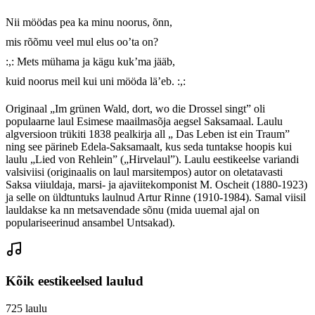
Nii möödas pea ka minu noorus, õnn,

mis rõõmu veel mul elus oo’ta on?

:,: Mets mühama ja kägu kuk’ma jääb,

kuid noorus meil kui uni mööda lä’eb. :,:
Originaal „Im grünen Wald, dort, wo die Drossel singt” oli
populaarne laul Esimese maailmasõja aegsel Saksamaal. Laulu
algversioon trükiti 1838 pealkirja all „ Das Leben ist ein Traum”
ning see pärineb Edela-Saksamaalt, kus seda tuntakse hoopis kui
laulu „Lied von Rehlein” („Hirvelaul”). Laulu eestikeelse variandi
valsiviisi (originaalis on laul marsitempos) autor on oletatavasti
Saksa viiuldaja, marsi- ja ajaviitekomponist M. Oscheit (1880-1923)
ja selle on üldtuntuks laulnud Artur Rinne (1910-1984). Samal viisil
lauldakse ka nn metsavendade sõnu (mida uuemal ajal on
populariseerinud ansambel Untsakad).
Kõik eestikeelsed laulud
725
laulu