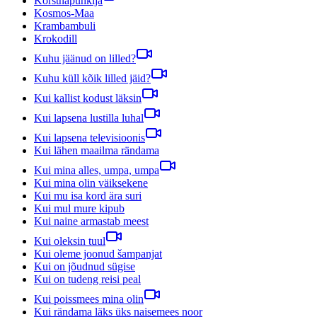
Korstnapühkija
Kosmos-Maa
Krambambuli
Krokodill
Kuhu jäänud on lilled?
Kuhu küll kõik lilled jäid?
Kui kallist kodust läksin
Kui lapsena lustilla luhal
Kui lapsena televisioonis
Kui lähen maailma rändama
Kui mina alles, umpa, umpa
Kui mina olin väiksekene
Kui mu isa kord ära suri
Kui mul mure kipub
Kui naine armastab meest
Kui oleksin tuul
Kui oleme joonud šampanjat
Kui on jõudnud sügise
Kui on tudeng reisi peal
Kui poissmees mina olin
Kui rändama läks üks naisemees noor