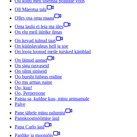
Oli kodu meil sisemaa põldude vöös
Oll Mäeotsa talu
Olles osa oma maast
Oma laulu ei leia ma üles
On elu meil üürike ilmas
On kevad tulnud taas
On küünlavalgus hell ja soe
On looja loonud meile tursked kämblad
On läinud aastad
On sigu rasvaseid
On silmi siniseid
Oo burshi hiilgus endine
Oo mu armas naine
Oo, kuu!
Oo, Perperoone
Paista sa, kuldne kuu, minu armsamale
Palve
Pane tähele minu palumist
Pannkoogisöömise laul
Papa Carlo laul
Pardike ja mooniõis