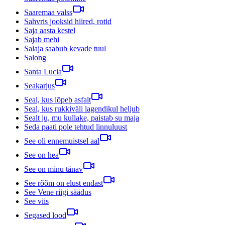
Saaremaa valss
Sahvris jooksid hiired, rotid
Saja aasta kestel
Sajab mehi
Salaja saabub kevade tuul
Salong
Santa Lucia
Seakarjus
Seal, kus lõpeb asfalt
Seal, kus rukkiväli lagendikul heljub
Sealt ju, mu kullake, paistab su maja
Seda paati pole tehtud linnuluust
See oli ennemuistsel aal
See on hea
See on minu tänav
See rõõm on elust endast
See Vene riigi säädus
See viis
Segased lood