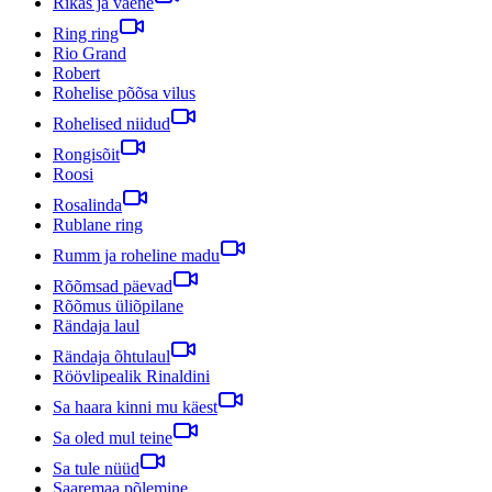
Rikas ja vaene
Ring ring
Rio Grand
Robert
Rohelise põõsa vilus
Rohelised niidud
Rongisõit
Roosi
Rosalinda
Rublane ring
Rumm ja roheline madu
Rõõmsad päevad
Rõõmus üliõpilane
Rändaja laul
Rändaja õhtulaul
Röövlipealik Rinaldini
Sa haara kinni mu käest
Sa oled mul teine
Sa tule nüüd
Saaremaa põlemine