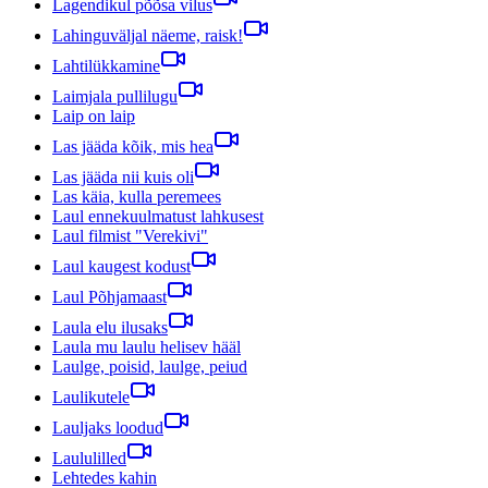
Lagendikul põõsa vilus
Lahinguväljal näeme, raisk!
Lahtilükkamine
Laimjala pullilugu
Laip on laip
Las jääda kõik, mis hea
Las jääda nii kuis oli
Las käia, kulla peremees
Laul ennekuulmatust lahkusest
Laul filmist "Verekivi"
Laul kaugest kodust
Laul Põhjamaast
Laula elu ilusaks
Laula mu laulu helisev hääl
Laulge, poisid, laulge, peiud
Laulikutele
Lauljaks loodud
Laululilled
Lehtedes kahin