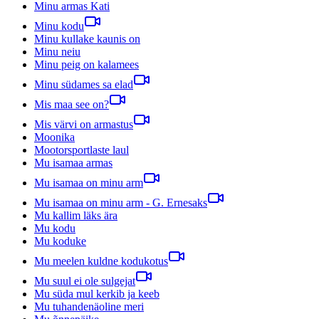
Minu armas Kati
Minu kodu
Minu kullake kaunis on
Minu neiu
Minu peig on kalamees
Minu südames sa elad
Mis maa see on?
Mis värvi on armastus
Moonika
Mootorsportlaste laul
Mu isamaa armas
Mu isamaa on minu arm
Mu isamaa on minu arm - G. Ernesaks
Mu kallim läks ära
Mu kodu
Mu koduke
Mu meelen kuldne kodukotus
Mu suul ei ole sulgejat
Mu süda mul kerkib ja keeb
Mu tuhandenäoline meri