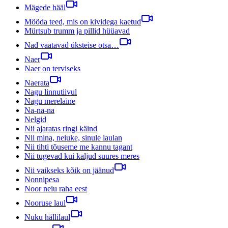
Mägede hääl
Mööda teed, mis on kividega kaetud
Mürtsub trumm ja pillid hüüavad
Nad vaatavad üksteise otsa…
Naer
Naer on terviseks
Naerata
Nagu linnutiivul
Nagu merelaine
Na-na-na
Nelgid
Nii ajaratas ringi käind
Nii mina, neiuke, sinule laulan
Nii tihti tõuseme me kannu tagant
Nii tugevad kui kaljud suures meres
Nii vaikseks kõik on jäänud
Nonnipesa
Noor neiu raha eest
Nooruse laul
Nuku hällilaul