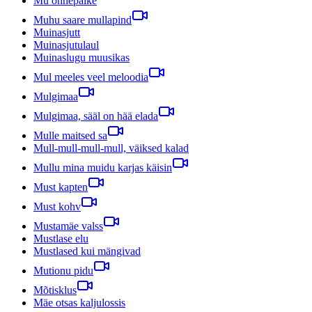
Mu õnnepäike
Muhu saare mullapind
Muinasjutt
Muinasjutulaul
Muinaslugu muusikas
Mul meeles veel meloodia
Mulgimaa
Mulgimaa, sääl on hää elada
Mulle maitsed sa
Mull-mull-mull-mull, väiksed kalad
Mullu mina muidu karjas käisin
Must kapten
Must kohv
Mustamäe valss
Mustlase elu
Mustlased kui mängivad
Mutionu pidu
Mõtisklus
Mäe otsas kaljulossis