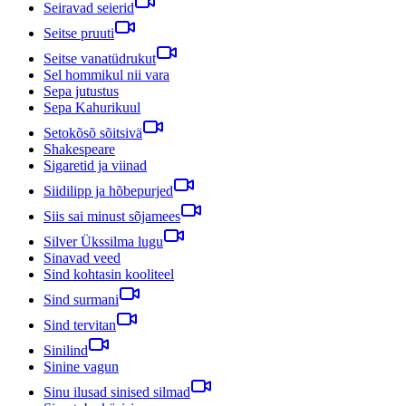
Seiravad seierid
Seitse pruuti
Seitse vanatüdrukut
Sel hommikul nii vara
Sepa jutustus
Sepa Kahurikuul
Setokõsõ sõitsivä
Shakespeare
Sigaretid ja viinad
Siidilipp ja hõbepurjed
Siis sai minust sõjamees
Silver Ükssilma lugu
Sinavad veed
Sind kohtasin kooliteel
Sind surmani
Sind tervitan
Sinilind
Sinine vagun
Sinu ilusad sinised silmad