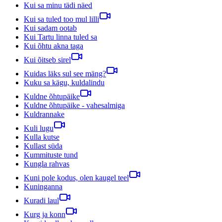
Kui sa minu tädi näed
Kui sa tuled too mul lilli
Kui sadam ootab
Kui Tartu linna tuled sa
Kui õhtu akna taga
Kui õitseb sirel
Kuidas läks sul see mäng?
Kuku sa kägu, kuldalindu
Kuldne õhtupäike
Kuldne õhtupäike - vahesalmiga
Kuldrannake
Kuli lugu
Kulla kutse
Kullast süda
Kummituste tund
Kungla rahvas
Kuni pole kodus, olen kaugel teel
Kuninganna
Kuradi laul
Kurg ja konn