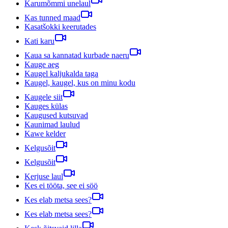
Karumõmmi unelaul
Kas tunned maad
Kasatšokki keerutades
Kati karu
Kaua sa kannatad kurbade naeru
Kauge aeg
Kaugel kaljukalda taga
Kaugel, kaugel, kus on minu kodu
Kaugele siit
Kauges külas
Kaugused kutsuvad
Kaunimad laulud
Kawe kelder
Kelgusõit
Kelgusõit
Kerjuse laul
Kes ei tööta, see ei söö
Kes elab metsa sees?
Kes elab metsa sees?