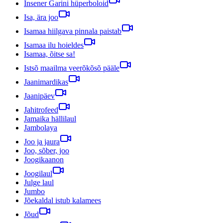
Insener Garini hüperboloid
Isa, ära joo
Isamaa hiilgava pinnala paistab
Isamaa ilu hoieldes
Isamaa, õitse sa!
Istsõ maailma veerõkõsõ pääle
Jaanimardikas
Jaanipäev
Jahitrofeed
Jamaika hällilaul
Jambolaya
Joo ja jaura
Joo, sõber, joo
Joogikaanon
Joogilaul
Julge laul
Jumbo
Jõekaldal istub kalamees
Jõud