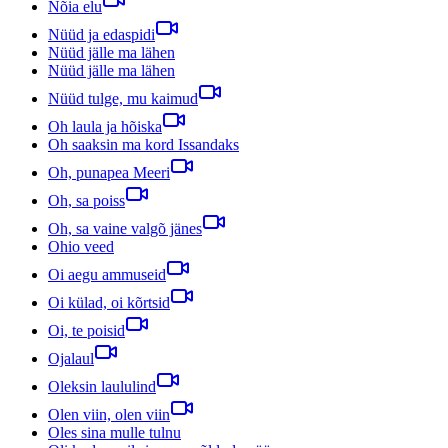
Nõia elu
Nüüd ja edaspidi
Nüüd jälle ma lähen
Nüüd jälle ma lähen
Nüüd tulge, mu kaimud
Oh laula ja hõiska
Oh saaksin ma kord Issandaks
Oh, punapea Meeri
Oh, sa poiss
Oh, sa vaine valgõ jänes
Ohio veed
Oi aegu ammuseid
Oi külad, oi kõrtsid
Oi, te poisid
Ojalaul
Oleksin laululind
Olen viin, olen viin
Oles sina mulle tulnu