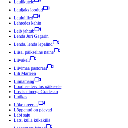
Laulikutele
Lauljaks loodud
Laululilled
Lehtedes kahin
Leib jahtub
Lenda Juri Gagarin
Lenda, lenda lepalind
Liisa, päikseline naine
Liivakell
Liivimaa pastoraal
Lili Marleen
Linnamäng
Looduse tervitus päikesele
Lossis nimega Gradesko
Lutikas
Lõke preerias
Lõppenud on päevad
Läbi saju
Lätsi küllä kükäkillä