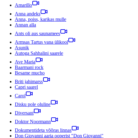
Amarillo
Anna andeks
Anna, poiss, karikas mulle
Annan alla
Ants oli aus saunamees
Armsas Tartus vana ülikool
Asunik
Autoga Sahhalini saarele
Ave Maria
Baarmani rock
Besame mucho
Briti jahimarss
Capri saarel
Carol
Disku pole oluline
Diversant
Doktor Noormann
Dokumentideta võõras linnas
Don Giovanni aaria ooperist "Don Giovanni"