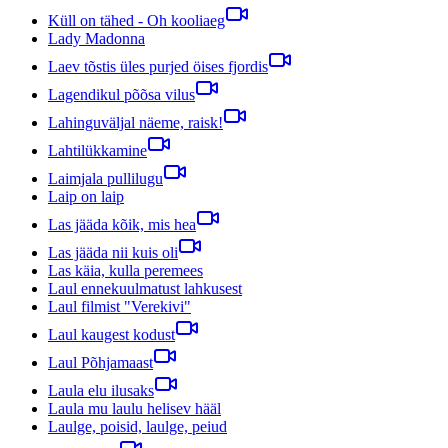
Küll on tähed - Oh kooliaeg
Lady Madonna
Laev tõstis üles purjed öises fjordis
Lagendikul põõsa vilus
Lahinguväljal näeme, raisk!
Lahtilükkamine
Laimjala pullilugu
Laip on laip
Las jääda kõik, mis hea
Las jääda nii kuis oli
Las käia, kulla peremees
Laul ennekuulmatust lahkusest
Laul filmist "Verekivi"
Laul kaugest kodust
Laul Põhjamaast
Laula elu ilusaks
Laula mu laulu helisev hääl
Laulge, poisid, laulge, peiud