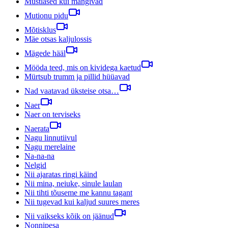
Mustlased kui mängivad
Mutionu pidu
Mõtisklus
Mäe otsas kaljulossis
Mägede hääl
Mööda teed, mis on kividega kaetud
Mürtsub trumm ja pillid hüüavad
Nad vaatavad üksteise otsa…
Naer
Naer on terviseks
Naerata
Nagu linnutiivul
Nagu merelaine
Na-na-na
Nelgid
Nii ajaratas ringi käind
Nii mina, neiuke, sinule laulan
Nii tihti tõuseme me kannu tagant
Nii tugevad kui kaljud suures meres
Nii vaikseks kõik on jäänud
Nonnipesa