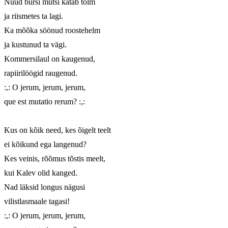
Nüüd burši mütsi katab tolm

ja riismetes ta lagi.

Ka mõõka söönud roostehelm

ja kustunud ta vägi.

Kommersilaul on kaugenud,

rapiirilöögid raugenud.

:,: O jerum, jerum, jerum,

que est mutatio rerum? :,:

Kus on kõik need, kes õigelt teelt

ei kõikund ega langenud?

Kes veinis, rõõmus tõstis meelt,

kui Kalev olid kanged.

Nad läksid longus nägusi

vilistlasmaale tagasi!

:,: O jerum, jerum, jerum,
