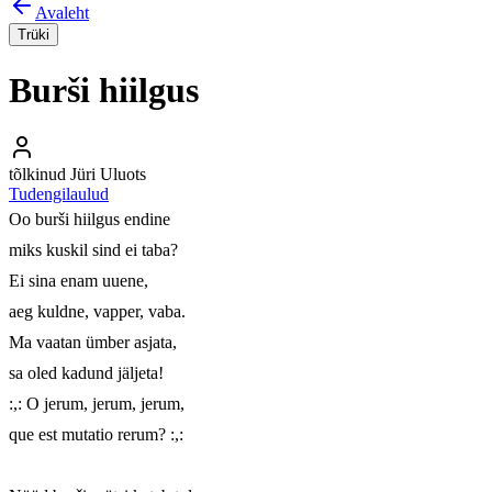
Avaleht
Trüki
Burši hiilgus
tõlkinud Jüri Uluots
Tudengilaulud
Oo burši hiilgus endine

miks kuskil sind ei taba?

Ei sina enam uuene,

aeg kuldne, vapper, vaba.

Ma vaatan ümber asjata,

sa oled kadund jäljeta!

:,: O jerum, jerum, jerum,

que est mutatio rerum? :,:
