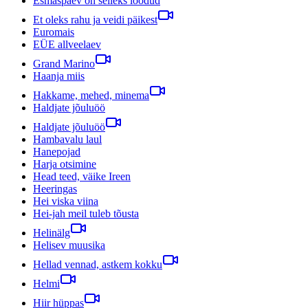
Esmaspäev on selleks loodud
Et oleks rahu ja veidi päikest
Euromais
EÜE allveelaev
Grand Marino
Haanja miis
Hakkame, mehed, minema
Haldjate jõuluöö
Haldjate jõuluöö
Hambavalu laul
Hanepojad
Harja otsimine
Head teed, väike Ireen
Heeringas
Hei viska viina
Hei-jah meil tuleb tõusta
Helinälg
Helisev muusika
Hellad vennad, astkem kokku
Helmi
Hiir hüppas