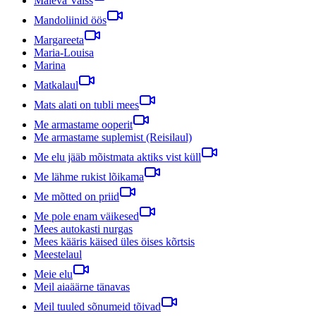
Maleva Valss
Mandoliinid öös
Margareeta
Maria-Louisa
Marina
Matkalaul
Mats alati on tubli mees
Me armastame ooperit
Me armastame suplemist (Reisilaul)
Me elu jääb mõistmata aktiks vist küll
Me lähme rukist lõikama
Me mõtted on priid
Me pole enam väikesed
Mees autokasti nurgas
Mees kääris käised üles öises kõrtsis
Meestelaul
Meie elu
Meil aiaäärne tänavas
Meil tuuled sõnumeid tõivad