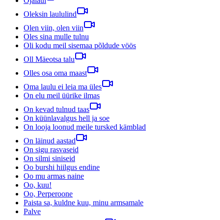
Ojalaul
Oleksin laululind
Olen viin, olen viin
Oles sina mulle tulnu
Oli kodu meil sisemaa põldude vöös
Oll Mäeotsa talu
Olles osa oma maast
Oma laulu ei leia ma üles
On elu meil üürike ilmas
On kevad tulnud taas
On küünlavalgus hell ja soe
On looja loonud meile tursked kämblad
On läinud aastad
On sigu rasvaseid
On silmi siniseid
Oo burshi hiilgus endine
Oo mu armas naine
Oo, kuu!
Oo, Perperoone
Paista sa, kuldne kuu, minu armsamale
Palve