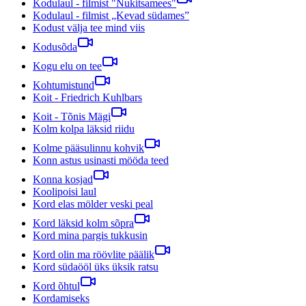
Kodulaul - filmist "Nukitsamees"
Kodulaul - filmist „Kevad südames”
Kodust välja tee mind viis
Kodusõda
Kogu elu on tee
Kohtumistund
Koit - Friedrich Kuhlbars
Koit - Tõnis Mägi
Kolm kolpa läksid riidu
Kolme pääsulinnu kohvik
Konn astus usinasti mööda teed
Konna kosjad
Koolipoisi laul
Kord elas mölder veski peal
Kord läksid kolm sõpra
Kord mina pargis tukkusin
Kord olin ma röövlite päälik
Kord südaööl üks üksik ratsu
Kord õhtul
Kordamiseks