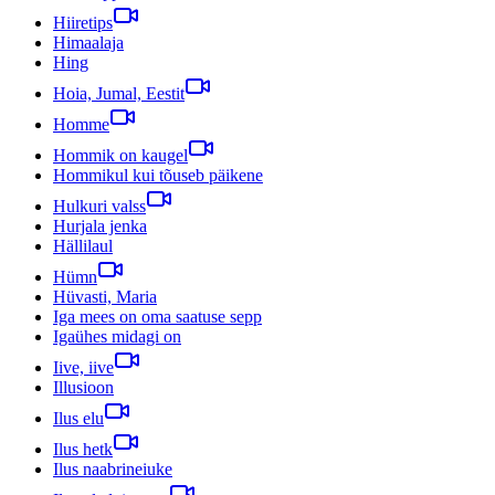
Hiiretips
Himaalaja
Hing
Hoia, Jumal, Eestit
Homme
Hommik on kaugel
Hommikul kui tõuseb päikene
Hulkuri valss
Hurjala jenka
Hällilaul
Hümn
Hüvasti, Maria
Iga mees on oma saatuse sepp
Igaühes midagi on
Iive, iive
Illusioon
Ilus elu
Ilus hetk
Ilus naabrineiuke