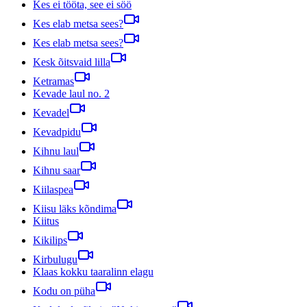
Kes ei tööta, see ei söö
Kes elab metsa sees?
Kes elab metsa sees?
Kesk õitsvaid lilla
Ketramas
Kevade laul no. 2
Kevadel
Kevadpidu
Kihnu laul
Kihnu saar
Kiilaspea
Kiisu läks kõndima
Kiitus
Kikilips
Kirbulugu
Klaas kokku taaralinn elagu
Kodu on püha