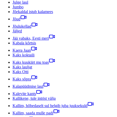
Julge laul
Jumbo
Jõekaldal istub kalamees
Jõud
Jõulukellad
Jäljed
Jää vabaks, Eesti meri
Kabala kõrtsis
Kaera Jaan
Kaks koktaili
Kaks kuukiirt mu toas
Kaks lauljat
Kaks Otti
Kaks sõpra
Kalapüüdmise laul
Kalevite kants
Kallikene, tule intrist välja
Kallim, hõbedaselt sul helgib juba juuksekuld
Kallim, saada mulle padi