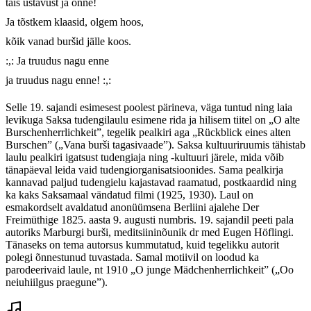
täis ustavust ja õnne!

Ja tõstkem klaasid, olgem hoos,	

kõik vanad buršid jälle koos.

:,: Ja truudus nagu enne	

ja truudus nagu enne! :,:
Selle 19. sajandi esimesest poolest pärineva, väga tuntud ning laia
levikuga Saksa tudengilaulu esimene rida ja hilisem tiitel on „O alte
Burschenherrlichkeit”, tegelik pealkiri aga „Rückblick eines alten
Burschen” („Vana burši tagasivaade”). Saksa kultuuriruumis tähistab
laulu pealkiri igatsust tudengiaja ning -kultuuri järele, mida võib
tänapäeval leida vaid tudengiorganisatsioonides. Sama pealkirja
kannavad paljud tudengielu kajastavad raamatud, postkaardid ning
ka kaks Saksamaal vändatud filmi (1925, 1930). Laul on
esmakordselt avaldatud anonüümsena Berliini ajalehe Der
Freimüthige 1825. aasta 9. augusti numbris. 19. sajandil peeti pala
autoriks Marburgi burši, meditsiininõunik dr med Eugen Höflingi.
Tänaseks on tema autorsus kummutatud, kuid tegelikku autorit
polegi õnnestunud tuvastada. Samal motiivil on loodud ka
parodeerivaid laule, nt 1910 „O junge Mädchenherrlichkeit” („Oo
neiuhiilgus praegune”).