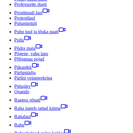
Professorite duett
Prostituudi laul
Protestilaul
Puhastustuli
Puhu tuul ja tõuka paati
Pullu
Põdra maja
Põgene, vaba laps
Põhjamaa pojad
Päkapikk
Pärlipüüdja
Pärlist veinipeekriga
Pühajärv
Quando
Raagus sõnad
Raha paneb rattad käima
Rahalaul
Rahu