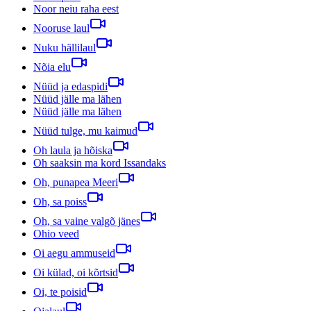
Noor neiu raha eest
Nooruse laul
Nuku hällilaul
Nõia elu
Nüüd ja edaspidi
Nüüd jälle ma lähen
Nüüd jälle ma lähen
Nüüd tulge, mu kaimud
Oh laula ja hõiska
Oh saaksin ma kord Issandaks
Oh, punapea Meeri
Oh, sa poiss
Oh, sa vaine valgõ jänes
Ohio veed
Oi aegu ammuseid
Oi külad, oi kõrtsid
Oi, te poisid