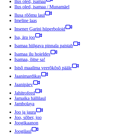
Ilus oled, isamaa
Ilus oled, isamaa / Munamäel
Ilusa rõõmu laul
Imeline laas
Insener Garini hüperboloid
Isa, ära joo
Isamaa hiilgava pinnala paistab
Isamaa ilu hoieldes
Isamaa, õitse sa!
Istsõ maailma veerõkõsõ pääle
Jaanimardikas
Jaanipäev
Jahitrofeed
Jamaika hällilaul
Jambolaya
Joo ja jaura
Joo, sõber, joo
Joogikaanon
Joogilaul