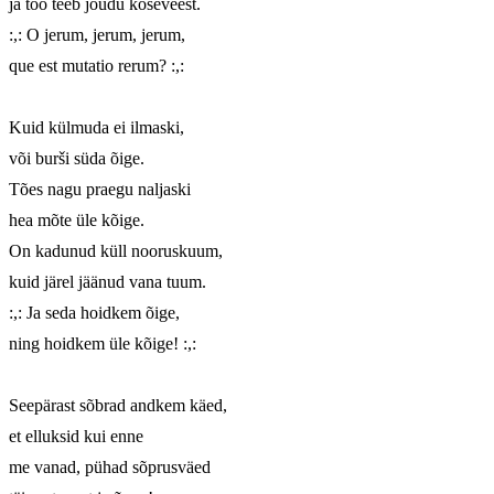
ja too teeb jõudu koseveest.

:,: O jerum, jerum, jerum,

que est mutatio rerum? :,:

Kuid külmuda ei ilmaski,

või burši süda õige.

Tões nagu praegu naljaski

hea mõte üle kõige.

On kadunud küll nooruskuum,

kuid järel jäänud vana tuum.

:,: Ja seda hoidkem õige,

ning hoidkem üle kõige! :,:

Seepärast sõbrad andkem käed,	

et elluksid kui enne

me vanad, pühad sõprusväed
