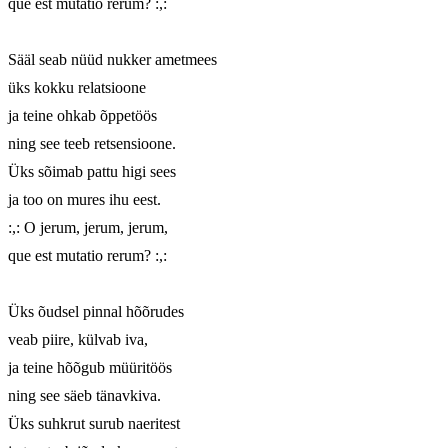
que est mutatio rerum? :,:

Sääl seab nüüd nukker ametmees

üks kokku relatsioone

ja teine ohkab õppetöös

ning see teeb retsensioone.

Üks sõimab pattu higi sees

ja too on mures ihu eest.

:,: O jerum, jerum, jerum,

que est mutatio rerum? :,:

Üks õudsel pinnal hõõrudes

veab piire, külvab iva,

ja teine hõõgub müüritöös

ning see säeb tänavkiva.

Üks suhkrut surub naeritest
