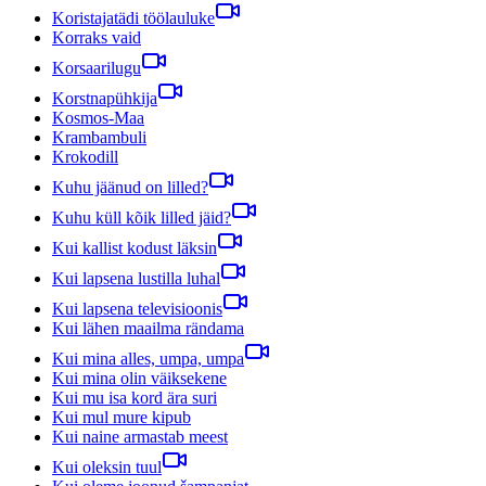
Koristajatädi töölauluke
Korraks vaid
Korsaarilugu
Korstnapühkija
Kosmos-Maa
Krambambuli
Krokodill
Kuhu jäänud on lilled?
Kuhu küll kõik lilled jäid?
Kui kallist kodust läksin
Kui lapsena lustilla luhal
Kui lapsena televisioonis
Kui lähen maailma rändama
Kui mina alles, umpa, umpa
Kui mina olin väiksekene
Kui mu isa kord ära suri
Kui mul mure kipub
Kui naine armastab meest
Kui oleksin tuul