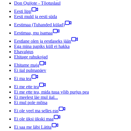
Don Quijote - Tõotuslaul
Eesti lipp
Eesti muld ja eesti süda
Eestimaa (Tuhanded külad)
Eestimaa, mu isamaa
Eestlane olen ja eestlaseks jään
Ega mina papiks küll ei hakka
Ehavalgus
Ehitage rahukojad
Ehitame maja
Ei iial pulmapäev
Ei ma tea
Ei me ette tea
Ei me ette tea, mida tuua võib purjus pea
Ei meelest läe mul iial...
Ei mul pole mõisa
Ei ole veel ma selles eas
Ei ole üksi ükski maa
Ei saa me läbi Lätita