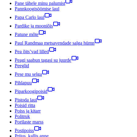
Pane tähele minu palumist
Pannkoogisöömise laul
Papa Carlo laul
Pardike ja mooniõis
Patune mõte
Paul Randmaa metsavendade salga hümn
Pea õits’vad lilled
Peagi saabun tagasi su juurde
Peeglid
Pese mu selga
Pihlapuu
Piparkoogipoisid
Pistoda laul
Poisid ritta
Poiss ja kitarr
Politruk
Porilaste marss
Postipoiss
Priius, kallis anne