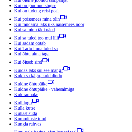
Kui oleme joonud šampanjat
Kui on jõudnud sügise
Kui on tudeng reisi peal
Kui poissmees mina olin
Kui rändama läks üks naisemees noor
Kui sa minu tädi näed
Kui sa tuled too mul lilli
Kui sadam ootab
Kui Tartu linna tuled sa
Kui õhtu akna taga
Kui õitseb sirel
Kuidas läks sul see mäng?
Kuku sa kägu, kuldalindu
Kuldne õhtupäike
Kuldne õhtupäike - vahesalmiga
Kuldrannake
Kuli lugu
Kulla kutse
Kullast süda
Kummituste tund
Kungla rahvas