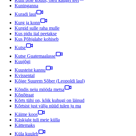
Kuni pole kodus, olen kaugel teel
Kuninganna
Kuradi laul
Kurg ja konn
Kurgid sulle raha mulle
Kus pidu iial peetakse
Kus Põhjalahe kohiseb
Kutse
Kutse Guatemaalasse
Kuujõgi
Kuusteist kannu
Kvissental
Kõige Suurem Sõber (Leopoldi laul)
Kõndis neiu mööda metsa
Kõnõtraat
Kõrts tühi on, kõik kuhugi on läinud
Kõrtsist just välja nüüd tulen ju ma
Käime koos
Käskjalg tuli meie külla
Kättemaks
Küla kuuleb