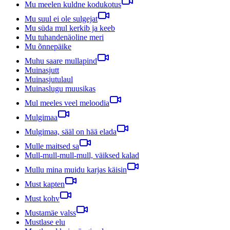
Mu meelen kuldne kodukotus
Mu suul ei ole sulgejat
Mu süda mul kerkib ja keeb
Mu tuhandenäoline meri
Mu õnnepäike
Muhu saare mullapind
Muinasjutt
Muinasjutulaul
Muinaslugu muusikas
Mul meeles veel meloodia
Mulgimaa
Mulgimaa, sääl on hää elada
Mulle maitsed sa
Mull-mull-mull-mull, väiksed kalad
Mullu mina muidu karjas käisin
Must kapten
Must kohv
Mustamäe valss
Mustlase elu