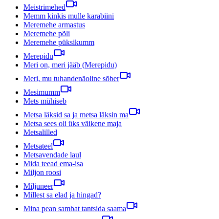
Meistrimehed
Memm kinkis mulle karabiini
Meremehe armastus
Meremehe põli
Meremehe püksikumm
Merepidu
Meri on, meri jääb (Merepidu)
Meri, mu tuhandenäoline sõber
Mesimumm
Mets mühiseb
Metsa läksid sa ja metsa läksin ma
Metsa sees oli üks väikene maja
Metsalilled
Metsateel
Metsavendade laul
Mida teead ema-isa
Miljon roosi
Miljuneer
Millest sa elad ja hingad?
Mina pean sambat tantsida saama