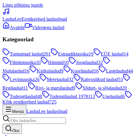
Liigu põhisisu juurde
Laulud.ee
Eestikeelsed laulusõnad
Avaleht
Videotega laulud
Kategooriad
Tuntuimad laulud
201
Estraadiklassika
19
EÜE laulud
14
Filmimuusika
10
Hümnid
10
Joogilaulud
32
Jõululaulud
16
Kirikulaulud
9
Koorilaulud
16
Lastelaulud
44
Levimuusika
26
Merelaulud
32
Rahvuslikud laulud
53
Regilaulud
11
Rivi- ja marsilaulud
9
Sõduri- ja sõjalaulud
20
Tudengilaulud
48
Tudengilaulud 1978
113
Unelaulud
6
Kõik eestikeelsed laulud
725
Laulud.ee laulusõnad
Menüü
Otsi