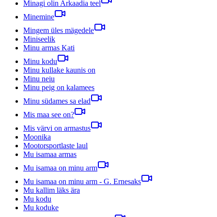
Minagi olin Arkaadia teel
Minemine
Mingem üles mägedele
Miniseelik
Minu armas Kati
Minu kodu
Minu kullake kaunis on
Minu neiu
Minu peig on kalamees
Minu südames sa elad
Mis maa see on?
Mis värvi on armastus
Moonika
Mootorsportlaste laul
Mu isamaa armas
Mu isamaa on minu arm
Mu isamaa on minu arm - G. Ernesaks
Mu kallim läks ära
Mu kodu
Mu koduke