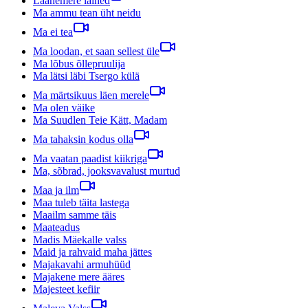
Läänemere lained
Ma ammu tean üht neidu
Ma ei tea
Ma loodan, et saan sellest üle
Ma lõbus õllepruulija
Ma lätsi läbi Tsergo külä
Ma märtsikuus läen merele
Ma olen väike
Ma Suudlen Teie Kätt, Madam
Ma tahaksin kodus olla
Ma vaatan paadist kiikriga
Ma, sõbrad, jooksvavalust murtud
Maa ja ilm
Maa tuleb täita lastega
Maailm samme täis
Maateadus
Madis Mäekalle valss
Maid ja rahvaid maha jättes
Majakavahi armuhüüd
Majakene mere ääres
Majesteet kefiir