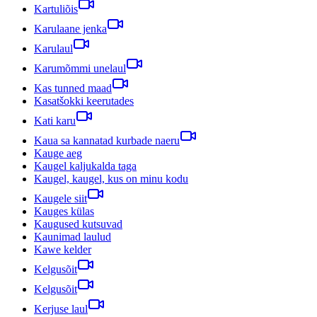
Kartuliõis
Karulaane jenka
Karulaul
Karumõmmi unelaul
Kas tunned maad
Kasatšokki keerutades
Kati karu
Kaua sa kannatad kurbade naeru
Kauge aeg
Kaugel kaljukalda taga
Kaugel, kaugel, kus on minu kodu
Kaugele siit
Kauges külas
Kaugused kutsuvad
Kaunimad laulud
Kawe kelder
Kelgusõit
Kelgusõit
Kerjuse laul