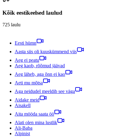
Kõik eestikeelsed laulud
725
laulu
Eesti hümn
Aasta siis oli kuuskümmend viis
Aeg ei peatu
Aeg kaob, rõõmud jäävad
Aeg läheb, aga õnn ei kao
Aeti mu mõtsa
Aga neidudel meeldib see väga
Aidake meid
Aisakell
Aita mööda saata öö
Alati olen mina lustlik
Ali-Baba
Alpinist