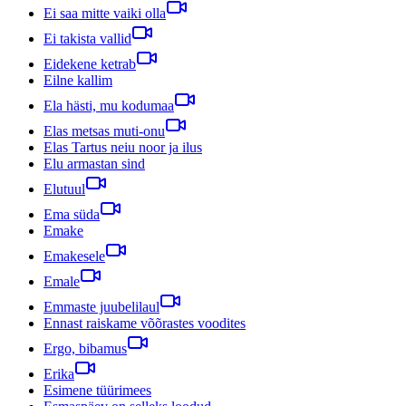
Ei saa mitte vaiki olla
Ei takista vallid
Eidekene ketrab
Eilne kallim
Ela hästi, mu kodumaa
Elas metsas muti-onu
Elas Tartus neiu noor ja ilus
Elu armastan sind
Elutuul
Ema süda
Emake
Emakesele
Emale
Emmaste juubelilaul
Ennast raiskame võõrastes voodites
Ergo, bibamus
Erika
Esimene tüürimees