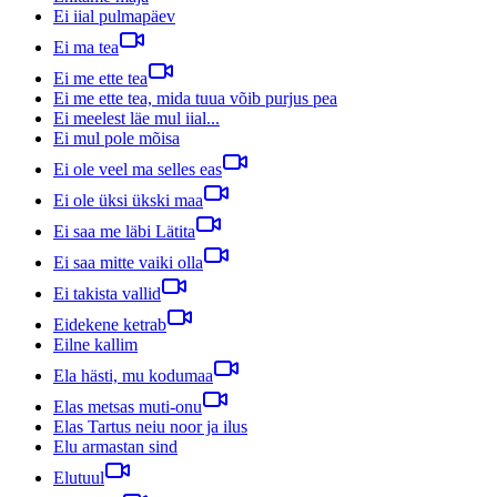
Ei iial pulmapäev
Ei ma tea
Ei me ette tea
Ei me ette tea, mida tuua võib purjus pea
Ei meelest läe mul iial...
Ei mul pole mõisa
Ei ole veel ma selles eas
Ei ole üksi ükski maa
Ei saa me läbi Lätita
Ei saa mitte vaiki olla
Ei takista vallid
Eidekene ketrab
Eilne kallim
Ela hästi, mu kodumaa
Elas metsas muti-onu
Elas Tartus neiu noor ja ilus
Elu armastan sind
Elutuul