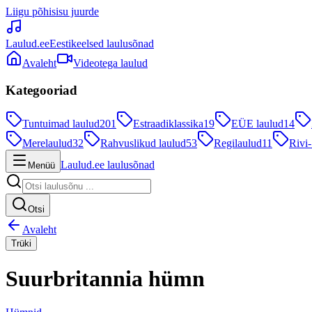
Liigu põhisisu juurde
Laulud.ee
Eestikeelsed laulusõnad
Avaleht
Videotega laulud
Kategooriad
Tuntuimad laulud
201
Estraadiklassika
19
EÜE laulud
14
Merelaulud
32
Rahvuslikud laulud
53
Regilaulud
11
Rivi-
Laulud.ee laulusõnad
Menüü
Otsi
Avaleht
Trüki
Suurbritannia hümn