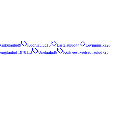
Kirikulaulud
9
Koorilaulud
16
Lastelaulud
44
Levimuusika
26
engilaulud 1978
113
Unelaulud
6
Kõik eestikeelsed laulud
725