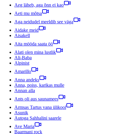
Aeg läheb, aga õnn ei kao
Aeti mu mõtsa
Aga neidudel meeldib see väga
Aidake meid
Aisakell
Aita mööda saata öö
Alati olen mina lustlik
Ali-Baba
Alpinist
Amarillo
Anna andeks
Anna, poiss, karikas mulle
Annan alla
Ants oli aus saunamees
Armsas Tartus vana ülikool
Asunik
Autoga Sahhalini saarele
Ave Maria
Baarmani rock