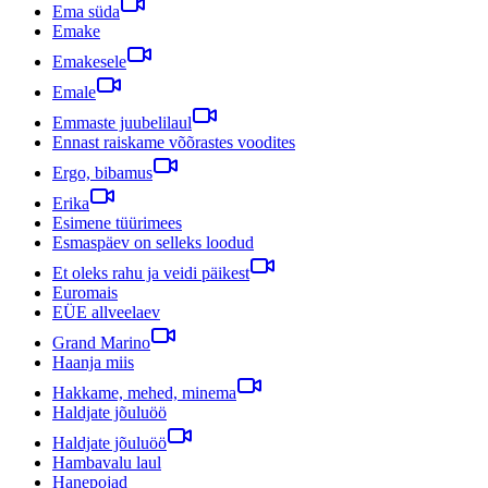
Ema süda
Emake
Emakesele
Emale
Emmaste juubelilaul
Ennast raiskame võõrastes voodites
Ergo, bibamus
Erika
Esimene tüürimees
Esmaspäev on selleks loodud
Et oleks rahu ja veidi päikest
Euromais
EÜE allveelaev
Grand Marino
Haanja miis
Hakkame, mehed, minema
Haldjate jõuluöö
Haldjate jõuluöö
Hambavalu laul
Hanepojad