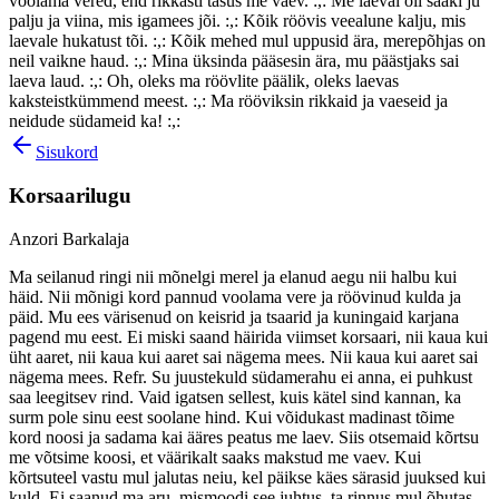
voolama vered, end rikkasti tasus me vaev. :,: Me laeval oli saaki ju
palju ja viina, mis igamees jõi. :,: Kõik röövis veealune kalju, mis
laevale hukatust tõi. :,: Kõik mehed mul uppusid ära, merepõhjas on
neil vaikne haud. :,: Mina üksinda pääsesin ära, mu päästjaks sai
laeva laud. :,: Oh, oleks ma röövlite päälik, oleks laevas
kaksteistkümmend meest. :,: Ma rööviksin rikkaid ja vaeseid ja
neidude südameid ka! :,:
Sisukord
Korsaarilugu
Anzori Barkalaja
Ma seilanud ringi nii mõnelgi merel ja elanud aegu nii halbu kui
häid. Nii mõnigi kord pannud voolama vere ja röövinud kulda ja
päid. Mu ees värisenud on keisrid ja tsaarid ja kuningaid karjana
pagend mu eest. Ei miski saand häirida viimset korsaari, nii kaua kui
üht aaret, nii kaua kui aaret sai nägema mees. Nii kaua kui aaret sai
nägema mees. Refr. Su juustekuld südamerahu ei anna, ei puhkust
saa leegitsev rind. Vaid igatsen sellest, kuis kätel sind kannan, ka
surm pole sinu eest soolane hind. Kui võidukast madinast tõime
kord noosi ja sadama kai ääres peatus me laev. Siis otsemaid kõrtsu
me võtsime koosi, et väärikalt saaks makstud me vaev. Kui
kõrtsuteel vastu mul jalutas neiu, kel päikse käes särasid juuksed kui
kuld. Ei saanud ma aru, mismoodi see juhtus, ta rinnus mul õhutas,