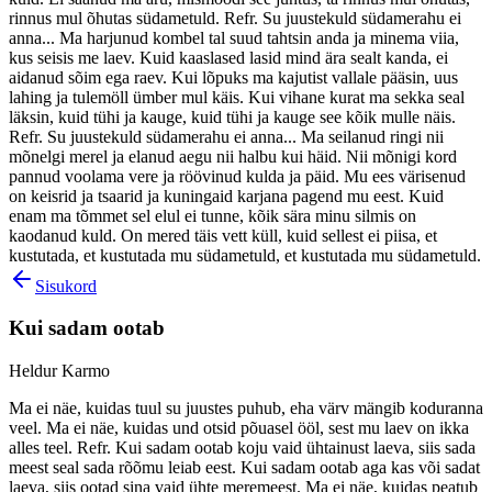
rinnus mul õhutas südametuld. Refr. Su juustekuld südamerahu ei
anna... Ma harjunud kombel tal suud tahtsin anda ja minema viia,
kus seisis me laev. Kuid kaaslased lasid mind ära sealt kanda, ei
aidanud sõim ega raev. Kui lõpuks ma kajutist vallale pääsin, uus
lahing ja tulemöll ümber mul käis. Kui vihane kurat ma sekka seal
läksin, kuid tühi ja kauge, kuid tühi ja kauge see kõik mulle näis.
Refr. Su juustekuld südamerahu ei anna... Ma seilanud ringi nii
mõnelgi merel ja elanud aegu nii halbu kui häid. Nii mõnigi kord
pannud voolama vere ja röövinud kulda ja päid. Mu ees värisenud
on keisrid ja tsaarid ja kuningaid karjana pagend mu eest. Kuid
enam ma tõmmet sel elul ei tunne, kõik sära minu silmis on
kaodanud kuld. On mered täis vett küll, kuid sellest ei piisa, et
kustutada, et kustutada mu südametuld, et kustutada mu südametuld.
Sisukord
Kui sadam ootab
Heldur Karmo
Ma ei näe, kuidas tuul su juustes puhub, eha värv mängib koduranna
veel. Ma ei näe, kuidas und otsid põuasel ööl, sest mu laev on ikka
alles teel. Refr. Kui sadam ootab koju vaid ühtainust laeva, siis sada
meest seal sada rõõmu leiab eest. Kui sadam ootab aga kas või sadat
laeva, siis ootad sina vaid ühte meremeest. Ma ei näe, kuidas peatub