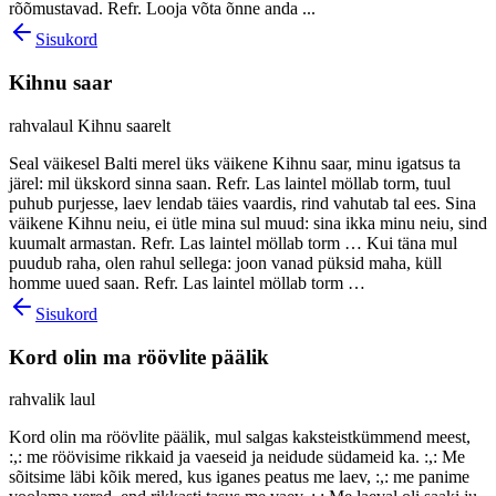
rõõmustavad. Refr. Looja võta õnne anda ...
Sisukord
Kihnu saar
rahvalaul Kihnu saarelt
Seal väikesel Balti merel üks väikene Kihnu saar, minu igatsus ta
järel: mil ükskord sinna saan. Refr. Las laintel möllab torm, tuul
puhub purjesse, laev lendab täies vaardis, rind vahutab tal ees. Sina
väikene Kihnu neiu, ei ütle mina sul muud: sina ikka minu neiu, sind
kuumalt armastan. Refr. Las laintel möllab torm … Kui täna mul
puudub raha, olen rahul sellega: joon vanad püksid maha, küll
homme uued saan. Refr. Las laintel möllab torm …
Sisukord
Kord olin ma röövlite päälik
rahvalik laul
Kord olin ma röövlite päälik, mul salgas kaksteistkümmend meest,
:,: me röövisime rikkaid ja vaeseid ja neidude südameid ka. :,: Me
sõitsime läbi kõik mered, kus iganes peatus me laev, :,: me panime