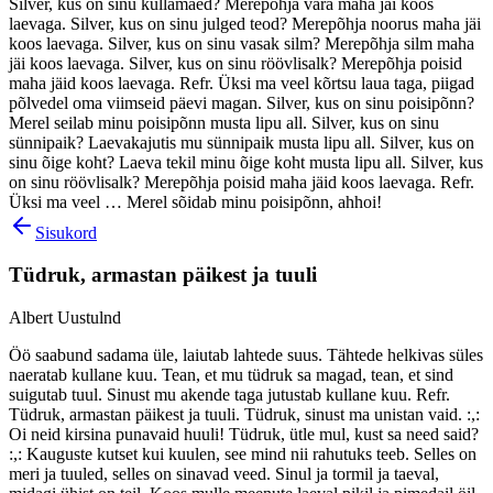
Silver, kus on sinu kullamäed? Merepõhja vara maha jäi koos
laevaga. Silver, kus on sinu julged teod? Merepõhja noorus maha jäi
koos laevaga. Silver, kus on sinu vasak silm? Merepõhja silm maha
jäi koos laevaga. Silver, kus on sinu röövlisalk? Merepõhja poisid
maha jäid koos laevaga. Refr. Üksi ma veel kõrtsu laua taga, piigad
põlvedel oma viimseid päevi magan. Silver, kus on sinu poisipõnn?
Merel seilab minu poisipõnn musta lipu all. Silver, kus on sinu
sünnipaik? Laevakajutis mu sünnipaik musta lipu all. Silver, kus on
sinu õige koht? Laeva tekil minu õige koht musta lipu all. Silver, kus
on sinu röövlisalk? Merepõhja poisid maha jäid koos laevaga. Refr.
Üksi ma veel … Merel sõidab minu poisipõnn, ahhoi!
Sisukord
Tüdruk, armastan päikest ja tuuli
Albert Uustulnd
Öö saabund sadama üle, laiutab lahtede suus. Tähtede helkivas süles
naeratab kullane kuu. Tean, et mu tüdruk sa magad, tean, et sind
suigutab tuul. Sinust mu akende taga jutustab kullane kuu. Refr.
Tüdruk, armastan päikest ja tuuli. Tüdruk, sinust ma unistan vaid. :,:
Oi neid kirsina punavaid huuli! Tüdruk, ütle mul, kust sa need said?
:,: Kauguste kutset kui kuulen, see mind nii rahutuks teeb. Selles on
meri ja tuuled, selles on sinavad veed. Sinul ja tormil ja taeval,