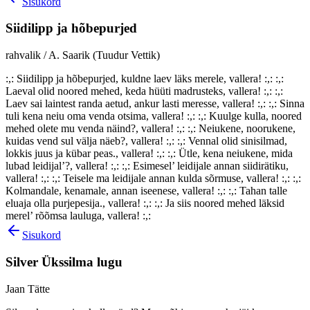
Sisukord
Siidilipp ja hõbepurjed
rahvalik / A. Saarik (Tuudur Vettik)
:,: Siidilipp ja hõbepurjed, kuldne laev läks merele, vallera! :,: :,:
Laeval olid noored mehed, keda hüüti madrusteks, vallera! :,: :,:
Laev sai laintest randa aetud, ankur lasti meresse, vallera! :,: :,: Sinna
tuli kena neiu oma venda otsima, vallera! :,: :,: Kuulge kulla, noored
mehed olete mu venda näind?, vallera! :,: :,: Neiukene, noorukene,
kuidas vend sul välja näeb?, vallera! :,: :,: Vennal olid sinisilmad,
lokkis juus ja kübar peas., vallera! :,: :,: Ütle, kena neiukene, mida
lubad leidijal’?, vallera! :,: :,: Esimesel’ leidijale annan siidirätiku,
vallera! :,: :,: Teisele ma leidijale annan kulda sõrmuse, vallera! :,: :,:
Kolmandale, kenamale, annan iseenese, vallera! :,: :,: Tahan talle
eluaja olla purjepesija., vallera! :,: :,: Ja siis noored mehed läksid
merel’ rõõmsa lauluga, vallera! :,:
Sisukord
Silver Ükssilma lugu
Jaan Tätte