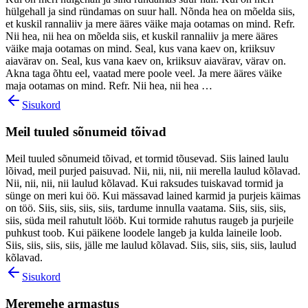
hülgehall ja sind ründamas on suur hall. Nõnda hea on mõelda siis,
et kuskil rannaliiv ja mere ääres väike maja ootamas on mind. Refr.
Nii hea, nii hea on mõelda siis, et kuskil rannaliiv ja mere ääres
väike maja ootamas on mind. Seal, kus vana kaev on, kriiksuv
aiavärav on. Seal, kus vana kaev on, kriiksuv aiavärav, värav on.
Akna taga õhtu eel, vaatad mere poole veel. Ja mere ääres väike
maja ootamas on mind. Refr. Nii hea, nii hea …
Sisukord
Meil tuuled sõnumeid tõivad
Meil tuuled sõnumeid tõivad, et tormid tõusevad. Siis lained laulu
lõivad, meil purjed paisuvad. Nii, nii, nii, nii merella laulud kõlavad.
Nii, nii, nii, nii laulud kõlavad. Kui raksudes tuiskavad tormid ja
sünge on meri kui öö. Kui mässavad lained karmid ja purjeis käimas
on töö. Siis, siis, siis, siis, tardume innulla vaatama. Siis, siis, siis,
siis, süda meil rahutult lööb. Kui tormide rahutus raugeb ja purjeile
puhkust toob. Kui päikene loodele langeb ja kulda laineile loob.
Siis, siis, siis, siis, jälle me laulud kõlavad. Siis, siis, siis, siis, laulud
kõlavad.
Sisukord
Meremehe armastus