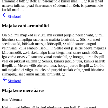
armsamale tõtt: :,: Refr. Ei paremat ole kuskil maal … :,: Kui tahad
naiseks tulla sa, pead Saaremaale sõudema! :,: Refr. Ei paremat ole
kuskil maal …
Sisukord
Majakavahi armuhüüd
On öid, mil majakad ei vilgu, mil eksind purjeid neelab vaht, :,: mil
üheainsa silmapilgu saab armu maitsta tornivaht. :,: Siis, kui meri
seedib saaki, hõiskab mees ja lõõtsapill, :,: nüüd suured augud
veinivaati, külla saabub ilsepill. :,: Seitse ööd ja seitse päeva majakas
käib armuöö, :,:värskeid laipu laisa käega meri saare randa lööb :,:
Iga varba otsas vill tantsust vanal tornivahil, :,: hoogu juurde ilsepill
veel on pikkust elutahil :,: Seniks, kuniks jätkub juua, kuniks naerab
ilsepill. :,: Merele võib ohvreid tuua, hoogu juurde ilsepill :,: On öid,
mil majakad ei vilgu, mil eksind purjeid neelab vaht, :,:mil üheainsa
silmapilgu saab armu maitsta tornivaht. :,:
Sisukord
Majakene mere ääres
Enn Vetemaa
Kui on meri hülgehall ja sind ründamas suur hall. Kui on meri