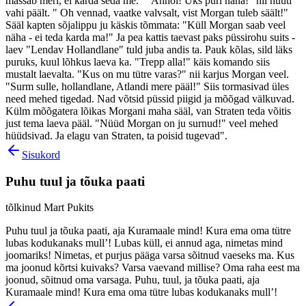
mässab meri, ei karda seda me." "Ahhoi! Üks puri näha!" nii hüüti
vahi päält. " Oh vennad, vaatke valvsalt, vist Morgan tuleb säält!"
Sääl kapten sõjalippu ju käskis tõmmata: "Küll Morgan saab veel
näha - ei teda karda ma!" Ja pea kattis taevast paks püssirohu suits -
laev "Lendav Hollandlane" tuld juba andis ta. Pauk kõlas, sild läks
puruks, kuul lõhkus laeva ka. "Trepp alla!" käis komando siis
mustalt laevalta. "Kus on mu tütre varas?" nii karjus Morgan veel.
"Surm sulle, hollandlane, Atlandi mere pääl!" Siis tormasivad üles
need mehed tigedad. Nad võtsid püssid piigid ja mõõgad välkuvad.
Külm mõõgatera lõikas Morgani maha sääl, van Straten teda võitis
just tema laeva pääl. "Nüüd Morgan on ju surnud!" veel mehed
hüüdsivad. Ja elagu van Straten, ta poisid tugevad".
Sisukord
Puhu tuul ja tõuka paati
tõlkinud Mart Pukits
Puhu tuul ja tõuka paati, aja Kuramaale mind! Kura ema oma tütre
lubas kodukanaks mull’! Lubas küll, ei annud aga, nimetas mind
joomariks! Nimetas, et purjus pääga varsa sõitnud vaeseks ma. Kus
ma joonud kõrtsi kuivaks? Varsa vaevand millise? Oma raha eest ma
joonud, sõitnud oma varsaga. Puhu, tuul, ja tõuka paati, aja
Kuramaale mind! Kura ema oma tütre lubas kodukanaks mull’!