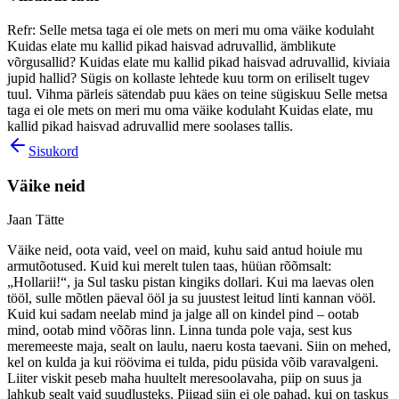
Refr: Selle metsa taga ei ole mets on meri mu oma väike kodulaht
Kuidas elate mu kallid pikad haisvad adruvallid, ämblikute
võrgusallid? Kuidas elate mu kallid pikad haisvad adruvallid, kiviaia
jupid hallid? Sügis on kollaste lehtede kuu torm on eriliselt tugev
tuul. Vihma pärleis sätendab puu käes on teine sügiskuu Selle metsa
taga ei ole mets on meri mu oma väike kodulaht Kuidas elate, mu
kallid pikad haisvad adruvallid mere soolases tallis.
Sisukord
Väike neid
Jaan Tätte
Väike neid, oota vaid, veel on maid, kuhu said antud hoiule mu
armutõotused. Kuid kui merelt tulen taas, hüüan rõõmsalt:
„Hollarii!“, ja Sul tasku pistan kingiks dollari. Kui ma laevas olen
tööl, sulle mõtlen päeval ööl ja su juustest leitud linti kannan vööl.
Kuid kui sadam neelab mind ja jalge all on kindel pind – ootab
mind, ootab mind võõras linn. Linna tunda pole vaja, sest kus
meremeeste maja, sealt on laulu, naeru kosta taevani. Siin on mehed,
kel on kulda ja kui röövima ei tulda, pidu püsida võib varavalgeni.
Liiter viskit peseb maha huultelt meresoolavaha, piip on suus ja
lahkub sealt vaid suudlusteks. Piigad siin ei ole pahad, kui on taskus