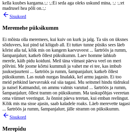
kella kuubes kargama.:,: :,:Ei seda aga oleks uskund mina, :,: :,:et
madrusel hea põli on.:,:
Sisukord
Meremehe püksikumm
Ei mõista olla meremees, kui kuiv on kurk ja jalg. Ta siis on üksnes
sõiduvees, kui pind tal kõigub all. Et tuttav tunne püsiks sees läeb
kõrist alla tal, kõik mis on kangem kaevuveest ... šartröös ja rumm,
šampanjalurr, katkeb õllest püksikumm. Laev homme lahkub
merele, käib pidu koiduni. Meil täna viimast päeva veel on meri
põlvini. Me joome kõrtsi kummuli ja vahet me ei tee, kas imbub
juuksejuurteni ... šartröös ja rumm, šampanjalurr, katkeb õllest
püksikumm. Las nutab nurgas linalakk, kel armu jagasin. Ei too
meid pehkind laevavrakk eal siia tagasi. Mu seitsmel hindu tüdrukul
ja naisel Katmandul, on ammu valmis varutud ... šartröös ja rumm,
šampanjalurr, õllest tramm on püksikumm. Ma taskupõhjas veeretan
oma viimset veeringut. Ja õnnist päeva teretan, kui emban reelingut.
Kõik mis ma sisse ajasin, saab kaladele roaks. Läeb merevette tagasi
... šartröös ja rumm, šampanjalurr, jälle stramm on püksikumm.
Sisukord
Merepidu