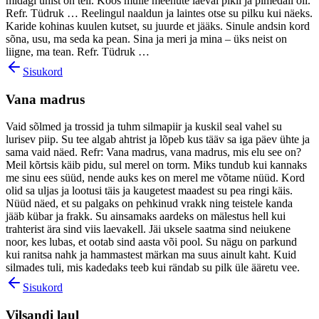
midagi ühist on teil. Koos mulle meenute laeval pikil ja pimedail öil.
Refr. Tüdruk … Reelingul naaldun ja laintes otse su pilku kui näeks.
Karide kohinas kuulen kutset, su juurde et jääks. Sinule andsin kord
sõna, usu, ma seda ka pean. Sina ja meri ja mina – üks neist on
liigne, ma tean. Refr. Tüdruk …
Sisukord
Vana madrus
Vaid sõlmed ja trossid ja tuhm silmapiir ja kuskil seal vahel su
lurisev piip. Su tee algab ahtrist ja lõpeb kus tääv sa iga päev ühte ja
sama vaid näed. Refr: Vana madrus, vana madrus, mis elu see on?
Meil kõrtsis käib pidu, sul merel on torm. Miks tundub kui kannaks
me sinu ees süüd, nende auks kes on merel me võtame nüüd. Kord
olid sa uljas ja lootusi täis ja kaugetest maadest su pea ringi käis.
Nüüd näed, et su palgaks on pehkinud vrakk ning teistele kanda
jääb kübar ja frakk. Su ainsamaks aardeks on mälestus hell kui
trahterist ära sind viis laevakell. Jäi uksele saatma sind neiukene
noor, kes lubas, et ootab sind aasta või pool. Su nägu on parkund
kui ranitsa nahk ja hammastest märkan ma suus ainult kaht. Kuid
silmades tuli, mis kadedaks teeb kui rändab su pilk üle ääretu vee.
Sisukord
Vilsandi laul