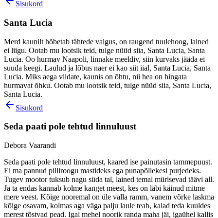
Sisukord
Santa Lucia
Merd kaunilt hõbetab tähtede valgus, on raugend tuulehoog, lained
ei liigu. Ootab mu lootsik teid, tulge nüüd siia, Santa Lucia, Santa
Lucia. Oo hurmav Naapoli, linnake meeldiv, siin kurvaks jääda ei
suuda keegi. Laulud ja lõbus naer ei kao siit iial, Santa Lucia, Santa
Lucia. Miks aega viidate, kaunis on õhtu, nii hea on hingata
hurmavat õhku. Ootab mu lootsik teid, tulge nüüd siia, Santa Lucia,
Santa Lucia.
Sisukord
Seda paati pole tehtud linnuluust
Debora Vaarandi
Seda paati pole tehtud linnuluust, kaared ise painutasin tammepuust.
Ei ma pannud pilliroogu mastideks ega punapõllekesi purjedeks.
Tugev mootor tuksub nagu süda tal, lained temal mürisevad täävi all.
Ja ta endas kannab kolme kanget meest, kes on läbi käinud mitme
mere veest. Kõige nooremal on üle valla ramm, vanem võrke laskma
kõige osavam, kolmas aga väga palju laule teab, kalad teda kuuldes
merest tõstvad pead. Igal mehel noorik randa maha jäi, igaühel kallis