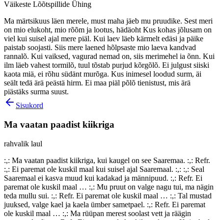
Väikeste Lõõtspillide Ühing
Ma märtsikuus läen merele, must maha jäeb mu pruudike. Sest meri
on mio elukoht, mio rõõm ja lootus, hädäoht Kus kohas jõlusam on
viel kui suisel ajal mere piäl. Kui laev läeb kärmelt edäsi ja päike
paistab soojasti. Siis mere laened hõlpsaste mio laeva kandvad
rannalõ. Kui vaiksed, vagurad nemad on, siis merimehel ia õnn. Kui
ilm läeb vahest tormilõ, tuul tõstab purjud kõrgõlõ. Ei julgust siiski
kaota miä, ei rõhu südänt murõga. Kus inimesel loodud surm, äi
seält tedä ärä peästä hirm. Ei maa piäl põlõ tienistust, mis ärä
piästäks surma suust.
Sisukord
Ma vaatan paadist kiikriga
rahvalik laul
:,: Ma vaatan paadist kiikriga, kui kaugel on see Saaremaa. :,: Refr.
:,: Ei paremat ole kuskil maal kui suisel ajal Saaremaal. :,: :,: Seal
Saaremaal ei kasva muud kui kadakad ja männipuud. :,: Refr. Ei
paremat ole kuskil maal … :,: Mu pruut on valge nagu tui, ma nägin
teda mullu sui. :,: Refr. Ei paremat ole kuskil maal … :,: Tal mustad
juuksed, valge kael ja kaela ümber sametpael. :,: Refr. Ei paremat
ole kuskil maal … :,: Ma rüüpan merest soolast vett ja räägin