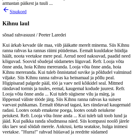
armastan päikest ja tuuli ...
Sisukord
Kihnu laul
sõnad rahvasuust / Peeter Laredei
Kui ärkab kevade üle maa, viib jääkatte merelt minema. Siis Kihnu
ranna rahvas ka rannas räimi püüdemas. Eemalt kuuldakse hüidija
häält, noota veetakse mere peal. Aerud need naksuvad, paadid need
kõiguvad. Soovid sõudejal südametes liiguvad. Refr. Looja võta
õnne anda, hoia Kihnu mereranda. Looja võta õnne anda, hoia
Kihnu mereranda. Kui tuleb õnnistatud suvike ja põldudel valminud
viljake. Siis Kihnu ranna rahvas ka heinamaal ja põllu peal.
Higipisarad palgede pääl, töö ja vaev neil kõikidel seal. Mitmed
rändavad tormis ja tuules, eemal, kaugemal kodude juurest. Refr.
Looja võta õnne anda ... Kui tuleb sügisene vilu ja märg, ja
lõppenud väliste tööde järg. Siis Kihnu ranna rahvas ka suisest
vaevast puhkamas. Eemalt tõttavad tagasi, kes rändavad kaugemaid
radasi. Lootes ootab emakene poega, lootes ootab neiukene
peiukest. Refr. Looja võta õnne anda ... Kui tuleb tali toob lund ja
jääd. Kui palkka randa sõudmassa näed. Siis kompassi noolõ järele
üks laev seal sõidab merele. Ankrusi, ketta seatakse, hulga inimesi
veetakse. "Hurra!" rahvad hüüavad ja reedrite südamed