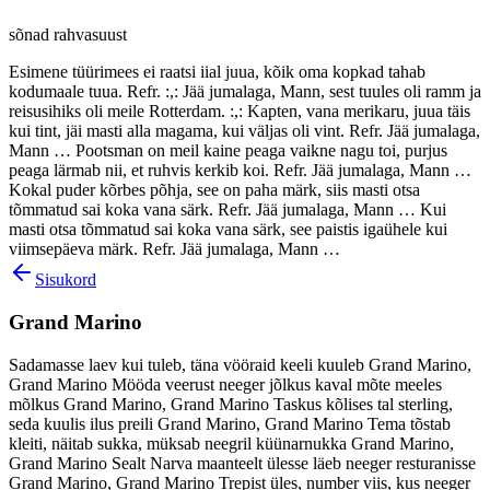
sõnad rahvasuust
Esimene tüürimees ei raatsi iial juua, kõik oma kopkad tahab
kodumaale tuua. Refr. :,: Jää jumalaga, Mann, sest tuules oli ramm ja
reisusihiks oli meile Rotterdam. :,: Kapten, vana merikaru, juua täis
kui tint, jäi masti alla magama, kui väljas oli vint. Refr. Jää jumalaga,
Mann … Pootsman on meil kaine peaga vaikne nagu toi, purjus
peaga lärmab nii, et ruhvis kerkib koi. Refr. Jää jumalaga, Mann …
Kokal puder kõrbes põhja, see on paha märk, siis masti otsa
tõmmatud sai koka vana särk. Refr. Jää jumalaga, Mann … Kui
masti otsa tõmmatud sai koka vana särk, see paistis igaühele kui
viimsepäeva märk. Refr. Jää jumalaga, Mann …
Sisukord
Grand Marino
Sadamasse laev kui tuleb, täna vööraid keeli kuuleb Grand Marino,
Grand Marino Mööda veerust neeger jõlkus kaval mõte meeles
mõlkus Grand Marino, Grand Marino Taskus kõlises tal sterling,
seda kuulis ilus preili Grand Marino, Grand Marino Tema tõstab
kleiti, näitab sukka, müksab neegril küünarnukka Grand Marino,
Grand Marino Sealt Narva maanteelt ülesse läeb neeger resturanisse
Grand Marino, Grand Marino Trepist üles, number viis, kus neeger