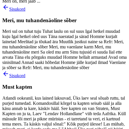
Meri on, meri jääb ...
Sisukord
Meri, mu tuhandenäoline sõber
Meri sul on tuhat tuju Tuhat laulu on sul suus Igal hetkel muudad
kuju Igal hetkel oled uus Täna naeratad ja särad Homme kurjalt
lainetad Meelitad ja tõukad ära Muutlik justkui naine sa Refr: Meri,
mu tuhandenäoline sõber Meri, mu vaenlane karm Meri, mu
tuhandenäoline meri Sa oled mu arm Sinu tujusid ei suuda Iial ette
arvata Täna elu põrguks muudad Homme hellalt armastad Avad oma
sinisilmad Annad saaki hõbedat Homme jälle kurjad ilmad Vaenlane
ja sõber sa Refr: Meri, mu tuhandenäoline sõber
Sisukord
Must kapten
Atlandi ookeanil, kus lained laksuvad, Üks laev seal sõuab ruttu, tal
purjed tumedad. Komandosillal kõrgel ta kapten seisab sääl ja alla
käsu annab ta kare, käskiv hääl. See kapten on van Straten, Must
Kapten on ju ta, Laev "Lendav Hollandlane" viib teda Aafrika. Küll
mässule lõi meri ja pikne müristas - ei tarretand ta veri, ei kartnud
tema mees. Ta käskis valjul sõnal:" Kõik purjed ülesse! Las mühab,