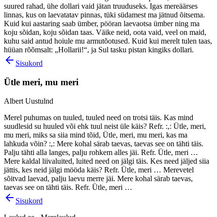
suured rahad, ühe dollari vaid jätan truuduseks. Igas mereäärses
linnas, kus on laevatatav pinnas, tüki südamest ma jätnud õitsema.
Kuid kui aastaring saab ümber, pööran laevaotsa ümber ning ma
koju sõidan, koju sõidan taas. Väike neid, oota vaid, veel on maid,
kuhu said antud hoiule mu armutõotused. Kuid kui merelt tulen taas,
hüüan rõõmsalt: „Hollarii!“, ja Sul tasku pistan kingiks dollari.
Sisukord
Ütle meri, mu meri
Albert Uustulnd
Merel puhumas on tuuled, tuuled need on trotsi täis. Kas mind
suudlesid su huuled või ehk tuul neist üle käis? Refr. :,: Ütle, meri,
mu meri, miks sa siia mind tõid, Ütle, meri, mu meri, kas ma
lahkuda võin? :,: Mere kohal särab taevas, taevas see on tähti täis.
Palju tähti alla langes, palju rohkem alles jäi. Refr. Ütle, meri …
Mere kaldal liivaluited, luited need on jälgi täis. Kes need jäljed siia
jättis, kes neid jälgi mööda käis? Refr. Ütle, meri … Merevetel
sõitvad laevad, palju laevu merre jäi. Mere kohal särab taevas,
taevas see on tähti täis. Refr. Ütle, meri …
Sisukord