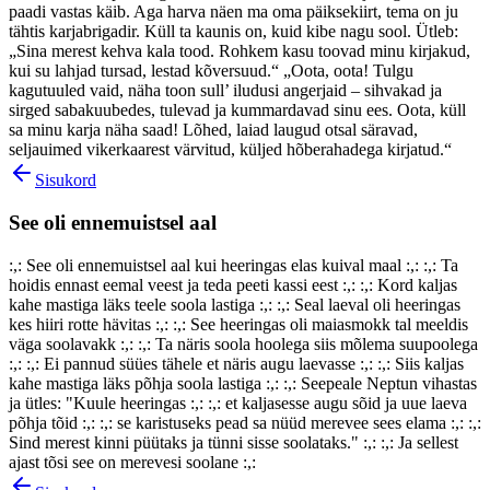
paadi vastas käib. Aga harva näen ma oma päiksekiirt, tema on ju
tähtis karjabrigadir. Küll ta kaunis on, kuid kibe nagu sool. Ütleb:
„Sina merest kehva kala tood. Rohkem kasu toovad minu kirjakud,
kui su lahjad tursad, lestad kõversuud.“ „Oota, oota! Tulgu
kagutuuled vaid, näha toon sull’ iludusi angerjaid – sihvakad ja
sirged sabakuubedes, tulevad ja kummardavad sinu ees. Oota, küll
sa minu karja näha saad! Lõhed, laiad laugud otsal säravad,
seljauimed vikerkaarest värvitud, küljed hõberahadega kirjatud.“
Sisukord
See oli ennemuistsel aal
:,: See oli ennemuistsel aal kui heeringas elas kuival maal :,: :,: Ta
hoidis ennast eemal veest ja teda peeti kassi eest :,: :,: Kord kaljas
kahe mastiga läks teele soola lastiga :,: :,: Seal laeval oli heeringas
kes hiiri rotte hävitas :,: :,: See heeringas oli maiasmokk tal meeldis
väga soolavakk :,: :,: Ta näris soola hoolega siis mõlema suupoolega
:,: :,: Ei pannud süües tähele et näris augu laevasse :,: :,: Siis kaljas
kahe mastiga läks põhja soola lastiga :,: :,: Seepeale Neptun vihastas
ja ütles: "Kuule heeringas :,: :,: et kaljasesse augu sõid ja uue laeva
põhja tõid :,: :,: se karistuseks pead sa nüüd merevee sees elama :,: :,:
Sind merest kinni püütaks ja tünni sisse soolataks." :,: :,: Ja sellest
ajast tõsi see on merevesi soolane :,: