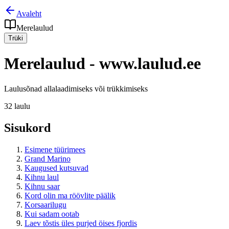
Avaleht
Merelaulud
Trüki
Merelaulud
- www.laulud.ee
Laulusõnad allalaadimiseks või trükkimiseks
32
laulu
Sisukord
Esimene tüürimees
Grand Marino
Kaugused kutsuvad
Kihnu laul
Kihnu saar
Kord olin ma röövlite päälik
Korsaarilugu
Kui sadam ootab
Laev tõstis üles purjed öises fjordis