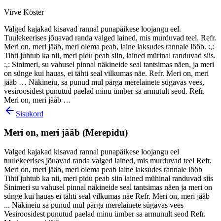
Virve Köster
Valged kajakad kisavad rannal punapäikese loojangu eel.
Tuulekeerises jõuavad randa valged lained, mis murduvad teel. Refr.
Meri on, meri jääb, meri olema peab, laine laksudes rannale lööb. :,:
Tihti juhtub ka nii, meri pidu peab siin, lained mürinal randuvad siis.
:,: Sinimeri, su vahusel pinnal näkineide seal tantsimas näen, ja meri
on sünge kui hauas, ei tähti seal vilkumas näe. Refr. Meri on, meri
jääb … Näkineiu, sa punud mul pärga merelainete sügavas vees,
vesiroosidest punutud paelad minu ümber sa armutult seod. Refr.
Meri on, meri jääb …
Sisukord
Meri on, meri jääb (Merepidu)
Valged kajakad kisavad rannal punapäikese loojangu eel
tuulekeerises jõuavad randa valged lained, mis murduvad teel Refr.
Meri on, meri jääb, meri olema peab laine laksudes rannale lööb
Tihti juhtub ka nii, meri pidu peab siin lained mühinal randuvad siis
Sinimeri su vahusel pinnal näkineide seal tantsimas näen ja meri on
sünge kui hauas ei tähti seal vilkumas näe Refr. Meri on, meri jääb
... Näkineiu sa punud mul pärga merelainete sügavas vees
Vesiroosidest punutud paelad minu ümber sa armunult seod Refr.