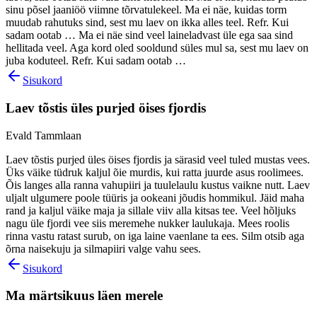
sinu põsel jaaniöö viimne tõrvatulekeel. Ma ei näe, kuidas torm
muudab rahutuks sind, sest mu laev on ikka alles teel. Refr. Kui
sadam ootab … Ma ei näe sind veel laineladvast üle ega saa sind
hellitada veel. Aga kord oled sooldund süles mul sa, sest mu laev on
juba koduteel. Refr. Kui sadam ootab …
Sisukord
Laev tõstis üles purjed öises fjordis
Evald Tammlaan
Laev tõstis purjed üles öises fjordis ja särasid veel tuled mustas vees.
Üks väike tüdruk kaljul õie murdis, kui ratta juurde asus roolimees.
Õis langes alla ranna vahupiiri ja tuulelaulu kustus vaikne nutt. Laev
uljalt ulgumere poole tüüris ja ookeani jõudis hommikul. Jäid maha
rand ja kaljul väike maja ja sillale viiv alla kitsas tee. Veel hõljuks
nagu üle fjordi vee siis meremehe nukker laulukaja. Mees roolis
rinna vastu ratast surub, on iga laine vaenlane ta ees. Silm otsib aga
õrna naisekuju ja silmapiiri valge vahu sees.
Sisukord
Ma märtsikuus läen merele