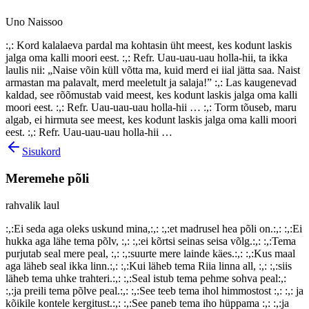
Uno Naissoo
:,: Kord kalalaeva pardal ma kohtasin üht meest, kes kodunt laskis
jalga oma kalli moori eest. :,: Refr. Uau-uau-uau holla-hii, ta ikka
laulis nii: „Naise võin küll võtta ma, kuid merd ei iial jätta saa. Naist
armastan ma palavalt, merd meeletult ja salaja!” :,: Las kaugenevad
kaldad, see rõõmustab vaid meest, kes kodunt laskis jalga oma kalli
moori eest. :,: Refr. Uau-uau-uau holla-hii … :,: Torm tõuseb, maru
algab, ei hirmuta see meest, kes kodunt laskis jalga oma kalli moori
eest. :,: Refr. Uau-uau-uau holla-hii …
Sisukord
Meremehe põli
rahvalik laul
:,:Ei seda aga oleks uskund mina,:,: :,:et madrusel hea põli on.:,: :,:Ei
hukka aga lähe tema põlv, :,: :,:ei kõrtsi seinas seisa võlg.:,: :,:Tema
purjutab seal mere peal, :,: :,:suurte mere lainde käes.:,: :,:Kus maal
aga läheb seal ikka linn.:,: :,:Kui läheb tema Riia linna all, :,: :,:siis
läheb tema uhke trahteri.:,: :,:Seal istub tema pehme sohva peal:,:
:,:ja preili tema põlve peal.:,: :,:See teeb tema ihol himmostost :,: :,: ja
kõikile kontele kergitust.:,: :,:See paneb tema iho hüppama :,: :,:ja