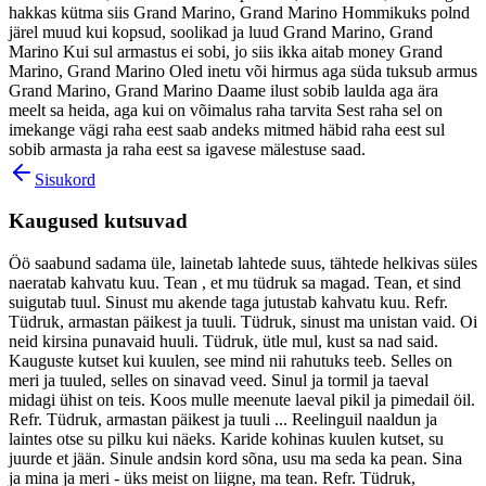
hakkas kütma siis Grand Marino, Grand Marino Hommikuks polnd
järel muud kui kopsud, soolikad ja luud Grand Marino, Grand
Marino Kui sul armastus ei sobi, jo siis ikka aitab money Grand
Marino, Grand Marino Oled inetu või hirmus aga süda tuksub armus
Grand Marino, Grand Marino Daame ilust sobib laulda aga ära
meelt sa heida, aga kui on võimalus raha tarvita Sest raha sel on
imekange vägi raha eest saab andeks mitmed häbid raha eest sul
sobib armasta ja raha eest sa igavese mälestuse saad.
Sisukord
Kaugused kutsuvad
Öö saabund sadama üle, lainetab lahtede suus, tähtede helkivas süles
naeratab kahvatu kuu. Tean , et mu tüdruk sa magad. Tean, et sind
suigutab tuul. Sinust mu akende taga jutustab kahvatu kuu. Refr.
Tüdruk, armastan päikest ja tuuli. Tüdruk, sinust ma unistan vaid. Oi
neid kirsina punavaid huuli. Tüdruk, ütle mul, kust sa nad said.
Kauguste kutset kui kuulen, see mind nii rahutuks teeb. Selles on
meri ja tuuled, selles on sinavad veed. Sinul ja tormil ja taeval
midagi ühist on teis. Koos mulle meenute laeval pikil ja pimedail öil.
Refr. Tüdruk, armastan päikest ja tuuli ... Reelinguil naaldun ja
laintes otse su pilku kui näeks. Karide kohinas kuulen kutset, su
juurde et jään. Sinule andsin kord sõna, usu ma seda ka pean. Sina
ja mina ja meri - üks meist on liigne, ma tean. Refr. Tüdruk,