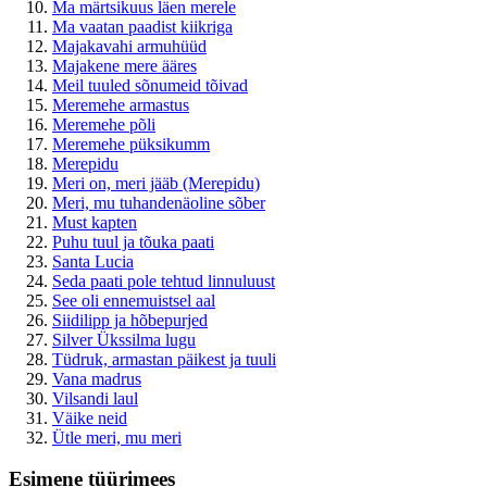
Ma märtsikuus läen merele
Ma vaatan paadist kiikriga
Majakavahi armuhüüd
Majakene mere ääres
Meil tuuled sõnumeid tõivad
Meremehe armastus
Meremehe põli
Meremehe püksikumm
Merepidu
Meri on, meri jääb (Merepidu)
Meri, mu tuhandenäoline sõber
Must kapten
Puhu tuul ja tõuka paati
Santa Lucia
Seda paati pole tehtud linnuluust
See oli ennemuistsel aal
Siidilipp ja hõbepurjed
Silver Ükssilma lugu
Tüdruk, armastan päikest ja tuuli
Vana madrus
Vilsandi laul
Väike neid
Ütle meri, mu meri
Esimene tüürimees