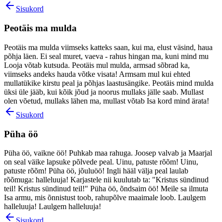
Sisukord
Peotäis ma mulda
Peotäis ma mulda viimseks katteks saan, kui ma, elust väsind, haua
põhja läen. Ei seal muret, vaeva - rahus hingan ma, kuni mind mu
Looja võtab kutsuda. Peotäis mul mulda, armsad sõbrad ka,
viimseks andeks hauda võtke visata! Armsam mul kui ehted
mullatükike kirstu peal ja põhjas laastusängike. Peotäis mind mulda
üksi üle jääb, kui kõik jõud ja noorus mullaks jälle saab. Mullast
olen võetud, mullaks lähen ma, mullast võtab Isa kord mind ärata!
Sisukord
Püha öö
Püha öö, vaikne öö! Puhkab maa rahuga. Joosep valvab ja Maarjal
on seal väike lapsuke põlvede peal. Uinu, patuste rõõm! Uinu,
patuste rõõm! Püha öö, jõuluöö! Ingli hääl välja peal laulab
rõõmuga: halleluuja! Karjastele nii kuulutab ta: "Kristus sündinud
teil! Kristus sündinud teil!" Püha öö, õndsaim öö! Meile sa ilmuta
Isa armu, mis õnnistust toob, rahupõlve maaimale loob. Laulgem
halleluuja! Laulgem halleluuja!
Sisukord