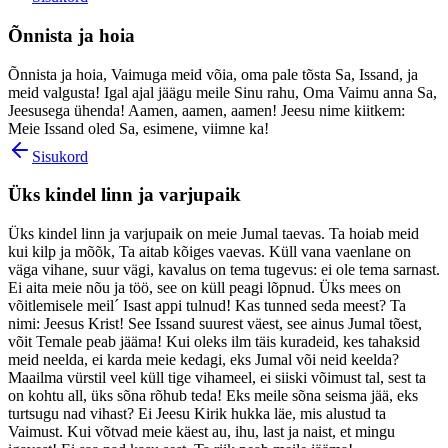
Õnnista ja hoia
Õnnista ja hoia, Vaimuga meid võia, oma pale tõsta Sa, Issand, ja
meid valgusta! Igal ajal jäägu meile Sinu rahu, Oma Vaimu anna Sa,
Jeesusega ühenda! Aamen, aamen, aamen! Jeesu nime kiitkem:
Meie Issand oled Sa, esimene, viimne ka!
Sisukord
Üks kindel linn ja varjupaik
Üks kindel linn ja varjupaik on meie Jumal taevas. Ta hoiab meid
kui kilp ja mõõk, Ta aitab kõiges vaevas. Küll vana vaenlane on
väga vihane, suur vägi, kavalus on tema tugevus: ei ole tema sarnast.
Ei aita meie nõu ja töö, see on küll peagi lõpnud. Üks mees on
võitlemisele meil´ Isast appi tulnud! Kas tunned seda meest? Ta
nimi: Jeesus Krist! See Issand suurest väest, see ainus Jumal tõest,
võit Temale peab jääma! Kui oleks ilm täis kuradeid, kes tahaksid
meid neelda, ei karda meie kedagi, eks Jumal või neid keelda?
Maailma vürstil veel küll tige vihameel, ei siiski võimust tal, sest ta
on kohtu all, üks sõna rõhub teda! Eks meile sõna seisma jää, eks
turtsugu nad vihast? Ei Jeesu Kirik hukka läe, mis alustud ta
Vaimust. Kui võtvad meie käest au, ihu, last ja naist, et mingu