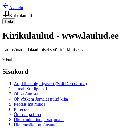
Avaleht
Kirikulaulud
Trüki
Kirikulaulud
- www.laulud.ee
Laulusõnad allalaadimiseks või trükkimiseks
9
laulu
Sisukord
Au, kiitus olgu igavest (Soli Deo Gloria)
Jumal, Sul ligemal
Oh sa õnnistav
Oh võtkem Jumalat nüüd kiita
Peotäis ma mulda
Püha öö
Õnnista ja hoia
Üks kindel linn ja varjupaik
Üks roosike on tõusnud