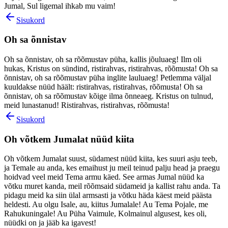
Jumal, Sul ligemal ihkab mu vaim!
Sisukord
Oh sa õnnistav
Oh sa õnnistav, oh sa rõõmustav püha, kallis jõuluaeg! Ilm oli
hukas, Kristus on sündind, ristirahvas, ristirahvas, rõõmusta! Oh sa
õnnistav, oh sa rõõmustav püha inglite lauluaeg! Petlemma väljal
kuuldakse nüüd häält: ristirahvas, ristirahvas, rõõmusta! Oh sa
õnnistav, oh sa rõõmustav kõige ilma õnneaeg. Kristus on tulnud,
meid lunastanud! Ristirahvas, ristirahvas, rõõmusta!
Sisukord
Oh võtkem Jumalat nüüd kiita
Oh võtkem Jumalat suust, südamest nüüd kiita, kes suuri asju teeb,
ja Temale au anda, kes emaihust ju meil teinud palju head ja praegu
hoidvad veel meid Tema armu käed. See armas Jumal nüüd ka
võtku muret kanda, meil rõõmsaid südameid ja kallist rahu anda. Ta
pidagu meid ka siin ülal armsasti ja võtku häda käest meid päästa
heldesti. Au olgu Isale, au, kiitus Jumalale! Au Tema Pojale, me
Rahukuningale! Au Püha Vaimule, Kolmainul algusest, kes oli,
nüüdki on ja jääb ka igavest!