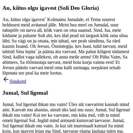
Au, kiitus olgu igavest (Soli Deo Gloria)
Au, kiitus olgu igavest´ Kolmainu Jumalale, et Tema suurest
heldusest meid avitanud jälle. Meist hea meel on Jumalal, suur
rahupõlv on taeva all, kõik vaen on otsa saanud. Sind, Isa, meie
kiidame ja palume Sult abi, kes ülal pead nii targasti kõik oma sõna
läbi; Su vägi on ju otsata, mis tahad, see peab sündima, Sa oled
kaunis Issand. Oh Jeesus, Õnnistegija. kes Isast, tulid taevast, meid
tahtsid Sina lepita´ ja päästa ära vaevast. Ma palun kõigest südamest
Sind, kallist vaga tallekest, oh anna meile armu! Oh Püha Vaim, Sa
abimees, Sa rõõmustaja taevast, meid hoia kurja vaimu eest! Et
Jeesus päästis vaevast meid oma kalli surmaga, seepärast seisab
lõpmata see peal ka meie lootus.
Sisukord
Jumal, Sul ligemal
Jumal, Sul ligemal ihkan mu vaim! Üles siit vaevaööst kannab mind
aim. Kasvab mu ahastus, ainult üks laul mu suus: Jumal, Sul ligemal
ihkab mu vaim! Kui tee ka vaevane, mis käia mul, viib ta mind
ometi ligemal Sul. Inglid mind armsasti kutsuvad taevasse. Jumal,
Sul ligemal ihkab mu vaim. Ja kui siit muremaalt kutsud Sa mind
koju, kus igavest leian ma Sind, taevasse elama lauluga tulen ma.